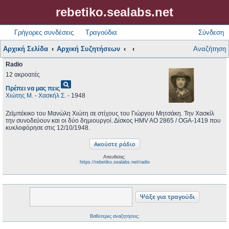
rebetiko.sealabs.net
Γρήγορες συνδέσεις
Τραγούδια
Σύνδεση
Αρχική Σελίδα
Αρχική Συζητήσεων
Αναζήτηση
Radio
12 ακροατές
pageview
Πρέπει να μας πεις
Χιώτης Μ.
-
Χασκήλ Σ.
- 1948
Ζεϊμπέκικο του Μανώλη Χιώτη σε στίχους του Γιώργου Μητσάκη. Την Χασκίλ
την συνοδεύουν και οι δύο δημιουργοί. Δίσκος HMV AO 2865 / OGA-1419 που
κυκλοφόρησε στις 12/10/1948.
Απευθείας:
https://rebetiko.sealabs.net/radio
Βαθύτερες αναζητήσεις;