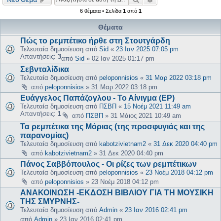
6 θέματα • Σελίδα
1
από
1
Θέματα
Πώς το ρεμπέτικο ήρθε στη Στουτγάρδη
Τελευταία δημοσίευση από
Sid
«
23 Ιαν 2025 07:05 pm
Απαντήσεις:
3
από
Sid
»
02 Ιαν 2025 01:17 pm
Σεβνταλίδικα
Τελευταία δημοσίευση από
peloponnisios
«
31 Μαρ 2022 03:18 pm
από
peloponnisios
»
31 Μαρ 2022 03:18 pm
Ευάγγελος Παπάζογλου - Το Αίνιγμα (EP)
Τελευταία δημοσίευση από
ΠΣΒΠ
«
15 Νοέμ 2021 11:49 am
Απαντήσεις:
1
από
ΠΣΒΠ
»
31 Μάιος 2021 10:49 am
Τα ρεμπέτικα της Μόριας (της προσφυγιάς και της
παρανομίας)
Τελευταία δημοσίευση από
kabotzivietnam2
«
31 Δεκ 2020 04:40 pm
από
kabotzivietnam2
»
31 Δεκ 2020 04:40 pm
Πάνος Σαββόπουλος - Οι ρίζες των ρεμπέτικων
Τελευταία δημοσίευση από
peloponnisios
«
23 Νοέμ 2018 04:12 pm
από
peloponnisios
»
23 Νοέμ 2018 04:12 pm
ΑΝΑΚΟΙΝΩΣΗ -ΕΚΔΟΣΗ ΒΙΒΛΙΟΥ ΓΙΑ ΤΗ ΜΟΥΣΙΚΗ
ΤΗΣ ΣΜΥΡΝΗΣ-
Τελευταία δημοσίευση από
Admin
«
23 Ιαν 2016 02:41 pm
από
Admin
»
23 Ιαν 2016 02:41 pm