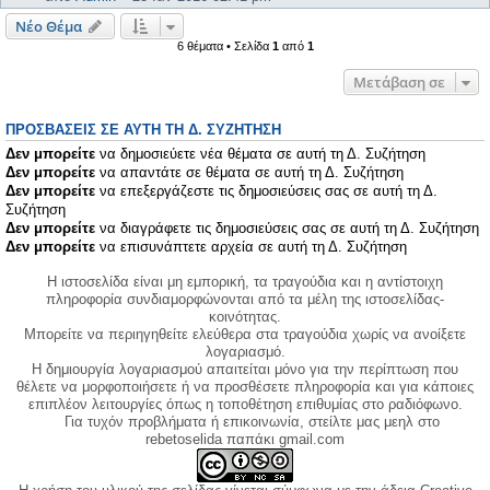
Νέο Θέμα
6 θέματα • Σελίδα
1
από
1
Μετάβαση σε
ΠΡΟΣΒΆΣΕΙΣ ΣΕ ΑΥΤΉ ΤΗ Δ. ΣΥΖΉΤΗΣΗ
Δεν μπορείτε
να δημοσιεύετε νέα θέματα σε αυτή τη Δ. Συζήτηση
Δεν μπορείτε
να απαντάτε σε θέματα σε αυτή τη Δ. Συζήτηση
Δεν μπορείτε
να επεξεργάζεστε τις δημοσιεύσεις σας σε αυτή τη Δ.
Συζήτηση
Δεν μπορείτε
να διαγράφετε τις δημοσιεύσεις σας σε αυτή τη Δ. Συζήτηση
Δεν μπορείτε
να επισυνάπτετε αρχεία σε αυτή τη Δ. Συζήτηση
Η ιστοσελίδα είναι μη εμπορική, τα τραγούδια και η αντίστοιχη
πληροφορία συνδιαμορφώνονται από τα μέλη της ιστοσελίδας-
κοινότητας.
Μπορείτε να περιηγηθείτε ελεύθερα στα τραγούδια χωρίς να ανοίξετε
λογαριασμό.
Η δημιουργία λογαριασμού απαιτείται μόνο για την περίπτωση που
θέλετε να μορφοποιήσετε ή να προσθέσετε πληροφορία και για κάποιες
επιπλέον λειτουργίες όπως η τοποθέτηση επιθυμίας στο ραδιόφωνο.
Για τυχόν προβλήματα ή επικοινωνία, στείλτε μας μεηλ στο
rebetoselida παπάκι gmail.com