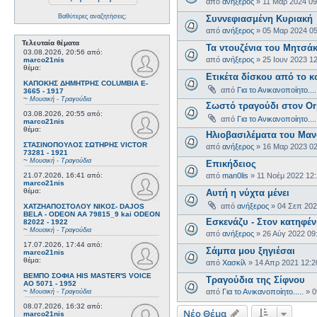
από
ανήξερος
»
11 Μαρ 2024 09
Βαθύτερες αναζητήσεις;
Συννεφιασμένη Κυριακή
από
ανήξερος
»
05 Μαρ 2024 0
Τελευταία θέματα
Τα ντουζένια του Μητσά
03.08.2026, 20:56
από:
από
ανήξερος
»
25 Ιουν 2023 1
marco21nis
θέμα:
Ετικέτα δίσκου από το
ΚΑΠΟΚΗΣ ΔΗΜΗΤΡΗΣ COLUMBIA E-
από
Για το Ανικανοποίητο....
3665 - 1917
~
Μουσική - Τραγούδια
Σωστό τραγούδι στον Ο
03.08.2026, 20:55
από:
από
Για το Ανικανοποίητο....
marco21nis
θέμα:
Ηλιοβασιλέματα του Μα
ΣΤΑΣΙΝΟΠΟΥΛΟΣ ΣΩΤΗΡΗΣ VICTOR
από
ανήξερος
»
16 Μαρ 2023 0
73281 - 1921
~
Μουσική - Τραγούδια
Επικήδειος
21.07.2026, 16:41
από:
από
man0lis
»
11 Νοέμ 2022 12
marco21nis
θέμα:
Αυτή η νύχτα μένει
από
ανήξερος
»
04 Σεπ 202
ΧΑΤΖΗΑΠΟΣΤΟΛΟΥ ΝΙΚΟΣ- DAJOS
BELA - ODEON AA 79815_9 kai ODEON
Εσκενάζυ - Στον κατηφέν
82022 - 1922
~
Μουσική - Τραγούδια
από
ανήξερος
»
26 Αύγ 2022 09
17.07.2026, 17:44
από:
Σάμπα μου ξηγιέσαι
marco21nis
θέμα:
από
Χασκίλ
»
14 Απρ 2021 12:2
ΒΕΜΠΟ ΣΟΦΙΑ HIS MASTER'S VOICE
Τραγούδια της Σίφνου
AO 5071 - 1952
~
από
Για το Ανικανοποίητο.....
»
0
Μουσική - Τραγούδια
08.07.2026, 16:32
από:
Νέο Θέμα
marco21nis