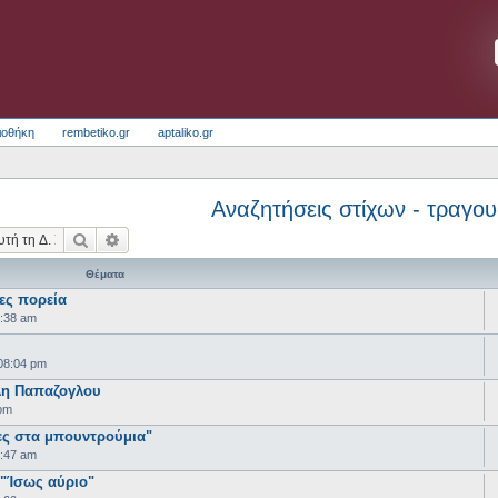
ιοθήκη
rembetiko.gr
aptaliko.gr
Αναζητήσεις στίχων - τραγο
Αναζήτηση
Ειδική αναζήτηση
Θέματα
ες πορεία
:38 am
08:04 pm
λη Παπαζογλου
pm
ς στα μπουντρούμια"
:47 am
 "Ίσως αύριο"