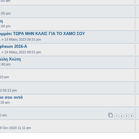
:00 am
5:55 pm
κη
2:04 pm
 κομμάτι ΤΩΡΑ ΜΗΝ ΚΛΑΙΣ ΓΙΑ ΤΟ ΧΑΜΟ ΣΟΥ
.
»
19 Μάιος 2023 09:31 pm
rpheum 2016-Α
.
»
19 Μάιος 2023 09:51 pm
νώλη Χιώτη
2:40 pm
:23 pm
2 05:13 pm
ιο σου οντά
:18 am
0 am
1
2
3
4
9 Οκτ 2020 11:11 pm