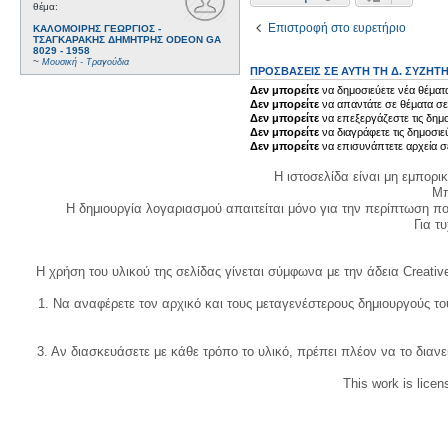
θέμα:
Επιστροφή στο ευρετήριο
ΚΑΛΟΜΟΙΡΗΣ ΓΕΩΡΓΙΟΣ -
ΤΣΑΓΚΑΡΑΚΗΣ ΔΗΜΗΤΡΗΣ ODEON GA
8029 - 1958
~
Μουσική - Τραγούδια
ΠΡΟΣΒΆΣΕΙΣ ΣΕ ΑΥΤΉ ΤΗ Δ. ΣΥΖΉΤ
Δεν μπορείτε
να δημοσιεύετε νέα θέματα
Δεν μπορείτε
να απαντάτε σε θέματα σε
Δεν μπορείτε
να επεξεργάζεστε τις δημο
Δεν μπορείτε
να διαγράφετε τις δημοσιε
Δεν μπορείτε
να επισυνάπτετε αρχεία σ
Η ιστοσελίδα είναι μη εμπορι
Μπ
Η δημιουργία λογαριασμού απαιτείται μόνο για την περίπτωση π
Για τυχ
Η χρήση του υλικού της σελίδας γίνεται σύμφωνα με την άδεια Creativ
1. Να αναφέρετε τον αρχικό και τους μεταγενέστερους δημιουργούς τ
3. Αν διασκευάσετε με κάθε τρόπο το υλικό, πρέπει πλέον να το διανε
This work is lice