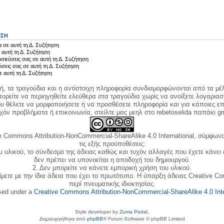
ΗΣΗ
 σε αυτή τη Δ. Συζήτηση
 αυτή τη Δ. Συζήτηση
σιεύσεις σας σε αυτή τη Δ. Συζήτηση
ύσεις σας σε αυτή τη Δ. Συζήτηση
ε αυτή τη Δ. Συζήτηση
κή, τα τραγούδια και η αντίστοιχη πληροφορία συνδιαμορφώνονται από τα μέλ
ορείτε να περιηγηθείτε ελεύθερα στα τραγούδια χωρίς να ανοίξετε λογαριασ
ου θέλετε να μορφοποιήσετε ή να προσθέσετε πληροφορία και για κάποιες επ
όν προβλήματα ή επικοινωνία, στείλτε μας μεηλ στο rebetoselida παπάκι g
e Commons Attribution-NonCommercial-ShareAlike 4.0 International, σύμφωνα 
τις εξής προϋποθέσεις:
ου υλικού, το σύνδεσμο της άδειας καθώς και τυχόν αλλαγές που έχετε κάνει
δεν πρέπει να υπονοείται η αποδοχή του δημιουργού.
2. Δεν μπορείτε να κάνετε εμπορική χρήση του υλικού.
ίμετε με την ίδια άδεια που έχει το πρωτότυπο. Η ύπαρξη άδειας Creative C
περί πνευματικής ιδιοκτησίας.
nsed under a
Creative Commons Attribution-NonCommercial-ShareAlike 4.0 Inte
Style developer by
Zuma Portal
,
Δημιουργήθηκε από
phpBB
® Forum Software © phpBB Limited