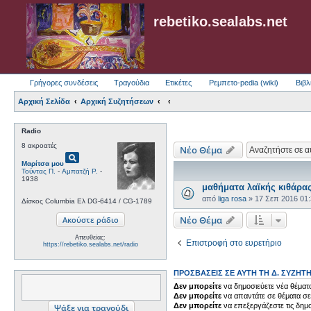
rebetiko.sealabs.net
Γρήγορες συνδέσεις
Τραγούδια
Ετικέτες
Ρεμπετο-pedia (wiki)
Βιβλ
Αρχική Σελίδα
Αρχική Συζητήσεων
Radio
8 ακροατές
Νέο Θέμα
pageview
Μαρίτσα μου
Τούντας Π.
-
Αμπατζή Ρ.
-
1938
μαθήματα λαϊκής κιθάρας
από
liga rosa
»
17 Σεπ 2016 01
Δίσκος Columbia Ελ DG-6414 / CG-1789
Νέο Θέμα
Απευθείας:
Επιστροφή στο ευρετήριο
https://rebetiko.sealabs.net/radio
ΠΡΟΣΒΆΣΕΙΣ ΣΕ ΑΥΤΉ ΤΗ Δ. ΣΥΖΉΤ
Δεν μπορείτε
να δημοσιεύετε νέα θέματα
Δεν μπορείτε
να απαντάτε σε θέματα σε
Δεν μπορείτε
να επεξεργάζεστε τις δημο