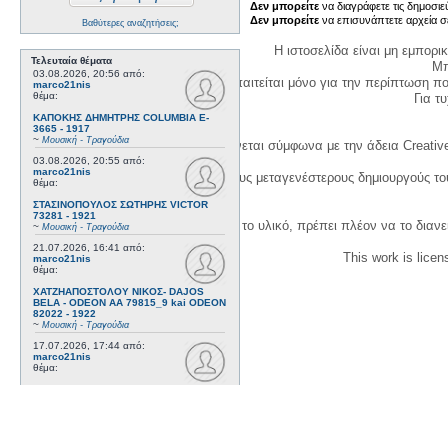
Δεν μπορείτε
να διαγράφετε τις δημοσιε
Δεν μπορείτε
να επισυνάπτετε αρχεία σ
Βαθύτερες αναζητήσεις;
Η ιστοσελίδα είναι μη εμπορι
Τελευταία θέματα
Μπ
03.08.2026, 20:56
από:
Η δημιουργία λογαριασμού απαιτείται μόνο για την περίπτωση π
marco21nis
θέμα:
Για τυχ
ΚΑΠΟΚΗΣ ΔΗΜΗΤΡΗΣ COLUMBIA E-
3665 - 1917
~
Μουσική - Τραγούδια
Η χρήση του υλικού της σελίδας γίνεται σύμφωνα με την άδεια Creativ
03.08.2026, 20:55
από:
marco21nis
1. Να αναφέρετε τον αρχικό και τους μεταγενέστερους δημιουργούς τ
θέμα:
ΣΤΑΣΙΝΟΠΟΥΛΟΣ ΣΩΤΗΡΗΣ VICTOR
73281 - 1921
3. Αν διασκευάσετε με κάθε τρόπο το υλικό, πρέπει πλέον να το διανε
~
Μουσική - Τραγούδια
21.07.2026, 16:41
από:
This work is lice
marco21nis
θέμα:
ΧΑΤΖΗΑΠΟΣΤΟΛΟΥ ΝΙΚΟΣ- DAJOS
BELA - ODEON AA 79815_9 kai ODEON
82022 - 1922
~
Μουσική - Τραγούδια
17.07.2026, 17:44
από:
marco21nis
θέμα:
ΒΕΜΠΟ ΣΟΦΙΑ HIS MASTER'S VOICE
AO 5071 - 1952
~
Μουσική - Τραγούδια
08.07.2026, 16:32
από:
marco21nis