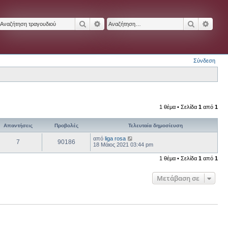
Αναζήτηση
Ειδική αναζήτηση
Αναζήτησ
Ειδικ
Σύνδεση
1 θέμα • Σελίδα
1
από
1
Απαντήσεις
Προβολές
Τελευταία δημοσίευση
από
liga rosa
7
90186
18 Μάιος 2021 03:44 pm
1 θέμα • Σελίδα
1
από
1
Μετάβαση σε