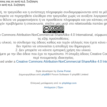
ύσεις σας σε αυτή τη Δ. Συζήτηση
ε αυτή τη Δ. Συζήτηση
κή, τα τραγούδια και η αντίστοιχη πληροφορία συνδιαμορφώνονται από τα μέλ
ορείτε να περιηγηθείτε ελεύθερα στα τραγούδια χωρίς να ανοίξετε λογαριασ
ου θέλετε να μορφοποιήσετε ή να προσθέσετε πληροφορία και για κάποιες επ
όν προβλήματα ή επικοινωνία, στείλτε μας μεηλ στο rebetoselida παπάκι g
e Commons Attribution-NonCommercial-ShareAlike 4.0 International, σύμφωνα 
τις εξής προϋποθέσεις:
ου υλικού, το σύνδεσμο της άδειας καθώς και τυχόν αλλαγές που έχετε κάνει
δεν πρέπει να υπονοείται η αποδοχή του δημιουργού.
2. Δεν μπορείτε να κάνετε εμπορική χρήση του υλικού.
ίμετε με την ίδια άδεια που έχει το πρωτότυπο. Η ύπαρξη άδειας Creative C
περί πνευματικής ιδιοκτησίας.
nsed under a
Creative Commons Attribution-NonCommercial-ShareAlike 4.0 Inte
Style developer by
Zuma Portal
,
Δημιουργήθηκε από
phpBB
® Forum Software © phpBB Limited
Ελληνική μετάφραση από το
phpbbgr.com
Απόρρητο
|
Όροι