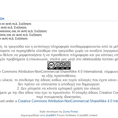
ΗΣΗ
 σε αυτή τη Δ. Συζήτηση
 αυτή τη Δ. Συζήτηση
σιεύσεις σας σε αυτή τη Δ. Συζήτηση
ύσεις σας σε αυτή τη Δ. Συζήτηση
ε αυτή τη Δ. Συζήτηση
κή, τα τραγούδια και η αντίστοιχη πληροφορία συνδιαμορφώνονται από τα μέλ
ορείτε να περιηγηθείτε ελεύθερα στα τραγούδια χωρίς να ανοίξετε λογαριασ
ου θέλετε να μορφοποιήσετε ή να προσθέσετε πληροφορία και για κάποιες επ
όν προβλήματα ή επικοινωνία, στείλτε μας μεηλ στο rebetoselida παπάκι g
e Commons Attribution-NonCommercial-ShareAlike 4.0 International, σύμφωνα 
τις εξής προϋποθέσεις:
ου υλικού, το σύνδεσμο της άδειας καθώς και τυχόν αλλαγές που έχετε κάνει
δεν πρέπει να υπονοείται η αποδοχή του δημιουργού.
2. Δεν μπορείτε να κάνετε εμπορική χρήση του υλικού.
ίμετε με την ίδια άδεια που έχει το πρωτότυπο. Η ύπαρξη άδειας Creative C
περί πνευματικής ιδιοκτησίας.
nsed under a
Creative Commons Attribution-NonCommercial-ShareAlike 4.0 Inte
Style developer by
Zuma Portal
,
Δημιουργήθηκε από
phpBB
® Forum Software © phpBB Limited