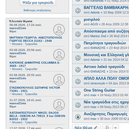
από
kandreas
»
01 Νοέμ 2014 
ΒΑΓΓΕΛΙΩ ΒΑΜΒΑΚΑΡΗ: 
Βαθύτερες αναζητήσεις;
από
Adonis
»
10 Μαρ 2009 12:3
μισιρλού
Τελευταία θέματα
από
AGIS
»
28 Απρ 2009 12:38
08.08.2026, 17:24
από:
marco21nis
Απόσπασμα από συζήτηση
θέμα:
από
Marios 2nd
»
26 Φεβ 2014 
ΜΗΤΤΑΚΗ ΓΕΩΡΓΙΑ- ΑΝΕΣΤΟΠΟΥΛΟΣ
ΓΙΩΡΓΟΣ DECCA 31162 - 1948
Πατρότητα τραγουδιών
~
Μουσική - Τραγούδια
από
ΘΑΝΑΣΗΣ
»
23 Φεβ 2014 
03.08.2026, 20:56
από:
marco21nis
Μουσική και Ελληνική γ
θέμα:
από
Adonis
»
31 Ιαν 2014 04:11
ΚΑΠΟΚΗΣ ΔΗΜΗΤΡΗΣ COLUMBIA E-
3665 - 1917
Αστικο λαϊκό τραγούδι
~
Μουσική - Τραγούδια
από
ΘΑΝΑΣΗΣ
»
23 Ιαν 2014 0
03.08.2026, 20:55
από:
ΑΠΛΟ ΑΛΛΑ ΠΟΛΥ ΟΜΟ
marco21nis
θέμα:
από
stravoxylo
»
04 Δεκ 2013 0
ΣΤΑΣΙΝΟΠΟΥΛΟΣ ΣΩΤΗΡΗΣ VICTOR
One String Guitar
73281 - 1921
~
Μουσική - Τραγούδια
από
max
»
24 Νοέμ 2013 02:49
21.07.2026, 16:41
από:
Νέα τραγούδια στις ηχο
marco21nis
θέμα:
από
max
»
09 Νοέμ 2013 09:17
ΧΑΤΖΗΑΠΟΣΤΟΛΟΥ ΝΙΚΟΣ- DAJOS
Ανεξάρτητες Παραγωγές
BELA - ODEON AA 79815_9 kai ODEON
από
max
»
30 Ιουν 2008 03:42 
82022 - 1922
~
Μουσική - Τραγούδια
Νέο Θέμα
17.07.2026, 17:44
από: