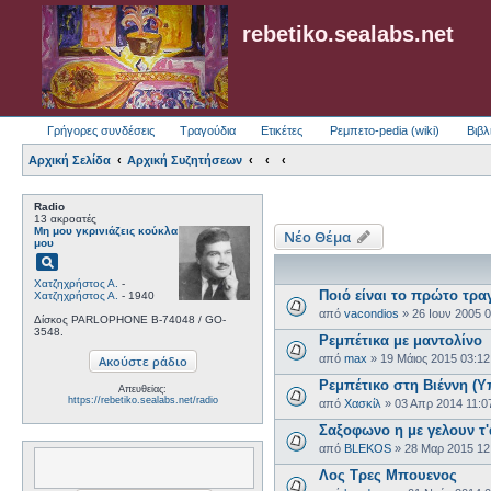
rebetiko.sealabs.net
Γρήγορες συνδέσεις
Τραγούδια
Ετικέτες
Ρεμπετο-pedia (wiki)
Βιβλ
Αρχική Σελίδα
Αρχική Συζητήσεων
Radio
13 ακροατές
Μη μου γκρινιάζεις κούκλα
Νέο Θέμα
μου
pageview
Χατζηχρήστος Α.
-
Ποιό είναι το πρώτο τρα
Χατζηχρήστος Α.
- 1940
από
vacondios
»
26 Ιουν 2005 
Δίσκος PARLOPHONE B-74048 / GO-
3548.
Ρεμπέτικα με μαντολίνο
από
max
»
19 Μάιος 2015 03:1
Ρεμπέτικο στη Βιέννη (Υ
Απευθείας:
https://rebetiko.sealabs.net/radio
από
Χασκίλ
»
03 Απρ 2014 11:0
Σαξοφωνο η με γελουν τ'
από
BLEKOS
»
28 Μαρ 2015 12
Λος Τρες Μπουενος