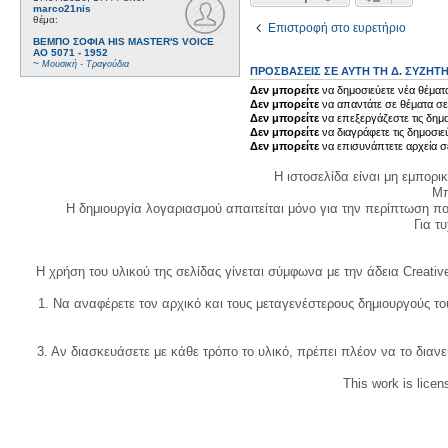
marco21nis
θέμα:
Επιστροφή στο ευρετήριο
ΒΕΜΠΟ ΣΟΦΙΑ HIS MASTER'S VOICE
AO 5071 - 1952
~
Μουσική - Τραγούδια
ΠΡΟΣΒΆΣΕΙΣ ΣΕ ΑΥΤΉ ΤΗ Δ. ΣΥΖΉΤ
Δεν μπορείτε
να δημοσιεύετε νέα θέματα
Δεν μπορείτε
να απαντάτε σε θέματα σε
Δεν μπορείτε
να επεξεργάζεστε τις δημο
Δεν μπορείτε
να διαγράφετε τις δημοσιε
Δεν μπορείτε
να επισυνάπτετε αρχεία σ
Η ιστοσελίδα είναι μη εμπορι
Μπ
Η δημιουργία λογαριασμού απαιτείται μόνο για την περίπτωση π
Για τυχ
Η χρήση του υλικού της σελίδας γίνεται σύμφωνα με την άδεια Creativ
1. Να αναφέρετε τον αρχικό και τους μεταγενέστερους δημιουργούς τ
3. Αν διασκευάσετε με κάθε τρόπο το υλικό, πρέπει πλέον να το διανε
This work is lice