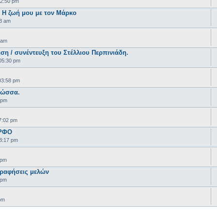
02:50 pm
Η ζωή μου με τον Μάρκο
3 am
 am
 / συνέντευξη του Στέλλιου Περπινιάδη.
05:30 pm
03:58 pm
λώσσα.
 pm
7:02 pm
ΡΦΟ
8:17 pm
 pm
γραφήσεις μελών
 pm
pm