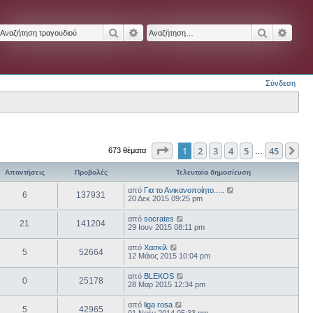
Αναζήτηση
Ειδική αναζήτηση
Αναζήτησ
Ειδικ
Σύνδεση
Σελίδα
1
από
45
1
2
3
4
5
45
Επ
673 θέματα
…
Απαντήσεις
Προβολές
Τελευταία δημοσίευση
από
Για το Ανικανοποίητο.....
6
137931
20 Δεκ 2015 09:25 pm
από
socrates
21
141204
29 Ιουν 2015 08:11 pm
από
Χασκίλ
5
52664
12 Μάιος 2015 10:04 pm
από
BLEKOS
0
25178
28 Μαρ 2015 12:34 pm
από
liga rosa
5
42965