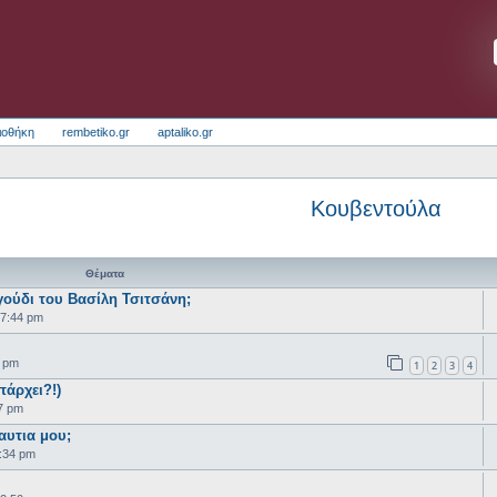
ιοθήκη
rembetiko.gr
aptaliko.gr
Κουβεντούλα
Θέματα
γούδι του Βασίλη Τσιτσάνη;
07:44 pm
2 pm
1
2
3
4
πάρχει?!)
7 pm
αυτια μου;
:34 pm