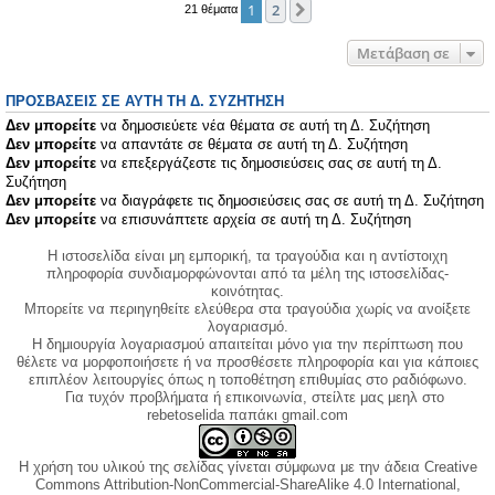
1
2
Επόμενη
21 θέματα
Μετάβαση σε
ΠΡΟΣΒΆΣΕΙΣ ΣΕ ΑΥΤΉ ΤΗ Δ. ΣΥΖΉΤΗΣΗ
Δεν μπορείτε
να δημοσιεύετε νέα θέματα σε αυτή τη Δ. Συζήτηση
Δεν μπορείτε
να απαντάτε σε θέματα σε αυτή τη Δ. Συζήτηση
Δεν μπορείτε
να επεξεργάζεστε τις δημοσιεύσεις σας σε αυτή τη Δ.
Συζήτηση
Δεν μπορείτε
να διαγράφετε τις δημοσιεύσεις σας σε αυτή τη Δ. Συζήτηση
Δεν μπορείτε
να επισυνάπτετε αρχεία σε αυτή τη Δ. Συζήτηση
Η ιστοσελίδα είναι μη εμπορική, τα τραγούδια και η αντίστοιχη
πληροφορία συνδιαμορφώνονται από τα μέλη της ιστοσελίδας-
κοινότητας.
Μπορείτε να περιηγηθείτε ελεύθερα στα τραγούδια χωρίς να ανοίξετε
λογαριασμό.
Η δημιουργία λογαριασμού απαιτείται μόνο για την περίπτωση που
θέλετε να μορφοποιήσετε ή να προσθέσετε πληροφορία και για κάποιες
επιπλέον λειτουργίες όπως η τοποθέτηση επιθυμίας στο ραδιόφωνο.
Για τυχόν προβλήματα ή επικοινωνία, στείλτε μας μεηλ στο
rebetoselida παπάκι gmail.com
Η χρήση του υλικού της σελίδας γίνεται σύμφωνα με την άδεια Creative
Commons Attribution-NonCommercial-ShareAlike 4.0 International,