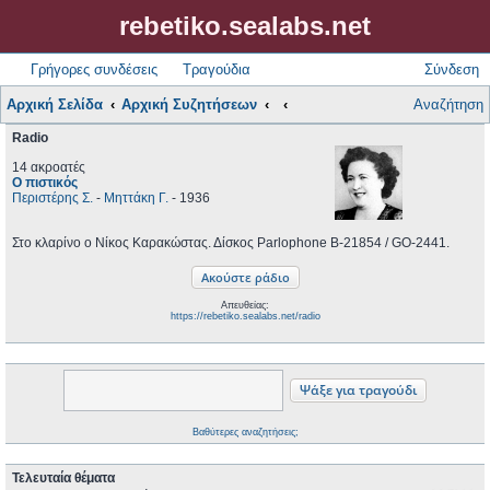
rebetiko.sealabs.net
Γρήγορες συνδέσεις
Τραγούδια
Σύνδεση
Αρχική Σελίδα
Αρχική Συζητήσεων
Αναζήτηση
Radio
14 ακροατές
Ο πιστικός
Περιστέρης Σ.
-
Μηττάκη Γ.
- 1936
Στο κλαρίνο ο Νίκος Καρακώστας. Δίσκος Parlophone B-21854 / GO-2441.
Απευθείας:
https://rebetiko.sealabs.net/radio
Βαθύτερες αναζητήσεις;
Τελευταία θέματα