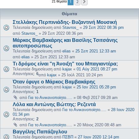
1
2
Επόμενη
21 θέματα
Θέματα
Στελλάκης Περπινιάδης- Βυζαντινή Μουσική
Τελευταία δημοσίευση από
Stavros_
«
29 Σεπ 2022 08:36 pm
από
Stavros_
»
29 Σεπ 2022 08:36 pm
Μάρκος Βαμβακάρης και Βασίλης Τσιτσάνης
αυτοπροσώπως
Τελευταία δημοσίευση από
elias
«
25 Σεπ 2021 12:33 am
από
elias
»
25 Σεπ 2021 12:33 am
Τι δρόμος είναι "η Άνοιξη" του Μπαγιαντέρα;
Τελευταία δημοσίευση από
kajax
«
01 Αύγ 2021 08:27 pm
Απαντήσεις:
6
από
kajax
»
25 Ιούλ 2021 10:24 pm
Όταν έφυγε ο Μάρκος Βαμβακάρης
Τελευταία δημοσίευση από
kajax
«
25 Ιαν 2021 05:28 pm
Απαντήσεις:
1
από
Για το Ανικανοποίητο.....
»
08 Φεβ 2017 09:28 am
Λόλα και Αντώνης Βώττης: Ρεζεντά
Τελευταία δημοσίευση από
Για το Ανικανοποίητο.....
«
28 Ιουν 2020
01:34 pm
Απαντήσεις:
2
από
Για το Ανικανοποίητο.....
»
20 Μάιος 2020 08:48 am
Βαγγέλης Παπάζογλου
Τελευταία δημοσίευση από
ΠΣΒΠ
«
27 Ιουν 2020 12:14 pm