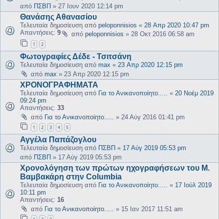
από
ΠΣΒΠ
»
27 Ιουν 2020 12:14 pm
Θανάσης Αθανασίου
Τελευταία δημοσίευση από
peloponnisios
«
28 Απρ 2020 10:47 pm
Απαντήσεις:
9
από
peloponnisios
»
28 Οκτ 2016 06:58 am
1
2
Φωτογραφίες Δέδε - Τσιτσάνη
Τελευταία δημοσίευση από
max
«
23 Απρ 2020 12:15 pm
από
max
»
23 Απρ 2020 12:15 pm
ΧΡΟΝΟΓΡΑΦΗΜΑΤΑ
Τελευταία δημοσίευση από
Για το Ανικανοποίητο.....
«
20 Νοέμ 2019
09:24 pm
Απαντήσεις:
33
από
Για το Ανικανοποίητο.....
»
24 Αύγ 2016 01:41 pm
1
2
3
4
5
Αγγέλα Παπάζογλου
Τελευταία δημοσίευση από
ΠΣΒΠ
«
17 Αύγ 2019 05:53 pm
από
ΠΣΒΠ
»
17 Αύγ 2019 05:53 pm
Χρονολόγηση των πρώτων ηχογραφήσεων του Μ.
Βαμβακάρη στην Columbia
Τελευταία δημοσίευση από
Για το Ανικανοποίητο.....
«
17 Ιούλ 2019
10:11 pm
Απαντήσεις:
16
από
Για το Ανικανοποίητο.....
»
15 Ιαν 2017 11:51 am