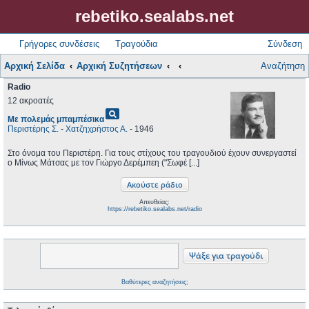
rebetiko.sealabs.net
Γρήγορες συνδέσεις
Τραγούδια
Σύνδεση
Αρχική Σελίδα
Αρχική Συζητήσεων
Αναζήτηση
Radio
12 ακροατές
pageview
Με πολεμάς μπαμπέσικα
Περιστέρης Σ.
-
Χατζηχρήστος Α.
- 1946
Στο όνομα του Περιστέρη. Για τους στίχους του τραγουδιού έχουν συνεργαστεί
ο Μίνως Μάτσας με τον Γιώργο Δερέμπεη ("Σωφέ [...]
Απευθείας:
https://rebetiko.sealabs.net/radio
Βαθύτερες αναζητήσεις;