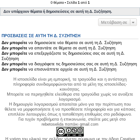
0 θέματα • Σελίδα
1
από
1
Δεν υπάρχουν θέματα ή δημοσιεύσεις σε αυτή τη Δ. Συζήτηση.
Μετάβαση σε
ΠΡΟΣΒΆΣΕΙΣ ΣΕ ΑΥΤΉ ΤΗ Δ. ΣΥΖΉΤΗΣΗ
Δεν μπορείτε
να δημοσιεύετε νέα θέματα σε αυτή τη Δ. Συζήτηση
Δεν μπορείτε
να απαντάτε σε θέματα σε αυτή τη Δ. Συζήτηση
Δεν μπορείτε
να επεξεργάζεστε τις δημοσιεύσεις σας σε αυτή τη Δ.
Συζήτηση
Δεν μπορείτε
να διαγράφετε τις δημοσιεύσεις σας σε αυτή τη Δ. Συζήτηση
Δεν μπορείτε
να επισυνάπτετε αρχεία σε αυτή τη Δ. Συζήτηση
Η ιστοσελίδα είναι μη εμπορική, τα τραγούδια και η αντίστοιχη
πληροφορία συνδιαμορφώνονται από τα μέλη της ιστοσελίδας-
κοινότητας.
Μπορείτε να περιηγηθείτε ελεύθερα στα τραγούδια χωρίς να ανοίξετε
λογαριασμό.
Η δημιουργία λογαριασμού απαιτείται μόνο για την περίπτωση που
θέλετε να μορφοποιήσετε ή να προσθέσετε πληροφορία και για κάποιες
επιπλέον λειτουργίες όπως η τοποθέτηση επιθυμίας στο ραδιόφωνο.
Για τυχόν προβλήματα ή επικοινωνία, στείλτε μας μεηλ στο
rebetoselida παπάκι gmail.com
Η χρήση του υλικού της σελίδας γίνεται σύμφωνα με την άδεια Creative