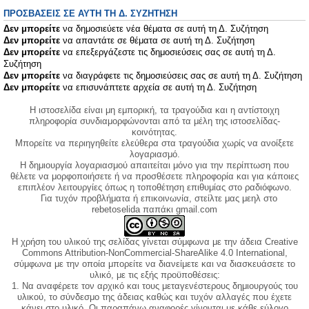
ΠΡΟΣΒΆΣΕΙΣ ΣΕ ΑΥΤΉ ΤΗ Δ. ΣΥΖΉΤΗΣΗ
Δεν μπορείτε
να δημοσιεύετε νέα θέματα σε αυτή τη Δ. Συζήτηση
Δεν μπορείτε
να απαντάτε σε θέματα σε αυτή τη Δ. Συζήτηση
Δεν μπορείτε
να επεξεργάζεστε τις δημοσιεύσεις σας σε αυτή τη Δ.
Συζήτηση
Δεν μπορείτε
να διαγράφετε τις δημοσιεύσεις σας σε αυτή τη Δ. Συζήτηση
Δεν μπορείτε
να επισυνάπτετε αρχεία σε αυτή τη Δ. Συζήτηση
Η ιστοσελίδα είναι μη εμπορική, τα τραγούδια και η αντίστοιχη
πληροφορία συνδιαμορφώνονται από τα μέλη της ιστοσελίδας-
κοινότητας.
Μπορείτε να περιηγηθείτε ελεύθερα στα τραγούδια χωρίς να ανοίξετε
λογαριασμό.
Η δημιουργία λογαριασμού απαιτείται μόνο για την περίπτωση που
θέλετε να μορφοποιήσετε ή να προσθέσετε πληροφορία και για κάποιες
επιπλέον λειτουργίες όπως η τοποθέτηση επιθυμίας στο ραδιόφωνο.
Για τυχόν προβλήματα ή επικοινωνία, στείλτε μας μεηλ στο
rebetoselida παπάκι gmail.com
Η χρήση του υλικού της σελίδας γίνεται σύμφωνα με την άδεια Creative
Commons Attribution-NonCommercial-ShareAlike 4.0 International,
σύμφωνα με την οποία μπορείτε να διανείμετε και να διασκευάσετε το
υλικό, με τις εξής προϋποθέσεις:
1. Να αναφέρετε τον αρχικό και τους μεταγενέστερους δημιουργούς του
υλικού, το σύνδεσμο της άδειας καθώς και τυχόν αλλαγές που έχετε
κάνει στο υλικό. Οι παραπάνω αναφορές γίνονται με κάθε εύλογο