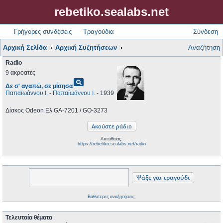
rebetiko.sealabs.net
Γρήγορες συνδέσεις
Τραγούδια
Σύνδεση
Αρχική Σελίδα
Αρχική Συζητήσεων
Αναζήτηση
Radio
9 ακροατές
pageview
Δε σ' αγαπώ, σε μίσησα
Παπαϊωάννου Ι.
-
Παπαϊωάννου Ι.
- 1939
Δίσκος Odeon Ελ GA-7201 / GO-3273
Απευθείας:
https://rebetiko.sealabs.net/radio
Βαθύτερες αναζητήσεις;
Τελευταία θέματα