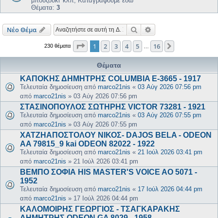
μπουζούκι' κλπ; Καταγράφουμε εδώ
Θέματα:
3
Αναζήτηση
Ειδική αναζήτηση
Νέο Θέμα
Σελίδα
1
από
16
1
2
3
4
5
16
Επόμενη
230 θέματα
…
Θέματα
ΚΑΠΟΚΗΣ ΔΗΜΗΤΡΗΣ COLUMBIA E-3665 - 1917
Τελευταία δημοσίευση από
marco21nis
«
03 Αύγ 2026 07:56 pm
από
marco21nis
»
03 Αύγ 2026 07:56 pm
ΣΤΑΣΙΝΟΠΟΥΛΟΣ ΣΩΤΗΡΗΣ VICTOR 73281 - 1921
Τελευταία δημοσίευση από
marco21nis
«
03 Αύγ 2026 07:55 pm
από
marco21nis
»
03 Αύγ 2026 07:55 pm
ΧΑΤΖΗΑΠΟΣΤΟΛΟΥ ΝΙΚΟΣ- DAJOS BELA - ODEON
AA 79815_9 kai ODEON 82022 - 1922
Τελευταία δημοσίευση από
marco21nis
«
21 Ιούλ 2026 03:41 pm
από
marco21nis
»
21 Ιούλ 2026 03:41 pm
ΒΕΜΠΟ ΣΟΦΙΑ HIS MASTER'S VOICE AO 5071 -
1952
Τελευταία δημοσίευση από
marco21nis
«
17 Ιούλ 2026 04:44 pm
από
marco21nis
»
17 Ιούλ 2026 04:44 pm
ΚΑΛΟΜΟΙΡΗΣ ΓΕΩΡΓΙΟΣ - ΤΣΑΓΚΑΡΑΚΗΣ
ΔΗΜΗΤΡΗΣ ODEON GA 8029 - 1958