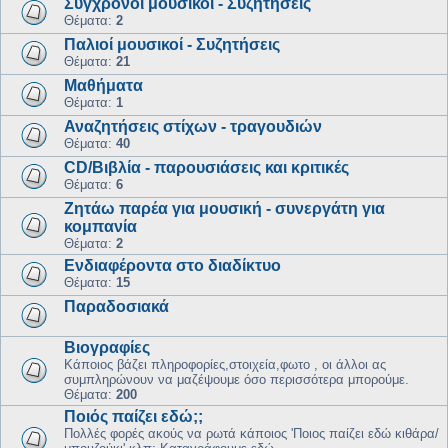
Σύγχρονοι μουσικοί - Συζητήσεις
Θέματα:
2
Παλιοί μουσικοί - Συζητήσεις
Θέματα:
21
Μαθήματα
Θέματα:
1
Αναζητήσεις στίχων - τραγουδιών
Θέματα:
40
CD/Βιβλία - παρουσιάσεις και κριτικές
Θέματα:
6
Ζητάω παρέα για μουσική - συνεργάτη για
κομπανία
Θέματα:
2
Ενδιαφέροντα στο διαδίκτυο
Θέματα:
15
Παραδοσιακά
Βιογραφίες
Kάποιος βάζει πληροφορίες,στοιχεία,φωτο , οι άλλοι ας
συμπληρώνουν να μαζέψουμε όσο περισσότερα μπορούμε.
Θέματα:
200
Ποιός παίζει εδώ;;
Πολλές φορές ακούς να ρωτά κάποιος 'Ποιος παίζει εδώ κιθάρα/