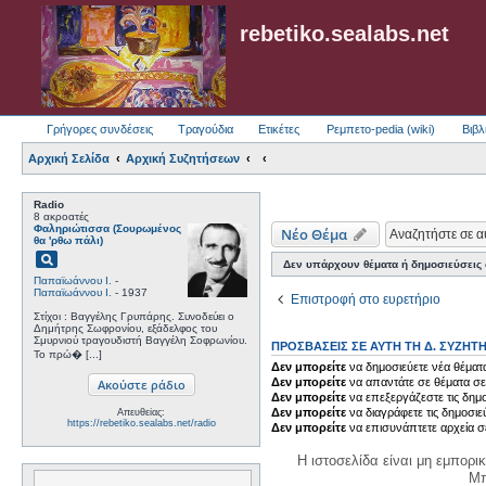
rebetiko.sealabs.net
Γρήγορες συνδέσεις
Τραγούδια
Ετικέτες
Ρεμπετο-pedia (wiki)
Βιβλ
Αρχική Σελίδα
Αρχική Συζητήσεων
Radio
8 ακροατές
Φαληριώτισσα (Σουρωμένος
Νέο Θέμα
θα 'ρθω πάλι)
pageview
Δεν υπάρχουν θέματα ή δημοσιεύσεις σ
Παπαϊωάννου Ι.
-
Παπαϊωάννου Ι.
- 1937
Επιστροφή στο ευρετήριο
Στίχοι : Βαγγέλης Γρυπάρης. Συνοδεύει ο
Δημήτρης Σωφρονίου, εξάδελφος του
Σμυρνιού τραγουδιστή Βαγγέλη Σοφρωνίου.
ΠΡΟΣΒΆΣΕΙΣ ΣΕ ΑΥΤΉ ΤΗ Δ. ΣΥΖΉΤ
Το πρώ� [...]
Δεν μπορείτε
να δημοσιεύετε νέα θέματα
Δεν μπορείτε
να απαντάτε σε θέματα σε
Δεν μπορείτε
να επεξεργάζεστε τις δημο
Δεν μπορείτε
να διαγράφετε τις δημοσιε
Απευθείας:
https://rebetiko.sealabs.net/radio
Δεν μπορείτε
να επισυνάπτετε αρχεία σ
Η ιστοσελίδα είναι μη εμπορι
Μπ