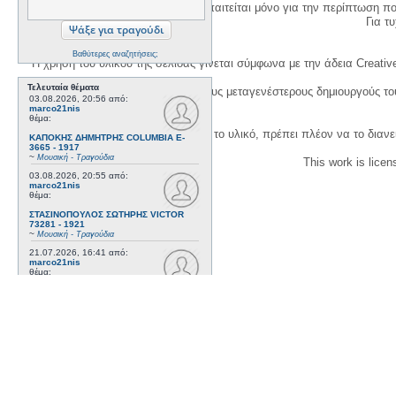
Η δημιουργία λογαριασμού απαιτείται μόνο για την περίπτωση π
Για τυχ
Βαθύτερες αναζητήσεις;
Η χρήση του υλικού της σελίδας γίνεται σύμφωνα με την άδεια Creativ
Τελευταία θέματα
1. Να αναφέρετε τον αρχικό και τους μεταγενέστερους δημιουργούς τ
03.08.2026, 20:56
από:
marco21nis
θέμα:
3. Αν διασκευάσετε με κάθε τρόπο το υλικό, πρέπει πλέον να το διανε
ΚΑΠΟΚΗΣ ΔΗΜΗΤΡΗΣ COLUMBIA E-
3665 - 1917
~
Μουσική - Τραγούδια
This work is lice
03.08.2026, 20:55
από:
marco21nis
θέμα:
ΣΤΑΣΙΝΟΠΟΥΛΟΣ ΣΩΤΗΡΗΣ VICTOR
73281 - 1921
~
Μουσική - Τραγούδια
21.07.2026, 16:41
από:
marco21nis
θέμα:
ΧΑΤΖΗΑΠΟΣΤΟΛΟΥ ΝΙΚΟΣ- DAJOS
BELA - ODEON AA 79815_9 kai ODEON
82022 - 1922
~
Μουσική - Τραγούδια
17.07.2026, 17:44
από:
marco21nis
θέμα:
ΒΕΜΠΟ ΣΟΦΙΑ HIS MASTER'S VOICE
AO 5071 - 1952