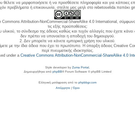
ου θέλετε να μορφοποιήσετε ή να προσθέσετε πληροφορία και για κάποιες επ
όν προβλήματα ή επικοινωνία, στείλτε μας μεηλ στο rebetoselida παπάκι g
e Commons Attribution-NonCommercial-ShareAlike 4.0 International, σύμφωνα 
τις εξής προϋποθέσεις:
ου υλικού, το σύνδεσμο της άδειας καθώς και τυχόν αλλαγές που έχετε κάνει
δεν πρέπει να υπονοείται η αποδοχή του δημιουργού.
2. Δεν μπορείτε να κάνετε εμπορική χρήση του υλικού.
ίμετε με την ίδια άδεια που έχει το πρωτότυπο. Η ύπαρξη άδειας Creative C
περί πνευματικής ιδιοκτησίας.
nsed under a
Creative Commons Attribution-NonCommercial-ShareAlike 4.0 Inte
Style developer by
Zuma Portal
,
Δημιουργήθηκε από
phpBB
® Forum Software © phpBB Limited
Ελληνική μετάφραση από το
phpbbgr.com
Απόρρητο
|
Όροι