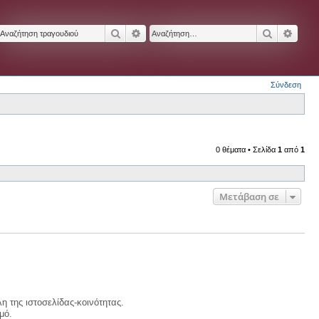
Αναζήτηση
Ειδική αναζήτηση
Αναζήτησ
Ειδικ
Σύνδεση
0 θέματα • Σελίδα
1
από
1
Μετάβαση σε
η της ιστοσελίδας-κοινότητας.
μό.