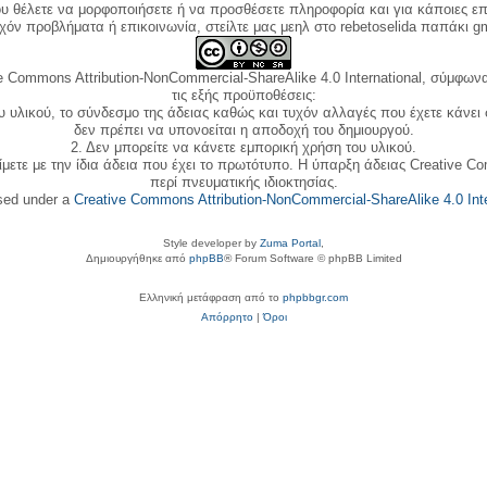
ου θέλετε να μορφοποιήσετε ή να προσθέσετε πληροφορία και για κάποιες επ
όν προβλήματα ή επικοινωνία, στείλτε μας μεηλ στο rebetoselida παπάκι g
e Commons Attribution-NonCommercial-ShareAlike 4.0 International, σύμφωνα 
τις εξής προϋποθέσεις:
ου υλικού, το σύνδεσμο της άδειας καθώς και τυχόν αλλαγές που έχετε κάνει
δεν πρέπει να υπονοείται η αποδοχή του δημιουργού.
2. Δεν μπορείτε να κάνετε εμπορική χρήση του υλικού.
ίμετε με την ίδια άδεια που έχει το πρωτότυπο. Η ύπαρξη άδειας Creative C
περί πνευματικής ιδιοκτησίας.
nsed under a
Creative Commons Attribution-NonCommercial-ShareAlike 4.0 Inte
Style developer by
Zuma Portal
,
Δημιουργήθηκε από
phpBB
® Forum Software © phpBB Limited
Ελληνική μετάφραση από το
phpbbgr.com
Απόρρητο
|
Όροι