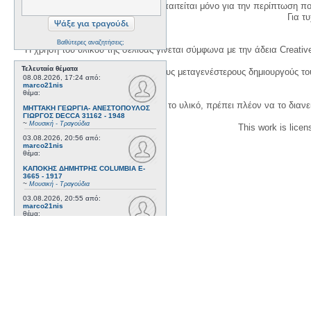
Η δημιουργία λογαριασμού απαιτείται μόνο για την περίπτωση π
Για τυχ
Βαθύτερες αναζητήσεις;
Η χρήση του υλικού της σελίδας γίνεται σύμφωνα με την άδεια Creativ
Τελευταία θέματα
1. Να αναφέρετε τον αρχικό και τους μεταγενέστερους δημιουργούς τ
08.08.2026, 17:24
από:
marco21nis
θέμα:
3. Αν διασκευάσετε με κάθε τρόπο το υλικό, πρέπει πλέον να το διανε
ΜΗΤΤΑΚΗ ΓΕΩΡΓΙΑ- ΑΝΕΣΤΟΠΟΥΛΟΣ
ΓΙΩΡΓΟΣ DECCA 31162 - 1948
~
Μουσική - Τραγούδια
This work is lice
03.08.2026, 20:56
από:
marco21nis
θέμα:
ΚΑΠΟΚΗΣ ΔΗΜΗΤΡΗΣ COLUMBIA E-
3665 - 1917
~
Μουσική - Τραγούδια
03.08.2026, 20:55
από:
marco21nis
θέμα:
ΣΤΑΣΙΝΟΠΟΥΛΟΣ ΣΩΤΗΡΗΣ VICTOR
73281 - 1921
~
Μουσική - Τραγούδια
21.07.2026, 16:41
από:
marco21nis
θέμα:
ΧΑΤΖΗΑΠΟΣΤΟΛΟΥ ΝΙΚΟΣ- DAJOS
BELA - ODEON AA 79815_9 kai ODEON
82022 - 1922