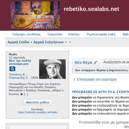
rebetiko.sealabs.net
Γρήγορες συνδέσεις
Τραγούδια
Ετικέτες
Ρεμπετο-pedia (wiki)
Βιβλ
Αρχική Σελίδα
Αρχική Συζητήσεων
Radio
12 ακροατές
Μεσ' την πολλή
Νέο Θέμα
σκοτούρα μου
pageview
Δεν υπάρχουν θέματα ή δημοσιεύσεις σ
Τσιτσάνης Β.
-
Παγιουμτζής Σ.
- 1939
Επιστροφή στο ευρετήριο
Πεντακάθαρο 78-αρι.Στίχοι του Στράτου
Παγιουμτζή και του Βασίλη Τσιτσάνη.
Μπουζούκι ο Βασίλης Τσιτσάνης ,κιθάρα ο
ΠΡΟΣΒΆΣΕΙΣ ΣΕ ΑΥΤΉ ΤΗ Δ. ΣΥΖΉΤ
Κωστας � [...]
Δεν μπορείτε
να δημοσιεύετε νέα θέματα
Δεν μπορείτε
να απαντάτε σε θέματα σε
Δεν μπορείτε
να επεξεργάζεστε τις δημο
Δεν μπορείτε
να διαγράφετε τις δημοσιε
Απευθείας:
https://rebetiko.sealabs.net/radio
Δεν μπορείτε
να επισυνάπτετε αρχεία σ
Η ιστοσελίδα είναι μη εμπορι
Μπ