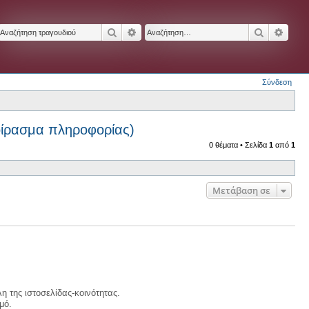
Αναζήτηση
Ειδική αναζήτηση
Αναζήτησ
Ειδικ
Σύνδεση
οίρασμα πληροφορίας)
0 θέματα • Σελίδα
1
από
1
Μετάβαση σε
η της ιστοσελίδας-κοινότητας.
μό.