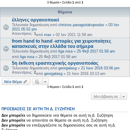
3 θέματα • Σελίδα
1
από
1
Θέματα
έλληνες οργανοποιοί
Τελευταία δημοσίευση από
christos.panagiotakopoulos
«
03 Ιαν
2021 05:52 pm
Απαντήσεις:
1
από
max
»
02 Ιαν 2021 11:58 am
from hand to hand -ιστορίες για χειροποίητες
κατασκευές στην ελλάδα του σήμερα
Τελευταία δημοσίευση από
liga rosa
«
25 Φεβ 2017 01:58 am
από
liga rosa
»
25 Φεβ 2017 01:58 am
5η έκθεση ερασιτεχνικής οργανοποιίας
Τελευταία δημοσίευση από
georgalasg
«
21 Ιουν 2016 03:06 pm
Απαντήσεις:
2
από
georgalasg
»
21 Ιουν 2016 10:13 am
Νέο Θέμα
3 θέματα • Σελίδα
1
από
1
Μετάβαση σε
ΠΡΟΣΒΆΣΕΙΣ ΣΕ ΑΥΤΉ ΤΗ Δ. ΣΥΖΉΤΗΣΗ
Δεν μπορείτε
να δημοσιεύετε νέα θέματα σε αυτή τη Δ. Συζήτηση
Δεν μπορείτε
να απαντάτε σε θέματα σε αυτή τη Δ. Συζήτηση
Δεν μπορείτε
να επεξεργάζεστε τις δημοσιεύσεις σας σε αυτή τη Δ.