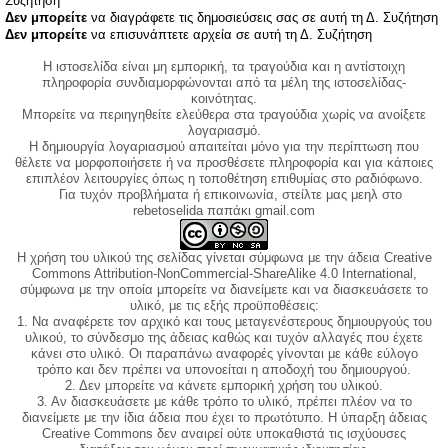
Συζήτηση
Δεν μπορείτε
να διαγράφετε τις δημοσιεύσεις σας σε αυτή τη Δ. Συζήτηση
Δεν μπορείτε
να επισυνάπτετε αρχεία σε αυτή τη Δ. Συζήτηση
Η ιστοσελίδα είναι μη εμπορική, τα τραγούδια και η αντίστοιχη
πληροφορία συνδιαμορφώνονται από τα μέλη της ιστοσελίδας-
κοινότητας.
Μπορείτε να περιηγηθείτε ελεύθερα στα τραγούδια χωρίς να ανοίξετε
λογαριασμό.
Η δημιουργία λογαριασμού απαιτείται μόνο για την περίπτωση που
θέλετε να μορφοποιήσετε ή να προσθέσετε πληροφορία και για κάποιες
επιπλέον λειτουργίες όπως η τοποθέτηση επιθυμίας στο ραδιόφωνο.
Για τυχόν προβλήματα ή επικοινωνία, στείλτε μας μεηλ στο
rebetoselida παπάκι gmail.com
Η χρήση του υλικού της σελίδας γίνεται σύμφωνα με την άδεια Creative
Commons Attribution-NonCommercial-ShareAlike 4.0 International,
σύμφωνα με την οποία μπορείτε να διανείμετε και να διασκευάσετε το
υλικό, με τις εξής προϋποθέσεις:
1. Να αναφέρετε τον αρχικό και τους μεταγενέστερους δημιουργούς του
υλικού, το σύνδεσμο της άδειας καθώς και τυχόν αλλαγές που έχετε
κάνει στο υλικό. Οι παραπάνω αναφορές γίνονται με κάθε εύλογο
τρόπο και δεν πρέπει να υπονοείται η αποδοχή του δημιουργού.
2. Δεν μπορείτε να κάνετε εμπορική χρήση του υλικού.
3. Αν διασκευάσετε με κάθε τρόπο το υλικό, πρέπει πλέον να το
διανείμετε με την ίδια άδεια που έχει το πρωτότυπο. Η ύπαρξη άδειας
Creative Commons δεν αναιρεί ούτε υποκαθιστά τις ισχύουσες