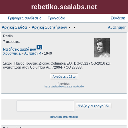
rebetiko.sealabs.net
Γρήγορες συνδέσεις
Τραγούδια
Σύνδεση
Αρχική Σελίδα
Αρχική Συζητήσεων
Αναζήτηση
Radio
7 ακροατές
pageview
Να ζήσεις αμαξά μου
Χρυσίνης Σ.
-
Αμπατζή Ρ.
- 1940
Στίχοι : Πάνος Τούντας. Δίσκος Columbia Ελλ. DG-6522 / CG-2016 και
ανατύπωση στον Columbia ‎Αμ. 7200-F / CO 27388.
Απευθείας:
https://rebetiko.sealabs.net/radio
Βαθύτερες αναζητήσεις;