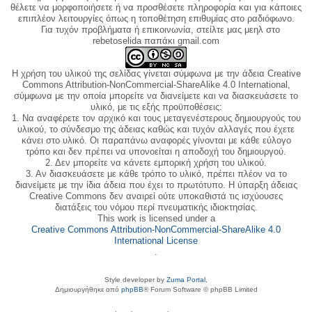
θέλετε να μορφοποιήσετε ή να προσθέσετε πληροφορία και για κάποιες
επιπλέον λειτουργίες όπως η τοποθέτηση επιθυμίας στο ραδιόφωνο.
Για τυχόν προβλήματα ή επικοινωνία, στείλτε μας μεηλ στο
rebetoselida παπάκι gmail.com
Η χρήση του υλικού της σελίδας γίνεται σύμφωνα με την άδεια Creative
Commons Attribution-NonCommercial-ShareAlike 4.0 International,
σύμφωνα με την οποία μπορείτε να διανείμετε και να διασκευάσετε το
υλικό, με τις εξής προϋποθέσεις:
1. Να αναφέρετε τον αρχικό και τους μεταγενέστερους δημιουργούς του
υλικού, το σύνδεσμο της άδειας καθώς και τυχόν αλλαγές που έχετε
κάνει στο υλικό. Οι παραπάνω αναφορές γίνονται με κάθε εύλογο
τρόπο και δεν πρέπει να υπονοείται η αποδοχή του δημιουργού.
2. Δεν μπορείτε να κάνετε εμπορική χρήση του υλικού.
3. Αν διασκευάσετε με κάθε τρόπο το υλικό, πρέπει πλέον να το
διανείμετε με την ίδια άδεια που έχει το πρωτότυπο. Η ύπαρξη άδειας
Creative Commons δεν αναιρεί ούτε υποκαθιστά τις ισχύουσες
διατάξεις του νόμου περί πνευματικής ιδιοκτησίας.
This work is licensed under a
Creative Commons Attribution-NonCommercial-ShareAlike 4.0
International License
.
Style developer by
Zuma Portal
,
Δημιουργήθηκε από
phpBB
® Forum Software © phpBB Limited