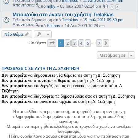
Τελευταία δημοσίευση από
themisko
«
11 Απρ 2012 11:44 am
Απαντήσεις:
9
από
m|ky
»
03 Ιούλ 2007 02:14 pm
1
2
Μπουζούκι στο avatar του χρήστη Trelakias
Τελευταία δημοσίευση από
Trelakias
«
19 Ιούλ 2011 09:39 pm
Απαντήσεις:
5
από
Pikinos
»
14 Δεκ 2009 10:28 am
Νέο Θέμα
Σελίδα
1
από
7
1
2
3
4
5
7
Επόμενη
104 θέματα
…
Μετάβαση σε
ΠΡΟΣΒΆΣΕΙΣ ΣΕ ΑΥΤΉ ΤΗ Δ. ΣΥΖΉΤΗΣΗ
Δεν μπορείτε
να δημοσιεύετε νέα θέματα σε αυτή τη Δ. Συζήτηση
Δεν μπορείτε
να απαντάτε σε θέματα σε αυτή τη Δ. Συζήτηση
Δεν μπορείτε
να επεξεργάζεστε τις δημοσιεύσεις σας σε αυτή τη Δ.
Συζήτηση
Δεν μπορείτε
να διαγράφετε τις δημοσιεύσεις σας σε αυτή τη Δ. Συζήτηση
Δεν μπορείτε
να επισυνάπτετε αρχεία σε αυτή τη Δ. Συζήτηση
Η ιστοσελίδα είναι μη εμπορική, τα τραγούδια και η αντίστοιχη
πληροφορία συνδιαμορφώνονται από τα μέλη της ιστοσελίδας-
κοινότητας.
Μπορείτε να περιηγηθείτε ελεύθερα στα τραγούδια χωρίς να ανοίξετε
λογαριασμό.
Η δημιουργία λογαριασμού απαιτείται μόνο για την περίπτωση που