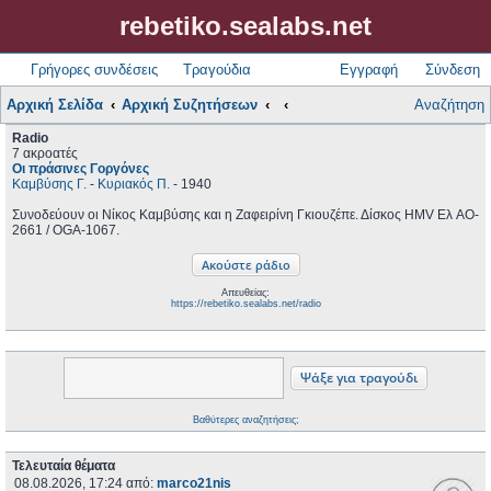
rebetiko.sealabs.net
Γρήγορες συνδέσεις
Τραγούδια
Εγγραφή
Σύνδεση
Αρχική Σελίδα
Αρχική Συζητήσεων
Αναζήτηση
Radio
7 ακροατές
Οι πράσινες Γοργόνες
Καμβύσης Γ.
-
Κυριακός Π.
- 1940
Συνοδεύουν οι Νίκος Καμβύσης και η Ζαφειρίνη Γκιουζέπε. Δίσκος HMV Ελ AO-
2661 / OGA-1067.
Απευθείας:
https://rebetiko.sealabs.net/radio
Βαθύτερες αναζητήσεις;
Τελευταία θέματα
08.08.2026, 17:24
από:
marco21nis