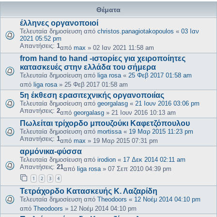
Θέματα
έλληνες οργανοποιοί
Τελευταία δημοσίευση από
christos.panagiotakopoulos
«
03 Ιαν
2021 05:52 pm
Απαντήσεις:
1
από
max
»
02 Ιαν 2021 11:58 am
from hand to hand -ιστορίες για χειροποίητες
κατασκευές στην ελλάδα του σήμερα
Τελευταία δημοσίευση από
liga rosa
«
25 Φεβ 2017 01:58 am
από
liga rosa
»
25 Φεβ 2017 01:58 am
5η έκθεση ερασιτεχνικής οργανοποιίας
Τελευταία δημοσίευση από
georgalasg
«
21 Ιουν 2016 03:06 pm
Απαντήσεις:
2
από
georgalasg
»
21 Ιουν 2016 10:13 am
Πωλείται τρίχορδο μπουζούκι Καφετζόπουλου
Τελευταία δημοσίευση από
mortissa
«
19 Μαρ 2015 11:23 pm
Απαντήσεις:
1
από
max
»
19 Μαρ 2015 07:31 pm
αρμόνικα-φύσσα
Τελευταία δημοσίευση από
irodion
«
17 Δεκ 2014 02:11 am
Απαντήσεις:
21
από
liga rosa
»
07 Σεπ 2010 04:39 pm
1
2
3
4
Τετράχορδο Κατασκευής Κ. Λαζαρίδη
Τελευταία δημοσίευση από
Theodoors
«
12 Νοέμ 2014 04:10 pm
από
Theodoors
»
12 Νοέμ 2014 04:10 pm