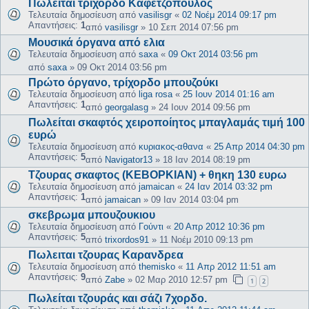
Πωλείται τρίχορδο Καφετζόπουλος
Τελευταία δημοσίευση από
vasilisgr
«
02 Νοέμ 2014 09:17 pm
Απαντήσεις:
1
από
vasilisgr
»
10 Σεπ 2014 07:56 pm
Μουσικά όργανα από ελια
Τελευταία δημοσίευση από
saxa
«
09 Οκτ 2014 03:56 pm
από
saxa
»
09 Οκτ 2014 03:56 pm
Πρώτο όργανο, τρίχορδο μπουζούκι
Τελευταία δημοσίευση από
liga rosa
«
25 Ιουν 2014 01:16 am
Απαντήσεις:
1
από
georgalasg
»
24 Ιουν 2014 09:56 pm
Πωλείται σκαφτός χειροποίητος μπαγλαμάς τιμή 100
ευρώ
Τελευταία δημοσίευση από
κυριακος-αθανα
«
25 Απρ 2014 04:30 pm
Απαντήσεις:
5
από
Navigator13
»
18 Ιαν 2014 08:19 pm
Τζουρας σκαφτος (ΚΕΒΟΡΚΙΑΝ) + θηκη 130 ευρω
Τελευταία δημοσίευση από
jamaican
«
24 Ιαν 2014 03:32 pm
Απαντήσεις:
1
από
jamaican
»
09 Ιαν 2014 03:04 pm
σκεβρωμα μπουζουκιου
Τελευταία δημοσίευση από
Γούντι
«
20 Απρ 2012 10:36 pm
Απαντήσεις:
5
από
trixordos91
»
11 Νοέμ 2010 09:13 pm
Πωλειται τζουρας Καρανδρεα
Τελευταία δημοσίευση από
themisko
«
11 Απρ 2012 11:51 am
Απαντήσεις:
9
από
Zabe
»
02 Μαρ 2010 12:57 pm
1
2
Πωλείται τζουράς και σάζι 7χορδο.