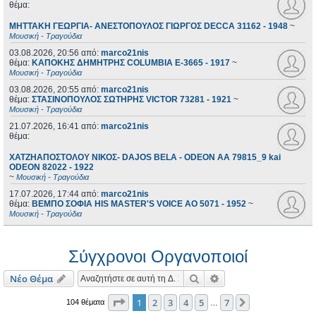
θέμα:
ΜΗΤΤΑΚΗ ΓΕΩΡΓΙΑ- ΑΝΕΣΤΟΠΟΥΛΟΣ ΓΙΩΡΓΟΣ DECCA 31162 - 1948
~
Μουσική - Τραγούδια
03.08.2026, 20:56
από:
marco21nis
θέμα:
ΚΑΠΟΚΗΣ ΔΗΜΗΤΡΗΣ COLUMBIA E-3665 - 1917
~
Μουσική - Τραγούδια
03.08.2026, 20:55
από:
marco21nis
θέμα:
ΣΤΑΣΙΝΟΠΟΥΛΟΣ ΣΩΤΗΡΗΣ VICTOR 73281 - 1921
~
Μουσική - Τραγούδια
21.07.2026, 16:41
από:
marco21nis
θέμα:
ΧΑΤΖΗΑΠΟΣΤΟΛΟΥ ΝΙΚΟΣ- DAJOS BELA - ODEON AA 79815_9 kai
ODEON 82022 - 1922
~
Μουσική - Τραγούδια
17.07.2026, 17:44
από:
marco21nis
θέμα:
ΒΕΜΠΟ ΣΟΦΙΑ HIS MASTER'S VOICE AO 5071 - 1952
~
Μουσική - Τραγούδια
Σύγχρονοι Οργανοποιοί
Αναζήτηση
Ειδική αναζήτηση
Νέο Θέμα
Σελίδα
1
από
7
1
2
3
4
5
7
Επόμενη
104 θέματα
…