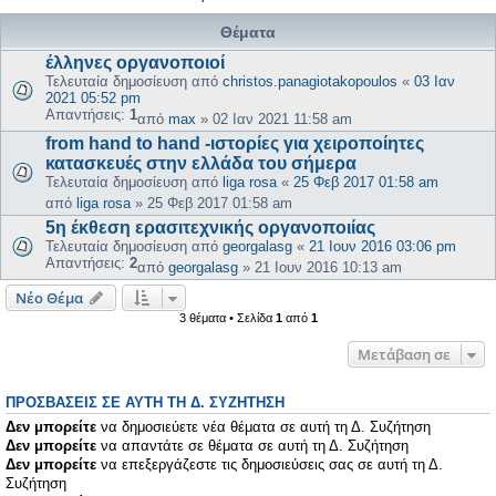
Θέματα
έλληνες οργανοποιοί
Τελευταία δημοσίευση από
christos.panagiotakopoulos
«
03 Ιαν
2021 05:52 pm
Απαντήσεις:
1
από
max
»
02 Ιαν 2021 11:58 am
from hand to hand -ιστορίες για χειροποίητες
κατασκευές στην ελλάδα του σήμερα
Τελευταία δημοσίευση από
liga rosa
«
25 Φεβ 2017 01:58 am
από
liga rosa
»
25 Φεβ 2017 01:58 am
5η έκθεση ερασιτεχνικής οργανοποιίας
Τελευταία δημοσίευση από
georgalasg
«
21 Ιουν 2016 03:06 pm
Απαντήσεις:
2
από
georgalasg
»
21 Ιουν 2016 10:13 am
Νέο Θέμα
3 θέματα • Σελίδα
1
από
1
Μετάβαση σε
ΠΡΟΣΒΆΣΕΙΣ ΣΕ ΑΥΤΉ ΤΗ Δ. ΣΥΖΉΤΗΣΗ
Δεν μπορείτε
να δημοσιεύετε νέα θέματα σε αυτή τη Δ. Συζήτηση
Δεν μπορείτε
να απαντάτε σε θέματα σε αυτή τη Δ. Συζήτηση
Δεν μπορείτε
να επεξεργάζεστε τις δημοσιεύσεις σας σε αυτή τη Δ.
Συζήτηση