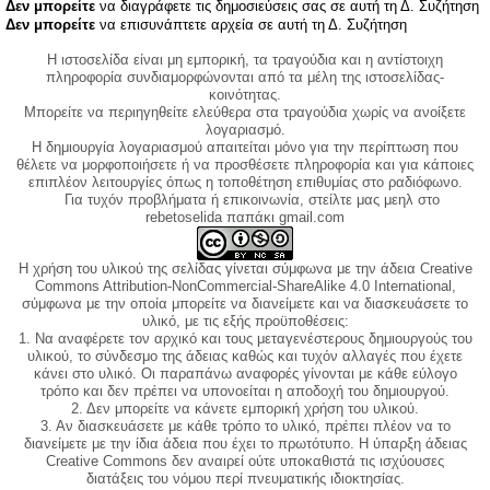
Δεν μπορείτε
να διαγράφετε τις δημοσιεύσεις σας σε αυτή τη Δ. Συζήτηση
Δεν μπορείτε
να επισυνάπτετε αρχεία σε αυτή τη Δ. Συζήτηση
Η ιστοσελίδα είναι μη εμπορική, τα τραγούδια και η αντίστοιχη
πληροφορία συνδιαμορφώνονται από τα μέλη της ιστοσελίδας-
κοινότητας.
Μπορείτε να περιηγηθείτε ελεύθερα στα τραγούδια χωρίς να ανοίξετε
λογαριασμό.
Η δημιουργία λογαριασμού απαιτείται μόνο για την περίπτωση που
θέλετε να μορφοποιήσετε ή να προσθέσετε πληροφορία και για κάποιες
επιπλέον λειτουργίες όπως η τοποθέτηση επιθυμίας στο ραδιόφωνο.
Για τυχόν προβλήματα ή επικοινωνία, στείλτε μας μεηλ στο
rebetoselida παπάκι gmail.com
Η χρήση του υλικού της σελίδας γίνεται σύμφωνα με την άδεια Creative
Commons Attribution-NonCommercial-ShareAlike 4.0 International,
σύμφωνα με την οποία μπορείτε να διανείμετε και να διασκευάσετε το
υλικό, με τις εξής προϋποθέσεις:
1. Να αναφέρετε τον αρχικό και τους μεταγενέστερους δημιουργούς του
υλικού, το σύνδεσμο της άδειας καθώς και τυχόν αλλαγές που έχετε
κάνει στο υλικό. Οι παραπάνω αναφορές γίνονται με κάθε εύλογο
τρόπο και δεν πρέπει να υπονοείται η αποδοχή του δημιουργού.
2. Δεν μπορείτε να κάνετε εμπορική χρήση του υλικού.
3. Αν διασκευάσετε με κάθε τρόπο το υλικό, πρέπει πλέον να το
διανείμετε με την ίδια άδεια που έχει το πρωτότυπο. Η ύπαρξη άδειας
Creative Commons δεν αναιρεί ούτε υποκαθιστά τις ισχύουσες
διατάξεις του νόμου περί πνευματικής ιδιοκτησίας.