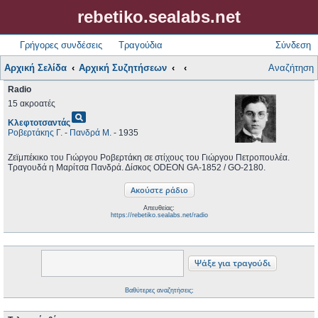
rebetiko.sealabs.net
Γρήγορες συνδέσεις
Τραγούδια
Σύνδεση
Αρχική Σελίδα
Αρχική Συζητήσεων
Αναζήτηση
Radio
15 ακροατές
pageview
Κλεφτοτσαντάς
Ροβερτάκης Γ.
-
Πανδρά Μ.
- 1935
Ζεϊμπέκικο του Γιώργου Ροβερτάκη σε στίχους του Γιώργου Πετροπουλέα.
Τραγουδά η Μαρίτσα Πανδρά. Δίσκος ODEON GA-1852 / GO-2180.
Απευθείας:
https://rebetiko.sealabs.net/radio
Βαθύτερες αναζητήσεις;