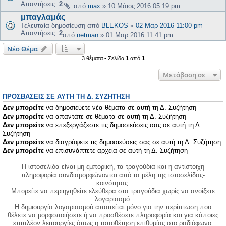
Απαντήσεις:
2
από
max
»
10 Μάιος 2016 05:19 pm
μπαγλαμάς
Τελευταία δημοσίευση από
BLEKOS
«
02 Μαρ 2016 11:00 pm
Απαντήσεις:
2
από
netman
»
01 Μαρ 2016 11:41 pm
Νέο Θέμα
3 θέματα • Σελίδα
1
από
1
Μετάβαση σε
ΠΡΟΣΒΆΣΕΙΣ ΣΕ ΑΥΤΉ ΤΗ Δ. ΣΥΖΉΤΗΣΗ
Δεν μπορείτε
να δημοσιεύετε νέα θέματα σε αυτή τη Δ. Συζήτηση
Δεν μπορείτε
να απαντάτε σε θέματα σε αυτή τη Δ. Συζήτηση
Δεν μπορείτε
να επεξεργάζεστε τις δημοσιεύσεις σας σε αυτή τη Δ.
Συζήτηση
Δεν μπορείτε
να διαγράφετε τις δημοσιεύσεις σας σε αυτή τη Δ. Συζήτηση
Δεν μπορείτε
να επισυνάπτετε αρχεία σε αυτή τη Δ. Συζήτηση
Η ιστοσελίδα είναι μη εμπορική, τα τραγούδια και η αντίστοιχη
πληροφορία συνδιαμορφώνονται από τα μέλη της ιστοσελίδας-
κοινότητας.
Μπορείτε να περιηγηθείτε ελεύθερα στα τραγούδια χωρίς να ανοίξετε
λογαριασμό.
Η δημιουργία λογαριασμού απαιτείται μόνο για την περίπτωση που
θέλετε να μορφοποιήσετε ή να προσθέσετε πληροφορία και για κάποιες
επιπλέον λειτουργίες όπως η τοποθέτηση επιθυμίας στο ραδιόφωνο.