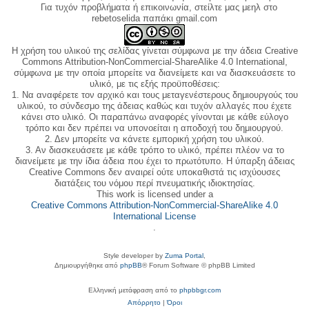
Για τυχόν προβλήματα ή επικοινωνία, στείλτε μας μεηλ στο
rebetoselida παπάκι gmail.com
Η χρήση του υλικού της σελίδας γίνεται σύμφωνα με την άδεια Creative
Commons Attribution-NonCommercial-ShareAlike 4.0 International,
σύμφωνα με την οποία μπορείτε να διανείμετε και να διασκευάσετε το
υλικό, με τις εξής προϋποθέσεις:
1. Να αναφέρετε τον αρχικό και τους μεταγενέστερους δημιουργούς του
υλικού, το σύνδεσμο της άδειας καθώς και τυχόν αλλαγές που έχετε
κάνει στο υλικό. Οι παραπάνω αναφορές γίνονται με κάθε εύλογο
τρόπο και δεν πρέπει να υπονοείται η αποδοχή του δημιουργού.
2. Δεν μπορείτε να κάνετε εμπορική χρήση του υλικού.
3. Αν διασκευάσετε με κάθε τρόπο το υλικό, πρέπει πλέον να το
διανείμετε με την ίδια άδεια που έχει το πρωτότυπο. Η ύπαρξη άδειας
Creative Commons δεν αναιρεί ούτε υποκαθιστά τις ισχύουσες
διατάξεις του νόμου περί πνευματικής ιδιοκτησίας.
This work is licensed under a
Creative Commons Attribution-NonCommercial-ShareAlike 4.0
International License
.
Style developer by
Zuma Portal
,
Δημιουργήθηκε από
phpBB
® Forum Software © phpBB Limited
Ελληνική μετάφραση από το
phpbbgr.com
Απόρρητο
|
Όροι