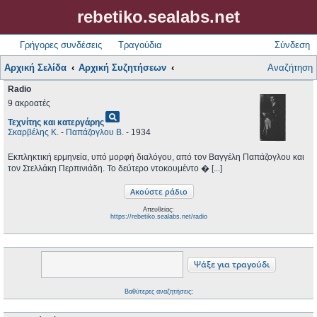
rebetiko.sealabs.net
Γρήγορες συνδέσεις
Τραγούδια
Σύνδεση
Αρχική Σελίδα
Αρχική Συζητήσεων
Αναζήτηση
Radio
9 ακροατές
pageview
Τεχνίτης και κατεργάρης
Σκαρβέλης Κ.
-
Παπάζογλου Β.
- 1934
Εκπληκτική ερμηνεία, υπό μορφή διαλόγου, από τον Βαγγέλη Παπάζογλου και
τον Στελλάκη Περπινιάδη. Το δεύτερο ντοκουμέντο � [...]
Απευθείας:
https://rebetiko.sealabs.net/radio
Βαθύτερες αναζητήσεις;