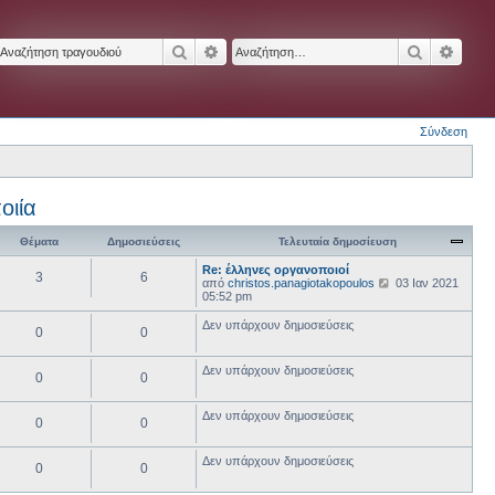
Αναζήτηση
Ειδική αναζήτηση
Αναζήτησ
Ειδικ
Σύνδεση
οιία
Θέματα
Δημοσιεύσεις
Τελευταία δημοσίευση
Re: έλληνες οργανοποιοί
3
6
Π
από
christos.panagiotakopoulos
03 Ιαν 2021
ρ
05:52 pm
ο
β
Δεν υπάρχουν δημοσιεύσεις
0
0
ο
λ
ή
Δεν υπάρχουν δημοσιεύσεις
τ
0
0
η
ς
τ
Δεν υπάρχουν δημοσιεύσεις
0
0
ε
λ
ε
Δεν υπάρχουν δημοσιεύσεις
0
0
υ
τ
α