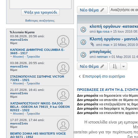
Νέο Θέμα
Βαθύτερες αναζητήσεις;
κλοπή οργάνων -κατασκε
από
liga rosa
»
15 Ιουν 2016 08
Τελευταία θέματα
03.08.2026, 20:56
από:
Κλοπή οργάνου - μαντολ
marco21nis
θέμα:
από
max
»
10 Μάιος 2016 
ΚΑΠΟΚΗΣ ΔΗΜΗΤΡΗΣ COLUMBIA E-
μπαγλαμάς
3665 - 1917
~
από
netman
»
01 Μαρ 2016 11:
Μουσική - Τραγούδια
03.08.2026, 20:55
από:
Νέο Θέμα
marco21nis
θέμα:
Επιστροφή στο ευρετήριο
ΣΤΑΣΙΝΟΠΟΥΛΟΣ ΣΩΤΗΡΗΣ VICTOR
73281 - 1921
~
Μουσική - Τραγούδια
ΠΡΟΣΒΆΣΕΙΣ ΣΕ ΑΥΤΉ ΤΗ Δ. ΣΥΖΉΤ
21.07.2026, 16:41
από:
marco21nis
Δεν μπορείτε
να δημοσιεύετε νέα θέματα
θέμα:
Δεν μπορείτε
να απαντάτε σε θέματα σε
ΧΑΤΖΗΑΠΟΣΤΟΛΟΥ ΝΙΚΟΣ- DAJOS
Δεν μπορείτε
να επεξεργάζεστε τις δημο
BELA - ODEON AA 79815_9 kai ODEON
Δεν μπορείτε
να διαγράφετε τις δημοσιε
82022 - 1922
Δεν μπορείτε
να επισυνάπτετε αρχεία σ
~
Μουσική - Τραγούδια
17.07.2026, 17:44
από:
Η ιστοσελίδα είναι μη εμπορι
marco21nis
Μπ
θέμα:
Η δημιουργία λογαριασμού απαιτείται μόνο για την περίπτωση π
ΒΕΜΠΟ ΣΟΦΙΑ HIS MASTER'S VOICE
Για τυχ
AO 5071 - 1952