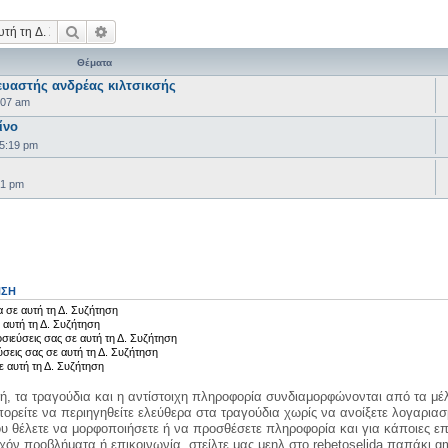
Αναζήτηση
Ειδική αναζήτηση
Θέματα
υαστής ανδρέας κιλτσικσής
:07 am
ίνο
05:19 pm
41 pm
ΗΣΗ
 σε αυτή τη Δ. Συζήτηση
 αυτή τη Δ. Συζήτηση
σιεύσεις σας σε αυτή τη Δ. Συζήτηση
ύσεις σας σε αυτή τη Δ. Συζήτηση
ε αυτή τη Δ. Συζήτηση
κή, τα τραγούδια και η αντίστοιχη πληροφορία συνδιαμορφώνονται από τα μέλ
ορείτε να περιηγηθείτε ελεύθερα στα τραγούδια χωρίς να ανοίξετε λογαριασ
ου θέλετε να μορφοποιήσετε ή να προσθέσετε πληροφορία και για κάποιες επ
όν προβλήματα ή επικοινωνία, στείλτε μας μεηλ στο rebetoselida παπάκι g