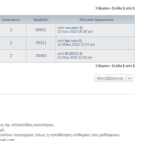
ί
α
3 θέματα • Σελίδα
1
από
1
ς
δ
η
Απαντήσεις
Προβολές
Τελευταία δημοσίευση
μ
ο
από
socrates
2
68651
σ
15 Ιουν 2016 08:38 pm
ί
ε
από
liga rosa
υ
2
38311
12 Μάιος 2016 12:57 am
σ
η
ς
από
BLEKOS
2
36483
02 Μαρ 2016 11:00 pm
3 θέματα • Σελίδα
1
από
1
Μετάβαση σε
η της ιστοσελίδας-κοινότητας.
μό.
ιπλέον λειτουργίες όπως η τοποθέτηση επιθυμίας στο ραδιόφωνο.
mail.com