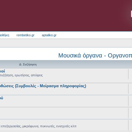
ιοθήκη
rembetiko.gr
aptaliko.gr
Μουσικά όργανα - Οργανοπ
Δ. Συζήτηση
ιοί
συζήτηση, ερωτήσεις, απόψεις
ρθώσεις (Συμβουλές - Μοίρασμα πληροφορίας)
ού
 επεξεργασίας, μικρόφωνα, πυκνωτές, ενισχυτές κλπ