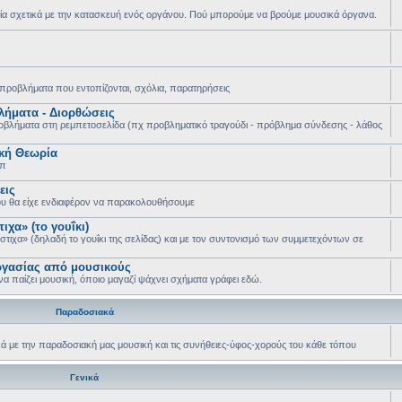
α σχετικά με την κατασκευή ενός οργάνου. Πού μπορούμε να βρούμε μουσικά όργανα.
 προβλήματα που εντοπίζονται, σχόλια, παρατηρήσεις
λήματα - Διορθώσεις
οβλήματα στη ρεμπετοσελίδα (πχ προβληματικό τραγούδι - πρόβλημα σύνδεσης - λάθος
κή Θεωρία
λπ
εις
ου θα είχε ενδιαφέρον να παρακολουθήσουμε
ιχα» (το γουΐκι)
στιχα» (δηλαδή το γουΐκι της σελίδας) και με τον συντονισμό των συμμετεχόντων σε
γασίας από μουσικούς
να παίζει μουσική, όποιο μαγαζί ψάχνει σχήματα γράφει εδώ.
Παραδοσιακά
κά με την παραδοσιακή μας μουσική και τις συνήθειες-ύφος-χορούς του κάθε τόπου
Γενικά