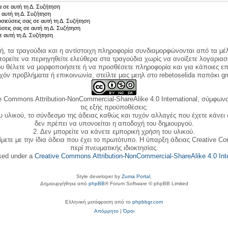
 σε αυτή τη Δ. Συζήτηση
 αυτή τη Δ. Συζήτηση
σιεύσεις σας σε αυτή τη Δ. Συζήτηση
ύσεις σας σε αυτή τη Δ. Συζήτηση
ε αυτή τη Δ. Συζήτηση
κή, τα τραγούδια και η αντίστοιχη πληροφορία συνδιαμορφώνονται από τα μέλ
ορείτε να περιηγηθείτε ελεύθερα στα τραγούδια χωρίς να ανοίξετε λογαριασ
ου θέλετε να μορφοποιήσετε ή να προσθέσετε πληροφορία και για κάποιες επ
όν προβλήματα ή επικοινωνία, στείλτε μας μεηλ στο rebetoselida παπάκι g
e Commons Attribution-NonCommercial-ShareAlike 4.0 International, σύμφωνα 
τις εξής προϋποθέσεις:
ου υλικού, το σύνδεσμο της άδειας καθώς και τυχόν αλλαγές που έχετε κάνει
δεν πρέπει να υπονοείται η αποδοχή του δημιουργού.
2. Δεν μπορείτε να κάνετε εμπορική χρήση του υλικού.
ίμετε με την ίδια άδεια που έχει το πρωτότυπο. Η ύπαρξη άδειας Creative C
περί πνευματικής ιδιοκτησίας.
nsed under a
Creative Commons Attribution-NonCommercial-ShareAlike 4.0 Inte
Style developer by
Zuma Portal
,
Δημιουργήθηκε από
phpBB
® Forum Software © phpBB Limited
Ελληνική μετάφραση από το
phpbbgr.com
Απόρρητο
|
Όροι