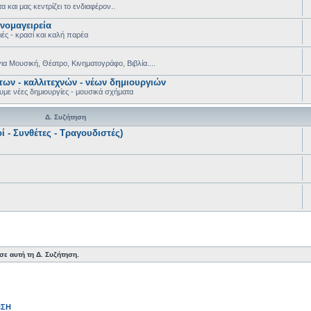
τα και μας κεντρίζει το ενδιαφέρον..
ινομαγειρεία
ιές - κρασί και καλή παρέα
για Μουσική, Θέατρο, Κινηματογράφο, Βιβλία....
ων - καλλιτεχνών - νέων δημιουργιών
υμε νέες δημιουργίες - μουσικά σχήματα
Δ. Συζήτηση
ί - Συνθέτες - Τραγουδιστές)
ε αυτή τη Δ. Συζήτηση.
ΗΣΗ