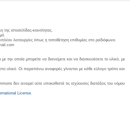
σ
η
ς
η της ιστοσελίδας-κοινότητας.
μό.
ιπλέον λειτουργίες όπως η τοποθέτηση επιθυμίας στο ραδιόφωνο.
mail.com
με την οποία μπορείτε να διανείμετε και να διασκευάσετε το υλικό, με
 στο υλικό. Οι παραπάνω αναφορές γίνονται με κάθε εύλογο τρόπο και
ommons δεν αναιρεί ούτε υποκαθιστά τις ισχύουσες διατάξεις του νόμου
rnational License
.