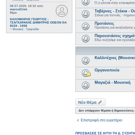
Ό,τι γίνεται στην επικαιρότη
08.07.2026, 16:32
από:
marco21nis
Ταβέρνες - Στέκια - Ο
θέμα:
Στέκια για πεννιές - πηρουν
ΚΑΛΟΜΟΙΡΗΣ ΓΕΩΡΓΙΟΣ -
ΤΣΑΓΚΑΡΑΚΗΣ ΔΗΜΗΤΡΗΣ ODEON GA
Προτάσεις
8029 - 1958
Προτάσεις και αναζητήσεις 
~
Μουσική - Τραγούδια
Παρουσιάσεις σχημάτ
Εδώ συζητάμε και σχολιάζο
Καλλιτέχνες (Μουσικο
Οργανοποιία
Μαγαζιά - Μουσική
Νέο Θέμα
Δεν υπάρχουν θέματα ή δημοσιεύσεις σ
Επιστροφή στο ευρετήριο
ΠΡΟΣΒΆΣΕΙΣ ΣΕ ΑΥΤΉ ΤΗ Δ. ΣΥΖΉΤ