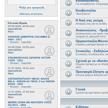
Κατασκευαστές
Για οποιαδήποτε πληροφορί
Κουβεντούλα
"Κονσούλτο"
Βαθύτερες αναζητήσεις;
Η δική σας γνώμη
Τελευταία θέματα
Απόψεις σας για τη σελίδα,
03.08.2026, 20:56
από:
marco21nis
Ανακοινώσεις - Προβ
θέμα:
Ανακοινώσεις και τυχόν πρ
στοιχεία σε τραγούδι κλπ).
ΚΑΠΟΚΗΣ ΔΗΜΗΤΡΗΣ COLUMBIA E-
3665 - 1917
Οργανοπαιξία-Μουσι
~
Μουσική - Τραγούδια
κλιμακες μακαμια δρομοι κ
03.08.2026, 20:55
από:
marco21nis
Συναυλίες - Εκδηλώσ
θέμα:
Συναυλίες ή εκδηλώσεις π
ΣΤΑΣΙΝΟΠΟΥΛΟΣ ΣΩΤΗΡΗΣ VICTOR
73281 - 1921
Σχετικά με τα «Κατάστ
~
Μουσική - Τραγούδια
Θέματα σχετικά με τα «Κατά
αυτό.
21.07.2026, 16:41
από:
marco21nis
Προσφορά-Ζήτηση ερ
θέμα:
Όποιος ψάχνει δουλειά για 
ΧΑΤΖΗΑΠΟΣΤΟΛΟΥ ΝΙΚΟΣ- DAJOS
BELA - ODEON AA 79815_9 kai ODEON
82022 - 1922
~
Μουσική - Τραγούδια
Γενικά
17.07.2026, 17:44
από:
Σχόλια και ερωτήσεις σχετι
marco21nis
θέμα:
ΒΕΜΠΟ ΣΟΦΙΑ HIS MASTER'S VOICE
AO 5071 - 1952
Ειδήσεις
~
Μουσική - Τραγούδια