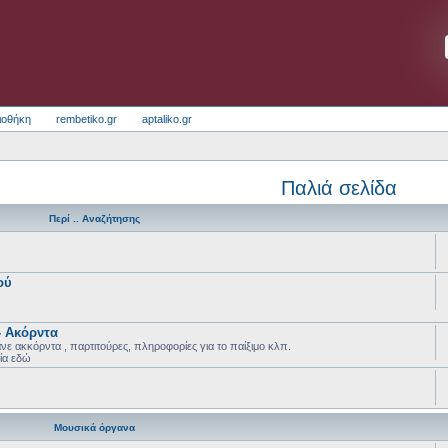
ιοθήκη
rembetiko.gr
aptaliko.gr
Παλιά σελίδα
Περί .. Αναζήτησης
ού
 - Ακόρντα
ε ακκόρντα , παρτιτούρες, πληροφορίες για το παίξιμο κλπ.
ία εδώ
Μουσικά όργανα