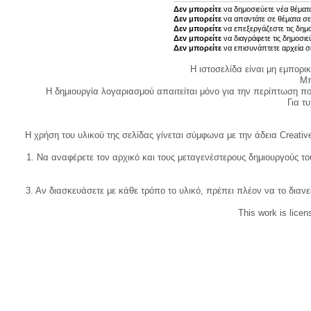
Δεν μπορείτε
να δημοσιεύετε νέα θέματα
Δεν μπορείτε
να απαντάτε σε θέματα σε
Δεν μπορείτε
να επεξεργάζεστε τις δημο
Δεν μπορείτε
να διαγράφετε τις δημοσιε
Δεν μπορείτε
να επισυνάπτετε αρχεία σ
Η ιστοσελίδα είναι μη εμπορι
Μπ
Η δημιουργία λογαριασμού απαιτείται μόνο για την περίπτωση π
Για τυχ
Η χρήση του υλικού της σελίδας γίνεται σύμφωνα με την άδεια Creativ
1. Να αναφέρετε τον αρχικό και τους μεταγενέστερους δημιουργούς τ
3. Αν διασκευάσετε με κάθε τρόπο το υλικό, πρέπει πλέον να το διανε
This work is lice