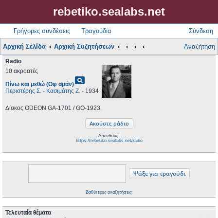
rebetiko.sealabs.net
Γρήγορες συνδέσεις
Τραγούδια
Σύνδεση
Αρχική Σελίδα
Αρχική Συζητήσεων
Αναζήτηση
Radio
10 ακροατές
pageview
Πίνω και μεθώ (Οφ αμάν)
Περιστέρης Σ.
-
Κασιμάτης Ζ.
- 1934
Δίσκος ODEON GA-1701 / GO-1923.
Απευθείας:
https://rebetiko.sealabs.net/radio
Βαθύτερες αναζητήσεις;
Τελευταία θέματα