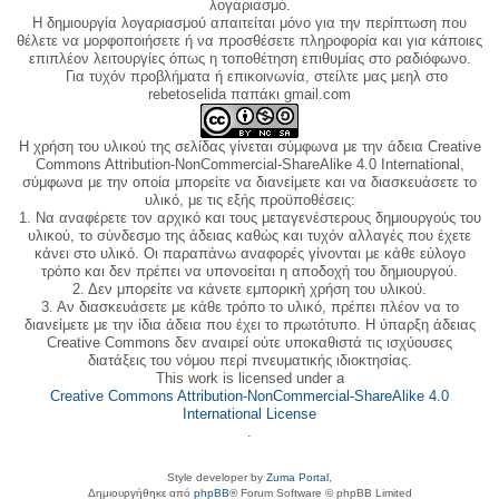
λογαριασμό.
Η δημιουργία λογαριασμού απαιτείται μόνο για την περίπτωση που
θέλετε να μορφοποιήσετε ή να προσθέσετε πληροφορία και για κάποιες
επιπλέον λειτουργίες όπως η τοποθέτηση επιθυμίας στο ραδιόφωνο.
Για τυχόν προβλήματα ή επικοινωνία, στείλτε μας μεηλ στο
rebetoselida παπάκι gmail.com
Η χρήση του υλικού της σελίδας γίνεται σύμφωνα με την άδεια Creative
Commons Attribution-NonCommercial-ShareAlike 4.0 International,
σύμφωνα με την οποία μπορείτε να διανείμετε και να διασκευάσετε το
υλικό, με τις εξής προϋποθέσεις:
1. Να αναφέρετε τον αρχικό και τους μεταγενέστερους δημιουργούς του
υλικού, το σύνδεσμο της άδειας καθώς και τυχόν αλλαγές που έχετε
κάνει στο υλικό. Οι παραπάνω αναφορές γίνονται με κάθε εύλογο
τρόπο και δεν πρέπει να υπονοείται η αποδοχή του δημιουργού.
2. Δεν μπορείτε να κάνετε εμπορική χρήση του υλικού.
3. Αν διασκευάσετε με κάθε τρόπο το υλικό, πρέπει πλέον να το
διανείμετε με την ίδια άδεια που έχει το πρωτότυπο. Η ύπαρξη άδειας
Creative Commons δεν αναιρεί ούτε υποκαθιστά τις ισχύουσες
διατάξεις του νόμου περί πνευματικής ιδιοκτησίας.
This work is licensed under a
Creative Commons Attribution-NonCommercial-ShareAlike 4.0
International License
.
Style developer by
Zuma Portal
,
Δημιουργήθηκε από
phpBB
® Forum Software © phpBB Limited