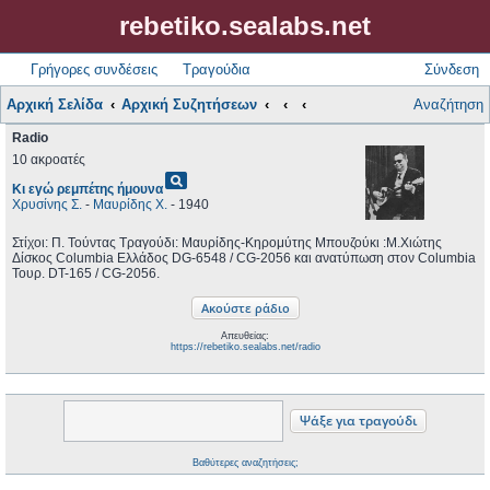
rebetiko.sealabs.net
Γρήγορες συνδέσεις
Τραγούδια
Σύνδεση
Αρχική Σελίδα
Αρχική Συζητήσεων
Αναζήτηση
Radio
10 ακροατές
pageview
Κι εγώ ρεμπέτης ήμουνα
Χρυσίνης Σ.
-
Μαυρίδης Χ.
- 1940
Στίχοι: Π. Τούντας Τραγούδι: Μαυρίδης-Κηρομύτης Μπουζούκι :Μ.Χιώτης
Δίσκος Columbia Ελλάδος DG-6548 / CG-2056 και ανατύπωση στον Columbia
Τουρ. DT-165 / CG-2056.
Απευθείας:
https://rebetiko.sealabs.net/radio
Βαθύτερες αναζητήσεις;