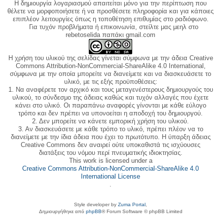
Η δημιουργία λογαριασμού απαιτείται μόνο για την περίπτωση που
θέλετε να μορφοποιήσετε ή να προσθέσετε πληροφορία και για κάποιες
επιπλέον λειτουργίες όπως η τοποθέτηση επιθυμίας στο ραδιόφωνο.
Για τυχόν προβλήματα ή επικοινωνία, στείλτε μας μεηλ στο
rebetoselida παπάκι gmail.com
Η χρήση του υλικού της σελίδας γίνεται σύμφωνα με την άδεια Creative
Commons Attribution-NonCommercial-ShareAlike 4.0 International,
σύμφωνα με την οποία μπορείτε να διανείμετε και να διασκευάσετε το
υλικό, με τις εξής προϋποθέσεις:
1. Να αναφέρετε τον αρχικό και τους μεταγενέστερους δημιουργούς του
υλικού, το σύνδεσμο της άδειας καθώς και τυχόν αλλαγές που έχετε
κάνει στο υλικό. Οι παραπάνω αναφορές γίνονται με κάθε εύλογο
τρόπο και δεν πρέπει να υπονοείται η αποδοχή του δημιουργού.
2. Δεν μπορείτε να κάνετε εμπορική χρήση του υλικού.
3. Αν διασκευάσετε με κάθε τρόπο το υλικό, πρέπει πλέον να το
διανείμετε με την ίδια άδεια που έχει το πρωτότυπο. Η ύπαρξη άδειας
Creative Commons δεν αναιρεί ούτε υποκαθιστά τις ισχύουσες
διατάξεις του νόμου περί πνευματικής ιδιοκτησίας.
This work is licensed under a
Creative Commons Attribution-NonCommercial-ShareAlike 4.0
International License
.
Style developer by
Zuma Portal
,
Δημιουργήθηκε από
phpBB
® Forum Software © phpBB Limited