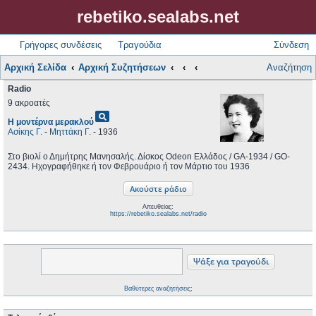
rebetiko.sealabs.net
Γρήγορες συνδέσεις
Τραγούδια
Σύνδεση
Αρχική Σελίδα
Αρχική Συζητήσεων
Αναζήτηση
Radio
9 ακροατές
pageview
Η μοντέρνα μερακλού
Ασίκης Γ.
-
Μηττάκη Γ.
- 1936
Στο βιολί ο Δημήτρης Μανησαλής. Δίσκος Odeon Ελλάδος / GA-1934 / GO-
2434. Ηχογραφήθηκε ή τον Φεβρουάριο ή τον Μάρτιο του 1936
Απευθείας:
https://rebetiko.sealabs.net/radio
Βαθύτερες αναζητήσεις;