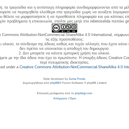
κή, τα τραγούδια και η αντίστοιχη πληροφορία συνδιαμορφώνονται από τα μέλ
ορείτε να περιηγηθείτε ελεύθερα στα τραγούδια χωρίς να ανοίξετε λογαριασ
ου θέλετε να μορφοποιήσετε ή να προσθέσετε πληροφορία και για κάποιες επ
όν προβλήματα ή επικοινωνία, στείλτε μας μεηλ στο rebetoselida παπάκι g
e Commons Attribution-NonCommercial-ShareAlike 4.0 International, σύμφωνα 
τις εξής προϋποθέσεις:
ου υλικού, το σύνδεσμο της άδειας καθώς και τυχόν αλλαγές που έχετε κάνει
δεν πρέπει να υπονοείται η αποδοχή του δημιουργού.
2. Δεν μπορείτε να κάνετε εμπορική χρήση του υλικού.
ίμετε με την ίδια άδεια που έχει το πρωτότυπο. Η ύπαρξη άδειας Creative C
περί πνευματικής ιδιοκτησίας.
nsed under a
Creative Commons Attribution-NonCommercial-ShareAlike 4.0 Inte
Style developer by
Zuma Portal
,
Δημιουργήθηκε από
phpBB
® Forum Software © phpBB Limited
Ελληνική μετάφραση από το
phpbbgr.com
Απόρρητο
|
Όροι