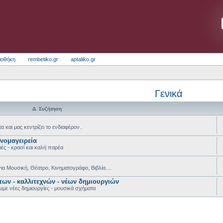
ιοθήκη
rembetiko.gr
aptaliko.gr
Γενικά
Δ. Συζήτηση
τα και μας κεντρίζει το ενδιαφέρον..
ινομαγειρεία
ιές - κρασί και καλή παρέα
για Μουσική, Θέατρο, Κινηματογράφο, Βιβλία....
ων - καλλιτεχνών - νέων δημιουργιών
υμε νέες δημιουργίες - μουσικά σχήματα