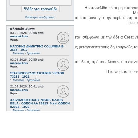
Η ιστοσελίδα είναι μη εμπορι
Μπ
Η δημιουργία λογαριασμού απαιτείται μόνο για την περίπτωση π
Βαθύτερες αναζητήσεις;
Για τυχ
Τελευταία θέματα
03.08.2026, 20:56
από:
marco21nis
Η χρήση του υλικού της σελίδας γίνεται σύμφωνα με την άδεια Creativ
θέμα:
ΚΑΠΟΚΗΣ ΔΗΜΗΤΡΗΣ COLUMBIA E-
1. Να αναφέρετε τον αρχικό και τους μεταγενέστερους δημιουργούς τ
3665 - 1917
~
Μουσική - Τραγούδια
03.08.2026, 20:55
από:
3. Αν διασκευάσετε με κάθε τρόπο το υλικό, πρέπει πλέον να το διανε
marco21nis
θέμα:
This work is lice
ΣΤΑΣΙΝΟΠΟΥΛΟΣ ΣΩΤΗΡΗΣ VICTOR
73281 - 1921
~
Μουσική - Τραγούδια
21.07.2026, 16:41
από:
marco21nis
θέμα:
ΧΑΤΖΗΑΠΟΣΤΟΛΟΥ ΝΙΚΟΣ- DAJOS
BELA - ODEON AA 79815_9 kai ODEON
82022 - 1922
~
Μουσική - Τραγούδια
17.07.2026, 17:44
από:
marco21nis
θέμα:
ΒΕΜΠΟ ΣΟΦΙΑ HIS MASTER'S VOICE
AO 5071 - 1952
~
Μουσική - Τραγούδια