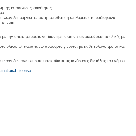
τ
υ
ε
ί
η
τ
λ
α
η της ιστοσελίδας-κοινότητας.
ς
α
ε
ς
τ
μό.
ί
υ
δ
ε
α
ιπλέον λειτουργίες όπως η τοποθέτηση επιθυμίας στο ραδιόφωνο.
τ
η
λ
ς
α
μ
mail.com
ε
δ
ί
ο
υ
η
α
σ
τ
μ
ς
ί
α
ο
δ
με την οποία μπορείτε να διανείμετε και να διασκευάσετε το υλικό, με
ε
ί
σ
η
υ
α
ί
μ
σ
ς
ε
 στο υλικό. Οι παραπάνω αναφορές γίνονται με κάθε εύλογο τρόπο και
ο
η
δ
υ
σ
ς
η
σ
ί
μ
η
ε
ο
ς
ommons δεν αναιρεί ούτε υποκαθιστά τις ισχύουσες διατάξεις του νόμου
υ
σ
σ
ί
η
ε
rnational License
.
ς
υ
σ
η
ς