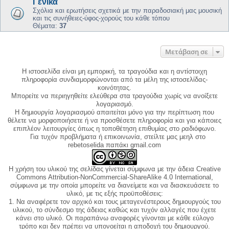
Γενικά
Σχόλια και ερωτήσεις σχετικά με την παραδοσιακή μας μουσική
και τις συνήθειες-ύφος-χορούς του κάθε τόπου
Θέματα:
37
Μετάβαση σε
Η ιστοσελίδα είναι μη εμπορική, τα τραγούδια και η αντίστοιχη
πληροφορία συνδιαμορφώνονται από τα μέλη της ιστοσελίδας-
κοινότητας.
Μπορείτε να περιηγηθείτε ελεύθερα στα τραγούδια χωρίς να ανοίξετε
λογαριασμό.
Η δημιουργία λογαριασμού απαιτείται μόνο για την περίπτωση που
θέλετε να μορφοποιήσετε ή να προσθέσετε πληροφορία και για κάποιες
επιπλέον λειτουργίες όπως η τοποθέτηση επιθυμίας στο ραδιόφωνο.
Για τυχόν προβλήματα ή επικοινωνία, στείλτε μας μεηλ στο
rebetoselida παπάκι gmail.com
Η χρήση του υλικού της σελίδας γίνεται σύμφωνα με την άδεια Creative
Commons Attribution-NonCommercial-ShareAlike 4.0 International,
σύμφωνα με την οποία μπορείτε να διανείμετε και να διασκευάσετε το
υλικό, με τις εξής προϋποθέσεις:
1. Να αναφέρετε τον αρχικό και τους μεταγενέστερους δημιουργούς του
υλικού, το σύνδεσμο της άδειας καθώς και τυχόν αλλαγές που έχετε
κάνει στο υλικό. Οι παραπάνω αναφορές γίνονται με κάθε εύλογο
τρόπο και δεν πρέπει να υπονοείται η αποδοχή του δημιουργού.