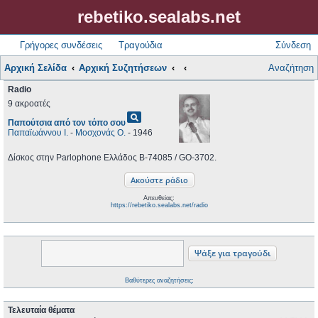
rebetiko.sealabs.net
Γρήγορες συνδέσεις
Τραγούδια
Σύνδεση
Αρχική Σελίδα
Αρχική Συζητήσεων
Αναζήτηση
Radio
9 ακροατές
pageview
Παπούτσια από τον τόπο σου
Παπαϊωάννου Ι.
-
Μοσχονάς Ο.
- 1946
Δίσκος στην Parlophone Ελλάδος B-74085 / GO-3702.
Απευθείας:
https://rebetiko.sealabs.net/radio
Βαθύτερες αναζητήσεις;
Τελευταία θέματα