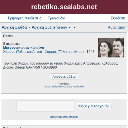
rebetiko.sealabs.net
Γρήγορες συνδέσεις
Τραγούδια
Σύνδεση
Αρχική Σελίδα
Αρχική Συζητήσεων
Αναζήτηση
Radio
8 ακροατές
Μια γυναίκα σαν και σένα
Χάρμας (Τόλης και Λίτσα)
-
Χάρμας (Τόλης και Λίτσα)
- 1948
Του Τόλη Χάρμα, τραγουδούν το ντούο Χάρμα και ο Απόστολος Καλδάρας.
Δίσκος Odeon GA-7450 / GO-3980
Απευθείας:
https://rebetiko.sealabs.net/radio
Βαθύτερες αναζητήσεις;