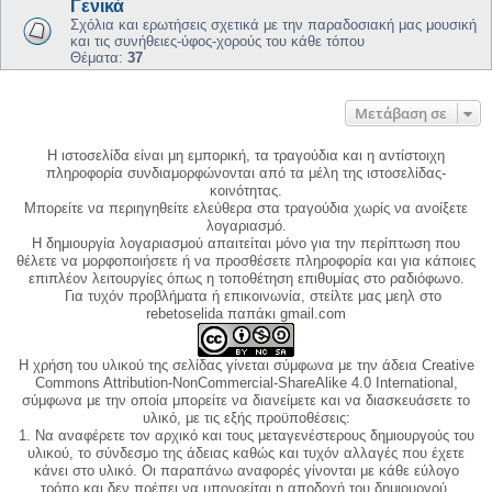
Γενικά
Σχόλια και ερωτήσεις σχετικά με την παραδοσιακή μας μουσική
και τις συνήθειες-ύφος-χορούς του κάθε τόπου
Θέματα:
37
Μετάβαση σε
Η ιστοσελίδα είναι μη εμπορική, τα τραγούδια και η αντίστοιχη
πληροφορία συνδιαμορφώνονται από τα μέλη της ιστοσελίδας-
κοινότητας.
Μπορείτε να περιηγηθείτε ελεύθερα στα τραγούδια χωρίς να ανοίξετε
λογαριασμό.
Η δημιουργία λογαριασμού απαιτείται μόνο για την περίπτωση που
θέλετε να μορφοποιήσετε ή να προσθέσετε πληροφορία και για κάποιες
επιπλέον λειτουργίες όπως η τοποθέτηση επιθυμίας στο ραδιόφωνο.
Για τυχόν προβλήματα ή επικοινωνία, στείλτε μας μεηλ στο
rebetoselida παπάκι gmail.com
Η χρήση του υλικού της σελίδας γίνεται σύμφωνα με την άδεια Creative
Commons Attribution-NonCommercial-ShareAlike 4.0 International,
σύμφωνα με την οποία μπορείτε να διανείμετε και να διασκευάσετε το
υλικό, με τις εξής προϋποθέσεις:
1. Να αναφέρετε τον αρχικό και τους μεταγενέστερους δημιουργούς του
υλικού, το σύνδεσμο της άδειας καθώς και τυχόν αλλαγές που έχετε
κάνει στο υλικό. Οι παραπάνω αναφορές γίνονται με κάθε εύλογο
τρόπο και δεν πρέπει να υπονοείται η αποδοχή του δημιουργού.