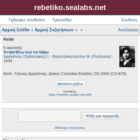
rebetiko.sealabs.net
Γρήγορες συνδέσεις
Τραγούδια
Σύνδεση
Αρχική Σελίδα
Αρχική Συζητήσεων
Αναζήτηση
Radio
9 ακροατές
Άντρα θέλω εγώ να πάρω
Δραγάτσης (Ογδοντάκης) Ι.
-
Φραντζεσκοπούλου Μ. (Πολίτισσα)
-
1934
Βιολί : Γιάννης Δραγάτσης. Δίσκος Columbia Ελλάδος DG 2060 (CG-876).
Απευθείας:
https://rebetiko.sealabs.net/radio
Βαθύτερες αναζητήσεις;