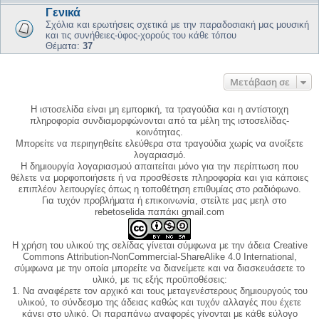
Γενικά
Σχόλια και ερωτήσεις σχετικά με την παραδοσιακή μας μουσική
και τις συνήθειες-ύφος-χορούς του κάθε τόπου
Θέματα:
37
Μετάβαση σε
Η ιστοσελίδα είναι μη εμπορική, τα τραγούδια και η αντίστοιχη
πληροφορία συνδιαμορφώνονται από τα μέλη της ιστοσελίδας-
κοινότητας.
Μπορείτε να περιηγηθείτε ελεύθερα στα τραγούδια χωρίς να ανοίξετε
λογαριασμό.
Η δημιουργία λογαριασμού απαιτείται μόνο για την περίπτωση που
θέλετε να μορφοποιήσετε ή να προσθέσετε πληροφορία και για κάποιες
επιπλέον λειτουργίες όπως η τοποθέτηση επιθυμίας στο ραδιόφωνο.
Για τυχόν προβλήματα ή επικοινωνία, στείλτε μας μεηλ στο
rebetoselida παπάκι gmail.com
Η χρήση του υλικού της σελίδας γίνεται σύμφωνα με την άδεια Creative
Commons Attribution-NonCommercial-ShareAlike 4.0 International,
σύμφωνα με την οποία μπορείτε να διανείμετε και να διασκευάσετε το
υλικό, με τις εξής προϋποθέσεις:
1. Να αναφέρετε τον αρχικό και τους μεταγενέστερους δημιουργούς του
υλικού, το σύνδεσμο της άδειας καθώς και τυχόν αλλαγές που έχετε
κάνει στο υλικό. Οι παραπάνω αναφορές γίνονται με κάθε εύλογο