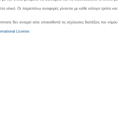
α
ς
 στο υλικό. Οι παραπάνω αναφορές γίνονται με κάθε εύλογο τρόπο και
δ
η
μ
ο
ommons δεν αναιρεί ούτε υποκαθιστά τις ισχύουσες διατάξεις του νόμου
σ
ί
ε
rnational License
.
υ
σ
η
ς