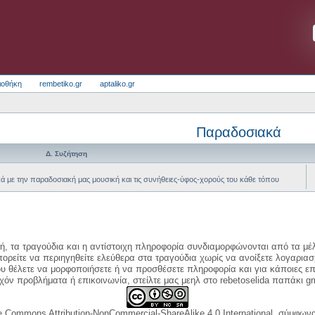
ιοθήκη
rembetiko.gr
aptaliko.gr
Παραδοσιακά
Δ. Συζήτηση
κά με την παραδοσιακή μας μουσική και τις συνήθειες-ύφος-χορούς του κάθε τόπου
κή, τα τραγούδια και η αντίστοιχη πληροφορία συνδιαμορφώνονται από τα μέλ
ορείτε να περιηγηθείτε ελεύθερα στα τραγούδια χωρίς να ανοίξετε λογαριασ
ου θέλετε να μορφοποιήσετε ή να προσθέσετε πληροφορία και για κάποιες επ
όν προβλήματα ή επικοινωνία, στείλτε μας μεηλ στο rebetoselida παπάκι g
e Commons Attribution-NonCommercial-ShareAlike 4.0 International, σύμφωνα 