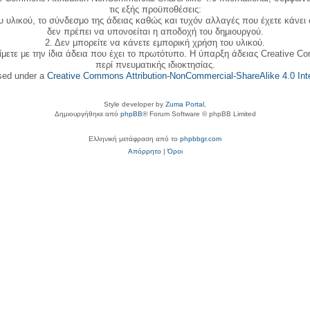
τις εξής προϋποθέσεις:
ου υλικού, το σύνδεσμο της άδειας καθώς και τυχόν αλλαγές που έχετε κάνει
δεν πρέπει να υπονοείται η αποδοχή του δημιουργού.
2. Δεν μπορείτε να κάνετε εμπορική χρήση του υλικού.
ίμετε με την ίδια άδεια που έχει το πρωτότυπο. Η ύπαρξη άδειας Creative C
περί πνευματικής ιδιοκτησίας.
nsed under a
Creative Commons Attribution-NonCommercial-ShareAlike 4.0 Inte
Style developer by
Zuma Portal
,
Δημιουργήθηκε από
phpBB
® Forum Software © phpBB Limited
Ελληνική μετάφραση από το
phpbbgr.com
Απόρρητο
|
Όροι