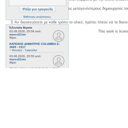
1. Να αναφέρετε τον αρχικό και τους μεταγενέστερους δημιουργούς τ
Βαθύτερες αναζητήσεις;
3. Αν διασκευάσετε με κάθε τρόπο το υλικό, πρέπει πλέον να το διανε
Τελευταία θέματα
This work is lice
03.08.2026, 20:56
από:
marco21nis
θέμα:
ΚΑΠΟΚΗΣ ΔΗΜΗΤΡΗΣ COLUMBIA E-
3665 - 1917
~
Μουσική - Τραγούδια
03.08.2026, 20:55
από:
marco21nis
θέμα:
ΣΤΑΣΙΝΟΠΟΥΛΟΣ ΣΩΤΗΡΗΣ VICTOR
73281 - 1921
~
Μουσική - Τραγούδια
21.07.2026, 16:41
από:
marco21nis
θέμα:
ΧΑΤΖΗΑΠΟΣΤΟΛΟΥ ΝΙΚΟΣ- DAJOS
BELA - ODEON AA 79815_9 kai ODEON
82022 - 1922
~
Μουσική - Τραγούδια
17.07.2026, 17:44
από:
marco21nis
θέμα:
ΒΕΜΠΟ ΣΟΦΙΑ HIS MASTER'S VOICE
AO 5071 - 1952
~