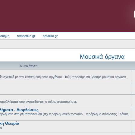
ιοθήκη
rembetiko.gr
aptaliko.gr
Μουσικά όργανα
Δ. Συζήτηση
α σχετικά με την κατασκευή ενός οργάνου. Πού μπορούμε να βρούμε μουσικά όργανα.
 προβλήματα που εντοπίζονται, σχόλια, παρατηρήσεις
λήματα - Διορθώσεις
οβλήματα στη ρεμπετοσελίδα (πχ προβληματικό τραγούδι - πρόβλημα σύνδεσης - λάθος
κή Θεωρία
λπ