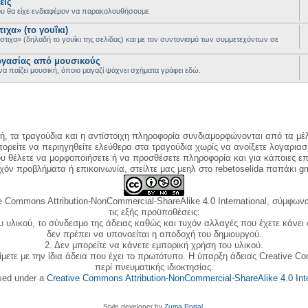
εις
ου θα είχε ενδιαφέρον να παρακολουθήσουμε
ιχα» (το γουΐκι)
στιχα» (δηλαδή το γουΐκι της σελίδας) και με τον συντονισμό των συμμετεχόντων σε
γασίας από μουσικούς
να παίζει μουσική, όποιο μαγαζί ψάχνει σχήματα γράφει εδώ.
κή, τα τραγούδια και η αντίστοιχη πληροφορία συνδιαμορφώνονται από τα μέλ
ορείτε να περιηγηθείτε ελεύθερα στα τραγούδια χωρίς να ανοίξετε λογαριασ
ου θέλετε να μορφοποιήσετε ή να προσθέσετε πληροφορία και για κάποιες επ
όν προβλήματα ή επικοινωνία, στείλτε μας μεηλ στο rebetoselida παπάκι g
e Commons Attribution-NonCommercial-ShareAlike 4.0 International, σύμφωνα 
τις εξής προϋποθέσεις:
ου υλικού, το σύνδεσμο της άδειας καθώς και τυχόν αλλαγές που έχετε κάνει
δεν πρέπει να υπονοείται η αποδοχή του δημιουργού.
2. Δεν μπορείτε να κάνετε εμπορική χρήση του υλικού.
ίμετε με την ίδια άδεια που έχει το πρωτότυπο. Η ύπαρξη άδειας Creative C
περί πνευματικής ιδιοκτησίας.
nsed under a
Creative Commons Attribution-NonCommercial-ShareAlike 4.0 Inte
Style developer by
Zuma Portal
,