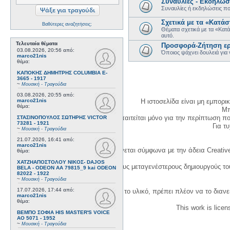
Συναυλίες - Εκδηλώσ
Συναυλίες ή εκδηλώσεις π
Σχετικά με τα «Κατάστ
Βαθύτερες αναζητήσεις;
Θέματα σχετικά με τα «Κατά
αυτό.
Τελευταία θέματα
Προσφορά-Ζήτηση ερ
03.08.2026, 20:56
από:
Όποιος ψάχνει δουλειά για 
marco21nis
θέμα:
ΚΑΠΟΚΗΣ ΔΗΜΗΤΡΗΣ COLUMBIA E-
3665 - 1917
~
Μουσική - Τραγούδια
03.08.2026, 20:55
από:
marco21nis
Η ιστοσελίδα είναι μη εμπορι
θέμα:
Μπ
Η δημιουργία λογαριασμού απαιτείται μόνο για την περίπτωση π
ΣΤΑΣΙΝΟΠΟΥΛΟΣ ΣΩΤΗΡΗΣ VICTOR
73281 - 1921
Για τυχ
~
Μουσική - Τραγούδια
21.07.2026, 16:41
από:
marco21nis
Η χρήση του υλικού της σελίδας γίνεται σύμφωνα με την άδεια Creativ
θέμα:
ΧΑΤΖΗΑΠΟΣΤΟΛΟΥ ΝΙΚΟΣ- DAJOS
1. Να αναφέρετε τον αρχικό και τους μεταγενέστερους δημιουργούς τ
BELA - ODEON AA 79815_9 kai ODEON
82022 - 1922
~
Μουσική - Τραγούδια
17.07.2026, 17:44
από:
3. Αν διασκευάσετε με κάθε τρόπο το υλικό, πρέπει πλέον να το διανε
marco21nis
θέμα:
This work is lice
ΒΕΜΠΟ ΣΟΦΙΑ HIS MASTER'S VOICE
AO 5071 - 1952
~
Μουσική - Τραγούδια