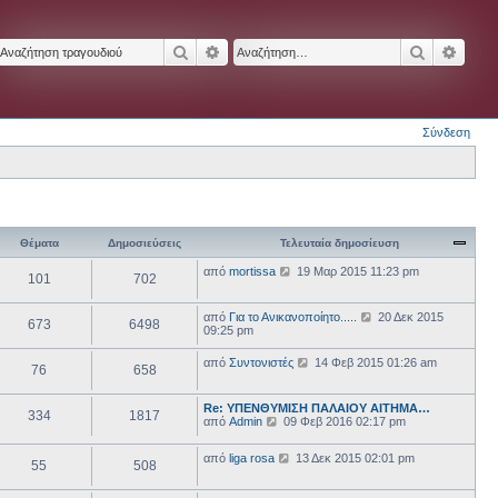
Αναζήτηση
Ειδική αναζήτηση
Αναζήτησ
Ειδικ
Σύνδεση
Θέματα
Δημοσιεύσεις
Τελευταία δημοσίευση
Π
από
mortissa
19 Μαρ 2015 11:23 pm
101
702
ρ
ο
β
Π
από
Για το Ανικανοποίητο.....
20 Δεκ 2015
673
6498
ο
ρ
09:25 pm
λ
ο
ή
β
Π
από
Συντονιστές
14 Φεβ 2015 01:26 am
τ
76
658
ο
ρ
η
λ
ο
ς
ή
β
τ
Re: ΥΠΕΝΘΥΜΙΣΗ ΠΑΛΑΙΟΥ ΑΙΤΗΜΑ…
τ
334
1817
ο
ε
Π
από
Admin
09 Φεβ 2016 02:17 pm
η
λ
λ
ρ
ς
ή
ε
ο
τ
τ
Π
υ
από
liga rosa
13 Δεκ 2015 02:01 pm
β
ε
55
508
η
ρ
τ
ο
λ
ς
ο
α
λ
ε
τ
β
ί