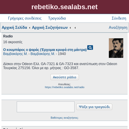
rebetiko.sealabs.net
Γρήγορες συνδέσεις
Τραγούδια
Σύνδεση
Αρχική Σελίδα
Αρχική Συζητήσεων
Αναζήτηση
Radio
16 ακροατές
pageview
Ο κουμπάρος ο ψαράς (Έρχομαι κρυφά στη μάντρα)
Βαμβακάρης Μ.
-
Βαμβακάρης Μ.
- 1940
Δίσκοι στην Odeon Ελλ. GA-7321 & GA-7323 και ανατύπωση στον Odeon
Τουρκίας 275156. Όλοι με αρ. μήτρας : GO-3587.
Απευθείας:
https://rebetiko.sealabs.net/radio
Βαθύτερες αναζητήσεις;