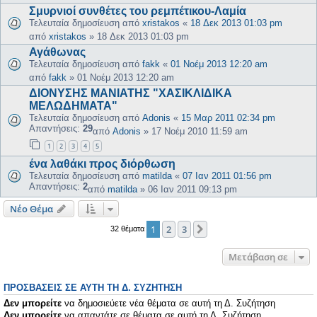
Σμυρνιοί συνθέτες του ρεμπέτικου-Λαμία
Τελευταία δημοσίευση από
xristakos
«
18 Δεκ 2013 01:03 pm
από
xristakos
»
18 Δεκ 2013 01:03 pm
Αγάθωνας
Τελευταία δημοσίευση από
fakk
«
01 Νοέμ 2013 12:20 am
από
fakk
»
01 Νοέμ 2013 12:20 am
ΔΙΟΝΥΣΗΣ ΜΑΝΙΑΤΗΣ "ΧΑΣΙΚΛΙΔΙΚΑ
ΜΕΛΩΔΗΜΑΤΑ"
Τελευταία δημοσίευση από
Adonis
«
15 Μαρ 2011 02:34 pm
Απαντήσεις:
29
από
Adonis
»
17 Νοέμ 2010 11:59 am
1
2
3
4
5
ένα λαθάκι προς διόρθωση
Τελευταία δημοσίευση από
matilda
«
07 Ιαν 2011 01:56 pm
Απαντήσεις:
2
από
matilda
»
06 Ιαν 2011 09:13 pm
Νέο Θέμα
1
2
3
Επόμενη
32 θέματα
Μετάβαση σε
ΠΡΟΣΒΆΣΕΙΣ ΣΕ ΑΥΤΉ ΤΗ Δ. ΣΥΖΉΤΗΣΗ
Δεν μπορείτε
να δημοσιεύετε νέα θέματα σε αυτή τη Δ. Συζήτηση
Δεν μπορείτε
να απαντάτε σε θέματα σε αυτή τη Δ. Συζήτηση