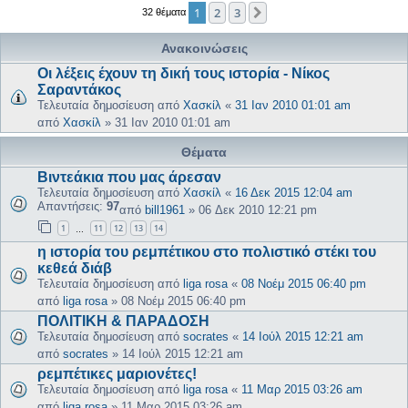
1
2
3
Επόμενη
32 θέματα
Ανακοινώσεις
Οι λέξεις έχουν τη δική τους ιστορία - Νίκος
Σαραντάκος
Τελευταία δημοσίευση από
Χασκίλ
«
31 Ιαν 2010 01:01 am
από
Χασκίλ
»
31 Ιαν 2010 01:01 am
Θέματα
Βιντεάκια που μας άρεσαν
Τελευταία δημοσίευση από
Χασκίλ
«
16 Δεκ 2015 12:04 am
Απαντήσεις:
97
από
bill1961
»
06 Δεκ 2010 12:21 pm
1
11
12
13
14
…
η ιστορία του ρεμπέτικου στο πολιστικό στέκι του
κεθεά διάβ
Τελευταία δημοσίευση από
liga rosa
«
08 Νοέμ 2015 06:40 pm
από
liga rosa
»
08 Νοέμ 2015 06:40 pm
ΠΟΛΙΤΙΚΗ & ΠΑΡΑΔΟΣΗ
Τελευταία δημοσίευση από
socrates
«
14 Ιούλ 2015 12:21 am
από
socrates
»
14 Ιούλ 2015 12:21 am
ρεμπέτικες μαριονέτες!
Τελευταία δημοσίευση από
liga rosa
«
11 Μαρ 2015 03:26 am
από
liga rosa
»
11 Μαρ 2015 03:26 am