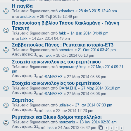
Η παγίδα
Τελευταία δημοσίευση από
xristakos
«
28 Φεβ 2015 12:49 pm
από
xristakos
»
28 Φεβ 2015 12:49 pm
Παρουσίαση βιβλίου Τάσου Κακλαμάνη - Γιάννη
Τσιαντή
Τελευταία δημοσίευση από
fakk
«
14 Δεκ 2014 04:49 pm
από
fakk
»
14 Δεκ 2014 04:49 pm
Σαββόπουλος Πάνος : Ρεμπέτικη ιστορία-ΕΤ3
Τελευταία δημοσίευση από
socrates
«
21 Οκτ 2014 03:49 pm
Απαντήσεις:
1
από
fakk
»
18 Οκτ 2014 06:13 pm
Στοιχεία κοινωνιολογίας του ρεμπέτικου
Τελευταία δημοσίευση από
αεροκωπηλάτης
«
27 Μαρ 2014 09:21
pm
Απαντήσεις:
1
από
ΘΑΝΑΣΗΣ
»
27 Μαρ 2014 05:58 pm
Στοιχεία κοινωνιολογίας του ρεμπέτικου
Τελευταία δημοσίευση από
ΘΑΝΑΣΗΣ
«
27 Μαρ 2014 06:10 pm
Απαντήσεις:
2
από
ΘΑΝΑΣΗΣ
»
27 Μαρ 2014 06:06 pm
Ζαμπέτας
Τελευταία δημοσίευση από
udialek
«
27 Ιαν 2014 07:33 pm
Απαντήσεις:
1
από
fakk
»
22 Ιαν 2014 12:23 pm
Ρεμπέτικα και Blues δρόμοι παράλληλοι
Τελευταία δημοσίευση από
ntouzenis
«
13 Ιαν 2014 02:30 am
Απαντήσεις:
23
από
fakk
»
24 Δεκ 2013 05:42 pm
1
2
3
4