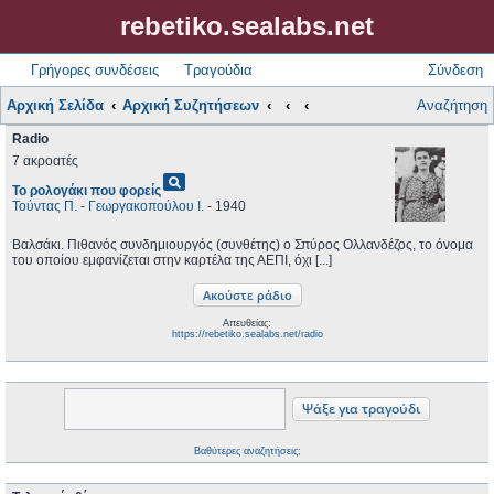
rebetiko.sealabs.net
Γρήγορες συνδέσεις
Τραγούδια
Σύνδεση
Αρχική Σελίδα
Αρχική Συζητήσεων
Αναζήτηση
Radio
7 ακροατές
pageview
Το ρολογάκι που φορείς
Τούντας Π.
-
Γεωργακοπούλου Ι.
- 1940
Βαλσάκι. Πιθανός συνδημιουργός (συνθέτης) ο Σπύρος Ολλανδέζος, το όνομα
του οποίου εμφανίζεται στην καρτέλα της ΑΕΠΙ, όχι [...]
Απευθείας:
https://rebetiko.sealabs.net/radio
Βαθύτερες αναζητήσεις;