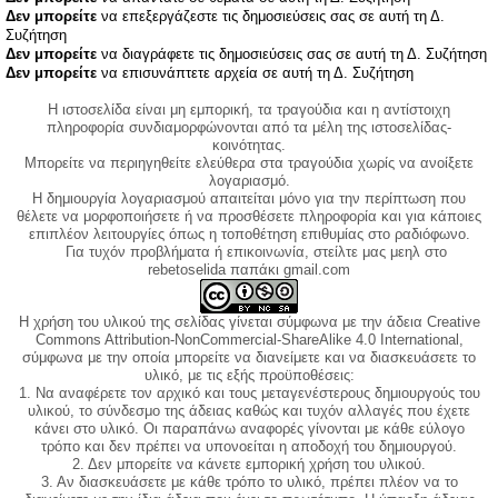
Δεν μπορείτε
να επεξεργάζεστε τις δημοσιεύσεις σας σε αυτή τη Δ.
Συζήτηση
Δεν μπορείτε
να διαγράφετε τις δημοσιεύσεις σας σε αυτή τη Δ. Συζήτηση
Δεν μπορείτε
να επισυνάπτετε αρχεία σε αυτή τη Δ. Συζήτηση
Η ιστοσελίδα είναι μη εμπορική, τα τραγούδια και η αντίστοιχη
πληροφορία συνδιαμορφώνονται από τα μέλη της ιστοσελίδας-
κοινότητας.
Μπορείτε να περιηγηθείτε ελεύθερα στα τραγούδια χωρίς να ανοίξετε
λογαριασμό.
Η δημιουργία λογαριασμού απαιτείται μόνο για την περίπτωση που
θέλετε να μορφοποιήσετε ή να προσθέσετε πληροφορία και για κάποιες
επιπλέον λειτουργίες όπως η τοποθέτηση επιθυμίας στο ραδιόφωνο.
Για τυχόν προβλήματα ή επικοινωνία, στείλτε μας μεηλ στο
rebetoselida παπάκι gmail.com
Η χρήση του υλικού της σελίδας γίνεται σύμφωνα με την άδεια Creative
Commons Attribution-NonCommercial-ShareAlike 4.0 International,
σύμφωνα με την οποία μπορείτε να διανείμετε και να διασκευάσετε το
υλικό, με τις εξής προϋποθέσεις:
1. Να αναφέρετε τον αρχικό και τους μεταγενέστερους δημιουργούς του
υλικού, το σύνδεσμο της άδειας καθώς και τυχόν αλλαγές που έχετε
κάνει στο υλικό. Οι παραπάνω αναφορές γίνονται με κάθε εύλογο
τρόπο και δεν πρέπει να υπονοείται η αποδοχή του δημιουργού.
2. Δεν μπορείτε να κάνετε εμπορική χρήση του υλικού.
3. Αν διασκευάσετε με κάθε τρόπο το υλικό, πρέπει πλέον να το