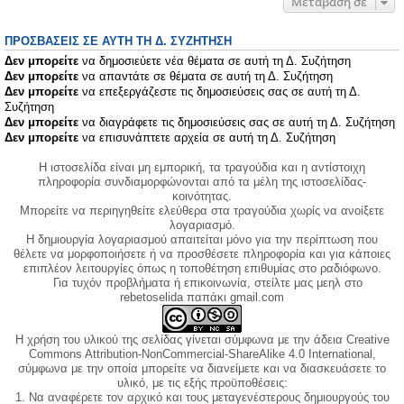
Μετάβαση σε
ΠΡΟΣΒΆΣΕΙΣ ΣΕ ΑΥΤΉ ΤΗ Δ. ΣΥΖΉΤΗΣΗ
Δεν μπορείτε
να δημοσιεύετε νέα θέματα σε αυτή τη Δ. Συζήτηση
Δεν μπορείτε
να απαντάτε σε θέματα σε αυτή τη Δ. Συζήτηση
Δεν μπορείτε
να επεξεργάζεστε τις δημοσιεύσεις σας σε αυτή τη Δ.
Συζήτηση
Δεν μπορείτε
να διαγράφετε τις δημοσιεύσεις σας σε αυτή τη Δ. Συζήτηση
Δεν μπορείτε
να επισυνάπτετε αρχεία σε αυτή τη Δ. Συζήτηση
Η ιστοσελίδα είναι μη εμπορική, τα τραγούδια και η αντίστοιχη
πληροφορία συνδιαμορφώνονται από τα μέλη της ιστοσελίδας-
κοινότητας.
Μπορείτε να περιηγηθείτε ελεύθερα στα τραγούδια χωρίς να ανοίξετε
λογαριασμό.
Η δημιουργία λογαριασμού απαιτείται μόνο για την περίπτωση που
θέλετε να μορφοποιήσετε ή να προσθέσετε πληροφορία και για κάποιες
επιπλέον λειτουργίες όπως η τοποθέτηση επιθυμίας στο ραδιόφωνο.
Για τυχόν προβλήματα ή επικοινωνία, στείλτε μας μεηλ στο
rebetoselida παπάκι gmail.com
Η χρήση του υλικού της σελίδας γίνεται σύμφωνα με την άδεια Creative
Commons Attribution-NonCommercial-ShareAlike 4.0 International,
σύμφωνα με την οποία μπορείτε να διανείμετε και να διασκευάσετε το
υλικό, με τις εξής προϋποθέσεις:
1. Να αναφέρετε τον αρχικό και τους μεταγενέστερους δημιουργούς του