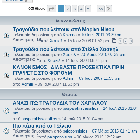
Σελίδα
1
από
58
1
2
3
4
5
58
Επόμενη
865 θέματα
…
Ανακοινώσεις
Τραγούδια που λείπουν από Μαρίκα Νίνου
Τελευταία δημοσίευση από
Kokona
«
10 Ιουν 2011 03:39 pm
Απαντήσεις:
19
από
Χασκίλ
»
15 Ιουν 2008 01:52 pm
1
2
3
Τραγούδια που λείπουν από Στέλλα Χασκήλ
Τελευταία δημοσίευση από
Χασκίλ
«
20 Μάιος 2010 07:39 pm
Απαντήσεις:
4
από
Χασκίλ
»
14 Ιουν 2008 08:41 pm
ΚΑΝΟΝΙΣΜΟΣ - ΔΙΑΒΑΣΤΕ ΠΡΟΣΕΚΤΙΚΑ ΠΡΙΝ
ΓΡΑΨΕΤΕ ΣΤΟ ΦΟΡΟΥΜ
Τελευταία δημοσίευση από
Admin
«
09 Ιουν 2007 11:53 pm
από
Admin
»
09 Ιουν 2007 11:53 pm
Θέματα
ΑΝΑΖΗΤΩ ΤΡΑΓΟΥΔΙΑ ΤΟΥ ΧΑΡΙΛΑΟΥ
Τελευταία δημοσίευση από
pasparakisvassilios
«
14 Ιούλ 2015 01:04
pm
από
pasparakisvassilios
»
14 Ιούλ 2015 01:04 pm
Πιο πέρα από το Τζάνειο
Τελευταία δημοσίευση από
peloponnisios
«
07 Μάιος 2015 01:41 am
Απαντήσεις:
4
από
peloponnisios
»
06 Μάιος 2015 12:52 am