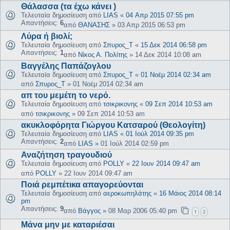
Θάλασσα (τα έχω κάνει )
Τελευταία δημοσίευση από
LIAS
«
04 Απρ 2015 07:55 pm
Απαντήσεις:
6
από
ΘΑΝΑΣΗΣ
»
03 Απρ 2015 06:53 pm
Λύρα ή βιολί;
Τελευταία δημοσίευση από
Σπυρος_Τ
«
15 Δεκ 2014 06:58 pm
Απαντήσεις:
1
από
Νίκος Α. Πολίτης
»
14 Δεκ 2014 10:08 am
Βαγγέλης Παπάζογλου
Τελευταία δημοσίευση από
Σπυρος_Τ
«
01 Νοέμ 2014 02:34 am
από
Σπυρος_Τ
»
01 Νοέμ 2014 02:34 am
απ του μεμέτη το νερό.
Τελευταία δημοσίευση από
τσικρικονης
«
09 Σεπ 2014 10:53 am
από
τσικρικονης
»
09 Σεπ 2014 10:53 am
ακυκλοφόρητα Γιώργου Κατσαρού (Θεολογίτη)
Τελευταία δημοσίευση από
LIAS
«
01 Ιούλ 2014 09:35 pm
Απαντήσεις:
2
από
LIAS
»
01 Ιούλ 2014 02:59 pm
Αναζήτηση τραγουδιού
Τελευταία δημοσίευση από
POLLY
«
22 Ιουν 2014 09:47 am
από
POLLY
»
22 Ιουν 2014 09:47 am
Ποιά ρεμπέτικα απαγορεύονται
Τελευταία δημοσίευση από
αεροκωπηλάτης
«
16 Μάιος 2014 08:14
pm
Απαντήσεις:
9
από
Βάγγος
»
08 Μαρ 2006 05:40 pm
1
2
Μάνα μην με καταριέσαι