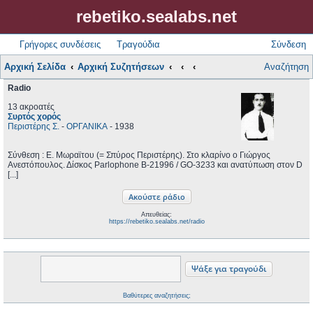
rebetiko.sealabs.net
Γρήγορες συνδέσεις
Τραγούδια
Σύνδεση
Αρχική Σελίδα
Αρχική Συζητήσεων
Αναζήτηση
Radio
13 ακροατές
Συρτός χορός
Περιστέρης Σ.
-
ΟΡΓΑΝΙΚΑ
- 1938
Σύνθεση : Ε. Μωραϊτου (= Σπύρος Περιστέρης). Στο κλαρίνο ο Γιώργος
Ανεστόπουλος. Δίσκος Parlophone B-21996 / GO-3233 και ανατύπωση στον D
[...]
Απευθείας:
https://rebetiko.sealabs.net/radio
Βαθύτερες αναζητήσεις;