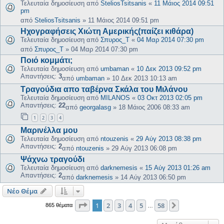
Τελευταία δημοσίευση από
SteliosTsitsanis
«
11 Μάιος 2014 09:51
pm
από
SteliosTsitsanis
»
11 Μάιος 2014 09:51 pm
Ηχογραφήσεις Χιώτη Αμερικής(παίζει κιθάρα)
Τελευταία δημοσίευση από
Σπυρος_Τ
«
04 Μαρ 2014 07:30 pm
από
Σπυρος_Τ
»
04 Μαρ 2014 07:30 pm
Ποιό κομμάτι;
Τελευταία δημοσίευση από
umbaman
«
10 Δεκ 2013 09:52 pm
Απαντήσεις:
3
από
umbaman
»
10 Δεκ 2013 10:13 am
Τραγούδια απο ταβέρνα Σκάλα του Μιλάνου
Τελευταία δημοσίευση από
MILANOS
«
03 Οκτ 2013 02:05 pm
Απαντήσεις:
22
από
georgalasg
»
18 Μάιος 2006 08:33 am
1
2
3
4
Μαρινέλλα μου
Τελευταία δημοσίευση από
ntouzenis
«
29 Αύγ 2013 08:38 pm
Απαντήσεις:
2
από
ntouzenis
»
29 Αύγ 2013 06:08 pm
Ψάχνω τραγούδι
Τελευταία δημοσίευση από
darknemesis
«
15 Αύγ 2013 01:26 am
Απαντήσεις:
2
από
darknemesis
»
14 Αύγ 2013 06:50 pm
Νέο Θέμα
Σελίδα
1
από
58
1
2
3
4
5
58
Επόμενη
865 θέματα
…