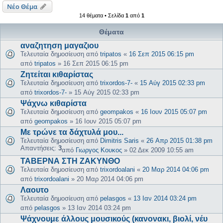
Νέο Θέμα
14 θέματα • Σελίδα
1
από
1
Θέματα
αναζητηση μαγαζιου
Τελευταία δημοσίευση από
tripatos
«
16 Σεπ 2015 06:15 pm
από
tripatos
»
16 Σεπ 2015 06:15 pm
Ζητείται κιθαρίστας
Τελευταία δημοσίευση από
trixordos-7-
«
15 Αύγ 2015 02:33 pm
από
trixordos-7-
»
15 Αύγ 2015 02:33 pm
Ψάχνω κιθαρίστα
Τελευταία δημοσίευση από
geompakos
«
16 Ιουν 2015 05:07 pm
από
geompakos
»
16 Ιουν 2015 05:07 pm
Με τρώνε τα δάχτυλά μου...
Τελευταία δημοσίευση από
Dimitris Saris
«
26 Απρ 2015 01:38 pm
Απαντήσεις:
3
από
Γιωργος Κουκος
»
02 Δεκ 2009 10:55 am
ΤΑΒΕΡΝΑ ΣΤΗ ΖΑΚΥΝΘΟ
Τελευταία δημοσίευση από
trixordoalani
«
20 Μαρ 2014 04:06 pm
από
trixordoalani
»
20 Μαρ 2014 04:06 pm
Λαουτο
Τελευταία δημοσίευση από
pelasgos
«
13 Ιαν 2014 03:24 pm
από
pelasgos
»
13 Ιαν 2014 03:24 pm
Ψάχνουμε άλλους μουσικούς (κανονακι, βιολί, νέυ