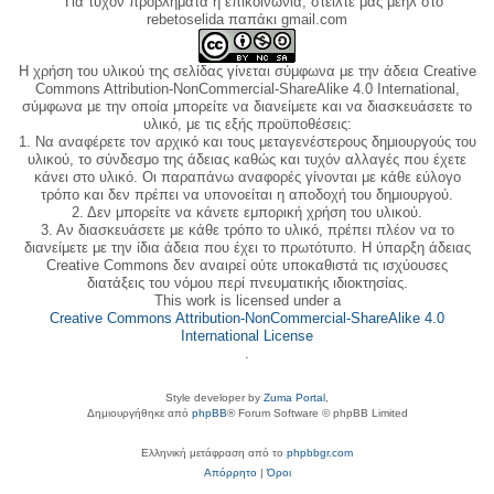
Για τυχόν προβλήματα ή επικοινωνία, στείλτε μας μεηλ στο
rebetoselida παπάκι gmail.com
Η χρήση του υλικού της σελίδας γίνεται σύμφωνα με την άδεια Creative
Commons Attribution-NonCommercial-ShareAlike 4.0 International,
σύμφωνα με την οποία μπορείτε να διανείμετε και να διασκευάσετε το
υλικό, με τις εξής προϋποθέσεις:
1. Να αναφέρετε τον αρχικό και τους μεταγενέστερους δημιουργούς του
υλικού, το σύνδεσμο της άδειας καθώς και τυχόν αλλαγές που έχετε
κάνει στο υλικό. Οι παραπάνω αναφορές γίνονται με κάθε εύλογο
τρόπο και δεν πρέπει να υπονοείται η αποδοχή του δημιουργού.
2. Δεν μπορείτε να κάνετε εμπορική χρήση του υλικού.
3. Αν διασκευάσετε με κάθε τρόπο το υλικό, πρέπει πλέον να το
διανείμετε με την ίδια άδεια που έχει το πρωτότυπο. Η ύπαρξη άδειας
Creative Commons δεν αναιρεί ούτε υποκαθιστά τις ισχύουσες
διατάξεις του νόμου περί πνευματικής ιδιοκτησίας.
This work is licensed under a
Creative Commons Attribution-NonCommercial-ShareAlike 4.0
International License
.
Style developer by
Zuma Portal
,
Δημιουργήθηκε από
phpBB
® Forum Software © phpBB Limited
Ελληνική μετάφραση από το
phpbbgr.com
Απόρρητο
|
Όροι