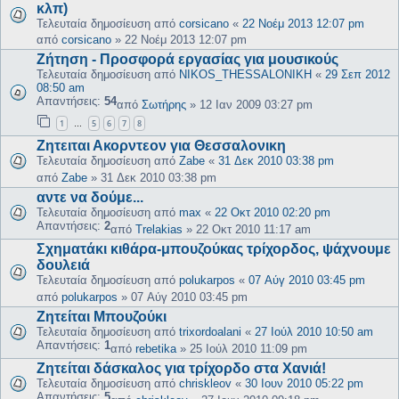
κλπ)
Τελευταία δημοσίευση από
corsicano
«
22 Νοέμ 2013 12:07 pm
από
corsicano
»
22 Νοέμ 2013 12:07 pm
Ζήτηση - Προσφορά εργασίας για μουσικούς
Τελευταία δημοσίευση από
NIKOS_THESSALONIKH
«
29 Σεπ 2012
08:50 am
Απαντήσεις:
54
από
Σωτήρης
»
12 Ιαν 2009 03:27 pm
1
5
6
7
8
…
Ζητειται Ακορντεον για Θεσσαλονικη
Τελευταία δημοσίευση από
Zabe
«
31 Δεκ 2010 03:38 pm
από
Zabe
»
31 Δεκ 2010 03:38 pm
αντε να δούμε...
Τελευταία δημοσίευση από
max
«
22 Οκτ 2010 02:20 pm
Απαντήσεις:
2
από
Trelakias
»
22 Οκτ 2010 11:17 am
Σχηματάκι κιθάρα-μπουζούκας τρίχορδος, ψάχνουμε
δουλειά
Τελευταία δημοσίευση από
polukarpos
«
07 Αύγ 2010 03:45 pm
από
polukarpos
»
07 Αύγ 2010 03:45 pm
Ζητείται Μπουζούκι
Τελευταία δημοσίευση από
trixordoalani
«
27 Ιούλ 2010 10:50 am
Απαντήσεις:
1
από
rebetika
»
25 Ιούλ 2010 11:09 pm
Ζητείται δάσκαλος για τρίχορδο στα Χανιά!
Τελευταία δημοσίευση από
chriskleov
«
30 Ιουν 2010 05:22 pm
Απαντήσεις:
5