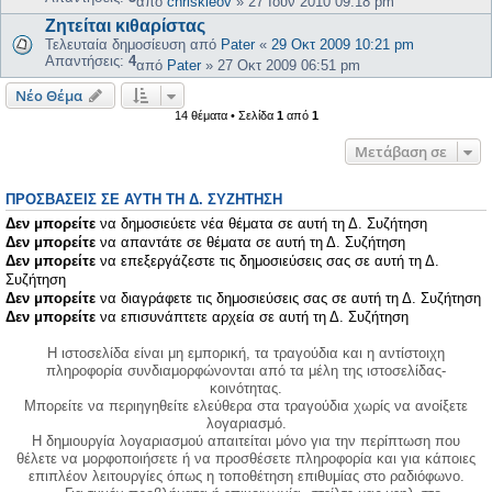
από
chriskleov
»
27 Ιουν 2010 09:18 pm
Ζητείται κιθαρίστας
Τελευταία δημοσίευση από
Pater
«
29 Οκτ 2009 10:21 pm
Απαντήσεις:
4
από
Pater
»
27 Οκτ 2009 06:51 pm
Νέο Θέμα
14 θέματα • Σελίδα
1
από
1
Μετάβαση σε
ΠΡΟΣΒΆΣΕΙΣ ΣΕ ΑΥΤΉ ΤΗ Δ. ΣΥΖΉΤΗΣΗ
Δεν μπορείτε
να δημοσιεύετε νέα θέματα σε αυτή τη Δ. Συζήτηση
Δεν μπορείτε
να απαντάτε σε θέματα σε αυτή τη Δ. Συζήτηση
Δεν μπορείτε
να επεξεργάζεστε τις δημοσιεύσεις σας σε αυτή τη Δ.
Συζήτηση
Δεν μπορείτε
να διαγράφετε τις δημοσιεύσεις σας σε αυτή τη Δ. Συζήτηση
Δεν μπορείτε
να επισυνάπτετε αρχεία σε αυτή τη Δ. Συζήτηση
Η ιστοσελίδα είναι μη εμπορική, τα τραγούδια και η αντίστοιχη
πληροφορία συνδιαμορφώνονται από τα μέλη της ιστοσελίδας-
κοινότητας.
Μπορείτε να περιηγηθείτε ελεύθερα στα τραγούδια χωρίς να ανοίξετε
λογαριασμό.
Η δημιουργία λογαριασμού απαιτείται μόνο για την περίπτωση που
θέλετε να μορφοποιήσετε ή να προσθέσετε πληροφορία και για κάποιες
επιπλέον λειτουργίες όπως η τοποθέτηση επιθυμίας στο ραδιόφωνο.