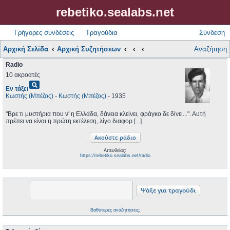
rebetiko.sealabs.net
Γρήγορες συνδέσεις
Τραγούδια
Σύνδεση
Αρχική Σελίδα
Αρχική Συζητήσεων
Αναζήτηση
Radio
10 ακροατές
pageview
Εν τάξει
Κωστής (Μπέζος)
-
Κωστής (Μπέζος)
- 1935
"Βρε τι μυστήρια που ν' η Ελλάδα, δάνεια κλείνει, φράγκο δε δίνει...". Αυτή
πρέπει να είναι η πρώτη εκτέλεση, λίγο διαφορ [...]
Απευθείας:
https://rebetiko.sealabs.net/radio
Βαθύτερες αναζητήσεις;