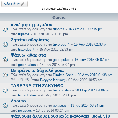
Νέο Θέμα
14 θέματα • Σελίδα
1
από
1
Θέματα
αναζητηση μαγαζιου
Τελευταία δημοσίευση από
tripatos
«
16 Σεπ 2015 06:15 pm
από
tripatos
»
16 Σεπ 2015 06:15 pm
Ζητείται κιθαρίστας
Τελευταία δημοσίευση από
trixordos-7-
«
15 Αύγ 2015 02:33 pm
από
trixordos-7-
»
15 Αύγ 2015 02:33 pm
Ψάχνω κιθαρίστα
Τελευταία δημοσίευση από
geompakos
«
16 Ιουν 2015 05:07 pm
από
geompakos
»
16 Ιουν 2015 05:07 pm
Με τρώνε τα δάχτυλά μου...
Τελευταία δημοσίευση από
Dimitris Saris
«
26 Απρ 2015 01:38 pm
Απαντήσεις:
3
από
Γιωργος Κουκος
»
02 Δεκ 2009 10:55 am
ΤΑΒΕΡΝΑ ΣΤΗ ΖΑΚΥΝΘΟ
Τελευταία δημοσίευση από
trixordoalani
«
20 Μαρ 2014 04:06 pm
από
trixordoalani
»
20 Μαρ 2014 04:06 pm
Λαουτο
Τελευταία δημοσίευση από
pelasgos
«
13 Ιαν 2014 03:24 pm
από
pelasgos
»
13 Ιαν 2014 03:24 pm
Ψάχνουμε άλλους μουσικούς (κανονακι, βιολί, νέυ