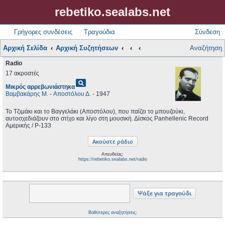
rebetiko.sealabs.net
Γρήγορες συνδέσεις
Τραγούδια
Σύνδεση
Αρχική Σελίδα
Αρχική Συζητήσεων
Αναζήτηση
Radio
17 ακροατές
pageview
Μικρός αρρεβωνιάστηκα
Βαμβακάρης Μ.
-
Αποστόλου Δ.
- 1947
Το Τζιμάκι και το Βαγγελάκι (Αποστόλου), που παίζει το μπουζούκι,
αυτοσχεδιάζουν στο στίχο και λίγο στη μουσική. Δίσκος Panhellenic Record
Αμερικής / P-133
Απευθείας:
https://rebetiko.sealabs.net/radio
Βαθύτερες αναζητήσεις;