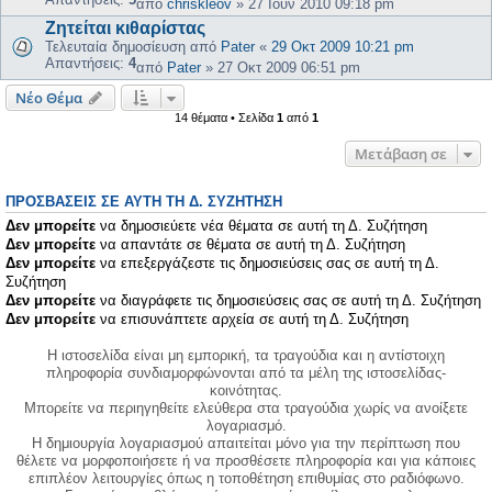
από
chriskleov
»
27 Ιουν 2010 09:18 pm
Ζητείται κιθαρίστας
Τελευταία δημοσίευση από
Pater
«
29 Οκτ 2009 10:21 pm
Απαντήσεις:
4
από
Pater
»
27 Οκτ 2009 06:51 pm
Νέο Θέμα
14 θέματα • Σελίδα
1
από
1
Μετάβαση σε
ΠΡΟΣΒΆΣΕΙΣ ΣΕ ΑΥΤΉ ΤΗ Δ. ΣΥΖΉΤΗΣΗ
Δεν μπορείτε
να δημοσιεύετε νέα θέματα σε αυτή τη Δ. Συζήτηση
Δεν μπορείτε
να απαντάτε σε θέματα σε αυτή τη Δ. Συζήτηση
Δεν μπορείτε
να επεξεργάζεστε τις δημοσιεύσεις σας σε αυτή τη Δ.
Συζήτηση
Δεν μπορείτε
να διαγράφετε τις δημοσιεύσεις σας σε αυτή τη Δ. Συζήτηση
Δεν μπορείτε
να επισυνάπτετε αρχεία σε αυτή τη Δ. Συζήτηση
Η ιστοσελίδα είναι μη εμπορική, τα τραγούδια και η αντίστοιχη
πληροφορία συνδιαμορφώνονται από τα μέλη της ιστοσελίδας-
κοινότητας.
Μπορείτε να περιηγηθείτε ελεύθερα στα τραγούδια χωρίς να ανοίξετε
λογαριασμό.
Η δημιουργία λογαριασμού απαιτείται μόνο για την περίπτωση που
θέλετε να μορφοποιήσετε ή να προσθέσετε πληροφορία και για κάποιες
επιπλέον λειτουργίες όπως η τοποθέτηση επιθυμίας στο ραδιόφωνο.