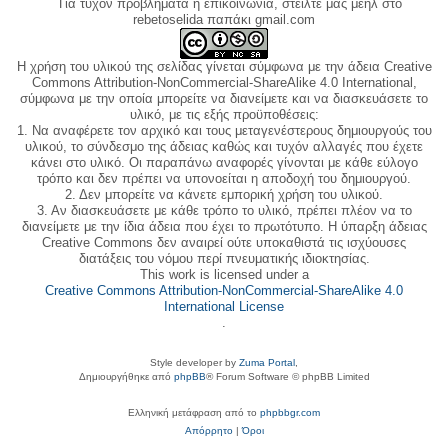
Για τυχόν προβλήματα ή επικοινωνία, στείλτε μας μεηλ στο
rebetoselida παπάκι gmail.com
Η χρήση του υλικού της σελίδας γίνεται σύμφωνα με την άδεια Creative
Commons Attribution-NonCommercial-ShareAlike 4.0 International,
σύμφωνα με την οποία μπορείτε να διανείμετε και να διασκευάσετε το
υλικό, με τις εξής προϋποθέσεις:
1. Να αναφέρετε τον αρχικό και τους μεταγενέστερους δημιουργούς του
υλικού, το σύνδεσμο της άδειας καθώς και τυχόν αλλαγές που έχετε
κάνει στο υλικό. Οι παραπάνω αναφορές γίνονται με κάθε εύλογο
τρόπο και δεν πρέπει να υπονοείται η αποδοχή του δημιουργού.
2. Δεν μπορείτε να κάνετε εμπορική χρήση του υλικού.
3. Αν διασκευάσετε με κάθε τρόπο το υλικό, πρέπει πλέον να το
διανείμετε με την ίδια άδεια που έχει το πρωτότυπο. Η ύπαρξη άδειας
Creative Commons δεν αναιρεί ούτε υποκαθιστά τις ισχύουσες
διατάξεις του νόμου περί πνευματικής ιδιοκτησίας.
This work is licensed under a
Creative Commons Attribution-NonCommercial-ShareAlike 4.0
International License
.
Style developer by
Zuma Portal
,
Δημιουργήθηκε από
phpBB
® Forum Software © phpBB Limited
Ελληνική μετάφραση από το
phpbbgr.com
Απόρρητο
|
Όροι