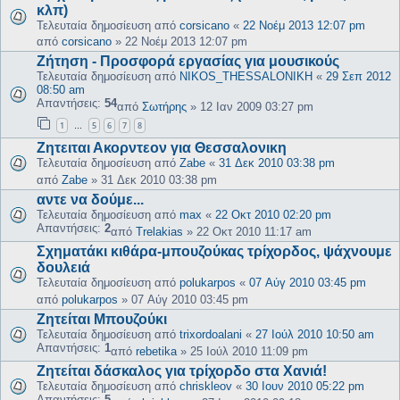
κλπ)
Τελευταία δημοσίευση από
corsicano
«
22 Νοέμ 2013 12:07 pm
από
corsicano
»
22 Νοέμ 2013 12:07 pm
Ζήτηση - Προσφορά εργασίας για μουσικούς
Τελευταία δημοσίευση από
NIKOS_THESSALONIKH
«
29 Σεπ 2012
08:50 am
Απαντήσεις:
54
από
Σωτήρης
»
12 Ιαν 2009 03:27 pm
1
5
6
7
8
…
Ζητειται Ακορντεον για Θεσσαλονικη
Τελευταία δημοσίευση από
Zabe
«
31 Δεκ 2010 03:38 pm
από
Zabe
»
31 Δεκ 2010 03:38 pm
αντε να δούμε...
Τελευταία δημοσίευση από
max
«
22 Οκτ 2010 02:20 pm
Απαντήσεις:
2
από
Trelakias
»
22 Οκτ 2010 11:17 am
Σχηματάκι κιθάρα-μπουζούκας τρίχορδος, ψάχνουμε
δουλειά
Τελευταία δημοσίευση από
polukarpos
«
07 Αύγ 2010 03:45 pm
από
polukarpos
»
07 Αύγ 2010 03:45 pm
Ζητείται Μπουζούκι
Τελευταία δημοσίευση από
trixordoalani
«
27 Ιούλ 2010 10:50 am
Απαντήσεις:
1
από
rebetika
»
25 Ιούλ 2010 11:09 pm
Ζητείται δάσκαλος για τρίχορδο στα Χανιά!
Τελευταία δημοσίευση από
chriskleov
«
30 Ιουν 2010 05:22 pm
Απαντήσεις:
5