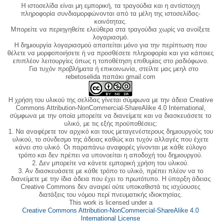
Η ιστοσελίδα είναι μη εμπορική, τα τραγούδια και η αντίστοιχη
πληροφορία συνδιαμορφώνονται από τα μέλη της ιστοσελίδας-
κοινότητας.
Μπορείτε να περιηγηθείτε ελεύθερα στα τραγούδια χωρίς να ανοίξετε
λογαριασμό.
Η δημιουργία λογαριασμού απαιτείται μόνο για την περίπτωση που
θέλετε να μορφοποιήσετε ή να προσθέσετε πληροφορία και για κάποιες
επιπλέον λειτουργίες όπως η τοποθέτηση επιθυμίας στο ραδιόφωνο.
Για τυχόν προβλήματα ή επικοινωνία, στείλτε μας μεηλ στο
rebetoselida παπάκι gmail.com
Η χρήση του υλικού της σελίδας γίνεται σύμφωνα με την άδεια Creative
Commons Attribution-NonCommercial-ShareAlike 4.0 International,
σύμφωνα με την οποία μπορείτε να διανείμετε και να διασκευάσετε το
υλικό, με τις εξής προϋποθέσεις:
1. Να αναφέρετε τον αρχικό και τους μεταγενέστερους δημιουργούς του
υλικού, το σύνδεσμο της άδειας καθώς και τυχόν αλλαγές που έχετε
κάνει στο υλικό. Οι παραπάνω αναφορές γίνονται με κάθε εύλογο
τρόπο και δεν πρέπει να υπονοείται η αποδοχή του δημιουργού.
2. Δεν μπορείτε να κάνετε εμπορική χρήση του υλικού.
3. Αν διασκευάσετε με κάθε τρόπο το υλικό, πρέπει πλέον να το
διανείμετε με την ίδια άδεια που έχει το πρωτότυπο. Η ύπαρξη άδειας
Creative Commons δεν αναιρεί ούτε υποκαθιστά τις ισχύουσες
διατάξεις του νόμου περί πνευματικής ιδιοκτησίας.
This work is licensed under a
Creative Commons Attribution-NonCommercial-ShareAlike 4.0
International License