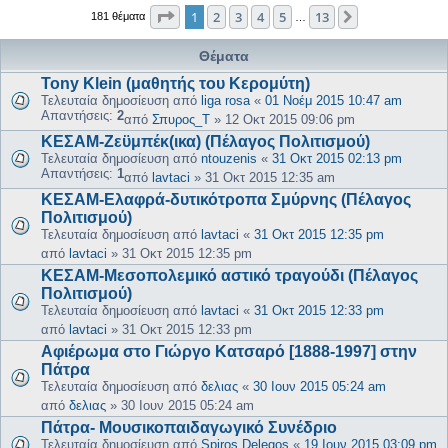
Σελίδα
1
από
13
1
2
3
4
5
13
Επόμενη
181 θέματα
…
Θέματα
Tony Klein (μαθητής του Κερομύτη)
Τελευταία δημοσίευση από
liga rosa
«
01 Νοέμ 2015 10:47 am
Απαντήσεις:
2
από
Σπυρος_Τ
»
12 Οκτ 2015 09:06 pm
ΚΕΣΑΜ-Ζεϋμπέκ(ικα) (Πέλαγος Πολιτισμού)
Τελευταία δημοσίευση από
ntouzenis
«
31 Οκτ 2015 02:13 pm
Απαντήσεις:
1
από
lavtaci
»
31 Οκτ 2015 12:35 am
ΚΕΣΑΜ-Ελαφρά-δυτικότροπα Σμύρνης (Πέλαγος
Πολιτισμού)
Τελευταία δημοσίευση από
lavtaci
«
31 Οκτ 2015 12:35 pm
από
lavtaci
»
31 Οκτ 2015 12:35 pm
ΚΕΣΑΜ-Μεσοπολεμικό αστικό τραγούδι (Πέλαγος
Πολιτισμού)
Τελευταία δημοσίευση από
lavtaci
«
31 Οκτ 2015 12:33 pm
από
lavtaci
»
31 Οκτ 2015 12:33 pm
Aφιέρωμα στο Γιώργο Κατσαρό [1888-1997] στην
Πάτρα
Τελευταία δημοσίευση από
δελιας
«
30 Ιουν 2015 05:24 am
από
δελιας
»
30 Ιουν 2015 05:24 am
Πάτρα- Μουσικοπαιδαγωγικό Συνέδριο
Τελευταία δημοσίευση από
Spiros Delegos
«
19 Ιουν 2015 03:09 pm