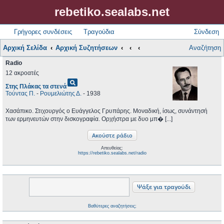
rebetiko.sealabs.net
Γρήγορες συνδέσεις
Τραγούδια
Σύνδεση
Αρχική Σελίδα
Αρχική Συζητήσεων
Αναζήτηση
Radio
12 ακροατές
pageview
Στης Πλάκας τα στενά
Τούντας Π.
-
Ρουμελιώτης Δ.
- 1938
Χασάπικο. Στιχουργός ο Ευάγγελος Γρυπάρης. Μοναδική, ίσως, συνάντησή
των ερμηνευτών στην δισκογραφία. Ορχήστρα με δυο μπ� [...]
Απευθείας:
https://rebetiko.sealabs.net/radio
Βαθύτερες αναζητήσεις;