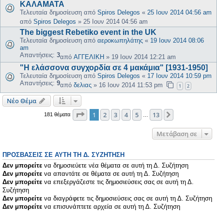
ΚΑΛΑΜΑΤΑ
Τελευταία δημοσίευση από
Spiros Delegos
«
25 Ιουν 2014 04:56 am
από
Spiros Delegos
»
25 Ιουν 2014 04:56 am
The biggest Rebetiko event in the UK
Τελευταία δημοσίευση από
αεροκωπηλάτης
«
19 Ιουν 2014 08:06
am
Απαντήσεις:
3
από
ΑΓΓΕΛΙΚΗ
»
19 Ιουν 2014 12:21 am
"Η ελάσσονα συγχορδία σε 4 μακάμια" [1931-1950]
Τελευταία δημοσίευση από
Spiros Delegos
«
17 Ιουν 2014 10:59 pm
Απαντήσεις:
9
από
δελιας
»
16 Ιουν 2014 11:53 pm
1
2
Νέο Θέμα
Σελίδα
1
από
13
1
2
3
4
5
13
Επόμενη
181 θέματα
…
Μετάβαση σε
ΠΡΟΣΒΆΣΕΙΣ ΣΕ ΑΥΤΉ ΤΗ Δ. ΣΥΖΉΤΗΣΗ
Δεν μπορείτε
να δημοσιεύετε νέα θέματα σε αυτή τη Δ. Συζήτηση
Δεν μπορείτε
να απαντάτε σε θέματα σε αυτή τη Δ. Συζήτηση
Δεν μπορείτε
να επεξεργάζεστε τις δημοσιεύσεις σας σε αυτή τη Δ.
Συζήτηση
Δεν μπορείτε
να διαγράφετε τις δημοσιεύσεις σας σε αυτή τη Δ. Συζήτηση
Δεν μπορείτε
να επισυνάπτετε αρχεία σε αυτή τη Δ. Συζήτηση