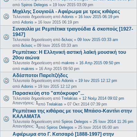
από
Spiros Delegos
»
19 Ιουν 2015 03:09 pm
Μιχάλης Σουγιούλ - Αφιέρωμα με τρεις κιθάρες
Τελευταία δημοσίευση από
Adonis
«
16 Ιουν 2015 06:19 pm
από
Adonis
»
16 Ιουν 2015 06:19 pm
Συναυλία με Ρεμπέτικα τραγούδια & σκοπούς [1927-
1947]
Τελευταία δημοσίευση από
δελιας
«
09 Ιουν 2015 03:33 am
από
δελιας
»
09 Ιουν 2015 03:33 am
Ρεμπέτικο: Η Ελληνική αστική λαϊκή μουσική του
20ου αιώνα
Τελευταία δημοσίευση από
makres
«
16 Απρ 2015 09:50 pm
από
makres
»
16 Απρ 2015 09:50 pm
Αδέσποτοι Παρεϊτζήδες
Τελευταία δημοσίευση από
Adonis
«
19 Ιαν 2015 12:12 pm
από
Adonis
»
19 Ιαν 2015 12:12 pm
Παρασκεύη στο "απόκρυφο"...
Τελευταία δημοσίευση από
Trelakias
«
12 Νοέμ 2014 09:02 pm
Απαντήσεις:
1
από
Trelakias
»
07 Οκτ 2014 07:39 pm
Ρεμπέτικα της κιθάρας με τους Μπάσο-Καντίνι στην
ΚΑΛΑΜΑΤΑ
Τελευταία δημοσίευση από
Spiros Delegos
«
25 Ιουν 2014 11:26 pm
Απαντήσεις:
3
από
Spiros Delegos
»
25 Ιουν 2014 05:00 am
Αφιέρωμα στο Γ. Κατσαρό [1888-1997] στην