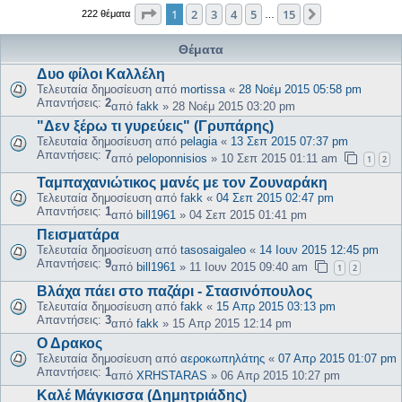
Σελίδα
1
από
15
1
2
3
4
5
15
Επόμενη
222 θέματα
…
Θέματα
Δυο φίλοι Καλλέλη
Τελευταία δημοσίευση από
mortissa
«
28 Νοέμ 2015 05:58 pm
Απαντήσεις:
2
από
fakk
»
28 Νοέμ 2015 03:20 pm
"Δεν ξέρω τι γυρεύεις" (Γρυπάρης)
Τελευταία δημοσίευση από
pelagia
«
13 Σεπ 2015 07:37 pm
Απαντήσεις:
7
από
peloponnisios
»
10 Σεπ 2015 01:11 am
1
2
Ταμπαχανιώτικος μανές με τον Ζουναράκη
Τελευταία δημοσίευση από
fakk
«
04 Σεπ 2015 02:47 pm
Απαντήσεις:
1
από
bill1961
»
04 Σεπ 2015 01:41 pm
Πεισματάρα
Τελευταία δημοσίευση από
tasosaigaleo
«
14 Ιουν 2015 12:45 pm
Απαντήσεις:
9
από
bill1961
»
11 Ιουν 2015 09:40 am
1
2
Βλάχα πάει στο παζάρι - Στασινόπουλος
Τελευταία δημοσίευση από
fakk
«
15 Απρ 2015 03:13 pm
Απαντήσεις:
3
από
fakk
»
15 Απρ 2015 12:14 pm
Ο Δρακος
Τελευταία δημοσίευση από
αεροκωπηλάτης
«
07 Απρ 2015 01:07 pm
Απαντήσεις:
1
από
XRHSTARAS
»
06 Απρ 2015 10:27 pm
Καλέ Μάγκισσα (Δημητριάδης)