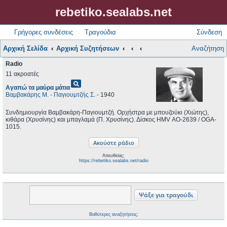
rebetiko.sealabs.net
Γρήγορες συνδέσεις
Τραγούδια
Σύνδεση
Αρχική Σελίδα
Αρχική Συζητήσεων
Αναζήτηση
Radio
11 ακροατές
pageview
Αγαπώ τα μαύρα μάτια
Βαμβακάρης Μ.
-
Παγιουμτζής Σ.
- 1940
Συνδημιουργία Βαμβακάρη-Παγιουμτζή. Ορχήστρα με μπουζούκι (Χιώτης),
κιθάρα (Χρυσίνης) και μπαγλαμά (Π. Χρυσίνης). Δίσκος ΗMV ΑΟ-2639 / OGA-
1015.
Απευθείας:
https://rebetiko.sealabs.net/radio
Βαθύτερες αναζητήσεις;