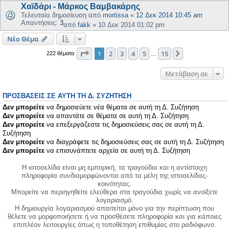
Χαϊδάρι - Μάρκος Βαμβακάρης
Τελευταία δημοσίευση από
mortissa
«
12 Δεκ 2014 10:45 am
Απαντήσεις:
3
από
fakk
»
10 Δεκ 2014 01:02 pm
Νέο Θέμα
Σελίδα
1
από
15
1
2
3
4
5
15
Επόμενη
222 θέματα
…
Μετάβαση σε
ΠΡΟΣΒΆΣΕΙΣ ΣΕ ΑΥΤΉ ΤΗ Δ. ΣΥΖΉΤΗΣΗ
Δεν μπορείτε
να δημοσιεύετε νέα θέματα σε αυτή τη Δ. Συζήτηση
Δεν μπορείτε
να απαντάτε σε θέματα σε αυτή τη Δ. Συζήτηση
Δεν μπορείτε
να επεξεργάζεστε τις δημοσιεύσεις σας σε αυτή τη Δ.
Συζήτηση
Δεν μπορείτε
να διαγράφετε τις δημοσιεύσεις σας σε αυτή τη Δ. Συζήτηση
Δεν μπορείτε
να επισυνάπτετε αρχεία σε αυτή τη Δ. Συζήτηση
Η ιστοσελίδα είναι μη εμπορική, τα τραγούδια και η αντίστοιχη
πληροφορία συνδιαμορφώνονται από τα μέλη της ιστοσελίδας-
κοινότητας.
Μπορείτε να περιηγηθείτε ελεύθερα στα τραγούδια χωρίς να ανοίξετε
λογαριασμό.
Η δημιουργία λογαριασμού απαιτείται μόνο για την περίπτωση που
θέλετε να μορφοποιήσετε ή να προσθέσετε πληροφορία και για κάποιες
επιπλέον λειτουργίες όπως η τοποθέτηση επιθυμίας στο ραδιόφωνο.