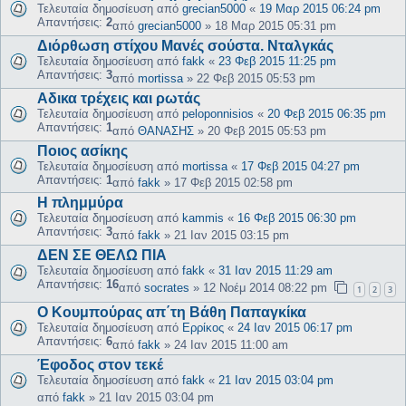
Τελευταία δημοσίευση από
grecian5000
«
19 Μαρ 2015 06:24 pm
Απαντήσεις:
2
από
grecian5000
»
18 Μαρ 2015 05:31 pm
Διόρθωση στίχου Μανές σούστα. Νταλγκάς
Τελευταία δημοσίευση από
fakk
«
23 Φεβ 2015 11:25 pm
Απαντήσεις:
3
από
mortissa
»
22 Φεβ 2015 05:53 pm
Αδικα τρέχεις και ρωτάς
Τελευταία δημοσίευση από
peloponnisios
«
20 Φεβ 2015 06:35 pm
Απαντήσεις:
1
από
ΘΑΝΑΣΗΣ
»
20 Φεβ 2015 05:53 pm
Ποιος ασίκης
Τελευταία δημοσίευση από
mortissa
«
17 Φεβ 2015 04:27 pm
Απαντήσεις:
1
από
fakk
»
17 Φεβ 2015 02:58 pm
Η πλημμύρα
Τελευταία δημοσίευση από
kammis
«
16 Φεβ 2015 06:30 pm
Απαντήσεις:
3
από
fakk
»
21 Ιαν 2015 03:15 pm
ΔΕΝ ΣΕ ΘΕΛΩ ΠΙΑ
Τελευταία δημοσίευση από
fakk
«
31 Ιαν 2015 11:29 am
Απαντήσεις:
16
από
socrates
»
12 Νοέμ 2014 08:22 pm
1
2
3
Ο Κουμπούρας απ΄τη Βάθη Παπαγκίκα
Τελευταία δημοσίευση από
Ερρίκος
«
24 Ιαν 2015 06:17 pm
Απαντήσεις:
6
από
fakk
»
24 Ιαν 2015 11:00 am
Έφοδος στον τεκέ
Τελευταία δημοσίευση από
fakk
«
21 Ιαν 2015 03:04 pm
από
fakk
»
21 Ιαν 2015 03:04 pm