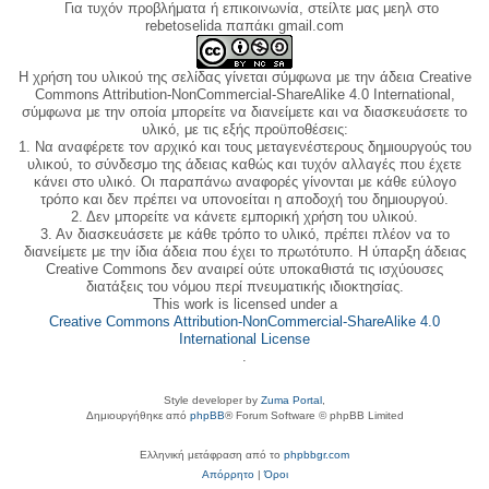
Για τυχόν προβλήματα ή επικοινωνία, στείλτε μας μεηλ στο
rebetoselida παπάκι gmail.com
Η χρήση του υλικού της σελίδας γίνεται σύμφωνα με την άδεια Creative
Commons Attribution-NonCommercial-ShareAlike 4.0 International,
σύμφωνα με την οποία μπορείτε να διανείμετε και να διασκευάσετε το
υλικό, με τις εξής προϋποθέσεις:
1. Να αναφέρετε τον αρχικό και τους μεταγενέστερους δημιουργούς του
υλικού, το σύνδεσμο της άδειας καθώς και τυχόν αλλαγές που έχετε
κάνει στο υλικό. Οι παραπάνω αναφορές γίνονται με κάθε εύλογο
τρόπο και δεν πρέπει να υπονοείται η αποδοχή του δημιουργού.
2. Δεν μπορείτε να κάνετε εμπορική χρήση του υλικού.
3. Αν διασκευάσετε με κάθε τρόπο το υλικό, πρέπει πλέον να το
διανείμετε με την ίδια άδεια που έχει το πρωτότυπο. Η ύπαρξη άδειας
Creative Commons δεν αναιρεί ούτε υποκαθιστά τις ισχύουσες
διατάξεις του νόμου περί πνευματικής ιδιοκτησίας.
This work is licensed under a
Creative Commons Attribution-NonCommercial-ShareAlike 4.0
International License
.
Style developer by
Zuma Portal
,
Δημιουργήθηκε από
phpBB
® Forum Software © phpBB Limited
Ελληνική μετάφραση από το
phpbbgr.com
Απόρρητο
|
Όροι