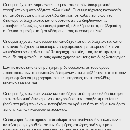
Οι συμμετέχοντες συμφωνούν να μην τοποθετούν δυσφημιστικό,
προσβλητικό ή οποιοδήποτε άλλο υλικό. Οι συμμετέχοντες κατανοούν
και αποδέχονται ότι η ιστοσελίδα διατηρεί σε κάθε περίπτωση το
δικαίωμα οι διαχειριστές και οι συντονιστές να διορθώνουν τις
προσβλητικές λέξεις, να διαγράφουν εξ' ολοκλήρου τα προσβλητικά ή
ανάρμοστα μηνύματα ή συνδέσμους προς παράνομο υλικό.
Οι συμμετέχοντες κατανοούν και αποδέχονται ότι οι διαχειριστές και οι
συντονιστές έχουν το δικαίωμα να αφαιρέσουν, μεταφέρουν ή και να
«κλειδώσουν» σχόλια σε κάθε περιοχή του site, που, κατά την κρίση
τους, δε συμφωνούν με τους όρους χρήσης και τους κανόνες λειτουργίας.
Εάν κάποιος επισκέπτης / χρήστης δε συμφωνεί με τους όρους
προστασίας των προσωπικών δεδομένων που προβλέπονται στο παρόν
τμήμα οφείλει να μη χρησιμοποιεί τις υπηρεσίες της ιστοσελίδας
rebetiko.sealabs.net.
Οι συμμετέχοντες κατανοούν και αποδέχονται ότι η ιστοσελίδα διατηρεί
το αποκλειστικό δικαίωμα να απαγορεύσει την πρόσβαση στο forum
(ban) στα μέλη που έχουν παραβιάσει το γράμμα ή το πνεύμα των όρων
χρήσης και των κανόνων λειτουργίας.
Οι διαχειριστές διατηρούν το δικαίωματα να ανοίγουν ή να κλείνουν το
κατέβασμα τραγουδιών σε τυχαίες μέρες και ώρες ανάλογα με τα