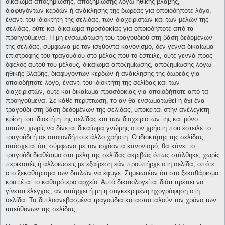
δικαίωμα αποζημίωσης, αποζημίωσης λόγω ηθικής βλάβης,
διαφυγόντων κερδών ή ανάκλησης της δωρεάς για οποιοδήποτε λόγο,
έναντι του ιδιοκτήτη της σελίδας, των διαχειριστών και των μελών της
σελίδας, ούτε και δικαίωμα προσδοκίας για οποιοδήποτε από τα
προηγούμενα. Η μη ενσωμάτωση του τραγουδιού στη βάση δεδομένων
της σελίδας, σύμφωνα με τον ισχύοντα κανονισμό, δεν γεννά δικαίωμα
επιστροφής του τραγουδιού στο μέλος που το έστειλε, ούτε γεννά προς
όφελος αυτού του μέλους, δικαίωμα αποζημίωσης, αποζημίωσης λόγω
ηθικής βλάβης, διαφυγόντων κερδών ή ανάκλησης της δωρεάς για
οποιοδήποτε λόγο, έναντι του ιδιοκτήτη της σελίδας και των
διαχειριστών, ούτε και δικαίωμα προσδοκίας για οποιοδήποτε από τα
προηγούμενα. Σε κάθε περίπτωση, το αν θα ενσωματωθεί ή όχι ένα
τραγούδι στη βάση δεδομένων της σελίδας, υπόκειται στην ανέλεγκτη
κρίση του ιδιοκτήτη της σελίδας και των διαχειριστών της και μόνο
αυτών, χωρίς να δίνεται δικαίωμα γνώμης στον χρήστη που έστειλε το
τραγούδι ή σε οποιονδήποτε άλλο χρήστη. Ο ιδιοκτήτης της σελίδας
υπόσχεται ότι, σύμφωνα με τον ισχύοντα κανονισμό, θα κάνει το
τραγούδι διαθέσιμο στα μέλη της σελίδας ακριβώς όπως στάλθηκε, χωρίς
περικοπές ή αλλοιώσεις με εξαίρεση εάν προϋπήρχε στη σελίδα, οπότε
στο ξεκαθάρισμα των διπλών να έφυγε. Σημειωτέον ότι στο ξεκαθάρισμα
κρατιέται το καθαρότερο αρχείο. Αυτό δικαιολογείται διότι πρέπει να
γίνεται έλεγχος, αν υπάρχει ή μη η συγκεκριμένη ηχογράφηση στη
σελίδα. Τα διπλοανεβασμένα τραγούδια κατασπαταλούν τον χρόνο των
υπεύθυνων της σελίδας.