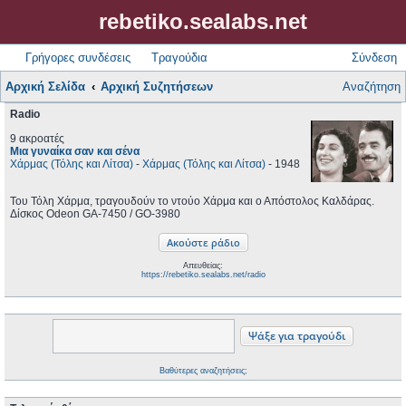
rebetiko.sealabs.net
Γρήγορες συνδέσεις
Τραγούδια
Σύνδεση
Αρχική Σελίδα
Αρχική Συζητήσεων
Αναζήτηση
Radio
9 ακροατές
Μια γυναίκα σαν και σένα
Χάρμας (Τόλης και Λίτσα)
-
Χάρμας (Τόλης και Λίτσα)
- 1948
Του Τόλη Χάρμα, τραγουδούν το ντούο Χάρμα και ο Απόστολος Καλδάρας.
Δίσκος Odeon GA-7450 / GO-3980
Απευθείας:
https://rebetiko.sealabs.net/radio
Βαθύτερες αναζητήσεις;