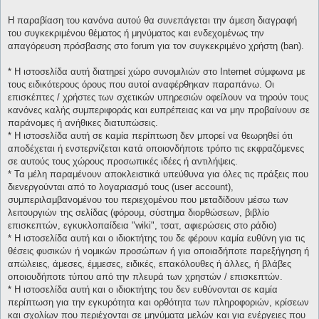
Η παραβίαση του κανόνα αυτού θα συνεπάγεται την άμεση διαγραφή
του συγκεκριμένου θέματος ή μηνύματος και ενδεχομένως την
απαγόρευση πρόσβασης στο forum για τον συγκεκριμένο χρήστη (ban).
* H ιστοσελίδα αυτή διατηρεί χώρο συνομιλιών στο Internet σύμφωνα με
τους ειδικότερους όρους που αυτοί αναφέρθηκαν παραπάνω. Οι
επισκέπτες / χρήστες των σχετικών υπηρεσιών οφείλουν να τηρούν τους
κανόνες καλής συμπεριφοράς και ευπρέπειας και να μην προβαίνουν σε
παράνομες ή ανήθικες διατυπώσεις.
* H ιστοσελίδα αυτή σε καμία περίπτωση δεν μπορεί να θεωρηθεί ότι
αποδέχεται ή ενστερνίζεται κατά οποιονδήποτε τρόπο τις εκφραζόμενες
σε αυτούς τους χώρους προσωπικές ιδέες ή αντιλήψεις.
* Τα μέλη παραμένουν αποκλειστικά υπεύθυνα για όλες τις πράξεις που
διενεργούνται από το λογαριασμό τους (user account),
συμπεριλαμβανομένου του περιεχομένου που μεταδίδουν μέσω των
λειτουργιών της σελίδας (φόρουμ, σύστημα διορθώσεων, βιβλίο
επισκεπτών, εγκυκλοπαίδεια "wiki", τσατ, αφιερώσεις στο ράδιο)
* H ιστοσελίδα αυτή και ο ιδιοκτήτης του δε φέρουν καμία ευθύνη για τις
θέσεις φυσικών ή νομικών προσώπων ή για οποιαδήποτε παρεξήγηση ή
απώλειες, άμεσες, έμμεσες, ειδικές, επακόλουθες ή άλλες, ή βλάβες
οποιουδήποτε τύπου από την πλευρά των χρηστών / επισκεπτών.
* H ιστοσελίδα αυτή και ο ιδιοκτήτης του δεν ευθύνονται σε καμία
περίπτωση για την εγκυρότητα και ορθότητα των πληροφοριών, κρίσεων
και σχολίων που περιέχονται σε μηνύματα μελών και για ενέργειες που