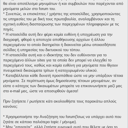
θα είναι αποτέλεσμα μηνυμάτων ή και συμβουλών που παρέχονται από
μηνύματα μελών στο forum του.
* Συνεπώς, οι επισκέπτες / χρήστες της ιστοσελίδας, χρησιμοποιώντας
τις υπηρεσίες του με δική τους πρωτοβουλία, αναλαμβάνουν και τη
σχετική ευθύνη διασταύρωσης των παρεχομένων πληροφοριών με τις
πηγές.
* H ιστοσελίδα αυτή δεν φέρει καμία ευθύνη ή υποχρέωση για την
διαγραφή, φθορά η αποτυχία αποθήκευσης αρχείων ή άλλου
περιεχομένου το οποίο διατηρείται ή διακινείται μέσω οποιασδήποτε
σελίδας ή υπηρεσίας του δικτυακού του τόπου.
* H ιστοσελίδα αυτή και ο ιδιοκτήτης του δεν ευθύνονται για το
περιεχόμενο άλλων sites για τα οποία δεν μπορεί να ελεγχθεί το
περιεχόμενό τους, καθώς και καμία ευθύνη για μηνύματα που θίγουν
πνευματικά δικαιώματα τρίτων ή κατοχυρωμένου υλικού.
* Καταβάλλεται κάθε δυνατή προσπάθεια ώστε να μην υπάρξουν τέτοια
μηνύματα. Σε περίπτωση όμως δημοσίευσης τέτοιων μηνυμάτων, αν
είστε ο κάτοχος των δικαιωμάτων μπορείτε να επικοινωνήσετε μαζί μας
στο e-mail μας, ώστε να αποσυρθούν άμεσα!
Πριν ζητήσετε / ρωτήσετε κάτι ακολουθήστε τους παρακάτω απλούς
κανόνες:
* Χρησιμοποιήστε την Αναζήτηση του forum(Ίσως να υπάρχει αυτό που
ζητάτε σε κάποιο παλιότερο topic / μήνυμα).
* Μην "απαιτείτε", αλλά ζητήστε ευγενικά αυτό που θέλετε με όσο το