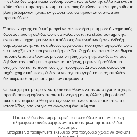
Η σελίδα δεν φέρει καμία ευθύνη, έναντι των μελών της αλλά και έναντι
κάθε τρίτου, στην περίπτωση που κάποιος θαμώνας στείλει τραγούδι στη
βάση δεδομένων χωρίς, εν γνώσει του, να τηρούνται οι ανωτέρω
προϋποθέσεις.
Όποιος χρήστης επιθυμεί μπορεί να συνεισφέρει με τη μορφή χρηματικής
δωρεάς προς τη σελίδα, ώστε να καλύπτονται τα έξοδα συντήρησης,
ενοικίασης μηχανημάτων και απόδοσης δικαιωμάτων ή σαν ένδειξη
συμπαράστασης για τις άφθονες εργατοώρες που έχουν αφιερωθεί ώστε
να συνεχίζει να λειτουργεί αυτή η σελίδα. Ο χρήστης που στέλνει δωρεά
παρακαλείται στέλνοντας μήνυμα στη διαχείριση της σελίδας, να μας
δηλώνει εάν επιθυμεί να φαίνονται πλήρως, μερικώς ή καθόλου τα
στοιχεία του και το ποσό που έχει προσφέρει. Δηλώνουμε σαφώς ότι
τυχόν χρηματική εισφορά δεν συνεπάγεται αγορά κανενός επιπλέον
δικαιώματος/υπηρεσίας προς τον εισφέροντα.
Οι όροι χρήσης μπορούν να τροποποιηθούν ανά πάσα στιγμή και χωρίς
προειδοποίηση εφόσον παραστεί ανάγκη με παράλληλη δημοσίευσή
τους στην παρούσα θέση και ισχύουν για όλους τους επισκέπτες της
ιστοσελίδας, όσο και για τα εγγεγραμμένα μέλη του.
Η ιστοσελίδα είναι μη εμπορική, τα τραγούδια και η αντίστοιχη
πληροφορία συνδιαμορφώνονται από τα μέλη της ιστοσελίδας-
κοινότητας.
Μπορείτε να περιηγηθείτε ελεύθερα στα τραγούδια χωρίς να ανοίξετε