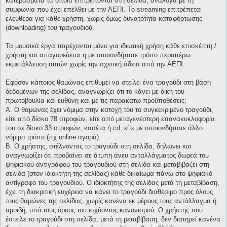
κατεβάσματα τα οποία επιτρέπονται στη σελίδα, ανάλογα με τη
συμφωνία που έχει επέλθει με την ΑΕΠΙ. Το streaming επιτρέπεται
ελεύθερα για κάθε χρήστη, χωρίς όμως δυνατότητα καταφόρτωσης
(downloading) του τραγουδιού.
Τα μουσικά έργα παρέχονται μόνο για ιδιωτική χρήση κάθε επισκέπτη /
χρήστη και απαγορεύεται η με οποιονδήποτε τρόπο περαιτέρω
εκμετάλλευση αυτών χωρίς την σχετική άδεια από την ΑΕΠΙ.
Εφόσον κάποιος θαμώνας επιθυμεί να στείλει ένα τραγούδι στη βάση
δεδομένων της σελίδας, αναγνωρίζει ότι το κάνει με δική του
πρωτοβουλία και ευθύνη και με τις παρακάτω προϋποθέσεις:
Α. Ο θαμώνας έχει νόμιμα στην κατοχή του το συγκεκριμένο τραγούδι,
είτε από δίσκο 78 στροφών, είτε από μεταγενέστερη επανακυκλοφορία
του σε δίσκο 33 στροφών, κασέτα ή cd, είτε με οποιονδήποτε άλλο
νόμιμο τρόπο (πχ online αγορά).
Β. Ο χρήστης, στέλνοντας το τραγούδι στη σελίδα, δηλώνει και
αναγνωρίζει ότι προβαίνει σε άτυπη άνευ ανταλλάγματος δωρεά του
ψηφιακού αντιγράφου του τραγουδιού στη σελίδα και μεταβιβάζει στη
σελίδα (στον ιδιοκτήτη της σελίδας) κάθε δικαίωμα πάνω στο ψηφιακό
αντίγραφο του τραγουδιού. Ο ιδιοκτήτης της σελίδας μετά τη μεταβίβαση,
έχει τη διακριτική ευχέρεια να κάνει το τραγούδι διαθέσιμο προς όλους
τους θαμώνες της σελίδας, χωρίς κανένα εκ μέρους τους αντάλλαγμα ή
αμοιβή, υπό τους όρους του ισχύοντος κανονισμού. Ο χρήστης που
έστειλε το τραγούδι στη σελίδα, μετά τη μεταβίβαση, δεν διατηρεί κανένα