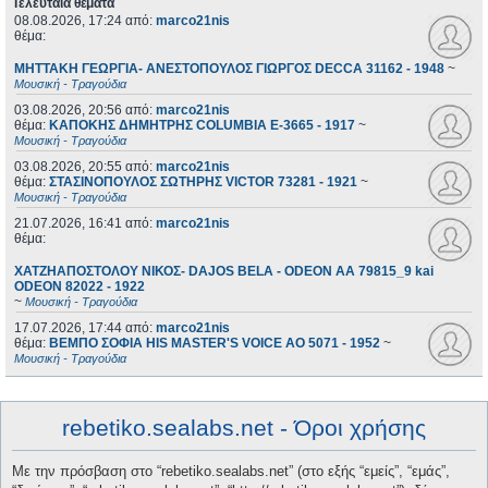
Τελευταία θέματα
08.08.2026, 17:24
από:
marco21nis
θέμα:
ΜΗΤΤΑΚΗ ΓΕΩΡΓΙΑ- ΑΝΕΣΤΟΠΟΥΛΟΣ ΓΙΩΡΓΟΣ DECCA 31162 - 1948
~
Μουσική - Τραγούδια
03.08.2026, 20:56
από:
marco21nis
θέμα:
ΚΑΠΟΚΗΣ ΔΗΜΗΤΡΗΣ COLUMBIA E-3665 - 1917
~
Μουσική - Τραγούδια
03.08.2026, 20:55
από:
marco21nis
θέμα:
ΣΤΑΣΙΝΟΠΟΥΛΟΣ ΣΩΤΗΡΗΣ VICTOR 73281 - 1921
~
Μουσική - Τραγούδια
21.07.2026, 16:41
από:
marco21nis
θέμα:
ΧΑΤΖΗΑΠΟΣΤΟΛΟΥ ΝΙΚΟΣ- DAJOS BELA - ODEON AA 79815_9 kai
ODEON 82022 - 1922
~
Μουσική - Τραγούδια
17.07.2026, 17:44
από:
marco21nis
θέμα:
ΒΕΜΠΟ ΣΟΦΙΑ HIS MASTER'S VOICE AO 5071 - 1952
~
Μουσική - Τραγούδια
rebetiko.sealabs.net - Όροι χρήσης
Με την πρόσβαση στο “rebetiko.sealabs.net” (στο εξής “εμείς”, “εμάς”,