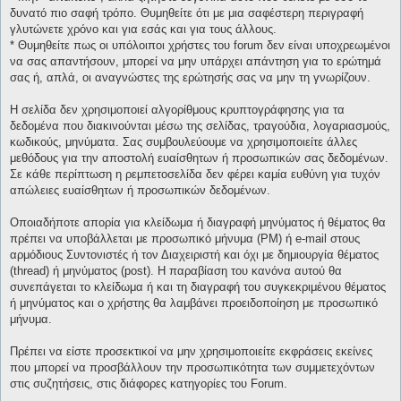
δυνατό πιο σαφή τρόπο. Θυμηθείτε ότι με μια σαφέστερη περιγραφή
γλυτώνετε χρόνο και για εσάς και για τους άλλους.
* Θυμηθείτε πως οι υπόλοιποι χρήστες του forum δεν είναι υποχρεωμένοι
να σας απαντήσουν, μπορεί να μην υπάρχει απάντηση για το ερώτημά
σας ή, απλά, οι αναγνώστες της ερώτησής σας να μην τη γνωρίζουν.
Η σελίδα δεν χρησιμοποιεί αλγορίθμους κρυπτογράφησης για τα
δεδομένα που διακινούνται μέσω της σελίδας, τραγούδια, λογαριασμούς,
κωδικούς, μηνύματα. Σας συμβουλεύουμε να χρησιμοποιείτε άλλες
μεθόδους για την αποστολή ευαίσθητων ή προσωπικών σας δεδομένων.
Σε κάθε περίπτωση η ρεμπετοσελίδα δεν φέρει καμία ευθύνη για τυχόν
απώλειες ευαίσθητων ή προσωπικών δεδομένων.
Οποιαδήποτε απορία για κλείδωμα ή διαγραφή μηνύματος ή θέματος θα
πρέπει να υποβάλλεται με προσωπικό μήνυμα (PM) ή e-mail στους
αρμόδιους Συντονιστές ή τον Διαχειριστή και όχι με δημιουργία θέματος
(thread) ή μηνύματος (post). Η παραβίαση του κανόνα αυτού θα
συνεπάγεται το κλείδωμα ή και τη διαγραφή του συγκεκριμένου θέματος
ή μηνύματος και ο χρήστης θα λαμβάνει προειδοποίηση με προσωπικό
μήνυμα.
Πρέπει να είστε προσεκτικοί να μην χρησιμοποιείτε εκφράσεις εκείνες
που μπορεί να προσβάλλουν την προσωπικότητα των συμμετεχόντων
στις συζητήσεις, στις διάφορες κατηγορίες του Forum.