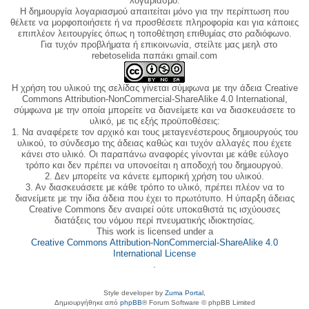
λογαριασμό.
Η δημιουργία λογαριασμού απαιτείται μόνο για την περίπτωση που
θέλετε να μορφοποιήσετε ή να προσθέσετε πληροφορία και για κάποιες
επιπλέον λειτουργίες όπως η τοποθέτηση επιθυμίας στο ραδιόφωνο.
Για τυχόν προβλήματα ή επικοινωνία, στείλτε μας μεηλ στο
rebetoselida παπάκι gmail.com
Η χρήση του υλικού της σελίδας γίνεται σύμφωνα με την άδεια Creative
Commons Attribution-NonCommercial-ShareAlike 4.0 International,
σύμφωνα με την οποία μπορείτε να διανείμετε και να διασκευάσετε το
υλικό, με τις εξής προϋποθέσεις:
1. Να αναφέρετε τον αρχικό και τους μεταγενέστερους δημιουργούς του
υλικού, το σύνδεσμο της άδειας καθώς και τυχόν αλλαγές που έχετε
κάνει στο υλικό. Οι παραπάνω αναφορές γίνονται με κάθε εύλογο
τρόπο και δεν πρέπει να υπονοείται η αποδοχή του δημιουργού.
2. Δεν μπορείτε να κάνετε εμπορική χρήση του υλικού.
3. Αν διασκευάσετε με κάθε τρόπο το υλικό, πρέπει πλέον να το
διανείμετε με την ίδια άδεια που έχει το πρωτότυπο. Η ύπαρξη άδειας
Creative Commons δεν αναιρεί ούτε υποκαθιστά τις ισχύουσες
διατάξεις του νόμου περί πνευματικής ιδιοκτησίας.
This work is licensed under a
Creative Commons Attribution-NonCommercial-ShareAlike 4.0
International License
.
Style developer by
Zuma Portal
,
Δημιουργήθηκε από
phpBB
® Forum Software © phpBB Limited