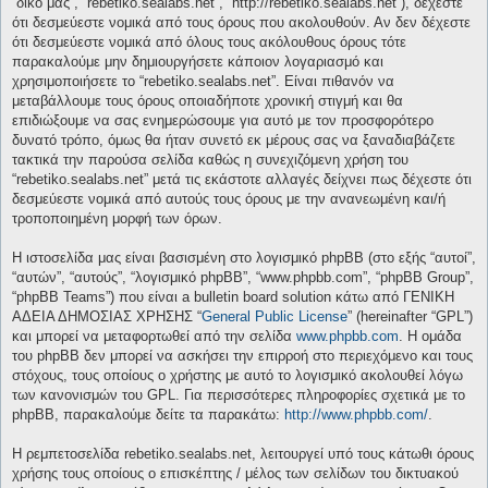
“δικό μας”, “rebetiko.sealabs.net”, “http://rebetiko.sealabs.net”), δέχεστε
ότι δεσμεύεστε νομικά από τους όρους που ακολουθούν. Αν δεν δέχεστε
ότι δεσμεύεστε νομικά από όλους τους ακόλουθους όρους τότε
παρακαλούμε μην δημιουργήσετε κάποιον λογαριασμό και
χρησιμοποιήσετε το “rebetiko.sealabs.net”. Είναι πιθανόν να
μεταβάλλουμε τους όρους οποιαδήποτε χρονική στιγμή και θα
επιδιώξουμε να σας ενημερώσουμε για αυτό με τον προσφορότερο
δυνατό τρόπο, όμως θα ήταν συνετό εκ μέρους σας να ξαναδιαβάζετε
τακτικά την παρούσα σελίδα καθώς η συνεχιζόμενη χρήση του
“rebetiko.sealabs.net” μετά τις εκάστοτε αλλαγές δείχνει πως δέχεστε ότι
δεσμεύεστε νομικά από αυτούς τους όρους με την ανανεωμένη και/ή
τροποποιημένη μορφή των όρων.
Η ιστοσελίδα μας είναι βασισμένη στο λογισμικό phpBB (στο εξής “αυτοί”,
“αυτών”, “αυτούς”, “λογισμικό phpBB”, “www.phpbb.com”, “phpBB Group”,
“phpBB Teams”) που είναι a bulletin board solution κάτω από ΓΕΝΙΚΗ
ΑΔΕΙΑ ΔΗΜΟΣΙΑΣ ΧΡΗΣΗΣ “
General Public License
” (hereinafter “GPL”)
και μπορεί να μεταφορτωθεί από την σελίδα
www.phpbb.com
. Η ομάδα
του phpBB δεν μπορεί να ασκήσει την επιρροή στο περιεχόμενο και τους
στόχους, τους οποίους ο χρήστης με αυτό το λογισμικό ακολουθεί λόγω
των κανονισμών του GPL. Για περισσότερες πληροφορίες σχετικά με το
phpBB, παρακαλούμε δείτε τα παρακάτω:
http://www.phpbb.com/
.
Η ρεμπετοσελίδα rebetiko.sealabs.net, λειτουργεί υπό τους κάτωθι όρους
χρήσης τους οποίους ο επισκέπτης / μέλος των σελίδων του δικτυακού