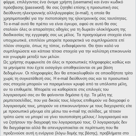
φόρμα, επιλέγοντας ένα όνομα χρήστη (username) και έναν κωδικό
πρόσβασης (password). θα σας ζητηθεί επίσης η προσωπική σας
διεύθυνση ηλεκτρονικής αλληλογραφίας (e-mail), η οποία θα
χρησιμοποιηθεί για την πιστοποίηση της ηλεκτρονικής σας ταυτότητας.
Το e-mail αυτό θα πρέπει να είναι έγκυρο, αφού σε αυτό θα σας
σταλούν όλες οι απαραίτητες οδηγίες για τη δωρεάν ολοκλήρωση της
διαδικασίας της εγγραφής σας ως μέλος. Τα προηγούμενα στοιχεία είναι
υποχρεωτικά, επιπλέον μπορείτε προαιρετικά να συμπληρώσετε επί
πλέον στοιχεία, όπως πχ τόπος, ενδιαφέροντα. Θα ήταν καλό να
συμπληρώσετε και κάποια τέτοια στοιχεία για την καλύτερη επικοινωνία
και γνωριμία μεταξύ των μελών.
Ως χρήστης συμφωνείτε ότι όλες οι προσωπικές πληροφορίες καθώς και
τα μηνύματα που έχετε εισαγάγει αποθηκεύονται σε μια βάση
δεδομένων. Οι πληροφορίες δεν θα αποκαλυφθούν σε οποιοδήποτε τρίτο
χωρίς τη συγκατάθεσή σας. Η e-mail διεύθυνση σας και τα προσωπικά
σας στοιχεία μπορούν να παραμείνουν κρυφά από τα υπόλοιπα μέλη,
αν το επιθυμείτε. Μπορείτε να καθορίσετε στις επιλογές του
λογαριασμού σας αν θα φαίνονται δημόσια ή όχι. Τα μέλη της
ρεμπετοσελίδας, που για δικούς τους λόγους επιθυμούν να διαγραφεί ο
λογαριασμός τους, μπορούν να επικοινωνήσουν με τους διαχειριστές είτε
με προσωπικό μήνυμα είτε μέσω του e-mail της σελίδας, με τέτοιον
τρόπο ώστε να μπορεί να γίνει ταυτοποίηση μέλους / λογαριασμού και
να ζητήσουν την διαγραφή του λογαριασμού τους. Ο λογαριασμός δεν
θα διαγράφεται αλλά θα απενεργοποιείται σε περίπτωση που θα
προξενούσε αυτή η ενέργεια (λόγω δομής της βάσης), προβλήματα στο