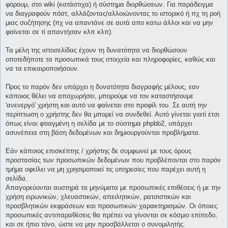
φόρουμ, στο wiki (κατάστιχα) ή σύστημα διορθώσεων. Για παράδειγμα
να διαγραφούν πόστ, αλλάζοντας/αλλοιώνοντας το ιστορικό ή πχ τη ροή
μιας συζήτησης (πχ να απαντάνε σε αυτά απο κατω άλλοι και να μην
φαίνεται σε τί απαντήσαν κλπ κλπ).
Τα μέλη της ιστοσελίδας έχουν τη δυνατότητα να διορθώσουν
οποτεδήποτε τα προσωπικά τους στοιχεία και πληροφορίες, καθώς και
να τα επικαιροποιήσουν.
Προς το παρόν δεν υπάρχει η δυνατότητα διαγραφής μέλους, εαν
κάποιος θέλει να αποχωρήσει, μπορούμε να τον καταστήσουμε
'ανενεργό' χρήστη και αυτό να φαίνεται στο προφίλ του. Σε αυτή την
περίπτωση ο χρήστης δεν θα μπορεί να συνδεθεί. Αυτό γίνεται γιατί έτσι
όπως είναι φτιαγμένη η σελίδα με το σύστημα phpbb2, υπάρχει
ασυνέπεια στη βάση δεδομένων και δημιουργούνται προβλήματα.
Εάν κάποιος επισκέπτης / χρήστης δε συμφωνεί με τους όρους
προστασίας των προσωπικών δεδομένων που προβλέπονται στο παρόν
τμήμα οφείλει να μη χρησιμοποιεί τις υπηρεσίες που παρέχει αυτή η
σελίδα.
Απαγορεύονται αυστηρά τα μηνύματα με προσωπικές επιθέσεις ή με την
χρήση ειρωνικών, χλευαστικών, απειλητικών, ρατσιστικών και
προσβλητικών εκφράσεων και προσωπικών χαρακτηρισμών. Οι όποιες
προσωπικές αντιπαραθέσεις θα πρέπει να γίνονται σε κόσμιο επίπεδο,
και σε ήπιο τόνο, ώστε να μην προσβάλλεται ο συνομιλητής.