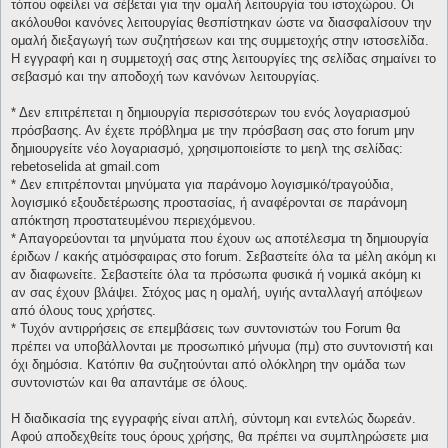
τόπου οφείλει να σέβεται για την ομαλή λειτουργία του ιστοχώρου. Οι
ακόλουθοι κανόνες λειτουργίας θεσπίστηκαν ώστε να διασφαλίσουν την
ομαλή διεξαγωγή των συζητήσεων και της συμμετοχής στην ιστοσελίδα.
Η εγγραφή και η συμμετοχή σας στης λειτουργίες της σελίδας σημαίνει το
σεβασμό και την αποδοχή των κανόνων λειτουργίας.
* Δεν επιτρέπεται η δημιουργία περισσότερων του ενός λογαριασμού
πρόσβασης. Αν έχετε πρόβλημα με την πρόσβαση σας στο forum μην
δημιουργείτε νέο λογαριασμό, χρησιμοποιείστε το μεηλ της σελίδας:
rebetoselida at gmail.com
* Δεν επιτρέπονται μηνύματα για παράνομο λογισμικό/τραγούδια,
λογισμικό εξουδετέρωσης προστασίας, ή αναφέρονται σε παράνομη
απόκτηση προστατευμένου περιεχόμενου.
* Απαγορεύονται τα μηνύματα που έχουν ως αποτέλεσμα τη δημιουργία
έριδων / κακής ατμόσφαιρας στο forum. Σεβαστείτε όλα τα μέλη ακόμη κι
αν διαφωνείτε. Σεβαστείτε όλα τα πρόσωπα φυσικά ή νομικά ακόμη κι
αν σας έχουν βλάψει. Στόχος μας η ομαλή, υγιής ανταλλαγή απόψεων
από όλους τους χρήστες.
* Τυχόν αντιρρήσεις σε επεμβάσεις των συντονιστών του Forum θα
πρέπει να υποβάλλονται με προσωπικό μήνυμα (πμ) στο συντονιστή και
όχι δημόσια. Κατόπιν θα συζητούνται από ολόκληρη την ομάδα των
συντονιστών και θα απαντάμε σε όλους.
Η διαδικασία της εγγραφής είναι απλή, σύντομη και εντελώς δωρεάν.
Αφού αποδεχθείτε τους όρους χρήσης, θα πρέπει να συμπληρώσετε μια