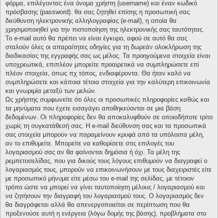
φόρμα, επιλέγοντας ένα όνομα χρήστη (username) και έναν κωδικό
πρόσβασης (password). θα σας ζητηθεί επίσης η προσωπική σας
διεύθυνση ηλεκτρονικής αλληλογραφίας (e-mail), η οποία θα
χρησιμοποιηθεί για την πιστοποίηση της ηλεκτρονικής σας ταυτότητας.
Το e-mail αυτό θα πρέπει να είναι έγκυρο, αφού σε αυτό θα σας
σταλούν όλες οι απαραίτητες οδηγίες για τη δωρεάν ολοκλήρωση της
διαδικασίας της εγγραφής σας ως μέλος. Τα προηγούμενα στοιχεία είναι
υποχρεωτικά, επιπλέον μπορείτε προαιρετικά να συμπληρώσετε επί
πλέον στοιχεία, όπως πχ τόπος, ενδιαφέροντα. Θα ήταν καλό να
συμπληρώσετε και κάποια τέτοια στοιχεία για την καλύτερη επικοινωνία
και γνωριμία μεταξύ των μελών.
Ως χρήστης συμφωνείτε ότι όλες οι προσωπικές πληροφορίες καθώς και
τα μηνύματα που έχετε εισαγάγει αποθηκεύονται σε μια βάση
δεδομένων. Οι πληροφορίες δεν θα αποκαλυφθούν σε οποιοδήποτε τρίτο
χωρίς τη συγκατάθεσή σας. Η e-mail διεύθυνση σας και τα προσωπικά
σας στοιχεία μπορούν να παραμείνουν κρυφά από τα υπόλοιπα μέλη,
αν το επιθυμείτε. Μπορείτε να καθορίσετε στις επιλογές του
λογαριασμού σας αν θα φαίνονται δημόσια ή όχι. Τα μέλη της
ρεμπετοσελίδας, που για δικούς τους λόγους επιθυμούν να διαγραφεί ο
λογαριασμός τους, μπορούν να επικοινωνήσουν με τους διαχειριστές είτε
με προσωπικό μήνυμα είτε μέσω του e-mail της σελίδας, με τέτοιον
τρόπο ώστε να μπορεί να γίνει ταυτοποίηση μέλους / λογαριασμού και
να ζητήσουν την διαγραφή του λογαριασμού τους. Ο λογαριασμός δεν
θα διαγράφεται αλλά θα απενεργοποιείται σε περίπτωση που θα
προξενούσε αυτή η ενέργεια (λόγω δομής της βάσης), προβλήματα στο