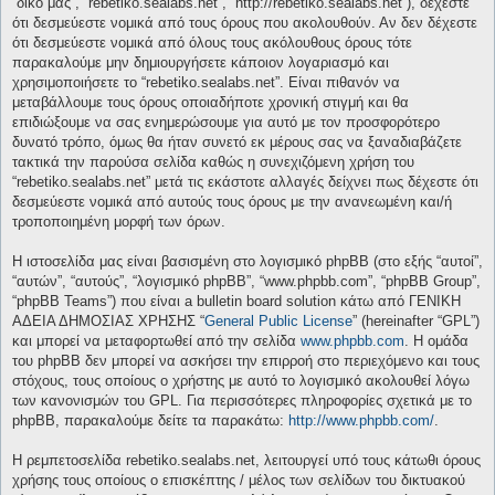
“δικό μας”, “rebetiko.sealabs.net”, “http://rebetiko.sealabs.net”), δέχεστε
ότι δεσμεύεστε νομικά από τους όρους που ακολουθούν. Αν δεν δέχεστε
ότι δεσμεύεστε νομικά από όλους τους ακόλουθους όρους τότε
παρακαλούμε μην δημιουργήσετε κάποιον λογαριασμό και
χρησιμοποιήσετε το “rebetiko.sealabs.net”. Είναι πιθανόν να
μεταβάλλουμε τους όρους οποιαδήποτε χρονική στιγμή και θα
επιδιώξουμε να σας ενημερώσουμε για αυτό με τον προσφορότερο
δυνατό τρόπο, όμως θα ήταν συνετό εκ μέρους σας να ξαναδιαβάζετε
τακτικά την παρούσα σελίδα καθώς η συνεχιζόμενη χρήση του
“rebetiko.sealabs.net” μετά τις εκάστοτε αλλαγές δείχνει πως δέχεστε ότι
δεσμεύεστε νομικά από αυτούς τους όρους με την ανανεωμένη και/ή
τροποποιημένη μορφή των όρων.
Η ιστοσελίδα μας είναι βασισμένη στο λογισμικό phpBB (στο εξής “αυτοί”,
“αυτών”, “αυτούς”, “λογισμικό phpBB”, “www.phpbb.com”, “phpBB Group”,
“phpBB Teams”) που είναι a bulletin board solution κάτω από ΓΕΝΙΚΗ
ΑΔΕΙΑ ΔΗΜΟΣΙΑΣ ΧΡΗΣΗΣ “
General Public License
” (hereinafter “GPL”)
και μπορεί να μεταφορτωθεί από την σελίδα
www.phpbb.com
. Η ομάδα
του phpBB δεν μπορεί να ασκήσει την επιρροή στο περιεχόμενο και τους
στόχους, τους οποίους ο χρήστης με αυτό το λογισμικό ακολουθεί λόγω
των κανονισμών του GPL. Για περισσότερες πληροφορίες σχετικά με το
phpBB, παρακαλούμε δείτε τα παρακάτω:
http://www.phpbb.com/
.
Η ρεμπετοσελίδα rebetiko.sealabs.net, λειτουργεί υπό τους κάτωθι όρους
χρήσης τους οποίους ο επισκέπτης / μέλος των σελίδων του δικτυακού