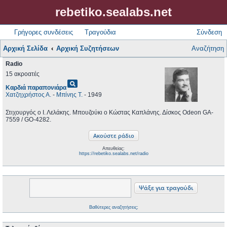
rebetiko.sealabs.net
Γρήγορες συνδέσεις
Τραγούδια
Σύνδεση
Αρχική Σελίδα
Αρχική Συζητήσεων
Αναζήτηση
Radio
15 ακροατές
pageview
Καρδιά παραπονιάρα
Χατζηχρήστος Α.
-
Μπίνης Τ.
- 1949
Στιχουργός ο Ι. Λελάκης. Μπουζούκι ο Κώστας Καπλάνης. Δίσκος Odeon GA-
7559 / GO-4282.
Απευθείας:
https://rebetiko.sealabs.net/radio
Βαθύτερες αναζητήσεις;