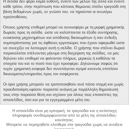
Η σελίδα δεν φέρει καμία ευθύνη, έναντι των μελών της αλλά και έναντι
κάθε τρίτου, στην περίπτωση που κάποιος θαμώνας στείλει τραγούδι στη
βάση δεδομένων χωρίς, εν γνώσει του, να τηρούνται οι ανωτέρω
προϋποθέσεις.
Όποιος χρήστης επιθυμεί μπορεί να συνεισφέρει με τη μορφή χρηματικής
δωρεάς προς τη σελίδα, ώστε να καλύπτονται τα έξοδα συντήρησης,
ενοικίασης μηχανημάτων και απόδοσης δικαιωμάτων ή σαν ένδειξη
συμπαράστασης για τις άφθονες εργατοώρες που έχουν αφιερωθεί ώστε
να συνεχίζει να λειτουργεί αυτή η σελίδα. Ο χρήστης που στέλνει δωρεά
παρακαλείται στέλνοντας μήνυμα στη διαχείριση της σελίδας, να μας
δηλώνει εάν επιθυμεί να φαίνονται πλήρως, μερικώς ή καθόλου τα
στοιχεία του και το ποσό που έχει προσφέρει. Δηλώνουμε σαφώς ότι
τυχόν χρηματική εισφορά δεν συνεπάγεται αγορά κανενός επιπλέον
δικαιώματος/υπηρεσίας προς τον εισφέροντα.
Οι όροι χρήσης μπορούν να τροποποιηθούν ανά πάσα στιγμή και χωρίς
προειδοποίηση εφόσον παραστεί ανάγκη με παράλληλη δημοσίευσή
τους στην παρούσα θέση και ισχύουν για όλους τους επισκέπτες της
ιστοσελίδας, όσο και για τα εγγεγραμμένα μέλη του.
Η ιστοσελίδα είναι μη εμπορική, τα τραγούδια και η αντίστοιχη
πληροφορία συνδιαμορφώνονται από τα μέλη της ιστοσελίδας-
κοινότητας.
Μπορείτε να περιηγηθείτε ελεύθερα στα τραγούδια χωρίς να ανοίξετε