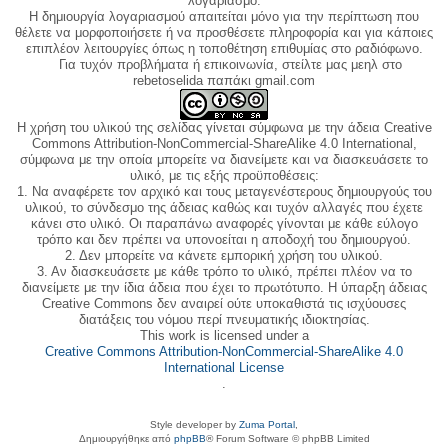
λογαριασμό.
Η δημιουργία λογαριασμού απαιτείται μόνο για την περίπτωση που
θέλετε να μορφοποιήσετε ή να προσθέσετε πληροφορία και για κάποιες
επιπλέον λειτουργίες όπως η τοποθέτηση επιθυμίας στο ραδιόφωνο.
Για τυχόν προβλήματα ή επικοινωνία, στείλτε μας μεηλ στο
rebetoselida παπάκι gmail.com
Η χρήση του υλικού της σελίδας γίνεται σύμφωνα με την άδεια Creative
Commons Attribution-NonCommercial-ShareAlike 4.0 International,
σύμφωνα με την οποία μπορείτε να διανείμετε και να διασκευάσετε το
υλικό, με τις εξής προϋποθέσεις:
1. Να αναφέρετε τον αρχικό και τους μεταγενέστερους δημιουργούς του
υλικού, το σύνδεσμο της άδειας καθώς και τυχόν αλλαγές που έχετε
κάνει στο υλικό. Οι παραπάνω αναφορές γίνονται με κάθε εύλογο
τρόπο και δεν πρέπει να υπονοείται η αποδοχή του δημιουργού.
2. Δεν μπορείτε να κάνετε εμπορική χρήση του υλικού.
3. Αν διασκευάσετε με κάθε τρόπο το υλικό, πρέπει πλέον να το
διανείμετε με την ίδια άδεια που έχει το πρωτότυπο. Η ύπαρξη άδειας
Creative Commons δεν αναιρεί ούτε υποκαθιστά τις ισχύουσες
διατάξεις του νόμου περί πνευματικής ιδιοκτησίας.
This work is licensed under a
Creative Commons Attribution-NonCommercial-ShareAlike 4.0
International License
.
Style developer by
Zuma Portal
,
Δημιουργήθηκε από
phpBB
® Forum Software © phpBB Limited