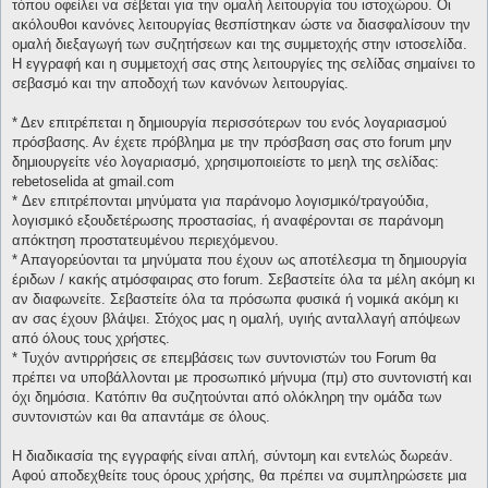
τόπου οφείλει να σέβεται για την ομαλή λειτουργία του ιστοχώρου. Οι
ακόλουθοι κανόνες λειτουργίας θεσπίστηκαν ώστε να διασφαλίσουν την
ομαλή διεξαγωγή των συζητήσεων και της συμμετοχής στην ιστοσελίδα.
Η εγγραφή και η συμμετοχή σας στης λειτουργίες της σελίδας σημαίνει το
σεβασμό και την αποδοχή των κανόνων λειτουργίας.
* Δεν επιτρέπεται η δημιουργία περισσότερων του ενός λογαριασμού
πρόσβασης. Αν έχετε πρόβλημα με την πρόσβαση σας στο forum μην
δημιουργείτε νέο λογαριασμό, χρησιμοποιείστε το μεηλ της σελίδας:
rebetoselida at gmail.com
* Δεν επιτρέπονται μηνύματα για παράνομο λογισμικό/τραγούδια,
λογισμικό εξουδετέρωσης προστασίας, ή αναφέρονται σε παράνομη
απόκτηση προστατευμένου περιεχόμενου.
* Απαγορεύονται τα μηνύματα που έχουν ως αποτέλεσμα τη δημιουργία
έριδων / κακής ατμόσφαιρας στο forum. Σεβαστείτε όλα τα μέλη ακόμη κι
αν διαφωνείτε. Σεβαστείτε όλα τα πρόσωπα φυσικά ή νομικά ακόμη κι
αν σας έχουν βλάψει. Στόχος μας η ομαλή, υγιής ανταλλαγή απόψεων
από όλους τους χρήστες.
* Τυχόν αντιρρήσεις σε επεμβάσεις των συντονιστών του Forum θα
πρέπει να υποβάλλονται με προσωπικό μήνυμα (πμ) στο συντονιστή και
όχι δημόσια. Κατόπιν θα συζητούνται από ολόκληρη την ομάδα των
συντονιστών και θα απαντάμε σε όλους.
Η διαδικασία της εγγραφής είναι απλή, σύντομη και εντελώς δωρεάν.
Αφού αποδεχθείτε τους όρους χρήσης, θα πρέπει να συμπληρώσετε μια