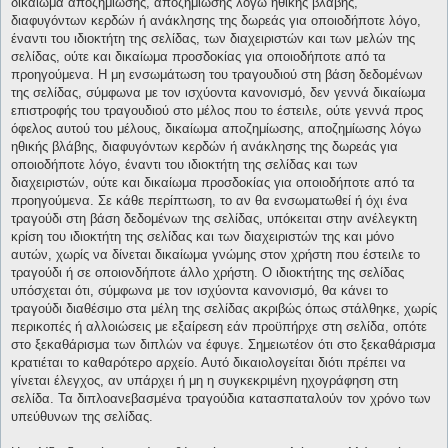
δικαίωμα αποζημίωσης, αποζημίωσης λόγω ηθικής βλάβης,
διαφυγόντων κερδών ή ανάκλησης της δωρεάς για οποιοδήποτε λόγο,
έναντι του ιδιοκτήτη της σελίδας, των διαχειριστών και των μελών της
σελίδας, ούτε και δικαίωμα προσδοκίας για οποιοδήποτε από τα
προηγούμενα. Η μη ενσωμάτωση του τραγουδιού στη βάση δεδομένων
της σελίδας, σύμφωνα με τον ισχύοντα κανονισμό, δεν γεννά δικαίωμα
επιστροφής του τραγουδιού στο μέλος που το έστειλε, ούτε γεννά προς
όφελος αυτού του μέλους, δικαίωμα αποζημίωσης, αποζημίωσης λόγω
ηθικής βλάβης, διαφυγόντων κερδών ή ανάκλησης της δωρεάς για
οποιοδήποτε λόγο, έναντι του ιδιοκτήτη της σελίδας και των
διαχειριστών, ούτε και δικαίωμα προσδοκίας για οποιοδήποτε από τα
προηγούμενα. Σε κάθε περίπτωση, το αν θα ενσωματωθεί ή όχι ένα
τραγούδι στη βάση δεδομένων της σελίδας, υπόκειται στην ανέλεγκτη
κρίση του ιδιοκτήτη της σελίδας και των διαχειριστών της και μόνο
αυτών, χωρίς να δίνεται δικαίωμα γνώμης στον χρήστη που έστειλε το
τραγούδι ή σε οποιονδήποτε άλλο χρήστη. Ο ιδιοκτήτης της σελίδας
υπόσχεται ότι, σύμφωνα με τον ισχύοντα κανονισμό, θα κάνει το
τραγούδι διαθέσιμο στα μέλη της σελίδας ακριβώς όπως στάλθηκε, χωρίς
περικοπές ή αλλοιώσεις με εξαίρεση εάν προϋπήρχε στη σελίδα, οπότε
στο ξεκαθάρισμα των διπλών να έφυγε. Σημειωτέον ότι στο ξεκαθάρισμα
κρατιέται το καθαρότερο αρχείο. Αυτό δικαιολογείται διότι πρέπει να
γίνεται έλεγχος, αν υπάρχει ή μη η συγκεκριμένη ηχογράφηση στη
σελίδα. Τα διπλοανεβασμένα τραγούδια κατασπαταλούν τον χρόνο των
υπεύθυνων της σελίδας.