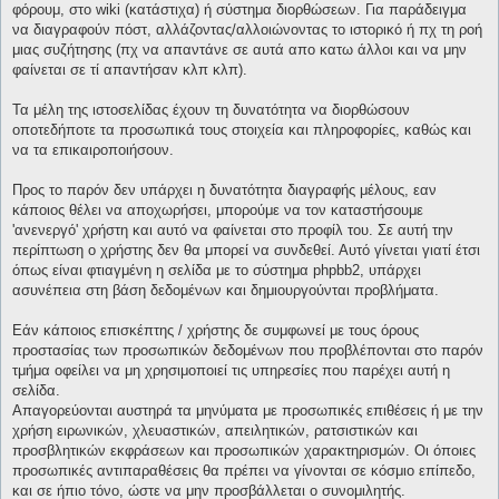
φόρουμ, στο wiki (κατάστιχα) ή σύστημα διορθώσεων. Για παράδειγμα
να διαγραφούν πόστ, αλλάζοντας/αλλοιώνοντας το ιστορικό ή πχ τη ροή
μιας συζήτησης (πχ να απαντάνε σε αυτά απο κατω άλλοι και να μην
φαίνεται σε τί απαντήσαν κλπ κλπ).
Τα μέλη της ιστοσελίδας έχουν τη δυνατότητα να διορθώσουν
οποτεδήποτε τα προσωπικά τους στοιχεία και πληροφορίες, καθώς και
να τα επικαιροποιήσουν.
Προς το παρόν δεν υπάρχει η δυνατότητα διαγραφής μέλους, εαν
κάποιος θέλει να αποχωρήσει, μπορούμε να τον καταστήσουμε
'ανενεργό' χρήστη και αυτό να φαίνεται στο προφίλ του. Σε αυτή την
περίπτωση ο χρήστης δεν θα μπορεί να συνδεθεί. Αυτό γίνεται γιατί έτσι
όπως είναι φτιαγμένη η σελίδα με το σύστημα phpbb2, υπάρχει
ασυνέπεια στη βάση δεδομένων και δημιουργούνται προβλήματα.
Εάν κάποιος επισκέπτης / χρήστης δε συμφωνεί με τους όρους
προστασίας των προσωπικών δεδομένων που προβλέπονται στο παρόν
τμήμα οφείλει να μη χρησιμοποιεί τις υπηρεσίες που παρέχει αυτή η
σελίδα.
Απαγορεύονται αυστηρά τα μηνύματα με προσωπικές επιθέσεις ή με την
χρήση ειρωνικών, χλευαστικών, απειλητικών, ρατσιστικών και
προσβλητικών εκφράσεων και προσωπικών χαρακτηρισμών. Οι όποιες
προσωπικές αντιπαραθέσεις θα πρέπει να γίνονται σε κόσμιο επίπεδο,
και σε ήπιο τόνο, ώστε να μην προσβάλλεται ο συνομιλητής.