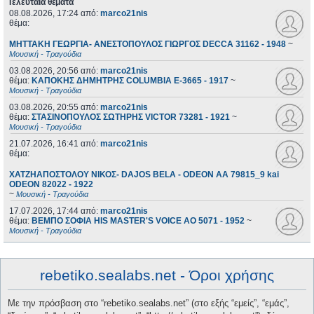
Τελευταία θέματα
08.08.2026, 17:24
από:
marco21nis
θέμα:
ΜΗΤΤΑΚΗ ΓΕΩΡΓΙΑ- ΑΝΕΣΤΟΠΟΥΛΟΣ ΓΙΩΡΓΟΣ DECCA 31162 - 1948
~
Μουσική - Τραγούδια
03.08.2026, 20:56
από:
marco21nis
θέμα:
ΚΑΠΟΚΗΣ ΔΗΜΗΤΡΗΣ COLUMBIA E-3665 - 1917
~
Μουσική - Τραγούδια
03.08.2026, 20:55
από:
marco21nis
θέμα:
ΣΤΑΣΙΝΟΠΟΥΛΟΣ ΣΩΤΗΡΗΣ VICTOR 73281 - 1921
~
Μουσική - Τραγούδια
21.07.2026, 16:41
από:
marco21nis
θέμα:
ΧΑΤΖΗΑΠΟΣΤΟΛΟΥ ΝΙΚΟΣ- DAJOS BELA - ODEON AA 79815_9 kai
ODEON 82022 - 1922
~
Μουσική - Τραγούδια
17.07.2026, 17:44
από:
marco21nis
θέμα:
ΒΕΜΠΟ ΣΟΦΙΑ HIS MASTER'S VOICE AO 5071 - 1952
~
Μουσική - Τραγούδια
rebetiko.sealabs.net - Όροι χρήσης
Με την πρόσβαση στο “rebetiko.sealabs.net” (στο εξής “εμείς”, “εμάς”,