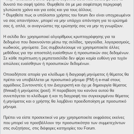
δυνατό πιο σαφή τρόπο. Θυμηθείτε ότι με μια σαφέστερη περιγραφή
γλυτώνετε χρόνο και για εσάς και για τους άλλους.
* Θυμηθείτε πως οι υπόλοιποι χρήστες του forum δεν είναι υποχρεωμένοι
να σας απαντήσουν, μπορεί να μην υπάρχει απάντηση για το ερώτημά
σας ή, απλά, οι αναγνώστες της ερώτησής σας να μην τη γνωρίζουν.
Η σελίδα δεν χρησιμοποιεί αλγορίθμους κρυπτογράφησης για τα
δεδομένα που διακινούνται μέσω της σελίδας, τραγούδια, λογαριασμούς,
κωδικούς, μηνύματα. Σας συμβουλεύουμε να χρησιμοποιείτε άλλες
μεθόδους για την αποστολή ευαίσθητων ή προσωπικών σας δεδομένων.
Σε κάθε περίπτωση η ρεμπετοσελίδα δεν φέρει καμία ευθύνη για τυχόν
απώλειες ευαίσθητων ή προσωπικών δεδομένων.
Οποιαδήποτε απορία για κλείδωμα ή διαγραφή μηνύματος ή θέματος θα
πρέπει να υποβάλλεται με προσωπικό μήνυμα (PM) ή e-mail στους
αρμόδιους Συντονιστές ή τον Διαχειριστή και όχι με δημιουργία θέματος
(thread) ή μηνύματος (post). Η παραβίαση του κανόνα αυτού θα
συνεπάγεται το κλείδωμα ή και τη διαγραφή του συγκεκριμένου θέματος
ή μηνύματος και ο χρήστης θα λαμβάνει προειδοποίηση με προσωπικό
μήνυμα.
Πρέπει να είστε προσεκτικοί να μην χρησιμοποιείτε εκφράσεις εκείνες
που μπορεί να προσβάλλουν την προσωπικότητα των συμμετεχόντων
στις συζητήσεις, στις διάφορες κατηγορίες του Forum.