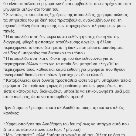
θα είναι αποτέλεσμα μηνυμάτων ή και συμβουλών που παρέχονται από
μηνύματα μελών στο forum του.
* Συνεπώς, οι επισκέπτες / χρήστες της ιστοσελίδας, χρησιμοποιώντας
τις υπηρεσίες του με δική τους πρωτοβουλία, αναλαμβάνουν και τη
σχετική ευθύνη διασταύρωσης των παρεχομένων πληροφοριών με τις
πηγές.
* H ιστοσελίδα αυτή δεν φέρει καμία ευθύνη ή υποχρέωση για την
διαγραφή, φθορά η αποτυχία αποθήκευσης αρχείων ή άλλου
περιεχομένου το οποίο διατηρείται ή διακινείται μέσω οποιασδήποτε
σελίδας ή υπηρεσίας του δικτυακού του τόπου.
* H ιστοσελίδα αυτή και ο ιδιοκτήτης του δεν ευθύνονται για το
περιεχόμενο άλλων sites για τα οποία δεν μπορεί να ελεγχθεί το
περιεχόμενό τους, καθώς και καμία ευθύνη για μηνύματα που θίγουν
πνευματικά δικαιώματα τρίτων ή κατοχυρωμένου υλικού.
* Καταβάλλεται κάθε δυνατή προσπάθεια ώστε να μην υπάρξουν τέτοια
μηνύματα. Σε περίπτωση όμως δημοσίευσης τέτοιων μηνυμάτων, αν
είστε ο κάτοχος των δικαιωμάτων μπορείτε να επικοινωνήσετε μαζί μας
στο e-mail μας, ώστε να αποσυρθούν άμεσα!
Πριν ζητήσετε / ρωτήσετε κάτι ακολουθήστε τους παρακάτω απλούς
κανόνες:
* Χρησιμοποιήστε την Αναζήτηση του forum(Ίσως να υπάρχει αυτό που
ζητάτε σε κάποιο παλιότερο topic / μήνυμα).
* Μην "απαιτείτε", αλλά ζητήστε ευγενικά αυτό που θέλετε με όσο το