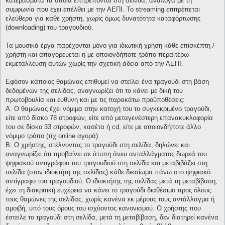
κατεβάσματα τα οποία επιτρέπονται στη σελίδα, ανάλογα με τη
συμφωνία που έχει επέλθει με την ΑΕΠΙ. Το streaming επιτρέπεται
ελεύθερα για κάθε χρήστη, χωρίς όμως δυνατότητα καταφόρτωσης
(downloading) του τραγουδιού.
Τα μουσικά έργα παρέχονται μόνο για ιδιωτική χρήση κάθε επισκέπτη /
χρήστη και απαγορεύεται η με οποιονδήποτε τρόπο περαιτέρω
εκμετάλλευση αυτών χωρίς την σχετική άδεια από την ΑΕΠΙ.
Εφόσον κάποιος θαμώνας επιθυμεί να στείλει ένα τραγούδι στη βάση
δεδομένων της σελίδας, αναγνωρίζει ότι το κάνει με δική του
πρωτοβουλία και ευθύνη και με τις παρακάτω προϋποθέσεις:
Α. Ο θαμώνας έχει νόμιμα στην κατοχή του το συγκεκριμένο τραγούδι,
είτε από δίσκο 78 στροφών, είτε από μεταγενέστερη επανακυκλοφορία
του σε δίσκο 33 στροφών, κασέτα ή cd, είτε με οποιονδήποτε άλλο
νόμιμο τρόπο (πχ online αγορά).
Β. Ο χρήστης, στέλνοντας το τραγούδι στη σελίδα, δηλώνει και
αναγνωρίζει ότι προβαίνει σε άτυπη άνευ ανταλλάγματος δωρεά του
ψηφιακού αντιγράφου του τραγουδιού στη σελίδα και μεταβιβάζει στη
σελίδα (στον ιδιοκτήτη της σελίδας) κάθε δικαίωμα πάνω στο ψηφιακό
αντίγραφο του τραγουδιού. Ο ιδιοκτήτης της σελίδας μετά τη μεταβίβαση,
έχει τη διακριτική ευχέρεια να κάνει το τραγούδι διαθέσιμο προς όλους
τους θαμώνες της σελίδας, χωρίς κανένα εκ μέρους τους αντάλλαγμα ή
αμοιβή, υπό τους όρους του ισχύοντος κανονισμού. Ο χρήστης που
έστειλε το τραγούδι στη σελίδα, μετά τη μεταβίβαση, δεν διατηρεί κανένα