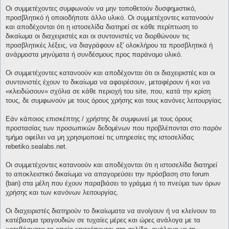
Οι συμμετέχοντες συμφωνούν να μην τοποθετούν δυσφημιστικό,
προσβλητικό ή οποιοδήποτε άλλο υλικό. Οι συμμετέχοντες κατανοούν
και αποδέχονται ότι η ιστοσελίδα διατηρεί σε κάθε περίπτωση το
δικαίωμα οι διαχειριστές και οι συντονιστές να διορθώνουν τις
προσβλητικές λέξεις, να διαγράφουν εξ' ολοκλήρου τα προσβλητικά ή
ανάρμοστα μηνύματα ή συνδέσμους προς παράνομο υλικό.
Οι συμμετέχοντες κατανοούν και αποδέχονται ότι οι διαχειριστές και οι
συντονιστές έχουν το δικαίωμα να αφαιρέσουν, μεταφέρουν ή και να
«κλειδώσουν» σχόλια σε κάθε περιοχή του site, που, κατά την κρίση
τους, δε συμφωνούν με τους όρους χρήσης και τους κανόνες λειτουργίας.
Εάν κάποιος επισκέπτης / χρήστης δε συμφωνεί με τους όρους
προστασίας των προσωπικών δεδομένων που προβλέπονται στο παρόν
τμήμα οφείλει να μη χρησιμοποιεί τις υπηρεσίες της ιστοσελίδας
rebetiko.sealabs.net.
Οι συμμετέχοντες κατανοούν και αποδέχονται ότι η ιστοσελίδα διατηρεί
το αποκλειστικό δικαίωμα να απαγορεύσει την πρόσβαση στο forum
(ban) στα μέλη που έχουν παραβιάσει το γράμμα ή το πνεύμα των όρων
χρήσης και των κανόνων λειτουργίας.
Οι διαχειριστές διατηρούν το δικαίωματα να ανοίγουν ή να κλείνουν το
κατέβασμα τραγουδιών σε τυχαίες μέρες και ώρες ανάλογα με τα