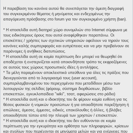
Η παραβίαση του κανόνα αυτού θα συνεπάγεται την άμεση διαγραφή
του συγκεκριμένου θέματος ή μηνύματος και ενδεχομένως την
απαγόρευση πρόσβασης στο forum για τον συγκεκριμένο χρήστη (ban).
* H ιστοσελίδα αυτή διατηρεί χώρο συνομιλιών στο Internet σύμφωνα με
τους ειδικότερους όρους που αυτοί αναφέρθηκαν παραπάνω. Οι
επισκέπτες / χρήστες των σχετικών υπηρεσιών οφείλουν να τηρούν τους
κανόνες καλής συμπεριφοράς και ευπρέπειας και να μην προβαίνουν σε
παράνομες ή ανήθικες διατυπώσεις.
* H ιστοσελίδα αυτή σε καμία περίπτωση δεν μπορεί να θεωρηθεί ότι
αποδέχεται ή ενστερνίζεται κατά οποιονδήποτε τρόπο τις εκφραζόμενες
σε αυτούς τους χώρους προσωπικές ιδέες ή αντιλήψεις.
* Τα μέλη παραμένουν αποκλειστικά υπεύθυνα για όλες τις πράξεις που
διενεργούνται από το λογαριασμό τους (user account),
συμπεριλαμβανομένου του περιεχομένου που μεταδίδουν μέσω των
λειτουργιών της σελίδας (φόρουμ, σύστημα διορθώσεων, βιβλίο
επισκεπτών, εγκυκλοπαίδεια "wiki", τσατ, αφιερώσεις στο ράδιο)
* H ιστοσελίδα αυτή και ο ιδιοκτήτης του δε φέρουν καμία ευθύνη για τις
θέσεις φυσικών ή νομικών προσώπων ή για οποιαδήποτε παρεξήγηση ή
απώλειες, άμεσες, έμμεσες, ειδικές, επακόλουθες ή άλλες, ή βλάβες
οποιουδήποτε τύπου από την πλευρά των χρηστών / επισκεπτών.
* H ιστοσελίδα αυτή και ο ιδιοκτήτης του δεν ευθύνονται σε καμία
περίπτωση για την εγκυρότητα και ορθότητα των πληροφοριών, κρίσεων
και σχολίων που περιέχονται σε μηνύματα μελών και για ενέργειες που