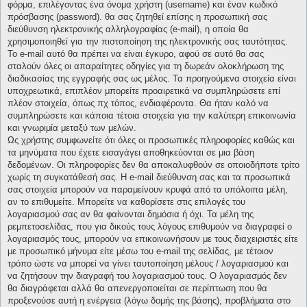
φόρμα, επιλέγοντας ένα όνομα χρήστη (username) και έναν κωδικό
πρόσβασης (password). θα σας ζητηθεί επίσης η προσωπική σας
διεύθυνση ηλεκτρονικής αλληλογραφίας (e-mail), η οποία θα
χρησιμοποιηθεί για την πιστοποίηση της ηλεκτρονικής σας ταυτότητας.
Το e-mail αυτό θα πρέπει να είναι έγκυρο, αφού σε αυτό θα σας
σταλούν όλες οι απαραίτητες οδηγίες για τη δωρεάν ολοκλήρωση της
διαδικασίας της εγγραφής σας ως μέλος. Τα προηγούμενα στοιχεία είναι
υποχρεωτικά, επιπλέον μπορείτε προαιρετικά να συμπληρώσετε επί
πλέον στοιχεία, όπως πχ τόπος, ενδιαφέροντα. Θα ήταν καλό να
συμπληρώσετε και κάποια τέτοια στοιχεία για την καλύτερη επικοινωνία
και γνωριμία μεταξύ των μελών.
Ως χρήστης συμφωνείτε ότι όλες οι προσωπικές πληροφορίες καθώς και
τα μηνύματα που έχετε εισαγάγει αποθηκεύονται σε μια βάση
δεδομένων. Οι πληροφορίες δεν θα αποκαλυφθούν σε οποιοδήποτε τρίτο
χωρίς τη συγκατάθεσή σας. Η e-mail διεύθυνση σας και τα προσωπικά
σας στοιχεία μπορούν να παραμείνουν κρυφά από τα υπόλοιπα μέλη,
αν το επιθυμείτε. Μπορείτε να καθορίσετε στις επιλογές του
λογαριασμού σας αν θα φαίνονται δημόσια ή όχι. Τα μέλη της
ρεμπετοσελίδας, που για δικούς τους λόγους επιθυμούν να διαγραφεί ο
λογαριασμός τους, μπορούν να επικοινωνήσουν με τους διαχειριστές είτε
με προσωπικό μήνυμα είτε μέσω του e-mail της σελίδας, με τέτοιον
τρόπο ώστε να μπορεί να γίνει ταυτοποίηση μέλους / λογαριασμού και
να ζητήσουν την διαγραφή του λογαριασμού τους. Ο λογαριασμός δεν
θα διαγράφεται αλλά θα απενεργοποιείται σε περίπτωση που θα
προξενούσε αυτή η ενέργεια (λόγω δομής της βάσης), προβλήματα στο