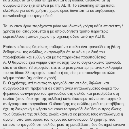
κατεβάσματα τα οποία επιτρέπονται στη σελίδα, ανάλογα με τη
συμφωνία που έχει επέλθει με την ΑΕΠΙ. Το streaming επιτρέπεται
ελεύθερα για κάθε χρήστη, χωρίς όμως δυνατότητα καταφόρτωσης
(downloading) του τραγουδιού.
Τα μουσικά έργα παρέχονται μόνο για ιδιωτική χρήση κάθε επισκέπτη /
χρήστη και απαγορεύεται η με οποιονδήποτε τρόπο περαιτέρω
εκμετάλλευση αυτών χωρίς την σχετική άδεια από την ΑΕΠΙ.
Εφόσον κάποιος θαμώνας επιθυμεί να στείλει ένα τραγούδι στη βάση
δεδομένων της σελίδας, αναγνωρίζει ότι το κάνει με δική του
πρωτοβουλία και ευθύνη και με τις παρακάτω προϋποθέσεις:
Α. Ο θαμώνας έχει νόμιμα στην κατοχή του το συγκεκριμένο τραγούδι,
είτε από δίσκο 78 στροφών, είτε από μεταγενέστερη επανακυκλοφορία
του σε δίσκο 33 στροφών, κασέτα ή cd, είτε με οποιονδήποτε άλλο
νόμιμο τρόπο (πχ online αγορά).
Β. Ο χρήστης, στέλνοντας το τραγούδι στη σελίδα, δηλώνει και
αναγνωρίζει ότι προβαίνει σε άτυπη άνευ ανταλλάγματος δωρεά του
ψηφιακού αντιγράφου του τραγουδιού στη σελίδα και μεταβιβάζει στη
σελίδα (στον ιδιοκτήτη της σελίδας) κάθε δικαίωμα πάνω στο ψηφιακό
αντίγραφο του τραγουδιού. Ο ιδιοκτήτης της σελίδας μετά τη μεταβίβαση,
έχει τη διακριτική ευχέρεια να κάνει το τραγούδι διαθέσιμο προς όλους
τους θαμώνες της σελίδας, χωρίς κανένα εκ μέρους τους αντάλλαγμα ή
αμοιβή, υπό τους όρους του ισχύοντος κανονισμού. Ο χρήστης που
έστειλε το τραγούδι στη σελίδα, μετά τη μεταβίβαση, δεν διατηρεί κανένα