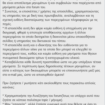
θα είναι αποτέλεσμα μηνυμάτων ή και συμβουλών που παρέχονται από
μηνύματα μελών στο forum του.
* Συνεπώς, οι επισκέπτες / χρήστες της ιστοσελίδας, χρησιμοποιώντας
τις υπηρεσίες του με δική τους πρωτοβουλία, αναλαμβάνουν και τη
σχετική ευθύνη διασταύρωσης των παρεχομένων πληροφοριών με τις
πηγές.
* H ιστοσελίδα αυτή δεν φέρει καμία ευθύνη ή υποχρέωση για την
διαγραφή, φθορά η αποτυχία αποθήκευσης αρχείων ή άλλου
περιεχομένου το οποίο διατηρείται ή διακινείται μέσω οποιασδήποτε
σελίδας ή υπηρεσίας του δικτυακού του τόπου.
* H ιστοσελίδα αυτή και ο ιδιοκτήτης του δεν ευθύνονται για το
περιεχόμενο άλλων sites για τα οποία δεν μπορεί να ελεγχθεί το
περιεχόμενό τους, καθώς και καμία ευθύνη για μηνύματα που θίγουν
πνευματικά δικαιώματα τρίτων ή κατοχυρωμένου υλικού.
* Καταβάλλεται κάθε δυνατή προσπάθεια ώστε να μην υπάρξουν τέτοια
μηνύματα. Σε περίπτωση όμως δημοσίευσης τέτοιων μηνυμάτων, αν
είστε ο κάτοχος των δικαιωμάτων μπορείτε να επικοινωνήσετε μαζί μας
στο e-mail μας, ώστε να αποσυρθούν άμεσα!
Πριν ζητήσετε / ρωτήσετε κάτι ακολουθήστε τους παρακάτω απλούς
κανόνες:
* Χρησιμοποιήστε την Αναζήτηση του forum(Ίσως να υπάρχει αυτό που
ζητάτε σε κάποιο παλιότερο topic / μήνυμα).
* Μην "απαιτείτε", αλλά ζητήστε ευγενικά αυτό που θέλετε με όσο το