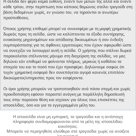
Η σελίδα δεν φέρει καμία ευθύνη, έναντι των μελών της αλλά και έναντι
κάθε τρίτου, στην περίπτωση που κάποιος θαμώνας στείλει τραγούδι στη
βάση δεδομένων χωρίς, εν γνώσει του, να τηρούνται οι ανωτέρω
προϋποθέσεις.
Όποιος χρήστης επιθυμεί μπορεί να συνεισφέρει με τη μορφή χρηματικής
δωρεάς προς τη σελίδα, ώστε να καλύπτονται τα έξοδα συντήρησης,
ενοικίασης μηχανημάτων και απόδοσης δικαιωμάτων ή σαν ένδειξη
συμπαράστασης για τις άφθονες εργατοώρες που έχουν αφιερωθεί ώστε
να συνεχίζει να λειτουργεί αυτή η σελίδα. Ο χρήστης που στέλνει δωρεά
παρακαλείται στέλνοντας μήνυμα στη διαχείριση της σελίδας, να μας
δηλώνει εάν επιθυμεί να φαίνονται πλήρως, μερικώς ή καθόλου τα
στοιχεία του και το ποσό που έχει προσφέρει. Δηλώνουμε σαφώς ότι
τυχόν χρηματική εισφορά δεν συνεπάγεται αγορά κανενός επιπλέον
δικαιώματος/υπηρεσίας προς τον εισφέροντα.
Οι όροι χρήσης μπορούν να τροποποιηθούν ανά πάσα στιγμή και χωρίς
προειδοποίηση εφόσον παραστεί ανάγκη με παράλληλη δημοσίευσή
τους στην παρούσα θέση και ισχύουν για όλους τους επισκέπτες της
ιστοσελίδας, όσο και για τα εγγεγραμμένα μέλη του.
Η ιστοσελίδα είναι μη εμπορική, τα τραγούδια και η αντίστοιχη
πληροφορία συνδιαμορφώνονται από τα μέλη της ιστοσελίδας-
κοινότητας.
Μπορείτε να περιηγηθείτε ελεύθερα στα τραγούδια χωρίς να ανοίξετε