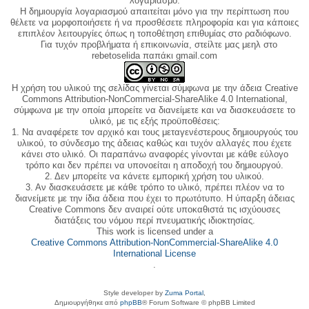
λογαριασμό.
Η δημιουργία λογαριασμού απαιτείται μόνο για την περίπτωση που
θέλετε να μορφοποιήσετε ή να προσθέσετε πληροφορία και για κάποιες
επιπλέον λειτουργίες όπως η τοποθέτηση επιθυμίας στο ραδιόφωνο.
Για τυχόν προβλήματα ή επικοινωνία, στείλτε μας μεηλ στο
rebetoselida παπάκι gmail.com
Η χρήση του υλικού της σελίδας γίνεται σύμφωνα με την άδεια Creative
Commons Attribution-NonCommercial-ShareAlike 4.0 International,
σύμφωνα με την οποία μπορείτε να διανείμετε και να διασκευάσετε το
υλικό, με τις εξής προϋποθέσεις:
1. Να αναφέρετε τον αρχικό και τους μεταγενέστερους δημιουργούς του
υλικού, το σύνδεσμο της άδειας καθώς και τυχόν αλλαγές που έχετε
κάνει στο υλικό. Οι παραπάνω αναφορές γίνονται με κάθε εύλογο
τρόπο και δεν πρέπει να υπονοείται η αποδοχή του δημιουργού.
2. Δεν μπορείτε να κάνετε εμπορική χρήση του υλικού.
3. Αν διασκευάσετε με κάθε τρόπο το υλικό, πρέπει πλέον να το
διανείμετε με την ίδια άδεια που έχει το πρωτότυπο. Η ύπαρξη άδειας
Creative Commons δεν αναιρεί ούτε υποκαθιστά τις ισχύουσες
διατάξεις του νόμου περί πνευματικής ιδιοκτησίας.
This work is licensed under a
Creative Commons Attribution-NonCommercial-ShareAlike 4.0
International License
.
Style developer by
Zuma Portal
,
Δημιουργήθηκε από
phpBB
® Forum Software © phpBB Limited