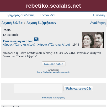
rebetiko.sealabs.net
Γρήγορες συνδέσεις
Τραγούδια
Σύνδεση
Αρχική Σελίδα
Αρχική Συζητήσεων
Αναζήτηση
Radio
12 ακροατές
pageview
Έτσι είναι μάγκα η ζωή
Χάρμας (Τόλης και Λίτσα)
-
Χάρμας (Τόλης και Λίτσα)
- 1948
Συνοδεύει η Ελένη Κώτσογλου. Δίσκος ODEON GA-7464. Στην άλλη όψη του
δίσκου το: "Γκιούλ Τζαμάλ".
Απευθείας:
https://rebetiko.sealabs.net/radio
Βαθύτερες αναζητήσεις;