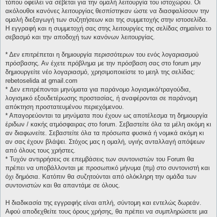
τόπου οφείλει να σέβεται για την ομαλή λειτουργία του ιστοχώρου. Οι
ακόλουθοι κανόνες λειτουργίας θεσπίστηκαν ώστε να διασφαλίσουν την
ομαλή διεξαγωγή των συζητήσεων και της συμμετοχής στην ιστοσελίδα.
Η εγγραφή και η συμμετοχή σας στης λειτουργίες της σελίδας σημαίνει το
σεβασμό και την αποδοχή των κανόνων λειτουργίας.
* Δεν επιτρέπεται η δημιουργία περισσότερων του ενός λογαριασμού
πρόσβασης. Αν έχετε πρόβλημα με την πρόσβαση σας στο forum μην
δημιουργείτε νέο λογαριασμό, χρησιμοποιείστε το μεηλ της σελίδας:
rebetoselida at gmail.com
* Δεν επιτρέπονται μηνύματα για παράνομο λογισμικό/τραγούδια,
λογισμικό εξουδετέρωσης προστασίας, ή αναφέρονται σε παράνομη
απόκτηση προστατευμένου περιεχόμενου.
* Απαγορεύονται τα μηνύματα που έχουν ως αποτέλεσμα τη δημιουργία
έριδων / κακής ατμόσφαιρας στο forum. Σεβαστείτε όλα τα μέλη ακόμη κι
αν διαφωνείτε. Σεβαστείτε όλα τα πρόσωπα φυσικά ή νομικά ακόμη κι
αν σας έχουν βλάψει. Στόχος μας η ομαλή, υγιής ανταλλαγή απόψεων
από όλους τους χρήστες.
* Τυχόν αντιρρήσεις σε επεμβάσεις των συντονιστών του Forum θα
πρέπει να υποβάλλονται με προσωπικό μήνυμα (πμ) στο συντονιστή και
όχι δημόσια. Κατόπιν θα συζητούνται από ολόκληρη την ομάδα των
συντονιστών και θα απαντάμε σε όλους.
Η διαδικασία της εγγραφής είναι απλή, σύντομη και εντελώς δωρεάν.
Αφού αποδεχθείτε τους όρους χρήσης, θα πρέπει να συμπληρώσετε μια