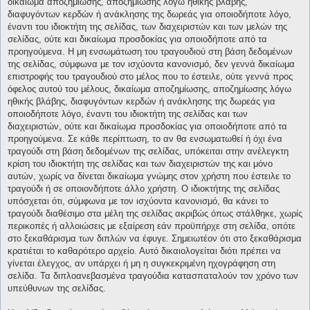
δικαίωμα αποζημίωσης, αποζημίωσης λόγω ηθικής βλάβης,
διαφυγόντων κερδών ή ανάκλησης της δωρεάς για οποιοδήποτε λόγο,
έναντι του ιδιοκτήτη της σελίδας, των διαχειριστών και των μελών της
σελίδας, ούτε και δικαίωμα προσδοκίας για οποιοδήποτε από τα
προηγούμενα. Η μη ενσωμάτωση του τραγουδιού στη βάση δεδομένων
της σελίδας, σύμφωνα με τον ισχύοντα κανονισμό, δεν γεννά δικαίωμα
επιστροφής του τραγουδιού στο μέλος που το έστειλε, ούτε γεννά προς
όφελος αυτού του μέλους, δικαίωμα αποζημίωσης, αποζημίωσης λόγω
ηθικής βλάβης, διαφυγόντων κερδών ή ανάκλησης της δωρεάς για
οποιοδήποτε λόγο, έναντι του ιδιοκτήτη της σελίδας και των
διαχειριστών, ούτε και δικαίωμα προσδοκίας για οποιοδήποτε από τα
προηγούμενα. Σε κάθε περίπτωση, το αν θα ενσωματωθεί ή όχι ένα
τραγούδι στη βάση δεδομένων της σελίδας, υπόκειται στην ανέλεγκτη
κρίση του ιδιοκτήτη της σελίδας και των διαχειριστών της και μόνο
αυτών, χωρίς να δίνεται δικαίωμα γνώμης στον χρήστη που έστειλε το
τραγούδι ή σε οποιονδήποτε άλλο χρήστη. Ο ιδιοκτήτης της σελίδας
υπόσχεται ότι, σύμφωνα με τον ισχύοντα κανονισμό, θα κάνει το
τραγούδι διαθέσιμο στα μέλη της σελίδας ακριβώς όπως στάλθηκε, χωρίς
περικοπές ή αλλοιώσεις με εξαίρεση εάν προϋπήρχε στη σελίδα, οπότε
στο ξεκαθάρισμα των διπλών να έφυγε. Σημειωτέον ότι στο ξεκαθάρισμα
κρατιέται το καθαρότερο αρχείο. Αυτό δικαιολογείται διότι πρέπει να
γίνεται έλεγχος, αν υπάρχει ή μη η συγκεκριμένη ηχογράφηση στη
σελίδα. Τα διπλοανεβασμένα τραγούδια κατασπαταλούν τον χρόνο των
υπεύθυνων της σελίδας.