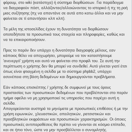
φόρουμ, στο wiki (κατάστιχα) ή σύστημα διορθώσεων. Για παράδειγμα
να διαγραφούν πόστ, αλλάζοντας/αλλοιώνοντας το ιστορικό ή πχ τη ροή
μιας συζήτησης (πχ να απαντάνε σε αυτά απο κατω άλλοι και να μην
φαίνεται σε τί απαντήσαν κλπ κλπ).
Τα μέλη της ιστοσελίδας έχουν τη δυνατότητα να διορθώσουν
οποτεδήποτε τα προσωπικά τους στοιχεία και πληροφορίες, καθώς και
να τα επικαιροποιήσουν.
Προς το παρόν δεν υπάρχει η δυνατότητα διαγραφής μέλους, εαν
κάποιος θέλει να αποχωρήσει, μπορούμε να τον καταστήσουμε
'ανενεργό' χρήστη και αυτό να φαίνεται στο προφίλ του. Σε αυτή την
περίπτωση ο χρήστης δεν θα μπορεί να συνδεθεί. Αυτό γίνεται γιατί έτσι
όπως είναι φτιαγμένη η σελίδα με το σύστημα phpbb2, υπάρχει
ασυνέπεια στη βάση δεδομένων και δημιουργούνται προβλήματα.
Εάν κάποιος επισκέπτης / χρήστης δε συμφωνεί με τους όρους
προστασίας των προσωπικών δεδομένων που προβλέπονται στο παρόν
τμήμα οφείλει να μη χρησιμοποιεί τις υπηρεσίες που παρέχει αυτή η
σελίδα.
Απαγορεύονται αυστηρά τα μηνύματα με προσωπικές επιθέσεις ή με την
χρήση ειρωνικών, χλευαστικών, απειλητικών, ρατσιστικών και
προσβλητικών εκφράσεων και προσωπικών χαρακτηρισμών. Οι όποιες
προσωπικές αντιπαραθέσεις θα πρέπει να γίνονται σε κόσμιο επίπεδο,
και σε ήπιο τόνο, ώστε να μην προσβάλλεται ο συνομιλητής.