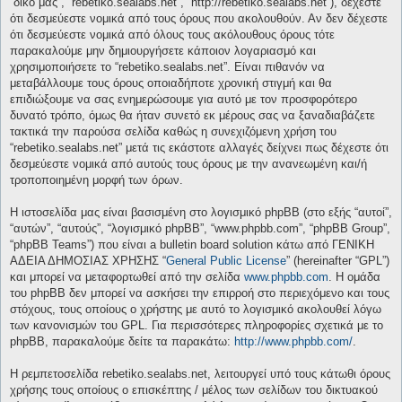
“δικό μας”, “rebetiko.sealabs.net”, “http://rebetiko.sealabs.net”), δέχεστε
ότι δεσμεύεστε νομικά από τους όρους που ακολουθούν. Αν δεν δέχεστε
ότι δεσμεύεστε νομικά από όλους τους ακόλουθους όρους τότε
παρακαλούμε μην δημιουργήσετε κάποιον λογαριασμό και
χρησιμοποιήσετε το “rebetiko.sealabs.net”. Είναι πιθανόν να
μεταβάλλουμε τους όρους οποιαδήποτε χρονική στιγμή και θα
επιδιώξουμε να σας ενημερώσουμε για αυτό με τον προσφορότερο
δυνατό τρόπο, όμως θα ήταν συνετό εκ μέρους σας να ξαναδιαβάζετε
τακτικά την παρούσα σελίδα καθώς η συνεχιζόμενη χρήση του
“rebetiko.sealabs.net” μετά τις εκάστοτε αλλαγές δείχνει πως δέχεστε ότι
δεσμεύεστε νομικά από αυτούς τους όρους με την ανανεωμένη και/ή
τροποποιημένη μορφή των όρων.
Η ιστοσελίδα μας είναι βασισμένη στο λογισμικό phpBB (στο εξής “αυτοί”,
“αυτών”, “αυτούς”, “λογισμικό phpBB”, “www.phpbb.com”, “phpBB Group”,
“phpBB Teams”) που είναι a bulletin board solution κάτω από ΓΕΝΙΚΗ
ΑΔΕΙΑ ΔΗΜΟΣΙΑΣ ΧΡΗΣΗΣ “
General Public License
” (hereinafter “GPL”)
και μπορεί να μεταφορτωθεί από την σελίδα
www.phpbb.com
. Η ομάδα
του phpBB δεν μπορεί να ασκήσει την επιρροή στο περιεχόμενο και τους
στόχους, τους οποίους ο χρήστης με αυτό το λογισμικό ακολουθεί λόγω
των κανονισμών του GPL. Για περισσότερες πληροφορίες σχετικά με το
phpBB, παρακαλούμε δείτε τα παρακάτω:
http://www.phpbb.com/
.
Η ρεμπετοσελίδα rebetiko.sealabs.net, λειτουργεί υπό τους κάτωθι όρους
χρήσης τους οποίους ο επισκέπτης / μέλος των σελίδων του δικτυακού