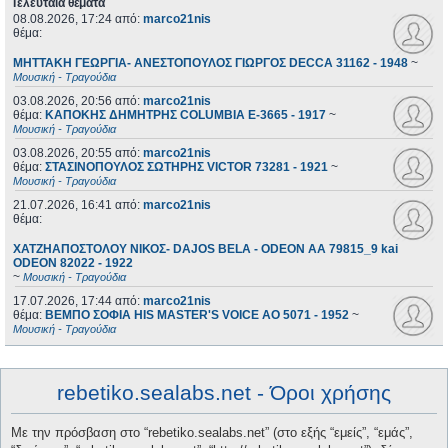
Τελευταία θέματα
08.08.2026, 17:24
από:
marco21nis
θέμα:
ΜΗΤΤΑΚΗ ΓΕΩΡΓΙΑ- ΑΝΕΣΤΟΠΟΥΛΟΣ ΓΙΩΡΓΟΣ DECCA 31162 - 1948
~
Μουσική - Τραγούδια
03.08.2026, 20:56
από:
marco21nis
θέμα:
ΚΑΠΟΚΗΣ ΔΗΜΗΤΡΗΣ COLUMBIA E-3665 - 1917
~
Μουσική - Τραγούδια
03.08.2026, 20:55
από:
marco21nis
θέμα:
ΣΤΑΣΙΝΟΠΟΥΛΟΣ ΣΩΤΗΡΗΣ VICTOR 73281 - 1921
~
Μουσική - Τραγούδια
21.07.2026, 16:41
από:
marco21nis
θέμα:
ΧΑΤΖΗΑΠΟΣΤΟΛΟΥ ΝΙΚΟΣ- DAJOS BELA - ODEON AA 79815_9 kai
ODEON 82022 - 1922
~
Μουσική - Τραγούδια
17.07.2026, 17:44
από:
marco21nis
θέμα:
ΒΕΜΠΟ ΣΟΦΙΑ HIS MASTER'S VOICE AO 5071 - 1952
~
Μουσική - Τραγούδια
rebetiko.sealabs.net - Όροι χρήσης
Με την πρόσβαση στο “rebetiko.sealabs.net” (στο εξής “εμείς”, “εμάς”,