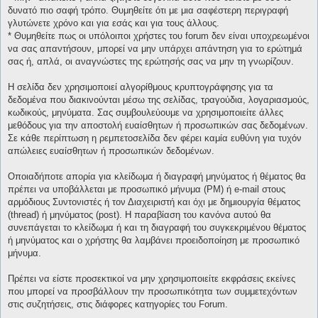
δυνατό πιο σαφή τρόπο. Θυμηθείτε ότι με μια σαφέστερη περιγραφή
γλυτώνετε χρόνο και για εσάς και για τους άλλους.
* Θυμηθείτε πως οι υπόλοιποι χρήστες του forum δεν είναι υποχρεωμένοι
να σας απαντήσουν, μπορεί να μην υπάρχει απάντηση για το ερώτημά
σας ή, απλά, οι αναγνώστες της ερώτησής σας να μην τη γνωρίζουν.
Η σελίδα δεν χρησιμοποιεί αλγορίθμους κρυπτογράφησης για τα
δεδομένα που διακινούνται μέσω της σελίδας, τραγούδια, λογαριασμούς,
κωδικούς, μηνύματα. Σας συμβουλεύουμε να χρησιμοποιείτε άλλες
μεθόδους για την αποστολή ευαίσθητων ή προσωπικών σας δεδομένων.
Σε κάθε περίπτωση η ρεμπετοσελίδα δεν φέρει καμία ευθύνη για τυχόν
απώλειες ευαίσθητων ή προσωπικών δεδομένων.
Οποιαδήποτε απορία για κλείδωμα ή διαγραφή μηνύματος ή θέματος θα
πρέπει να υποβάλλεται με προσωπικό μήνυμα (PM) ή e-mail στους
αρμόδιους Συντονιστές ή τον Διαχειριστή και όχι με δημιουργία θέματος
(thread) ή μηνύματος (post). Η παραβίαση του κανόνα αυτού θα
συνεπάγεται το κλείδωμα ή και τη διαγραφή του συγκεκριμένου θέματος
ή μηνύματος και ο χρήστης θα λαμβάνει προειδοποίηση με προσωπικό
μήνυμα.
Πρέπει να είστε προσεκτικοί να μην χρησιμοποιείτε εκφράσεις εκείνες
που μπορεί να προσβάλλουν την προσωπικότητα των συμμετεχόντων
στις συζητήσεις, στις διάφορες κατηγορίες του Forum.