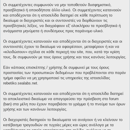
Οι συμμετέχοντες συμφωνούν να μην τοποθετούν δυσφημιστικό,
προσβλητικό ή οποιοδήποτε άλλο υλικό. Οι συμμετέχοντες κατανοούν
και αποδέχονται ότι η ιστοσελίδα διατηρεί σε κάθε περίπτωση το
δικαίωμα οι διαχειριστές και οι συντονιστές να διορθώνουν τις
προσβλητικές λέξεις, να διαγράφουν εξ' ολοκλήρου τα προσβλητικά ή
ανάρμοστα μηνύματα ή συνδέσμους προς παράνομο υλικό.
Οι συμμετέχοντες κατανοούν και αποδέχονται ότι οι διαχειριστές και οι
συντονιστές έχουν το δικαίωμα να αφαιρέσουν, μεταφέρουν ή και να
«κλειδώσουν» σχόλια σε κάθε περιοχή του site, που, κατά την κρίση
τους, δε συμφωνούν με τους όρους χρήσης και τους κανόνες λειτουργίας.
Εάν κάποιος επισκέπτης / χρήστης δε συμφωνεί με τους όρους
προστασίας των προσωπικών δεδομένων που προβλέπονται στο παρόν
τμήμα οφείλει να μη χρησιμοποιεί τις υπηρεσίες της ιστοσελίδας
rebetiko.sealabs.net.
Οι συμμετέχοντες κατανοούν και αποδέχονται ότι η ιστοσελίδα διατηρεί
το αποκλειστικό δικαίωμα να απαγορεύσει την πρόσβαση στο forum
(ban) στα μέλη που έχουν παραβιάσει το γράμμα ή το πνεύμα των όρων
χρήσης και των κανόνων λειτουργίας.
Οι διαχειριστές διατηρούν το δικαίωματα να ανοίγουν ή να κλείνουν το
κατέβασμα τραγουδιών σε τυχαίες μέρες και ώρες ανάλογα με τα