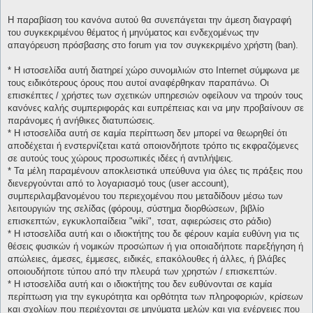
Η παραβίαση του κανόνα αυτού θα συνεπάγεται την άμεση διαγραφή
του συγκεκριμένου θέματος ή μηνύματος και ενδεχομένως την
απαγόρευση πρόσβασης στο forum για τον συγκεκριμένο χρήστη (ban).
* H ιστοσελίδα αυτή διατηρεί χώρο συνομιλιών στο Internet σύμφωνα με
τους ειδικότερους όρους που αυτοί αναφέρθηκαν παραπάνω. Οι
επισκέπτες / χρήστες των σχετικών υπηρεσιών οφείλουν να τηρούν τους
κανόνες καλής συμπεριφοράς και ευπρέπειας και να μην προβαίνουν σε
παράνομες ή ανήθικες διατυπώσεις.
* H ιστοσελίδα αυτή σε καμία περίπτωση δεν μπορεί να θεωρηθεί ότι
αποδέχεται ή ενστερνίζεται κατά οποιονδήποτε τρόπο τις εκφραζόμενες
σε αυτούς τους χώρους προσωπικές ιδέες ή αντιλήψεις.
* Τα μέλη παραμένουν αποκλειστικά υπεύθυνα για όλες τις πράξεις που
διενεργούνται από το λογαριασμό τους (user account),
συμπεριλαμβανομένου του περιεχομένου που μεταδίδουν μέσω των
λειτουργιών της σελίδας (φόρουμ, σύστημα διορθώσεων, βιβλίο
επισκεπτών, εγκυκλοπαίδεια "wiki", τσατ, αφιερώσεις στο ράδιο)
* H ιστοσελίδα αυτή και ο ιδιοκτήτης του δε φέρουν καμία ευθύνη για τις
θέσεις φυσικών ή νομικών προσώπων ή για οποιαδήποτε παρεξήγηση ή
απώλειες, άμεσες, έμμεσες, ειδικές, επακόλουθες ή άλλες, ή βλάβες
οποιουδήποτε τύπου από την πλευρά των χρηστών / επισκεπτών.
* H ιστοσελίδα αυτή και ο ιδιοκτήτης του δεν ευθύνονται σε καμία
περίπτωση για την εγκυρότητα και ορθότητα των πληροφοριών, κρίσεων
και σχολίων που περιέχονται σε μηνύματα μελών και για ενέργειες που