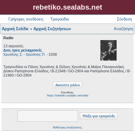
rebetiko.sealabs.net
Γρήγορες συνδέσεις
Τραγούδια
Σύνδεση
Αρχική Σελίδα
Αρχική Συζητήσεων
Αναζήτηση
Radio
13 ακροατές
Δυο, τρεις μελαχροινές
Χρυσίνης Σ.
-
Χρυσίνης Π.
- 1938
Τραγουδάνε οι Πάνος Χρυσίνης & Στέλιος Χρυσίνης & Μαίρη Παναγιωτάκη.
Δίσκοι Parlophone Ελλάδος / B-21948 / GO-2904 και Parlophone Ελλάδος / B-
21960 / GO-2904
Απευθείας:
https://rebetiko.sealabs.net/radio
Βαθύτερες αναζητήσεις;