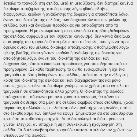
έστειλε το τραγούδι στη σελίδα, μετά τη μεταβίβαση, δεν διατηρεί κανένα
δικαίωμα αποζημίωσης, αποζημίωσης λόγω ηθικής βλάβης,
διαφυγόντων κερδών ή ανάκλησης της δωρεάς για οποιοδήποτε λόγο,
έναντι του ιδιοκτήτη της σελίδας, των διαχειριστών και των μελών της
σελίδας, ούτε και δικαίωμα προσδοκίας για οποιοδήποτε από τα
προηγούμενα. Η μη ενσωμάτωση του τραγουδιού στη βάση δεδομένων
της σελίδας, σύμφωνα με τον ισχύοντα κανονισμό, δεν γεννά δικαίωμα
επιστροφής του τραγουδιού στο μέλος που το έστειλε, ούτε γεννά προς
όφελος αυτού του μέλους, δικαίωμα αποζημίωσης, αποζημίωσης λόγω
ηθικής βλάβης, διαφυγόντων κερδών ή ανάκλησης της δωρεάς για
οποιοδήποτε λόγο, έναντι του ιδιοκτήτη της σελίδας και των
διαχειριστών, ούτε και δικαίωμα προσδοκίας για οποιοδήποτε από τα
προηγούμενα. Σε κάθε περίπτωση, το αν θα ενσωματωθεί ή όχι ένα
τραγούδι στη βάση δεδομένων της σελίδας, υπόκειται στην ανέλεγκτη
κρίση του ιδιοκτήτη της σελίδας και των διαχειριστών της και μόνο
αυτών, χωρίς να δίνεται δικαίωμα γνώμης στον χρήστη που έστειλε το
τραγούδι ή σε οποιονδήποτε άλλο χρήστη. Ο ιδιοκτήτης της σελίδας
υπόσχεται ότι, σύμφωνα με τον ισχύοντα κανονισμό, θα κάνει το
τραγούδι διαθέσιμο στα μέλη της σελίδας ακριβώς όπως στάλθηκε, χωρίς
περικοπές ή αλλοιώσεις με εξαίρεση εάν προϋπήρχε στη σελίδα, οπότε
στο ξεκαθάρισμα των διπλών να έφυγε. Σημειωτέον ότι στο ξεκαθάρισμα
κρατιέται το καθαρότερο αρχείο. Αυτό δικαιολογείται διότι πρέπει να
γίνεται έλεγχος, αν υπάρχει ή μη η συγκεκριμένη ηχογράφηση στη
σελίδα. Τα διπλοανεβασμένα τραγούδια κατασπαταλούν τον χρόνο των
υπεύθυνων της σελίδας.