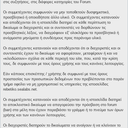
στις συζητήσεις, στις διάφορες κατηγορίες του Forum.
Οι συμμετέχοντες συμφωνούν να μην τοποθετούν δυσφημιστικό,
προσβλητικό ή οποιοδήποτε άλλο υλικό. Οι συμμετέχοντες κατανοούν
και αποδέχονται ότι η ιστοσελίδα διατηρεί σε κάθε περίπτωση το
δικαίωμα οι διαχειριστές και οι συντονιστές να διορθώνουν τις
προσβλητικές λέξεις, να διαγράφουν εξ' ολοκλήρου τα προσβλητικά ή
ανάρμοστα μηνύματα ή συνδέσμους προς παράνομο υλικό.
Οι συμμετέχοντες κατανοούν και αποδέχονται ότι οι διαχειριστές και οι
συντονιστές έχουν το δικαίωμα να αφαιρέσουν, μεταφέρουν ή και να
«κλειδώσουν» σχόλια σε κάθε περιοχή του site, που, κατά την κρίση
τους, δε συμφωνούν με τους όρους χρήσης και τους κανόνες λειτουργίας.
Εάν κάποιος επισκέπτης / χρήστης δε συμφωνεί με τους όρους
προστασίας των προσωπικών δεδομένων που προβλέπονται στο παρόν
τμήμα οφείλει να μη χρησιμοποιεί τις υπηρεσίες της ιστοσελίδας
rebetiko.sealabs.net.
Οι συμμετέχοντες κατανοούν και αποδέχονται ότι η ιστοσελίδα διατηρεί
το αποκλειστικό δικαίωμα να απαγορεύσει την πρόσβαση στο forum
(ban) στα μέλη που έχουν παραβιάσει το γράμμα ή το πνεύμα των όρων
χρήσης και των κανόνων λειτουργίας.
Οι διαχειριστές διατηρούν το δικαίωματα να ανοίγουν ή να κλείνουν το