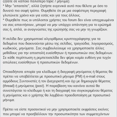
ζητάτε σε κάποιο παλιότερο topic / μήνυμα).
* Μην "απαιτείτε", αλλά ζητήστε ευγενικά αυτό που θέλετε με όσο το
δυνατό πιο σαφή τρόπο. Θυμηθείτε ότι με μια σαφέστερη περιγραφή
γλυτώνετε χρόνο και για εσάς και για τους άλλους.
* Θυμηθείτε πως οι υπόλοιποι χρήστες του forum δεν είναι υποχρεωμένοι
να σας απαντήσουν, μπορεί να μην υπάρχει απάντηση για το ερώτημά
σας ή, απλά, οι αναγνώστες της ερώτησής σας να μην τη γνωρίζουν.
Η σελίδα δεν χρησιμοποιεί αλγορίθμους κρυπτογράφησης για τα
δεδομένα που διακινούνται μέσω της σελίδας, τραγούδια, λογαριασμούς,
κωδικούς, μηνύματα. Σας συμβουλεύουμε να χρησιμοποιείτε άλλες
μεθόδους για την αποστολή ευαίσθητων ή προσωπικών σας δεδομένων.
Σε κάθε περίπτωση η ρεμπετοσελίδα δεν φέρει καμία ευθύνη για τυχόν
απώλειες ευαίσθητων ή προσωπικών δεδομένων.
Οποιαδήποτε απορία για κλείδωμα ή διαγραφή μηνύματος ή θέματος θα
πρέπει να υποβάλλεται με προσωπικό μήνυμα (PM) ή e-mail στους
αρμόδιους Συντονιστές ή τον Διαχειριστή και όχι με δημιουργία θέματος
(thread) ή μηνύματος (post). Η παραβίαση του κανόνα αυτού θα
συνεπάγεται το κλείδωμα ή και τη διαγραφή του συγκεκριμένου θέματος
ή μηνύματος και ο χρήστης θα λαμβάνει προειδοποίηση με προσωπικό
μήνυμα.
Πρέπει να είστε προσεκτικοί να μην χρησιμοποιείτε εκφράσεις εκείνες
που μπορεί να προσβάλλουν την προσωπικότητα των συμμετεχόντων