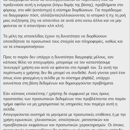
προξενούσε αυτή η ενέργεια (λόγω δομής της βάσης), προβλήματα στο
φόρουμ, στο wiki (κατάστιχα) ή σύστημα διορθώσεων. Για παράδειγμα
να διαγραφούν πόστ, αλλάζοντας/αλλοιώνοντας το ιστορικό ή πχ τη ροή
μιας συζήτησης (πχ να απαντάνε σε αυτά απο κατω άλλοι και να μην
φαίνεται σε τί απαντήσαν κλπ κλπ).
Τα μέλη της ιστοσελίδας έχουν τη δυνατότητα να διορθώσουν
οποτεδήποτε τα προσωπικά τους στοιχεία και πληροφορίες, καθώς και
να τα επικαιροποιήσουν.
Προς το παρόν δεν υπάρχει η δυνατότητα διαγραφής μέλους, εαν
κάποιος θέλει να αποχωρήσει, μπορούμε να τον καταστήσουμε
'ανενεργό' χρήστη και αυτό να φαίνεται στο προφίλ του. Σε αυτή την
περίπτωση ο χρήστης δεν θα μπορεί να συνδεθεί. Αυτό γίνεται γιατί έτσι
όπως είναι φτιαγμένη η σελίδα με το σύστημα phpbb2, υπάρχει
ασυνέπεια στη βάση δεδομένων και δημιουργούνται προβλήματα.
Εάν κάποιος επισκέπτης / χρήστης δε συμφωνεί με τους όρους
προστασίας των προσωπικών δεδομένων που προβλέπονται στο παρόν
τμήμα οφείλει να μη χρησιμοποιεί τις υπηρεσίες που παρέχει αυτή η
σελίδα.
Απαγορεύονται αυστηρά τα μηνύματα με προσωπικές επιθέσεις ή με την
χρήση ειρωνικών, χλευαστικών, απειλητικών, ρατσιστικών και
προσβλητικών εκφράσεων και προσωπικών χαρακτηρισμών. Οι όποιες