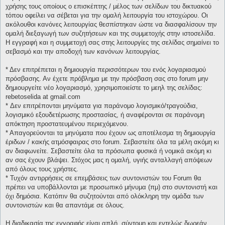
χρήσης τους οποίους ο επισκέπτης / μέλος των σελίδων του δικτυακού
τόπου οφείλει να σέβεται για την ομαλή λειτουργία του ιστοχώρου. Οι
ακόλουθοι κανόνες λειτουργίας θεσπίστηκαν ώστε να διασφαλίσουν την
ομαλή διεξαγωγή των συζητήσεων και της συμμετοχής στην ιστοσελίδα.
Η εγγραφή και η συμμετοχή σας στης λειτουργίες της σελίδας σημαίνει το
σεβασμό και την αποδοχή των κανόνων λειτουργίας.
* Δεν επιτρέπεται η δημιουργία περισσότερων του ενός λογαριασμού
πρόσβασης. Αν έχετε πρόβλημα με την πρόσβαση σας στο forum μην
δημιουργείτε νέο λογαριασμό, χρησιμοποιείστε το μεηλ της σελίδας:
rebetoselida at gmail.com
* Δεν επιτρέπονται μηνύματα για παράνομο λογισμικό/τραγούδια,
λογισμικό εξουδετέρωσης προστασίας, ή αναφέρονται σε παράνομη
απόκτηση προστατευμένου περιεχόμενου.
* Απαγορεύονται τα μηνύματα που έχουν ως αποτέλεσμα τη δημιουργία
έριδων / κακής ατμόσφαιρας στο forum. Σεβαστείτε όλα τα μέλη ακόμη κι
αν διαφωνείτε. Σεβαστείτε όλα τα πρόσωπα φυσικά ή νομικά ακόμη κι
αν σας έχουν βλάψει. Στόχος μας η ομαλή, υγιής ανταλλαγή απόψεων
από όλους τους χρήστες.
* Τυχόν αντιρρήσεις σε επεμβάσεις των συντονιστών του Forum θα
πρέπει να υποβάλλονται με προσωπικό μήνυμα (πμ) στο συντονιστή και
όχι δημόσια. Κατόπιν θα συζητούνται από ολόκληρη την ομάδα των
συντονιστών και θα απαντάμε σε όλους.
Η διαδικασία της εγγραφής είναι απλή, σύντομη και εντελώς δωρεάν.