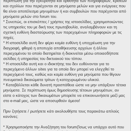
περίπτωση για την εγκυρότητα και ορθότητα των πληροφοριών, κρίσεων
και σχολίων που περιέχονται σε μηνύματα μελών και για ενέργειες που
θα είναι αποτέλεσμα μηνυμάτων ή και συμβουλών που παρέχονται από
μηνύματα μελών στο forum του.
* Συνεπώς, οι επισκέπτες / χρήστες της ιστοσελίδας, χρησιμοποιώντας
τις υπηρεσίες του με δική τους πρωτοβουλία, αναλαμβάνουν και τη
σχετική ευθύνη διασταύρωσης των παρεχομένων πληροφοριών με τις
πηγές.
* H ιστοσελίδα αυτή δεν φέρει καμία ευθύνη ή υποχρέωση για την
διαγραφή, φθορά η αποτυχία αποθήκευσης αρχείων ή άλλου
περιεχομένου το οποίο διατηρείται ή διακινείται μέσω οποιασδήποτε
σελίδας ή υπηρεσίας του δικτυακού του τόπου.
* H ιστοσελίδα αυτή και ο ιδιοκτήτης του δεν ευθύνονται για το
περιεχόμενο άλλων sites για τα οποία δεν μπορεί να ελεγχθεί το
περιεχόμενό τους, καθώς και καμία ευθύνη για μηνύματα που θίγουν
πνευματικά δικαιώματα τρίτων ή κατοχυρωμένου υλικού.
* Καταβάλλεται κάθε δυνατή προσπάθεια ώστε να μην υπάρξουν τέτοια
μηνύματα. Σε περίπτωση όμως δημοσίευσης τέτοιων μηνυμάτων, αν
είστε ο κάτοχος των δικαιωμάτων μπορείτε να επικοινωνήσετε μαζί μας
στο e-mail μας, ώστε να αποσυρθούν άμεσα!
Πριν ζητήσετε / ρωτήσετε κάτι ακολουθήστε τους παρακάτω απλούς
κανόνες:
* Χρησιμοποιήστε την Αναζήτηση του forum(Ίσως να υπάρχει αυτό που