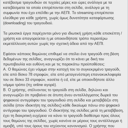
κατέβασμα τραγουδιών σε τυχαίες μέρες και ώρες ανάλογα με τα
κατεβάσματα τα οποία επιτρέπονται στη σελίδα, ανάλογα με τη
συμφωνία που έχει επέλθει με την ΑΕΠΙ. Το streaming επιτρέπεται
ελεύθερα για κάθε χρήστη, χωρίς όμως δυνατότητα καταφόρτωσης
(downloading) του τραγουδιού.
Τα μουσικά έργα παρέχονται μόνο για ιδιωτική χρήση κάθε επισκέπτη /
χρήστη και απαγορεύεται η με οποιονδήποτε τρόπο περαιτέρω
εκμετάλλευση αυτών χωρίς την σχετική άδεια από την ΑΕΠΙ.
Εφόσον κάποιος θαμώνας επιθυμεί να στείλει ένα τραγούδι στη βάση
δεδομένων της σελίδας, αναγνωρίζει ότι το κάνει με δική του
πρωτοβουλία και ευθύνη και με τις παρακάτω προϋποθέσεις:
Α. Ο θαμώνας έχει νόμιμα στην κατοχή του το συγκεκριμένο τραγούδι,
είτε από δίσκο 78 στροφών, είτε από μεταγενέστερη επανακυκλοφορία
του σε δίσκο 33 στροφών, κασέτα ή cd, είτε με οποιονδήποτε άλλο
νόμιμο τρόπο (πχ online αγορά).
Β. Ο χρήστης, στέλνοντας το τραγούδι στη σελίδα, δηλώνει και
αναγνωρίζει ότι προβαίνει σε άτυπη άνευ ανταλλάγματος δωρεά του
ψηφιακού αντιγράφου του τραγουδιού στη σελίδα και μεταβιβάζει στη
σελίδα (στον ιδιοκτήτη της σελίδας) κάθε δικαίωμα πάνω στο ψηφιακό
αντίγραφο του τραγουδιού. Ο ιδιοκτήτης της σελίδας μετά τη μεταβίβαση,
έχει τη διακριτική ευχέρεια να κάνει το τραγούδι διαθέσιμο προς όλους
τους θαμώνες της σελίδας, χωρίς κανένα εκ μέρους τους αντάλλαγμα ή
αμοιβή, υπό τους όρους του ισχύοντος κανονισμού. Ο χρήστης που