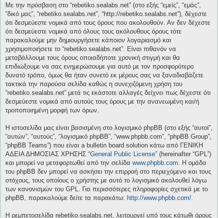
Με την πρόσβαση στο “rebetiko.sealabs.net” (στο εξής “εμείς”, “εμάς”,
“δικό μας”, “rebetiko.sealabs.net”, “http://rebetiko.sealabs.net”), δέχεστε
ότι δεσμεύεστε νομικά από τους όρους που ακολουθούν. Αν δεν δέχεστε
ότι δεσμεύεστε νομικά από όλους τους ακόλουθους όρους τότε
παρακαλούμε μην δημιουργήσετε κάποιον λογαριασμό και
χρησιμοποιήσετε το “rebetiko.sealabs.net”. Είναι πιθανόν να
μεταβάλλουμε τους όρους οποιαδήποτε χρονική στιγμή και θα
επιδιώξουμε να σας ενημερώσουμε για αυτό με τον προσφορότερο
δυνατό τρόπο, όμως θα ήταν συνετό εκ μέρους σας να ξαναδιαβάζετε
τακτικά την παρούσα σελίδα καθώς η συνεχιζόμενη χρήση του
“rebetiko.sealabs.net” μετά τις εκάστοτε αλλαγές δείχνει πως δέχεστε ότι
δεσμεύεστε νομικά από αυτούς τους όρους με την ανανεωμένη και/ή
τροποποιημένη μορφή των όρων.
Η ιστοσελίδα μας είναι βασισμένη στο λογισμικό phpBB (στο εξής “αυτοί”,
“αυτών”, “αυτούς”, “λογισμικό phpBB”, “www.phpbb.com”, “phpBB Group”,
“phpBB Teams”) που είναι a bulletin board solution κάτω από ΓΕΝΙΚΗ
ΑΔΕΙΑ ΔΗΜΟΣΙΑΣ ΧΡΗΣΗΣ “
General Public License
” (hereinafter “GPL”)
και μπορεί να μεταφορτωθεί από την σελίδα
www.phpbb.com
. Η ομάδα
του phpBB δεν μπορεί να ασκήσει την επιρροή στο περιεχόμενο και τους
στόχους, τους οποίους ο χρήστης με αυτό το λογισμικό ακολουθεί λόγω
των κανονισμών του GPL. Για περισσότερες πληροφορίες σχετικά με το
phpBB, παρακαλούμε δείτε τα παρακάτω:
http://www.phpbb.com/
.
Η ρεμπετοσελίδα rebetiko.sealabs.net, λειτουργεί υπό τους κάτωθι όρους