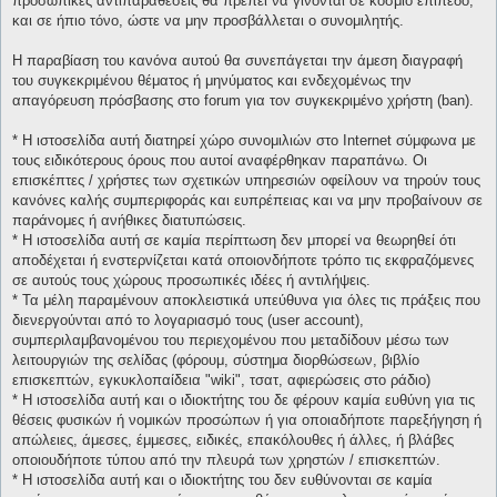
προσωπικές αντιπαραθέσεις θα πρέπει να γίνονται σε κόσμιο επίπεδο,
και σε ήπιο τόνο, ώστε να μην προσβάλλεται ο συνομιλητής.
Η παραβίαση του κανόνα αυτού θα συνεπάγεται την άμεση διαγραφή
του συγκεκριμένου θέματος ή μηνύματος και ενδεχομένως την
απαγόρευση πρόσβασης στο forum για τον συγκεκριμένο χρήστη (ban).
* H ιστοσελίδα αυτή διατηρεί χώρο συνομιλιών στο Internet σύμφωνα με
τους ειδικότερους όρους που αυτοί αναφέρθηκαν παραπάνω. Οι
επισκέπτες / χρήστες των σχετικών υπηρεσιών οφείλουν να τηρούν τους
κανόνες καλής συμπεριφοράς και ευπρέπειας και να μην προβαίνουν σε
παράνομες ή ανήθικες διατυπώσεις.
* H ιστοσελίδα αυτή σε καμία περίπτωση δεν μπορεί να θεωρηθεί ότι
αποδέχεται ή ενστερνίζεται κατά οποιονδήποτε τρόπο τις εκφραζόμενες
σε αυτούς τους χώρους προσωπικές ιδέες ή αντιλήψεις.
* Τα μέλη παραμένουν αποκλειστικά υπεύθυνα για όλες τις πράξεις που
διενεργούνται από το λογαριασμό τους (user account),
συμπεριλαμβανομένου του περιεχομένου που μεταδίδουν μέσω των
λειτουργιών της σελίδας (φόρουμ, σύστημα διορθώσεων, βιβλίο
επισκεπτών, εγκυκλοπαίδεια "wiki", τσατ, αφιερώσεις στο ράδιο)
* H ιστοσελίδα αυτή και ο ιδιοκτήτης του δε φέρουν καμία ευθύνη για τις
θέσεις φυσικών ή νομικών προσώπων ή για οποιαδήποτε παρεξήγηση ή
απώλειες, άμεσες, έμμεσες, ειδικές, επακόλουθες ή άλλες, ή βλάβες
οποιουδήποτε τύπου από την πλευρά των χρηστών / επισκεπτών.
* H ιστοσελίδα αυτή και ο ιδιοκτήτης του δεν ευθύνονται σε καμία