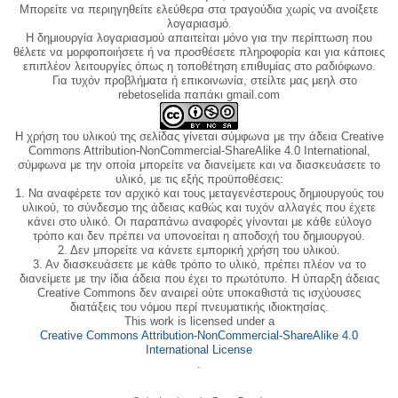
Μπορείτε να περιηγηθείτε ελεύθερα στα τραγούδια χωρίς να ανοίξετε
λογαριασμό.
Η δημιουργία λογαριασμού απαιτείται μόνο για την περίπτωση που
θέλετε να μορφοποιήσετε ή να προσθέσετε πληροφορία και για κάποιες
επιπλέον λειτουργίες όπως η τοποθέτηση επιθυμίας στο ραδιόφωνο.
Για τυχόν προβλήματα ή επικοινωνία, στείλτε μας μεηλ στο
rebetoselida παπάκι gmail.com
Η χρήση του υλικού της σελίδας γίνεται σύμφωνα με την άδεια Creative
Commons Attribution-NonCommercial-ShareAlike 4.0 International,
σύμφωνα με την οποία μπορείτε να διανείμετε και να διασκευάσετε το
υλικό, με τις εξής προϋποθέσεις:
1. Να αναφέρετε τον αρχικό και τους μεταγενέστερους δημιουργούς του
υλικού, το σύνδεσμο της άδειας καθώς και τυχόν αλλαγές που έχετε
κάνει στο υλικό. Οι παραπάνω αναφορές γίνονται με κάθε εύλογο
τρόπο και δεν πρέπει να υπονοείται η αποδοχή του δημιουργού.
2. Δεν μπορείτε να κάνετε εμπορική χρήση του υλικού.
3. Αν διασκευάσετε με κάθε τρόπο το υλικό, πρέπει πλέον να το
διανείμετε με την ίδια άδεια που έχει το πρωτότυπο. Η ύπαρξη άδειας
Creative Commons δεν αναιρεί ούτε υποκαθιστά τις ισχύουσες
διατάξεις του νόμου περί πνευματικής ιδιοκτησίας.
This work is licensed under a
Creative Commons Attribution-NonCommercial-ShareAlike 4.0
International License
.