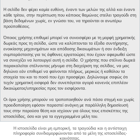
Η σελίδα δεν φέρει καμία ευθύνη, έναντι των μελών της αλλά και έναντι
κάθε τρίτου, στην περίπτωση που κάποιος θαμώνας στείλει τραγούδι στη
βάση δεδομένων χωρίς, εν γνώσει του, να τηρούνται οι ανωτέρω
προϋποθέσεις.
Όποιος χρήστης επιθυμεί μπορεί να συνεισφέρει με τη μορφή χρηματικής
δωρεάς προς τη σελίδα, ώστε να καλύπτονται τα έξοδα συντήρησης,
ενοικίασης μηχανημάτων και απόδοσης δικαιωμάτων ή σαν ένδειξη
συμπαράστασης για τις άφθονες εργατοώρες που έχουν αφιερωθεί ώστε
να συνεχίζει να λειτουργεί αυτή η σελίδα. Ο χρήστης που στέλνει δωρεά
παρακαλείται στέλνοντας μήνυμα στη διαχείριση της σελίδας, να μας
δηλώνει εάν επιθυμεί να φαίνονται πλήρως, μερικώς ή καθόλου τα
στοιχεία του και το ποσό που έχει προσφέρει. Δηλώνουμε σαφώς ότι
τυχόν χρηματική εισφορά δεν συνεπάγεται αγορά κανενός επιπλέον
δικαιώματος/υπηρεσίας προς τον εισφέροντα.
Οι όροι χρήσης μπορούν να τροποποιηθούν ανά πάσα στιγμή και χωρίς
προειδοποίηση εφόσον παραστεί ανάγκη με παράλληλη δημοσίευσή
τους στην παρούσα θέση και ισχύουν για όλους τους επισκέπτες της
ιστοσελίδας, όσο και για τα εγγεγραμμένα μέλη του.
Η ιστοσελίδα είναι μη εμπορική, τα τραγούδια και η αντίστοιχη
πληροφορία συνδιαμορφώνονται από τα μέλη της ιστοσελίδας-
κοινότητας.