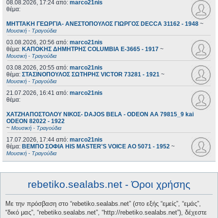
08.08.2026, 17:24
από:
marco21nis
θέμα:
ΜΗΤΤΑΚΗ ΓΕΩΡΓΙΑ- ΑΝΕΣΤΟΠΟΥΛΟΣ ΓΙΩΡΓΟΣ DECCA 31162 - 1948
~
Μουσική - Τραγούδια
03.08.2026, 20:56
από:
marco21nis
θέμα:
ΚΑΠΟΚΗΣ ΔΗΜΗΤΡΗΣ COLUMBIA E-3665 - 1917
~
Μουσική - Τραγούδια
03.08.2026, 20:55
από:
marco21nis
θέμα:
ΣΤΑΣΙΝΟΠΟΥΛΟΣ ΣΩΤΗΡΗΣ VICTOR 73281 - 1921
~
Μουσική - Τραγούδια
21.07.2026, 16:41
από:
marco21nis
θέμα:
ΧΑΤΖΗΑΠΟΣΤΟΛΟΥ ΝΙΚΟΣ- DAJOS BELA - ODEON AA 79815_9 kai
ODEON 82022 - 1922
~
Μουσική - Τραγούδια
17.07.2026, 17:44
από:
marco21nis
θέμα:
ΒΕΜΠΟ ΣΟΦΙΑ HIS MASTER'S VOICE AO 5071 - 1952
~
Μουσική - Τραγούδια
rebetiko.sealabs.net - Όροι χρήσης
Με την πρόσβαση στο “rebetiko.sealabs.net” (στο εξής “εμείς”, “εμάς”,
“δικό μας”, “rebetiko.sealabs.net”, “http://rebetiko.sealabs.net”), δέχεστε