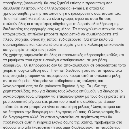
πρόσβασης (password). θα σας ζητηθεί επίσης η προσωπική σας
διεύθυνση ηλεκτρονικής αλληλογραφίας (e-mail), η οποία θα
χρησιμοποιηθεί για την πιστοποίηση της ηλεκτρονικής σας ταυτότητας.
Το e-mail αυτό θα πρέπει να είναι έγκυρο, αφού σε αυτό θα σας
σταλούν όλες οι απαραίτητες οδηγίες για τη δωρεάν ολοκλήρωση της
διαδικασίας της εγγραφής σας ως μέλος. Τα προηγούμενα στοιχεία είναι
υποχρεωτικά, επιπλέον μπορείτε προαιρετικά να συμπληρώσετε επί
πλέον στοιχεία, όπως πχ τόπος, ενδιαφέροντα. Θα ήταν καλό να
συμπληρώσετε και κάποια τέτοια στοιχεία για την καλύτερη επικοινωνία
και γνωριμία μεταξύ των μελών.
Ως χρήστης συμφωνείτε ότι όλες οι προσωπικές πληροφορίες καθώς και
τα μηνύματα που έχετε εισαγάγει αποθηκεύονται σε μια βάση
δεδομένων. Οι πληροφορίες δεν θα αποκαλυφθούν σε οποιοδήποτε τρίτο
χωρίς τη συγκατάθεσή σας. Η e-mail διεύθυνση σας και τα προσωπικά
σας στοιχεία μπορούν να παραμείνουν κρυφά από τα υπόλοιπα μέλη,
αν το επιθυμείτε. Μπορείτε να καθορίσετε στις επιλογές του
λογαριασμού σας αν θα φαίνονται δημόσια ή όχι. Τα μέλη της
ρεμπετοσελίδας, που για δικούς τους λόγους επιθυμούν να διαγραφεί ο
λογαριασμός τους, μπορούν να επικοινωνήσουν με τους διαχειριστές είτε
με προσωπικό μήνυμα είτε μέσω του e-mail της σελίδας, με τέτοιον
τρόπο ώστε να μπορεί να γίνει ταυτοποίηση μέλους / λογαριασμού και
να ζητήσουν την διαγραφή του λογαριασμού τους. Ο λογαριασμός δεν
θα διαγράφεται αλλά θα απενεργοποιείται σε περίπτωση που θα
προξενούσε αυτή η ενέργεια (λόγω δομής της βάσης), προβλήματα στο
φόρουμ, στο wiki (κατάστιχα) ή σύστημα διορθώσεων. Για παράδειγμα