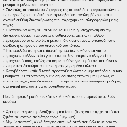
μηνύματα μελών στο forum του.
* Συνεπώς, οι επισκέπτες / χρήστες της ιστοσελίδας, χρησιμοποιώντας
τις υπηρεσίες του με δική τους πρωτοβουλία, αναλαμβάνουν και τη
σχετική ευθύνη διασταύρωσης των παρεχομένων πληροφοριών με τις
πηγές.
* H ιστοσελίδα αυτή δεν φέρει καμία ευθύνη ή υποχρέωση για την
διαγραφή, φθορά η αποτυχία αποθήκευσης αρχείων ή άλλου
περιεχομένου το οποίο διατηρείται ή διακινείται μέσω οποιασδήποτε
σελίδας ή υπηρεσίας του δικτυακού του τόπου.
* H ιστοσελίδα αυτή και ο ιδιοκτήτης του δεν ευθύνονται για το
περιεχόμενο άλλων sites για τα οποία δεν μπορεί να ελεγχθεί το
περιεχόμενό τους, καθώς και καμία ευθύνη για μηνύματα που θίγουν
πνευματικά δικαιώματα τρίτων ή κατοχυρωμένου υλικού.
* Καταβάλλεται κάθε δυνατή προσπάθεια ώστε να μην υπάρξουν τέτοια
μηνύματα. Σε περίπτωση όμως δημοσίευσης τέτοιων μηνυμάτων, αν
είστε ο κάτοχος των δικαιωμάτων μπορείτε να επικοινωνήσετε μαζί μας
στο e-mail μας, ώστε να αποσυρθούν άμεσα!
Πριν ζητήσετε / ρωτήσετε κάτι ακολουθήστε τους παρακάτω απλούς
κανόνες:
* Χρησιμοποιήστε την Αναζήτηση του forum(Ίσως να υπάρχει αυτό που
ζητάτε σε κάποιο παλιότερο topic / μήνυμα).
* Μην "απαιτείτε", αλλά ζητήστε ευγενικά αυτό που θέλετε με όσο το