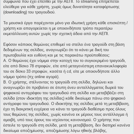
συμφωνία που έχει επέλθει με την ΑΕΠΙ. Το streaming επιτρέπεται
ελεύθερα για κάθε χρήστη, χωρίς όμως δυνατότητα καταφόρτωσης
(downloading) του τραγουδιού.
Τα μουσικά έργα παρέχονται μόνο για ιδιωτική χρήση κάθε επισκέπτη /
χρήστη και απαγορεύεται η με οποιονδήποτε τρόπο περαιτέρω
εκμετάλλευση αυτών χωρίς την σχετική άδεια από την ΑΕΠΙ.
Εφόσον κάποιος θαμώνας επιθυμεί να στείλει ένα τραγούδι στη βάση
δεδομένων της σελίδας, αναγνωρίζει ότι το κάνει με δική του
πρωτοβουλία και ευθύνη και με τις παρακάτω προϋποθέσεις:
Α. Ο θαμώνας έχει νόμιμα στην κατοχή του το συγκεκριμένο τραγούδι,
είτε από δίσκο 78 στροφών, είτε από μεταγενέστερη επανακυκλοφορία
του σε δίσκο 33 στροφών, κασέτα ή cd, είτε με οποιονδήποτε άλλο
νόμιμο τρόπο (πχ online αγορά).
Β. Ο χρήστης, στέλνοντας το τραγούδι στη σελίδα, δηλώνει και
αναγνωρίζει ότι προβαίνει σε άτυπη άνευ ανταλλάγματος δωρεά του
ψηφιακού αντιγράφου του τραγουδιού στη σελίδα και μεταβιβάζει στη
σελίδα (στον ιδιοκτήτη της σελίδας) κάθε δικαίωμα πάνω στο ψηφιακό
αντίγραφο του τραγουδιού. Ο ιδιοκτήτης της σελίδας μετά τη μεταβίβαση,
έχει τη διακριτική ευχέρεια να κάνει το τραγούδι διαθέσιμο προς όλους
τους θαμώνες της σελίδας, χωρίς κανένα εκ μέρους τους αντάλλαγμα ή
αμοιβή, υπό τους όρους του ισχύοντος κανονισμού. Ο χρήστης που
έστειλε το τραγούδι στη σελίδα, μετά τη μεταβίβαση, δεν διατηρεί κανένα
δικαίωμα αποζημίωσης, αποζημίωσης λόγω ηθικής βλάβης,