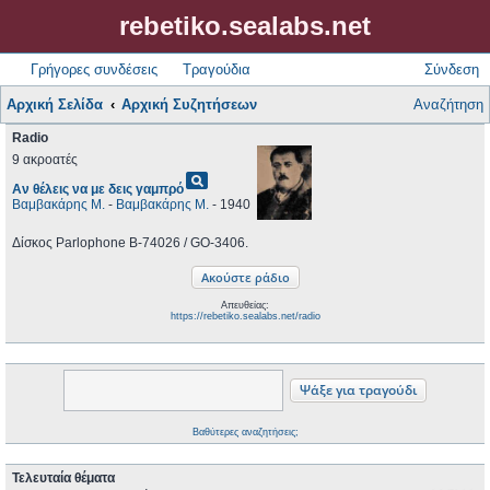
rebetiko.sealabs.net
Γρήγορες συνδέσεις
Τραγούδια
Σύνδεση
Αρχική Σελίδα
Αρχική Συζητήσεων
Αναζήτηση
Radio
9 ακροατές
pageview
Αν θέλεις να με δεις γαμπρό
Βαμβακάρης Μ.
-
Βαμβακάρης Μ.
- 1940
Δίσκος Parlophone B-74026 / GO-3406.
Απευθείας:
https://rebetiko.sealabs.net/radio
Βαθύτερες αναζητήσεις;
Τελευταία θέματα