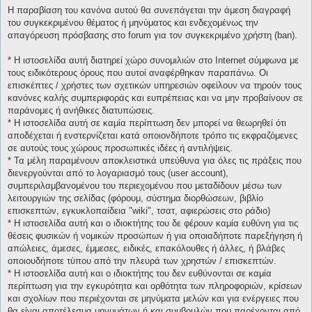
Η παραβίαση του κανόνα αυτού θα συνεπάγεται την άμεση διαγραφή
του συγκεκριμένου θέματος ή μηνύματος και ενδεχομένως την
απαγόρευση πρόσβασης στο forum για τον συγκεκριμένο χρήστη (ban).
* H ιστοσελίδα αυτή διατηρεί χώρο συνομιλιών στο Internet σύμφωνα με
τους ειδικότερους όρους που αυτοί αναφέρθηκαν παραπάνω. Οι
επισκέπτες / χρήστες των σχετικών υπηρεσιών οφείλουν να τηρούν τους
κανόνες καλής συμπεριφοράς και ευπρέπειας και να μην προβαίνουν σε
παράνομες ή ανήθικες διατυπώσεις.
* H ιστοσελίδα αυτή σε καμία περίπτωση δεν μπορεί να θεωρηθεί ότι
αποδέχεται ή ενστερνίζεται κατά οποιονδήποτε τρόπο τις εκφραζόμενες
σε αυτούς τους χώρους προσωπικές ιδέες ή αντιλήψεις.
* Τα μέλη παραμένουν αποκλειστικά υπεύθυνα για όλες τις πράξεις που
διενεργούνται από το λογαριασμό τους (user account),
συμπεριλαμβανομένου του περιεχομένου που μεταδίδουν μέσω των
λειτουργιών της σελίδας (φόρουμ, σύστημα διορθώσεων, βιβλίο
επισκεπτών, εγκυκλοπαίδεια "wiki", τσατ, αφιερώσεις στο ράδιο)
* H ιστοσελίδα αυτή και ο ιδιοκτήτης του δε φέρουν καμία ευθύνη για τις
θέσεις φυσικών ή νομικών προσώπων ή για οποιαδήποτε παρεξήγηση ή
απώλειες, άμεσες, έμμεσες, ειδικές, επακόλουθες ή άλλες, ή βλάβες
οποιουδήποτε τύπου από την πλευρά των χρηστών / επισκεπτών.
* H ιστοσελίδα αυτή και ο ιδιοκτήτης του δεν ευθύνονται σε καμία
περίπτωση για την εγκυρότητα και ορθότητα των πληροφοριών, κρίσεων
και σχολίων που περιέχονται σε μηνύματα μελών και για ενέργειες που
θα είναι αποτέλεσμα μηνυμάτων ή και συμβουλών που παρέχονται από