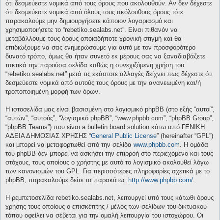
ότι δεσμεύεστε νομικά από τους όρους που ακολουθούν. Αν δεν δέχεστε
ότι δεσμεύεστε νομικά από όλους τους ακόλουθους όρους τότε
παρακαλούμε μην δημιουργήσετε κάποιον λογαριασμό και
χρησιμοποιήσετε το “rebetiko.sealabs.net”. Είναι πιθανόν να
μεταβάλλουμε τους όρους οποιαδήποτε χρονική στιγμή και θα
επιδιώξουμε να σας ενημερώσουμε για αυτό με τον προσφορότερο
δυνατό τρόπο, όμως θα ήταν συνετό εκ μέρους σας να ξαναδιαβάζετε
τακτικά την παρούσα σελίδα καθώς η συνεχιζόμενη χρήση του
“rebetiko.sealabs.net” μετά τις εκάστοτε αλλαγές δείχνει πως δέχεστε ότι
δεσμεύεστε νομικά από αυτούς τους όρους με την ανανεωμένη και/ή
τροποποιημένη μορφή των όρων.
Η ιστοσελίδα μας είναι βασισμένη στο λογισμικό phpBB (στο εξής “αυτοί”,
“αυτών”, “αυτούς”, “λογισμικό phpBB”, “www.phpbb.com”, “phpBB Group”,
“phpBB Teams”) που είναι a bulletin board solution κάτω από ΓΕΝΙΚΗ
ΑΔΕΙΑ ΔΗΜΟΣΙΑΣ ΧΡΗΣΗΣ “
General Public License
” (hereinafter “GPL”)
και μπορεί να μεταφορτωθεί από την σελίδα
www.phpbb.com
. Η ομάδα
του phpBB δεν μπορεί να ασκήσει την επιρροή στο περιεχόμενο και τους
στόχους, τους οποίους ο χρήστης με αυτό το λογισμικό ακολουθεί λόγω
των κανονισμών του GPL. Για περισσότερες πληροφορίες σχετικά με το
phpBB, παρακαλούμε δείτε τα παρακάτω:
http://www.phpbb.com/
.
Η ρεμπετοσελίδα rebetiko.sealabs.net, λειτουργεί υπό τους κάτωθι όρους
χρήσης τους οποίους ο επισκέπτης / μέλος των σελίδων του δικτυακού
τόπου οφείλει να σέβεται για την ομαλή λειτουργία του ιστοχώρου. Οι