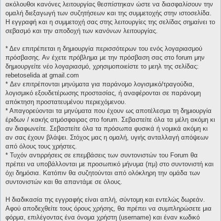
ακόλουθοι κανόνες λειτουργίας θεσπίστηκαν ώστε να διασφαλίσουν την
ομαλή διεξαγωγή των συζητήσεων και της συμμετοχής στην ιστοσελίδα.
Η εγγραφή και η συμμετοχή σας στης λειτουργίες της σελίδας σημαίνει το
σεβασμό και την αποδοχή των κανόνων λειτουργίας.
* Δεν επιτρέπεται η δημιουργία περισσότερων του ενός λογαριασμού
πρόσβασης. Αν έχετε πρόβλημα με την πρόσβαση σας στο forum μην
δημιουργείτε νέο λογαριασμό, χρησιμοποιείστε το μεηλ της σελίδας:
rebetoselida at gmail.com
* Δεν επιτρέπονται μηνύματα για παράνομο λογισμικό/τραγούδια,
λογισμικό εξουδετέρωσης προστασίας, ή αναφέρονται σε παράνομη
απόκτηση προστατευμένου περιεχόμενου.
* Απαγορεύονται τα μηνύματα που έχουν ως αποτέλεσμα τη δημιουργία
έριδων / κακής ατμόσφαιρας στο forum. Σεβαστείτε όλα τα μέλη ακόμη κι
αν διαφωνείτε. Σεβαστείτε όλα τα πρόσωπα φυσικά ή νομικά ακόμη κι
αν σας έχουν βλάψει. Στόχος μας η ομαλή, υγιής ανταλλαγή απόψεων
από όλους τους χρήστες.
* Τυχόν αντιρρήσεις σε επεμβάσεις των συντονιστών του Forum θα
πρέπει να υποβάλλονται με προσωπικό μήνυμα (πμ) στο συντονιστή και
όχι δημόσια. Κατόπιν θα συζητούνται από ολόκληρη την ομάδα των
συντονιστών και θα απαντάμε σε όλους.
Η διαδικασία της εγγραφής είναι απλή, σύντομη και εντελώς δωρεάν.
Αφού αποδεχθείτε τους όρους χρήσης, θα πρέπει να συμπληρώσετε μια
φόρμα, επιλέγοντας ένα όνομα χρήστη (username) και έναν κωδικό