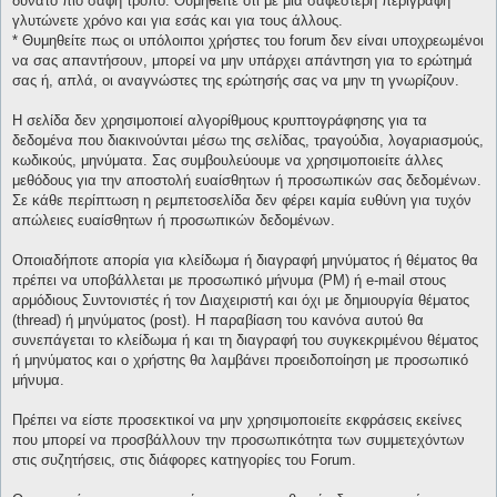
δυνατό πιο σαφή τρόπο. Θυμηθείτε ότι με μια σαφέστερη περιγραφή
γλυτώνετε χρόνο και για εσάς και για τους άλλους.
* Θυμηθείτε πως οι υπόλοιποι χρήστες του forum δεν είναι υποχρεωμένοι
να σας απαντήσουν, μπορεί να μην υπάρχει απάντηση για το ερώτημά
σας ή, απλά, οι αναγνώστες της ερώτησής σας να μην τη γνωρίζουν.
Η σελίδα δεν χρησιμοποιεί αλγορίθμους κρυπτογράφησης για τα
δεδομένα που διακινούνται μέσω της σελίδας, τραγούδια, λογαριασμούς,
κωδικούς, μηνύματα. Σας συμβουλεύουμε να χρησιμοποιείτε άλλες
μεθόδους για την αποστολή ευαίσθητων ή προσωπικών σας δεδομένων.
Σε κάθε περίπτωση η ρεμπετοσελίδα δεν φέρει καμία ευθύνη για τυχόν
απώλειες ευαίσθητων ή προσωπικών δεδομένων.
Οποιαδήποτε απορία για κλείδωμα ή διαγραφή μηνύματος ή θέματος θα
πρέπει να υποβάλλεται με προσωπικό μήνυμα (PM) ή e-mail στους
αρμόδιους Συντονιστές ή τον Διαχειριστή και όχι με δημιουργία θέματος
(thread) ή μηνύματος (post). Η παραβίαση του κανόνα αυτού θα
συνεπάγεται το κλείδωμα ή και τη διαγραφή του συγκεκριμένου θέματος
ή μηνύματος και ο χρήστης θα λαμβάνει προειδοποίηση με προσωπικό
μήνυμα.
Πρέπει να είστε προσεκτικοί να μην χρησιμοποιείτε εκφράσεις εκείνες
που μπορεί να προσβάλλουν την προσωπικότητα των συμμετεχόντων
στις συζητήσεις, στις διάφορες κατηγορίες του Forum.