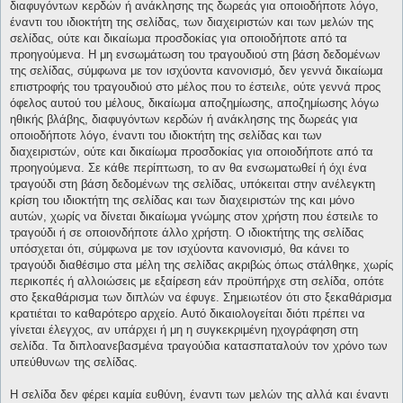
διαφυγόντων κερδών ή ανάκλησης της δωρεάς για οποιοδήποτε λόγο,
έναντι του ιδιοκτήτη της σελίδας, των διαχειριστών και των μελών της
σελίδας, ούτε και δικαίωμα προσδοκίας για οποιοδήποτε από τα
προηγούμενα. Η μη ενσωμάτωση του τραγουδιού στη βάση δεδομένων
της σελίδας, σύμφωνα με τον ισχύοντα κανονισμό, δεν γεννά δικαίωμα
επιστροφής του τραγουδιού στο μέλος που το έστειλε, ούτε γεννά προς
όφελος αυτού του μέλους, δικαίωμα αποζημίωσης, αποζημίωσης λόγω
ηθικής βλάβης, διαφυγόντων κερδών ή ανάκλησης της δωρεάς για
οποιοδήποτε λόγο, έναντι του ιδιοκτήτη της σελίδας και των
διαχειριστών, ούτε και δικαίωμα προσδοκίας για οποιοδήποτε από τα
προηγούμενα. Σε κάθε περίπτωση, το αν θα ενσωματωθεί ή όχι ένα
τραγούδι στη βάση δεδομένων της σελίδας, υπόκειται στην ανέλεγκτη
κρίση του ιδιοκτήτη της σελίδας και των διαχειριστών της και μόνο
αυτών, χωρίς να δίνεται δικαίωμα γνώμης στον χρήστη που έστειλε το
τραγούδι ή σε οποιονδήποτε άλλο χρήστη. Ο ιδιοκτήτης της σελίδας
υπόσχεται ότι, σύμφωνα με τον ισχύοντα κανονισμό, θα κάνει το
τραγούδι διαθέσιμο στα μέλη της σελίδας ακριβώς όπως στάλθηκε, χωρίς
περικοπές ή αλλοιώσεις με εξαίρεση εάν προϋπήρχε στη σελίδα, οπότε
στο ξεκαθάρισμα των διπλών να έφυγε. Σημειωτέον ότι στο ξεκαθάρισμα
κρατιέται το καθαρότερο αρχείο. Αυτό δικαιολογείται διότι πρέπει να
γίνεται έλεγχος, αν υπάρχει ή μη η συγκεκριμένη ηχογράφηση στη
σελίδα. Τα διπλοανεβασμένα τραγούδια κατασπαταλούν τον χρόνο των
υπεύθυνων της σελίδας.
Η σελίδα δεν φέρει καμία ευθύνη, έναντι των μελών της αλλά και έναντι