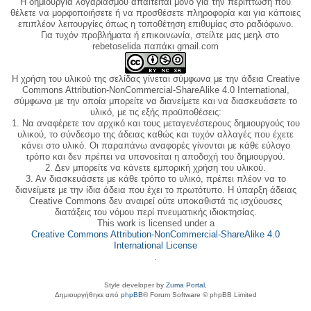
Η δημιουργία λογαριασμού απαιτείται μόνο για την περίπτωση που
θέλετε να μορφοποιήσετε ή να προσθέσετε πληροφορία και για κάποιες
επιπλέον λειτουργίες όπως η τοποθέτηση επιθυμίας στο ραδιόφωνο.
Για τυχόν προβλήματα ή επικοινωνία, στείλτε μας μεηλ στο
rebetoselida παπάκι gmail.com
Η χρήση του υλικού της σελίδας γίνεται σύμφωνα με την άδεια Creative
Commons Attribution-NonCommercial-ShareAlike 4.0 International,
σύμφωνα με την οποία μπορείτε να διανείμετε και να διασκευάσετε το
υλικό, με τις εξής προϋποθέσεις:
1. Να αναφέρετε τον αρχικό και τους μεταγενέστερους δημιουργούς του
υλικού, το σύνδεσμο της άδειας καθώς και τυχόν αλλαγές που έχετε
κάνει στο υλικό. Οι παραπάνω αναφορές γίνονται με κάθε εύλογο
τρόπο και δεν πρέπει να υπονοείται η αποδοχή του δημιουργού.
2. Δεν μπορείτε να κάνετε εμπορική χρήση του υλικού.
3. Αν διασκευάσετε με κάθε τρόπο το υλικό, πρέπει πλέον να το
διανείμετε με την ίδια άδεια που έχει το πρωτότυπο. Η ύπαρξη άδειας
Creative Commons δεν αναιρεί ούτε υποκαθιστά τις ισχύουσες
διατάξεις του νόμου περί πνευματικής ιδιοκτησίας.
This work is licensed under a
Creative Commons Attribution-NonCommercial-ShareAlike 4.0
International License
.
Style developer by
Zuma Portal
,
Δημιουργήθηκε από
phpBB
® Forum Software © phpBB Limited