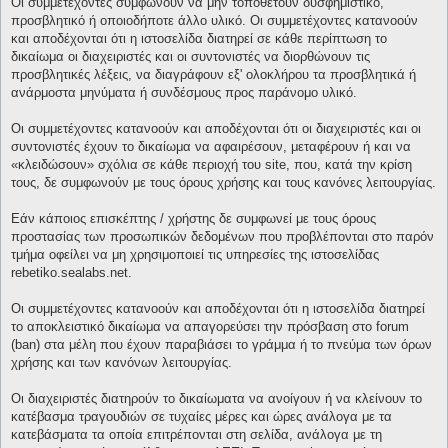
Οι συμμετέχοντες συμφωνούν να μην τοποθετούν δυσφημιστικό,
προσβλητικό ή οποιοδήποτε άλλο υλικό. Οι συμμετέχοντες κατανοούν
και αποδέχονται ότι η ιστοσελίδα διατηρεί σε κάθε περίπτωση το
δικαίωμα οι διαχειριστές και οι συντονιστές να διορθώνουν τις
προσβλητικές λέξεις, να διαγράφουν εξ' ολοκλήρου τα προσβλητικά ή
ανάρμοστα μηνύματα ή συνδέσμους προς παράνομο υλικό.
Οι συμμετέχοντες κατανοούν και αποδέχονται ότι οι διαχειριστές και οι
συντονιστές έχουν το δικαίωμα να αφαιρέσουν, μεταφέρουν ή και να
«κλειδώσουν» σχόλια σε κάθε περιοχή του site, που, κατά την κρίση
τους, δε συμφωνούν με τους όρους χρήσης και τους κανόνες λειτουργίας.
Εάν κάποιος επισκέπτης / χρήστης δε συμφωνεί με τους όρους
προστασίας των προσωπικών δεδομένων που προβλέπονται στο παρόν
τμήμα οφείλει να μη χρησιμοποιεί τις υπηρεσίες της ιστοσελίδας
rebetiko.sealabs.net.
Οι συμμετέχοντες κατανοούν και αποδέχονται ότι η ιστοσελίδα διατηρεί
το αποκλειστικό δικαίωμα να απαγορεύσει την πρόσβαση στο forum
(ban) στα μέλη που έχουν παραβιάσει το γράμμα ή το πνεύμα των όρων
χρήσης και των κανόνων λειτουργίας.
Οι διαχειριστές διατηρούν το δικαίωματα να ανοίγουν ή να κλείνουν το
κατέβασμα τραγουδιών σε τυχαίες μέρες και ώρες ανάλογα με τα
κατεβάσματα τα οποία επιτρέπονται στη σελίδα, ανάλογα με τη