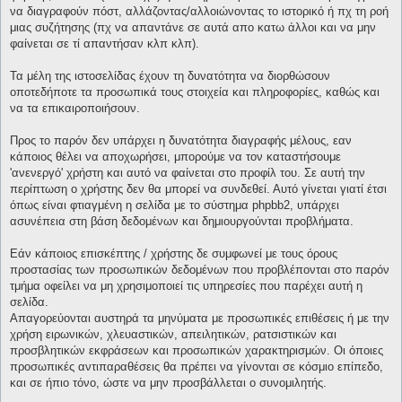
να διαγραφούν πόστ, αλλάζοντας/αλλοιώνοντας το ιστορικό ή πχ τη ροή
μιας συζήτησης (πχ να απαντάνε σε αυτά απο κατω άλλοι και να μην
φαίνεται σε τί απαντήσαν κλπ κλπ).
Τα μέλη της ιστοσελίδας έχουν τη δυνατότητα να διορθώσουν
οποτεδήποτε τα προσωπικά τους στοιχεία και πληροφορίες, καθώς και
να τα επικαιροποιήσουν.
Προς το παρόν δεν υπάρχει η δυνατότητα διαγραφής μέλους, εαν
κάποιος θέλει να αποχωρήσει, μπορούμε να τον καταστήσουμε
'ανενεργό' χρήστη και αυτό να φαίνεται στο προφίλ του. Σε αυτή την
περίπτωση ο χρήστης δεν θα μπορεί να συνδεθεί. Αυτό γίνεται γιατί έτσι
όπως είναι φτιαγμένη η σελίδα με το σύστημα phpbb2, υπάρχει
ασυνέπεια στη βάση δεδομένων και δημιουργούνται προβλήματα.
Εάν κάποιος επισκέπτης / χρήστης δε συμφωνεί με τους όρους
προστασίας των προσωπικών δεδομένων που προβλέπονται στο παρόν
τμήμα οφείλει να μη χρησιμοποιεί τις υπηρεσίες που παρέχει αυτή η
σελίδα.
Απαγορεύονται αυστηρά τα μηνύματα με προσωπικές επιθέσεις ή με την
χρήση ειρωνικών, χλευαστικών, απειλητικών, ρατσιστικών και
προσβλητικών εκφράσεων και προσωπικών χαρακτηρισμών. Οι όποιες
προσωπικές αντιπαραθέσεις θα πρέπει να γίνονται σε κόσμιο επίπεδο,
και σε ήπιο τόνο, ώστε να μην προσβάλλεται ο συνομιλητής.