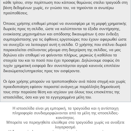
κάθε τρίτου, στην περίπτωση που κάποιος θαμώνας στείλει τραγούδι στη
βάση δεδομένων χωρίς, εν γνώσει του, να τηρούνται οι ανωτέρω
προϋποθέσεις.
Όποιος χρήστης επιθυμεί μπορεί να συνεισφέρει με τη μορφή χρηματικής
δωρεάς προς τη σελίδα, ώστε να καλύπτονται τα έξοδα συντήρησης,
ενοικίασης μηχανημάτων και απόδοσης δικαιωμάτων ή σαν ένδειξη
συμπαράστασης για τις άφθονες εργατοώρες που έχουν αφιερωθεί ώστε
να συνεχίζει να λειτουργεί αυτή η σελίδα. Ο χρήστης που στέλνει δωρεά
παρακαλείται στέλνοντας μήνυμα στη διαχείριση της σελίδας, να μας
δηλώνει εάν επιθυμεί να φαίνονται πλήρως, μερικώς ή καθόλου τα
στοιχεία του και το ποσό που έχει προσφέρει. Δηλώνουμε σαφώς ότι
τυχόν χρηματική εισφορά δεν συνεπάγεται αγορά κανενός επιπλέον
δικαιώματος/υπηρεσίας προς τον εισφέροντα.
Οι όροι χρήσης μπορούν να τροποποιηθούν ανά πάσα στιγμή και χωρίς
προειδοποίηση εφόσον παραστεί ανάγκη με παράλληλη δημοσίευσή
τους στην παρούσα θέση και ισχύουν για όλους τους επισκέπτες της
ιστοσελίδας, όσο και για τα εγγεγραμμένα μέλη του.
Η ιστοσελίδα είναι μη εμπορική, τα τραγούδια και η αντίστοιχη
πληροφορία συνδιαμορφώνονται από τα μέλη της ιστοσελίδας-
κοινότητας.
Μπορείτε να περιηγηθείτε ελεύθερα στα τραγούδια χωρίς να ανοίξετε
λογαριασμό.