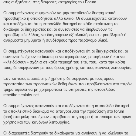
στις συζητήσεις, στις διάφορες κατηγορίες του Forum.
Οι συμμετέχοντες συμφωνούν να μην τοποθετούν δυσφημιστικό,
προσβλητικό ή οποιοδήποτε άλλο υλικό. Οι συμμετέχοντες κατανοούν
και αποδέχονται ότι η ιστοσελίδα διατηρεί σε κάθε περίπτωση το
δικαίωμα οι διαχειριστές και οι συντονιστές να διορθώνουν τις
προσβλητικές λέξεις, να διαγράφουν εξ' ολοκλήρου τα προσβλητικά ή
ανάρμοστα μηνύματα ή συνδέσμους προς παράνομο υλικό.
Οι συμμετέχοντες κατανοούν και αποδέχονται ότι οι διαχειριστές και οι
συντονιστές έχουν το δικαίωμα να αφαιρέσουν, μεταφέρουν ή και να
«κλειδώσουν» σχόλια σε κάθε περιοχή του site, που, κατά την κρίση
τους, δε συμφωνούν με τους όρους χρήσης και τους κανόνες λειτουργίας.
Εάν κάποιος επισκέπτης / χρήστης δε συμφωνεί με τους όρους
προστασίας των προσωπικών δεδομένων που προβλέπονται στο παρόν
τμήμα οφείλει να μη χρησιμοποιεί τις υπηρεσίες της ιστοσελίδας
rebetiko.sealabs.net.
Οι συμμετέχοντες κατανοούν και αποδέχονται ότι η ιστοσελίδα διατηρεί
το αποκλειστικό δικαίωμα να απαγορεύσει την πρόσβαση στο forum
(ban) στα μέλη που έχουν παραβιάσει το γράμμα ή το πνεύμα των όρων
χρήσης και των κανόνων λειτουργίας.
Οι διαχειριστές διατηρούν το δικαίωματα να ανοίγουν ή να κλείνουν το