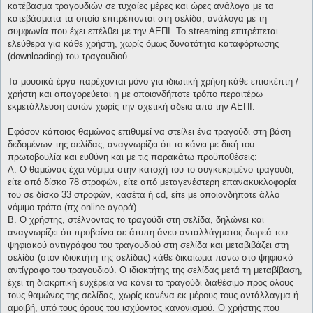
κατέβασμα τραγουδιών σε τυχαίες μέρες και ώρες ανάλογα με τα
κατεβάσματα τα οποία επιτρέπονται στη σελίδα, ανάλογα με τη
συμφωνία που έχει επέλθει με την ΑΕΠΙ. Το streaming επιτρέπεται
ελεύθερα για κάθε χρήστη, χωρίς όμως δυνατότητα καταφόρτωσης
(downloading) του τραγουδιού.
Τα μουσικά έργα παρέχονται μόνο για ιδιωτική χρήση κάθε επισκέπτη /
χρήστη και απαγορεύεται η με οποιονδήποτε τρόπο περαιτέρω
εκμετάλλευση αυτών χωρίς την σχετική άδεια από την ΑΕΠΙ.
Εφόσον κάποιος θαμώνας επιθυμεί να στείλει ένα τραγούδι στη βάση
δεδομένων της σελίδας, αναγνωρίζει ότι το κάνει με δική του
πρωτοβουλία και ευθύνη και με τις παρακάτω προϋποθέσεις:
Α. Ο θαμώνας έχει νόμιμα στην κατοχή του το συγκεκριμένο τραγούδι,
είτε από δίσκο 78 στροφών, είτε από μεταγενέστερη επανακυκλοφορία
του σε δίσκο 33 στροφών, κασέτα ή cd, είτε με οποιονδήποτε άλλο
νόμιμο τρόπο (πχ online αγορά).
Β. Ο χρήστης, στέλνοντας το τραγούδι στη σελίδα, δηλώνει και
αναγνωρίζει ότι προβαίνει σε άτυπη άνευ ανταλλάγματος δωρεά του
ψηφιακού αντιγράφου του τραγουδιού στη σελίδα και μεταβιβάζει στη
σελίδα (στον ιδιοκτήτη της σελίδας) κάθε δικαίωμα πάνω στο ψηφιακό
αντίγραφο του τραγουδιού. Ο ιδιοκτήτης της σελίδας μετά τη μεταβίβαση,
έχει τη διακριτική ευχέρεια να κάνει το τραγούδι διαθέσιμο προς όλους
τους θαμώνες της σελίδας, χωρίς κανένα εκ μέρους τους αντάλλαγμα ή
αμοιβή, υπό τους όρους του ισχύοντος κανονισμού. Ο χρήστης που