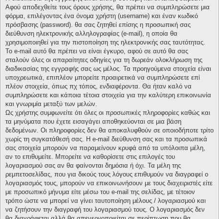
Αφού αποδεχθείτε τους όρους χρήσης, θα πρέπει να συμπληρώσετε μια
φόρμα, επιλέγοντας ένα όνομα χρήστη (username) και έναν κωδικό
πρόσβασης (password). θα σας ζητηθεί επίσης η προσωπική σας
διεύθυνση ηλεκτρονικής αλληλογραφίας (e-mail), η οποία θα
χρησιμοποιηθεί για την πιστοποίηση της ηλεκτρονικής σας ταυτότητας.
Το e-mail αυτό θα πρέπει να είναι έγκυρο, αφού σε αυτό θα σας
σταλούν όλες οι απαραίτητες οδηγίες για τη δωρεάν ολοκλήρωση της
διαδικασίας της εγγραφής σας ως μέλος. Τα προηγούμενα στοιχεία είναι
υποχρεωτικά, επιπλέον μπορείτε προαιρετικά να συμπληρώσετε επί
πλέον στοιχεία, όπως πχ τόπος, ενδιαφέροντα. Θα ήταν καλό να
συμπληρώσετε και κάποια τέτοια στοιχεία για την καλύτερη επικοινωνία
και γνωριμία μεταξύ των μελών.
Ως χρήστης συμφωνείτε ότι όλες οι προσωπικές πληροφορίες καθώς και
τα μηνύματα που έχετε εισαγάγει αποθηκεύονται σε μια βάση
δεδομένων. Οι πληροφορίες δεν θα αποκαλυφθούν σε οποιοδήποτε τρίτο
χωρίς τη συγκατάθεσή σας. Η e-mail διεύθυνση σας και τα προσωπικά
σας στοιχεία μπορούν να παραμείνουν κρυφά από τα υπόλοιπα μέλη,
αν το επιθυμείτε. Μπορείτε να καθορίσετε στις επιλογές του
λογαριασμού σας αν θα φαίνονται δημόσια ή όχι. Τα μέλη της
ρεμπετοσελίδας, που για δικούς τους λόγους επιθυμούν να διαγραφεί ο
λογαριασμός τους, μπορούν να επικοινωνήσουν με τους διαχειριστές είτε
με προσωπικό μήνυμα είτε μέσω του e-mail της σελίδας, με τέτοιον
τρόπο ώστε να μπορεί να γίνει ταυτοποίηση μέλους / λογαριασμού και
να ζητήσουν την διαγραφή του λογαριασμού τους. Ο λογαριασμός δεν
θα διαγράφεται αλλά θα απενεργοποιείται σε περίπτωση που θα