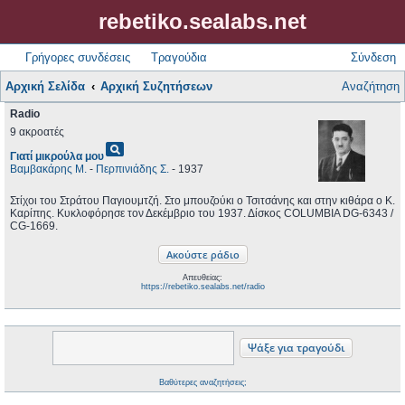
rebetiko.sealabs.net
Γρήγορες συνδέσεις
Τραγούδια
Σύνδεση
Αρχική Σελίδα
Αρχική Συζητήσεων
Αναζήτηση
Radio
9 ακροατές
pageview
Γιατί μικρούλα μου
Βαμβακάρης Μ.
-
Περπινιάδης Σ.
- 1937
Στίχοι του Στράτου Παγιουμτζή. Στο μπουζούκι ο Τσιτσάνης και στην κιθάρα ο Κ.
Καρίπης. Κυκλοφόρησε τον Δεκέμβριο του 1937. Δίσκος COLUMBIA DG-6343 /
CG-1669.
Απευθείας:
https://rebetiko.sealabs.net/radio
Βαθύτερες αναζητήσεις;