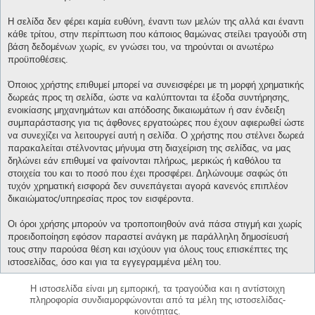
Η σελίδα δεν φέρει καμία ευθύνη, έναντι των μελών της αλλά και έναντι
κάθε τρίτου, στην περίπτωση που κάποιος θαμώνας στείλει τραγούδι στη
βάση δεδομένων χωρίς, εν γνώσει του, να τηρούνται οι ανωτέρω
προϋποθέσεις.
Όποιος χρήστης επιθυμεί μπορεί να συνεισφέρει με τη μορφή χρηματικής
δωρεάς προς τη σελίδα, ώστε να καλύπτονται τα έξοδα συντήρησης,
ενοικίασης μηχανημάτων και απόδοσης δικαιωμάτων ή σαν ένδειξη
συμπαράστασης για τις άφθονες εργατοώρες που έχουν αφιερωθεί ώστε
να συνεχίζει να λειτουργεί αυτή η σελίδα. Ο χρήστης που στέλνει δωρεά
παρακαλείται στέλνοντας μήνυμα στη διαχείριση της σελίδας, να μας
δηλώνει εάν επιθυμεί να φαίνονται πλήρως, μερικώς ή καθόλου τα
στοιχεία του και το ποσό που έχει προσφέρει. Δηλώνουμε σαφώς ότι
τυχόν χρηματική εισφορά δεν συνεπάγεται αγορά κανενός επιπλέον
δικαιώματος/υπηρεσίας προς τον εισφέροντα.
Οι όροι χρήσης μπορούν να τροποποιηθούν ανά πάσα στιγμή και χωρίς
προειδοποίηση εφόσον παραστεί ανάγκη με παράλληλη δημοσίευσή
τους στην παρούσα θέση και ισχύουν για όλους τους επισκέπτες της
ιστοσελίδας, όσο και για τα εγγεγραμμένα μέλη του.
Η ιστοσελίδα είναι μη εμπορική, τα τραγούδια και η αντίστοιχη
πληροφορία συνδιαμορφώνονται από τα μέλη της ιστοσελίδας-
κοινότητας.