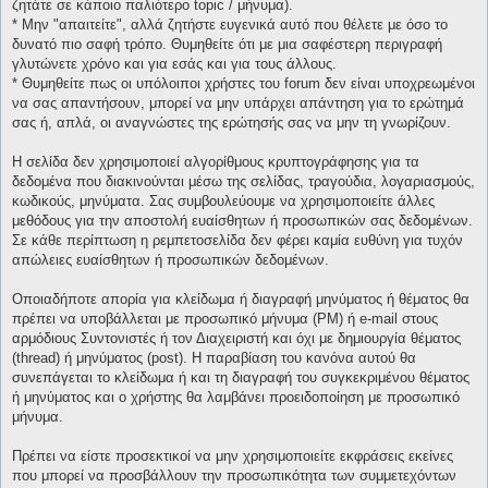
ζητάτε σε κάποιο παλιότερο topic / μήνυμα).
* Μην "απαιτείτε", αλλά ζητήστε ευγενικά αυτό που θέλετε με όσο το
δυνατό πιο σαφή τρόπο. Θυμηθείτε ότι με μια σαφέστερη περιγραφή
γλυτώνετε χρόνο και για εσάς και για τους άλλους.
* Θυμηθείτε πως οι υπόλοιποι χρήστες του forum δεν είναι υποχρεωμένοι
να σας απαντήσουν, μπορεί να μην υπάρχει απάντηση για το ερώτημά
σας ή, απλά, οι αναγνώστες της ερώτησής σας να μην τη γνωρίζουν.
Η σελίδα δεν χρησιμοποιεί αλγορίθμους κρυπτογράφησης για τα
δεδομένα που διακινούνται μέσω της σελίδας, τραγούδια, λογαριασμούς,
κωδικούς, μηνύματα. Σας συμβουλεύουμε να χρησιμοποιείτε άλλες
μεθόδους για την αποστολή ευαίσθητων ή προσωπικών σας δεδομένων.
Σε κάθε περίπτωση η ρεμπετοσελίδα δεν φέρει καμία ευθύνη για τυχόν
απώλειες ευαίσθητων ή προσωπικών δεδομένων.
Οποιαδήποτε απορία για κλείδωμα ή διαγραφή μηνύματος ή θέματος θα
πρέπει να υποβάλλεται με προσωπικό μήνυμα (PM) ή e-mail στους
αρμόδιους Συντονιστές ή τον Διαχειριστή και όχι με δημιουργία θέματος
(thread) ή μηνύματος (post). Η παραβίαση του κανόνα αυτού θα
συνεπάγεται το κλείδωμα ή και τη διαγραφή του συγκεκριμένου θέματος
ή μηνύματος και ο χρήστης θα λαμβάνει προειδοποίηση με προσωπικό
μήνυμα.
Πρέπει να είστε προσεκτικοί να μην χρησιμοποιείτε εκφράσεις εκείνες
που μπορεί να προσβάλλουν την προσωπικότητα των συμμετεχόντων