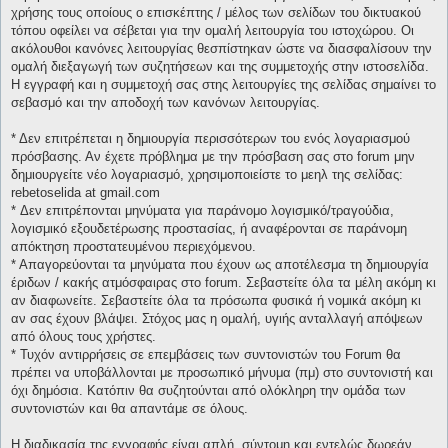
χρήσης τους οποίους ο επισκέπτης / μέλος των σελίδων του δικτυακού
τόπου οφείλει να σέβεται για την ομαλή λειτουργία του ιστοχώρου. Οι
ακόλουθοι κανόνες λειτουργίας θεσπίστηκαν ώστε να διασφαλίσουν την
ομαλή διεξαγωγή των συζητήσεων και της συμμετοχής στην ιστοσελίδα.
Η εγγραφή και η συμμετοχή σας στης λειτουργίες της σελίδας σημαίνει το
σεβασμό και την αποδοχή των κανόνων λειτουργίας.
* Δεν επιτρέπεται η δημιουργία περισσότερων του ενός λογαριασμού
πρόσβασης. Αν έχετε πρόβλημα με την πρόσβαση σας στο forum μην
δημιουργείτε νέο λογαριασμό, χρησιμοποιείστε το μεηλ της σελίδας:
rebetoselida at gmail.com
* Δεν επιτρέπονται μηνύματα για παράνομο λογισμικό/τραγούδια,
λογισμικό εξουδετέρωσης προστασίας, ή αναφέρονται σε παράνομη
απόκτηση προστατευμένου περιεχόμενου.
* Απαγορεύονται τα μηνύματα που έχουν ως αποτέλεσμα τη δημιουργία
έριδων / κακής ατμόσφαιρας στο forum. Σεβαστείτε όλα τα μέλη ακόμη κι
αν διαφωνείτε. Σεβαστείτε όλα τα πρόσωπα φυσικά ή νομικά ακόμη κι
αν σας έχουν βλάψει. Στόχος μας η ομαλή, υγιής ανταλλαγή απόψεων
από όλους τους χρήστες.
* Τυχόν αντιρρήσεις σε επεμβάσεις των συντονιστών του Forum θα
πρέπει να υποβάλλονται με προσωπικό μήνυμα (πμ) στο συντονιστή και
όχι δημόσια. Κατόπιν θα συζητούνται από ολόκληρη την ομάδα των
συντονιστών και θα απαντάμε σε όλους.
Η διαδικασία της εγγραφής είναι απλή, σύντομη και εντελώς δωρεάν.