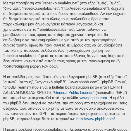
Με την πρόσβαση στο “rebetiko.sealabs.net” (στο εξής “εμείς”, “εμάς”,
“δικό μας”, “rebetiko.sealabs.net”, “http://rebetiko.sealabs.net”), δέχεστε
ότι δεσμεύεστε νομικά από τους όρους που ακολουθούν. Αν δεν δέχεστε
ότι δεσμεύεστε νομικά από όλους τους ακόλουθους όρους τότε
παρακαλούμε μην δημιουργήσετε κάποιον λογαριασμό και
χρησιμοποιήσετε το “rebetiko.sealabs.net”. Είναι πιθανόν να
μεταβάλλουμε τους όρους οποιαδήποτε χρονική στιγμή και θα
επιδιώξουμε να σας ενημερώσουμε για αυτό με τον προσφορότερο
δυνατό τρόπο, όμως θα ήταν συνετό εκ μέρους σας να ξαναδιαβάζετε
τακτικά την παρούσα σελίδα καθώς η συνεχιζόμενη χρήση του
“rebetiko.sealabs.net” μετά τις εκάστοτε αλλαγές δείχνει πως δέχεστε ότι
δεσμεύεστε νομικά από αυτούς τους όρους με την ανανεωμένη και/ή
τροποποιημένη μορφή των όρων.
Η ιστοσελίδα μας είναι βασισμένη στο λογισμικό phpBB (στο εξής “αυτοί”,
“αυτών”, “αυτούς”, “λογισμικό phpBB”, “www.phpbb.com”, “phpBB Group”,
“phpBB Teams”) που είναι a bulletin board solution κάτω από ΓΕΝΙΚΗ
ΑΔΕΙΑ ΔΗΜΟΣΙΑΣ ΧΡΗΣΗΣ “
General Public License
” (hereinafter “GPL”)
και μπορεί να μεταφορτωθεί από την σελίδα
www.phpbb.com
. Η ομάδα
του phpBB δεν μπορεί να ασκήσει την επιρροή στο περιεχόμενο και τους
στόχους, τους οποίους ο χρήστης με αυτό το λογισμικό ακολουθεί λόγω
των κανονισμών του GPL. Για περισσότερες πληροφορίες σχετικά με το
phpBB, παρακαλούμε δείτε τα παρακάτω:
http://www.phpbb.com/
.
Η ρεμπετοσελίδα rebetiko.sealabs.net, λειτουργεί υπό τους κάτωθι όρους