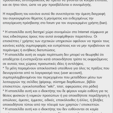
προσωπικές αντιπαραθέσεις θα πρέπει να γίνονται σε κόσμιο επίπεδο,
και σε ήπιο τόνο, ώστε να μην προσβάλλεται ο συνομιλητής.
Η παραβίαση του κανόνα αυτού θα συνεπάγεται την άμεση διαγραφή
του συγκεκριμένου θέματος ή μηνύματος και ενδεχομένως την
απαγόρευση πρόσβασης στο forum για τον συγκεκριμένο χρήστη (ban).
* H ιστοσελίδα αυτή διατηρεί χώρο συνομιλιών στο Internet σύμφωνα με
τους ειδικότερους όρους που αυτοί αναφέρθηκαν παραπάνω. Οι
επισκέπτες / χρήστες των σχετικών υπηρεσιών οφείλουν να τηρούν τους
κανόνες καλής συμπεριφοράς και ευπρέπειας και να μην προβαίνουν σε
παράνομες ή ανήθικες διατυπώσεις.
* H ιστοσελίδα αυτή σε καμία περίπτωση δεν μπορεί να θεωρηθεί ότι
αποδέχεται ή ενστερνίζεται κατά οποιονδήποτε τρόπο τις εκφραζόμενες
σε αυτούς τους χώρους προσωπικές ιδέες ή αντιλήψεις.
* Τα μέλη παραμένουν αποκλειστικά υπεύθυνα για όλες τις πράξεις που
διενεργούνται από το λογαριασμό τους (user account),
συμπεριλαμβανομένου του περιεχομένου που μεταδίδουν μέσω των
λειτουργιών της σελίδας (φόρουμ, σύστημα διορθώσεων, βιβλίο
επισκεπτών, εγκυκλοπαίδεια "wiki", τσατ, αφιερώσεις στο ράδιο)
* H ιστοσελίδα αυτή και ο ιδιοκτήτης του δε φέρουν καμία ευθύνη για τις
θέσεις φυσικών ή νομικών προσώπων ή για οποιαδήποτε παρεξήγηση ή
απώλειες, άμεσες, έμμεσες, ειδικές, επακόλουθες ή άλλες, ή βλάβες
οποιουδήποτε τύπου από την πλευρά των χρηστών / επισκεπτών.
* H ιστοσελίδα αυτή και ο ιδιοκτήτης του δεν ευθύνονται σε καμία