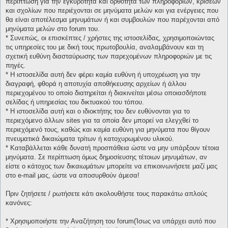
περίπτωση για την εγκυρότητα και ορθότητα των πληροφοριών, κρίσεων
και σχολίων που περιέχονται σε μηνύματα μελών και για ενέργειες που
θα είναι αποτέλεσμα μηνυμάτων ή και συμβουλών που παρέχονται από
μηνύματα μελών στο forum του.
* Συνεπώς, οι επισκέπτες / χρήστες της ιστοσελίδας, χρησιμοποιώντας
τις υπηρεσίες του με δική τους πρωτοβουλία, αναλαμβάνουν και τη
σχετική ευθύνη διασταύρωσης των παρεχομένων πληροφοριών με τις
πηγές.
* H ιστοσελίδα αυτή δεν φέρει καμία ευθύνη ή υποχρέωση για την
διαγραφή, φθορά η αποτυχία αποθήκευσης αρχείων ή άλλου
περιεχομένου το οποίο διατηρείται ή διακινείται μέσω οποιασδήποτε
σελίδας ή υπηρεσίας του δικτυακού του τόπου.
* H ιστοσελίδα αυτή και ο ιδιοκτήτης του δεν ευθύνονται για το
περιεχόμενο άλλων sites για τα οποία δεν μπορεί να ελεγχθεί το
περιεχόμενό τους, καθώς και καμία ευθύνη για μηνύματα που θίγουν
πνευματικά δικαιώματα τρίτων ή κατοχυρωμένου υλικού.
* Καταβάλλεται κάθε δυνατή προσπάθεια ώστε να μην υπάρξουν τέτοια
μηνύματα. Σε περίπτωση όμως δημοσίευσης τέτοιων μηνυμάτων, αν
είστε ο κάτοχος των δικαιωμάτων μπορείτε να επικοινωνήσετε μαζί μας
στο e-mail μας, ώστε να αποσυρθούν άμεσα!
Πριν ζητήσετε / ρωτήσετε κάτι ακολουθήστε τους παρακάτω απλούς
κανόνες:
* Χρησιμοποιήστε την Αναζήτηση του forum(Ίσως να υπάρχει αυτό που