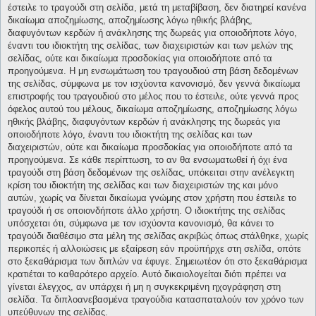
έστειλε το τραγούδι στη σελίδα, μετά τη μεταβίβαση, δεν διατηρεί κανένα
δικαίωμα αποζημίωσης, αποζημίωσης λόγω ηθικής βλάβης,
διαφυγόντων κερδών ή ανάκλησης της δωρεάς για οποιοδήποτε λόγο,
έναντι του ιδιοκτήτη της σελίδας, των διαχειριστών και των μελών της
σελίδας, ούτε και δικαίωμα προσδοκίας για οποιοδήποτε από τα
προηγούμενα. Η μη ενσωμάτωση του τραγουδιού στη βάση δεδομένων
της σελίδας, σύμφωνα με τον ισχύοντα κανονισμό, δεν γεννά δικαίωμα
επιστροφής του τραγουδιού στο μέλος που το έστειλε, ούτε γεννά προς
όφελος αυτού του μέλους, δικαίωμα αποζημίωσης, αποζημίωσης λόγω
ηθικής βλάβης, διαφυγόντων κερδών ή ανάκλησης της δωρεάς για
οποιοδήποτε λόγο, έναντι του ιδιοκτήτη της σελίδας και των
διαχειριστών, ούτε και δικαίωμα προσδοκίας για οποιοδήποτε από τα
προηγούμενα. Σε κάθε περίπτωση, το αν θα ενσωματωθεί ή όχι ένα
τραγούδι στη βάση δεδομένων της σελίδας, υπόκειται στην ανέλεγκτη
κρίση του ιδιοκτήτη της σελίδας και των διαχειριστών της και μόνο
αυτών, χωρίς να δίνεται δικαίωμα γνώμης στον χρήστη που έστειλε το
τραγούδι ή σε οποιονδήποτε άλλο χρήστη. Ο ιδιοκτήτης της σελίδας
υπόσχεται ότι, σύμφωνα με τον ισχύοντα κανονισμό, θα κάνει το
τραγούδι διαθέσιμο στα μέλη της σελίδας ακριβώς όπως στάλθηκε, χωρίς
περικοπές ή αλλοιώσεις με εξαίρεση εάν προϋπήρχε στη σελίδα, οπότε
στο ξεκαθάρισμα των διπλών να έφυγε. Σημειωτέον ότι στο ξεκαθάρισμα
κρατιέται το καθαρότερο αρχείο. Αυτό δικαιολογείται διότι πρέπει να
γίνεται έλεγχος, αν υπάρχει ή μη η συγκεκριμένη ηχογράφηση στη
σελίδα. Τα διπλοανεβασμένα τραγούδια κατασπαταλούν τον χρόνο των
υπεύθυνων της σελίδας.