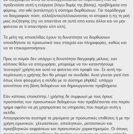
προξενούσε αυτή η ενέργεια (λόγω δομής της βάσης), προβλήματα στο
φόρουμ, στο wiki (κατάστιχα) ή σύστημα διορθώσεων. Για παράδειγμα
να διαγραφούν πόστ, αλλάζοντας/αλλοιώνοντας το ιστορικό ή πχ τη ροή
μιας συζήτησης (πχ να απαντάνε σε αυτά απο κατω άλλοι και να μην
φαίνεται σε τί απαντήσαν κλπ κλπ).
Τα μέλη της ιστοσελίδας έχουν τη δυνατότητα να διορθώσουν
οποτεδήποτε τα προσωπικά τους στοιχεία και πληροφορίες, καθώς και
να τα επικαιροποιήσουν.
Προς το παρόν δεν υπάρχει η δυνατότητα διαγραφής μέλους, εαν
κάποιος θέλει να αποχωρήσει, μπορούμε να τον καταστήσουμε
'ανενεργό' χρήστη και αυτό να φαίνεται στο προφίλ του. Σε αυτή την
περίπτωση ο χρήστης δεν θα μπορεί να συνδεθεί. Αυτό γίνεται γιατί έτσι
όπως είναι φτιαγμένη η σελίδα με το σύστημα phpbb2, υπάρχει
ασυνέπεια στη βάση δεδομένων και δημιουργούνται προβλήματα.
Εάν κάποιος επισκέπτης / χρήστης δε συμφωνεί με τους όρους
προστασίας των προσωπικών δεδομένων που προβλέπονται στο παρόν
τμήμα οφείλει να μη χρησιμοποιεί τις υπηρεσίες που παρέχει αυτή η
σελίδα.
Απαγορεύονται αυστηρά τα μηνύματα με προσωπικές επιθέσεις ή με την
χρήση ειρωνικών, χλευαστικών, απειλητικών, ρατσιστικών και
προσβλητικών εκφράσεων και προσωπικών χαρακτηρισμών. Οι όποιες