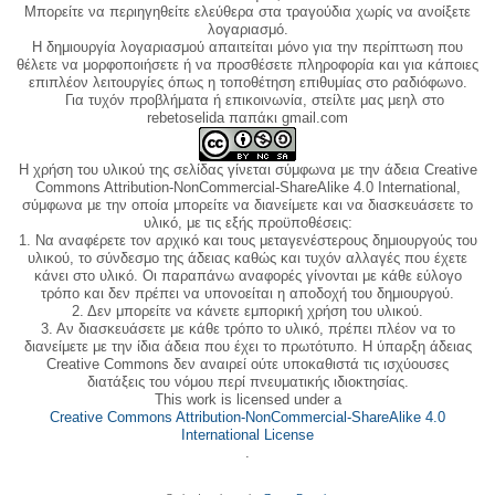
Μπορείτε να περιηγηθείτε ελεύθερα στα τραγούδια χωρίς να ανοίξετε
λογαριασμό.
Η δημιουργία λογαριασμού απαιτείται μόνο για την περίπτωση που
θέλετε να μορφοποιήσετε ή να προσθέσετε πληροφορία και για κάποιες
επιπλέον λειτουργίες όπως η τοποθέτηση επιθυμίας στο ραδιόφωνο.
Για τυχόν προβλήματα ή επικοινωνία, στείλτε μας μεηλ στο
rebetoselida παπάκι gmail.com
Η χρήση του υλικού της σελίδας γίνεται σύμφωνα με την άδεια Creative
Commons Attribution-NonCommercial-ShareAlike 4.0 International,
σύμφωνα με την οποία μπορείτε να διανείμετε και να διασκευάσετε το
υλικό, με τις εξής προϋποθέσεις:
1. Να αναφέρετε τον αρχικό και τους μεταγενέστερους δημιουργούς του
υλικού, το σύνδεσμο της άδειας καθώς και τυχόν αλλαγές που έχετε
κάνει στο υλικό. Οι παραπάνω αναφορές γίνονται με κάθε εύλογο
τρόπο και δεν πρέπει να υπονοείται η αποδοχή του δημιουργού.
2. Δεν μπορείτε να κάνετε εμπορική χρήση του υλικού.
3. Αν διασκευάσετε με κάθε τρόπο το υλικό, πρέπει πλέον να το
διανείμετε με την ίδια άδεια που έχει το πρωτότυπο. Η ύπαρξη άδειας
Creative Commons δεν αναιρεί ούτε υποκαθιστά τις ισχύουσες
διατάξεις του νόμου περί πνευματικής ιδιοκτησίας.
This work is licensed under a
Creative Commons Attribution-NonCommercial-ShareAlike 4.0
International License
.