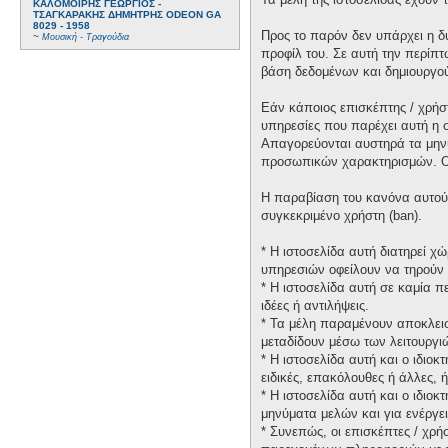
ΚΑΛΟΜΟΙΡΗΣ ΓΕΩΡΓΙΟΣ -
ΤΣΑΓΚΑΡΑΚΗΣ ΔΗΜΗΤΡΗΣ ODEON GA
8029 - 1958
Προς το παρόν δεν υπάρχει η δ
~
Μουσική - Τραγούδια
προφίλ του. Σε αυτή την περίπτ
βάση δεδομένων και δημιουργο
Εάν κάποιος επισκέπτης / χρήσ
υπηρεσίες που παρέχει αυτή η 
Απαγορεύονται αυστηρά τα μηνύ
προσωπικών χαρακτηρισμών. Οι 
Η παραβίαση του κανόνα αυτού 
συγκεκριμένο χρήστη (ban).
* H ιστοσελίδα αυτή διατηρεί 
υπηρεσιών οφείλουν να τηρούν 
* H ιστοσελίδα αυτή σε καμία 
ιδέες ή αντιλήψεις.
* Τα μέλη παραμένουν αποκλεισ
μεταδίδουν μέσω των λειτουργιώ
* H ιστοσελίδα αυτή και ο ιδιο
ειδικές, επακόλουθες ή άλλες,
* H ιστοσελίδα αυτή και ο ιδιο
μηνύματα μελών και για ενέργε
* Συνεπώς, οι επισκέπτες / χρή