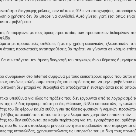
υνατότητα διαγραφής μέλους, εαν κάποιος θέλει να αποχωρήσει, μπορούμε να
ωση ο χρήστης δεν θα μπορεί να συνδεθεί. Αυτό γίνεται γιατί έτσι όπως είνα
ύνται προβλήματα.
της δε συμφωνεί με τους όρους προστασίας των προσωπικών δεδομένων που 
σελίδα.
ματα με προσωπικές επιθέσεις ή με την χρήση ειρωνικών, χλευαστικών, απ
όποιες προσωπικές αντιπαραθέσεις θα πρέπει να γίνονται σε κόσμιο επίπεδ
θα συνεπάγεται την άμεση διαγραφή του συγκεκριμένου θέματος ή μηνύματ
χώρο συνομιλιών στο Internet σύμφωνα με τους ειδικότερους όρους που αυτο
τους κανόνες καλής συμπεριφοράς και ευπρέπειας και να μην προβαίνουν σ
περίπτωση δεν μπορεί να θεωρηθεί ότι αποδέχεται ή ενστερνίζεται κατά οπο
τικά υπεύθυνα για όλες τις πράξεις που διενεργούνται από το λογαριασμό τ
ν της σελίδας (φόρουμ, σύστημα διορθώσεων, βιβλίο επισκεπτών, εγκυκλοπαί
κτήτης του δε φέρουν καμία ευθύνη για τις θέσεις φυσικών ή νομικών προσώ
 ή βλάβες οποιουδήποτε τύπου από την πλευρά των χρηστών / επισκεπτών.
κτήτης του δεν ευθύνονται σε καμία περίπτωση για την εγκυρότητα και ορθότ
ιες που θα είναι αποτέλεσμα μηνυμάτων ή και συμβουλών που παρέχονται α
στες της ιστοσελίδας, χρησιμοποιώντας τις υπηρεσίες του με δική τους πρω