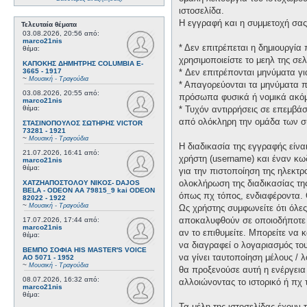
ιστοσελίδα.
Η εγγραφή και η συμμετοχή σας 
Τελευταία θέματα
03.08.2026, 20:56
από:
marco21nis
* Δεν επιτρέπεται η δημιουργί
θέμα:
χρησιμοποιείστε το μεηλ της σελ
ΚΑΠΟΚΗΣ ΔΗΜΗΤΡΗΣ COLUMBIA E-
3665 - 1917
* Δεν επιτρέπονται μηνύματα γ
~
Μουσική - Τραγούδια
* Απαγορεύονται τα μηνύματα πο
03.08.2026, 20:55
από:
πρόσωπα φυσικά ή νομικά ακόμη
marco21nis
θέμα:
* Τυχόν αντιρρήσεις σε επεμβά
από ολόκληρη την ομάδα των σ
ΣΤΑΣΙΝΟΠΟΥΛΟΣ ΣΩΤΗΡΗΣ VICTOR
73281 - 1921
~
Μουσική - Τραγούδια
Η διαδικασία της εγγραφής είν
21.07.2026, 16:41
από:
χρήστη (username) και έναν κω
marco21nis
θέμα:
για την πιστοποίηση της ηλεκτρ
ολοκλήρωση της διαδικασίας τη
ΧΑΤΖΗΑΠΟΣΤΟΛΟΥ ΝΙΚΟΣ- DAJOS
BELA - ODEON AA 79815_9 kai ODEON
όπως πχ τόπος, ενδιαφέροντα. 
82022 - 1922
~
Μουσική - Τραγούδια
Ως χρήστης συμφωνείτε ότι όλε
αποκαλυφθούν σε οποιοδήποτε τ
17.07.2026, 17:44
από:
marco21nis
αν το επιθυμείτε. Μπορείτε να 
θέμα:
να διαγραφεί ο λογαριασμός του
ΒΕΜΠΟ ΣΟΦΙΑ HIS MASTER'S VOICE
να γίνει ταυτοποίηση μέλους /
AO 5071 - 1952
~
Μουσική - Τραγούδια
θα προξενούσε αυτή η ενέργεια
08.07.2026, 16:32
από:
αλλοιώνοντας το ιστορικό ή πχ
marco21nis
θέμα:
Τα μέλη της ιστοσελίδας έχουν