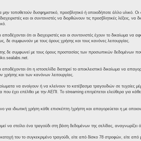
 μην τοποθετούν δυσφημιστικό, προσβλητικό ή οποιοδήποτε άλλο υλικό. Οι σ
διαχειριστές και οι συντονιστές να διορθώνουν τις προσβλητικές λέξεις, ν
κό.
 αποδέχονται ότι οι διαχειριστές και οι συντονιστές έχουν το δικαίωμα να 
τους, δε συμφωνούν με τους όρους χρήσης και τους κανόνες λειτουργίας.
της δε συμφωνεί με τους όρους προστασίας των προσωπικών δεδομένων που 
iko.sealabs.net.
ι αποδέχονται ότι η ιστοσελίδα διατηρεί το αποκλειστικό δικαίωμα να απαγ
ν χρήσης και των κανόνων λειτουργίας.
ικαίωματα να ανοίγουν ή να κλείνουν το κατέβασμα τραγουδιών σε τυχαίες μ
 που έχει επέλθει με την ΑΕΠΙ. Το streaming επιτρέπεται ελεύθερα για κά
νο για ιδιωτική χρήση κάθε επισκέπτη /χρήστη και απαγορεύεται η με οποι
ί να στείλει ένα τραγούδι στη βάση δεδομένων της σελίδας, αναγνωρίζει ότ
 κατοχή του το συγκεκριμένο τραγούδι, είτε από δίσκο 78 στροφών, είτε απ