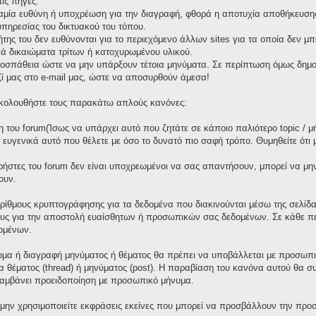
ις πηγές.
καμία ευθύνη ή υποχρέωση για την διαγραφή, φθορά η αποτυχία αποθήκευσης 
πηρεσίας του δικτυακού του τόπου.
τήτης του δεν ευθύνονται για το περιεχόμενο άλλων sites για τα οποία δεν μ
ά δικαιώματα τρίτων ή κατοχυρωμένου υλικού.
οσπάθεια ώστε να μην υπάρξουν τέτοια μηνύματα. Σε περίπτωση όμως δημοσ
ζί μας στο e-mail μας, ώστε να αποσυρθούν άμεσα!
 ακολουθήστε τους παρακάτω απλούς κανόνες:
 του forum(Ίσως να υπάρχει αυτό που ζητάτε σε κάποιο παλιότερο topic / μ
ε ευγενικά αυτό που θέλετε με όσο το δυνατό πιο σαφή τρόπο. Θυμηθείτε ότι
χρήστες του forum δεν είναι υποχρεωμένοι να σας απαντήσουν, μπορεί να μη
ουν.
ορίθμους κρυπτογράφησης για τα δεδομένα που διακινούνται μέσω της σελίδ
ους για την αποστολή ευαίσθητων ή προσωπικών σας δεδομένων. Σε κάθε πε
ομένων.
μα ή διαγραφή μηνύματος ή θέματος θα πρέπει να υποβάλλεται με προσωπικ
γία θέματος (thread) ή μηνύματος (post). Η παραβίαση του κανόνα αυτού θα 
λαμβάνει προειδοποίηση με προσωπικό μήνυμα.
 μην χρησιμοποιείτε εκφράσεις εκείνες που μπορεί να προσβάλλουν την προσ