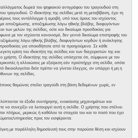
ανταλλάγματος δωρεά του ψηφιακού αντιγράφου του τραγουδιού στη
ου τραγουδιού. Ο ιδιοκτήτης της σελίδας μετά τη μεταβίβαση, έχει τη
 μέρους τους αντάλλαγμα ή αμοιβή, υπό τους όρους του ισχύοντος
αίωμα αποζημίωσης, αποζημίωσης λόγω ηθικής βλάβης, διαφυγόντων
και των μελών της σελίδας, ούτε και δικαίωμα προσδοκίας για
φωνα με τον ισχύοντα κανονισμό, δεν γεννά δικαίωμα επιστροφής του
 αποζημίωσης λόγω ηθικής βλάβης, διαφυγόντων κερδών ή ανάκλησης
μα προσδοκίας για οποιοδήποτε από τα προηγούμενα. Σε κάθε
κτη κρίση του ιδιοκτήτη της σελίδας και των διαχειριστών της και
ο χρήστη. Ο ιδιοκτήτης της σελίδας υπόσχεται ότι, σύμφωνα με τον
περικοπές ή αλλοιώσεις με εξαίρεση εάν προϋπήρχε στη σελίδα, οπότε
 δικαιολογείται διότι πρέπει να γίνεται έλεγχος, αν υπάρχει ή μη η
θυνων της σελίδας.
κάποιος θαμώνας στείλει τραγούδι στη βάση δεδομένων χωρίς, εν
αλύπτονται τα έξοδα συντήρησης, ενοικίασης μηχανημάτων και
 να συνεχίζει να λειτουργεί αυτή η σελίδα. Ο χρήστης που στέλνει
ται πλήρως, μερικώς ή καθόλου τα στοιχεία του και το ποσό που έχει
ώματος/υπηρεσίας προς τον εισφέροντα.
άγκη με παράλληλη δημοσίευσή τους στην παρούσα θέση και ισχύουν