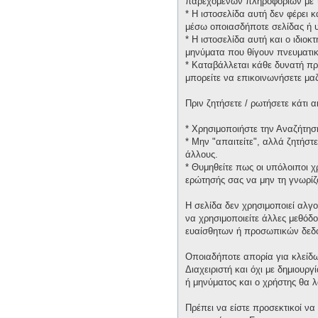
παρεχομένων πληροφοριών με τ
* H ιστοσελίδα αυτή δεν φέρει 
μέσω οποιασδήποτε σελίδας ή υ
* H ιστοσελίδα αυτή και ο ιδιοκ
μηνύματα που θίγουν πνευματικ
* Καταβάλλεται κάθε δυνατή πρ
μπορείτε να επικοινωνήσετε μα
Πριν ζητήσετε / ρωτήσετε κάτι
* Χρησιμοποιήστε την Αναζήτηση
* Μην "απαιτείτε", αλλά ζητήστ
άλλους.
* Θυμηθείτε πως οι υπόλοιποι 
ερώτησής σας να μην τη γνωρίζ
Η σελίδα δεν χρησιμοποιεί αλγ
να χρησιμοποιείτε άλλες μεθόδ
ευαίσθητων ή προσωπικών δεδ
Οποιαδήποτε απορία για κλείδω
Διαχειριστή και όχι με δημιουρ
ή μηνύματος και ο χρήστης θα 
Πρέπει να είστε προσεκτικοί να