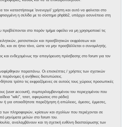
 τον καταστήσουμε 'ανενεργό' χρήστη και αυτό να φαίνεται στο
ι φτιαγμένη η σελίδα με το σύστημα phpbb2, υπάρχει ασυνέπεια στη
προβλέπονται στο παρόν τμήμα οφείλει να μη χρησιμοποιεί τις
ειλητικών, ρατσιστικών και προσβλητικών εκφράσεων και
ο, και σε ήπιο τόνο, ώστε να μην προσβάλλεται ο συνομιλητής.
ος και ενδεχομένως την απαγόρευση πρόσβασης στο forum για τον
ί αναφέρθηκαν παραπάνω. Οι επισκέπτες / χρήστες των σχετικών
ε παράνομες ή ανήθικες διατυπώσεις.
ιονδήποτε τρόπο τις εκφραζόμενες σε αυτούς τους χώρους προσωπικές
ους (user account), συμπεριλαμβανομένου του περιεχομένου που
δεια "wiki", τσατ, αφιερώσεις στο ράδιο)
πων ή για οποιαδήποτε παρεξήγηση ή απώλειες, άμεσες, έμμεσες,
ητα των πληροφοριών, κρίσεων και σχολίων που περιέχονται σε
πό μηνύματα μελών στο forum του.
τοβουλία, αναλαμβάνουν και τη σχετική ευθύνη διασταύρωσης των