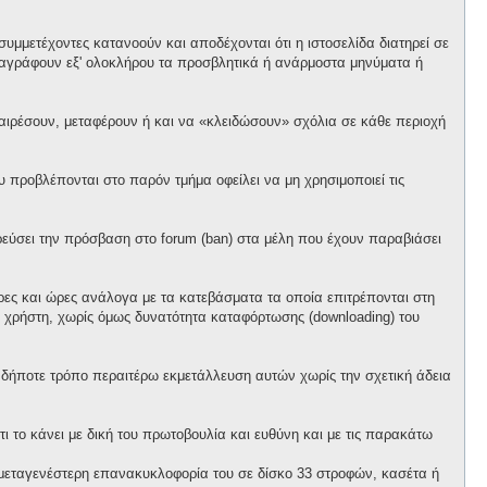
υμμετέχοντες κατανοούν και αποδέχονται ότι η ιστοσελίδα διατηρεί σε
α διαγράφουν εξ' ολοκλήρου τα προσβλητικά ή ανάρμοστα μηνύματα ή
αφαιρέσουν, μεταφέρουν ή και να «κλειδώσουν» σχόλια σε κάθε περιοχή
προβλέπονται στο παρόν τμήμα οφείλει να μη χρησιμοποιεί τις
ορεύσει την πρόσβαση στο forum (ban) στα μέλη που έχουν παραβιάσει
έρες και ώρες ανάλογα με τα κατεβάσματα τα οποία επιτρέπονται στη
θε χρήστη, χωρίς όμως δυνατότητα καταφόρτωσης (downloading) του
ονδήποτε τρόπο περαιτέρω εκμετάλλευση αυτών χωρίς την σχετική άδεια
ι το κάνει με δική του πρωτοβουλία και ευθύνη και με τις παρακάτω
ό μεταγενέστερη επανακυκλοφορία του σε δίσκο 33 στροφών, κασέτα ή