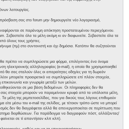
όνων λειτουργίας.
 πρόσβαση σας στο forum μην δημιουργείτε νέο λογαριασμό,
 αναφέρονται σε παράνομη απόκτηση προστατευμένου περιεχόμενου.
m. Σεβαστείτε όλα τα μέλη ακόμη κι αν διαφωνείτε. Σεβαστείτε όλα τα
πό όλους τους χρήστες.
νυμα (πμ) στο συντονιστή και όχι δημόσια. Κατόπιν θα συζητούνται
, θα πρέπει να συμπληρώσετε μια φόρμα, επιλέγοντας ένα όνομα
ση ηλεκτρονικής αλληλογραφίας (e-mail), η οποία θα χρησιμοποιηθεί
αυτό θα σας σταλούν όλες οι απαραίτητες οδηγίες για τη δωρεάν
λέον μπορείτε προαιρετικά να συμπληρώσετε επί πλέον στοιχεία,
 επικοινωνία και γνωριμία μεταξύ των μελών.
ποθηκεύονται σε μια βάση δεδομένων. Οι πληροφορίες δεν θα
ά σας στοιχεία μπορούν να παραμείνουν κρυφά από τα υπόλοιπα μέλη,
ι. Τα μέλη της ρεμπετοσελίδας, που για δικούς τους λόγους επιθυμούν
α είτε μέσω του e-mail της σελίδας, με τέτοιον τρόπο ώστε να μπορεί
ιασμός δεν θα διαγράφεται αλλά θα απενεργοποιείται σε περίπτωση που
σύστημα διορθώσεων. Για παράδειγμα να διαγραφούν πόστ, αλλάζοντας/
 φαίνεται σε τί απαντήσαν κλπ κλπ).
πληροφορίες, καθώς και να τα επικαιροποιήσουν.