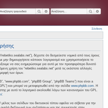
Αναζήτηση
Ειδική αναζήτηση
Αναζήτησ
Ειδικ
Σύνδεση
χρήσης
p://rebetiko.sealabs.net”), δέχεστε ότι δεσμεύεστε νομικά από τους όρους
ε μην δημιουργήσετε κάποιον λογαριασμό και χρησιμοποιήσετε το
διώξουμε να σας ενημερώσουμε για αυτό με τον προσφορότερο δυνατό
ενη χρήση του “rebetiko.sealabs.net” μετά τις εκάστοτε αλλαγές
 μορφή των όρων.
pBB”, “www.phpbb.com”, “phpBB Group”, “phpBB Teams”) που είναι a
 “GPL”) και μπορεί να μεταφορτωθεί από την σελίδα
www.phpbb.com
. Η
ήστης με αυτό το λογισμικό ακολουθεί λόγω των κανονισμών του GPL.
m/
.
/ μέλος των σελίδων του δικτυακού τόπου οφείλει να σέβεται για την
ν ομαλή διεξαγωγή των συζητήσεων και της συμμετοχής στην