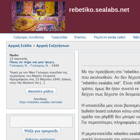
rebetiko.sealabs.net
Γρήγορες συνδέσεις
Τραγούδια
Ετικέτες
Ρεμπετο-pedia (wiki)
Βιβλ
Αρχική Σελίδα
Αρχική Συζητήσεων
Radio
13 ακροατές
Ποιος σε πήρε και μου 'φυγες
Γούναρης Ν.
-
Γούναρης Ν.
- 1946
Με την πρόσβαση στο “rebetiko.se
Ταγκό με τον Νίκο Γούναρη συνοδεία της
ορχήστρας του Μιχαλη Σουγιούλ.
που ακολουθούν. Αν δεν δέχεστ
Ηχογράφηση στις 13 Μαρτίου 1946. Δίσκος
“rebetiko.sealabs.net”. Είναι 
στην His Masters Voi [...]
τρόπο, όμως θα ήταν συνετό εκ 
δείχνει πως δέχεστε ότι δεσμε
Απευθείας:
https://rebetiko.sealabs.net/radio
Η ιστοσελίδα μας είναι βασισμέ
bulletin board solution κάτω
ομάδα του phpBB δεν μπορεί να
Για περισσότερες πληροφορίες 
Η ρεμπετοσελίδα rebetiko.seala
ομαλή λειτουργία του ιστοχώρο
Βαθύτερες αναζητήσεις;