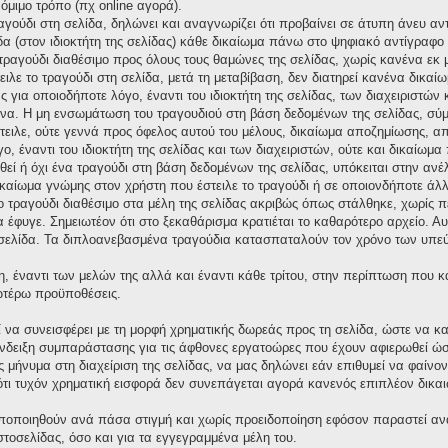
νόμιμο τρόπο (πχ online αγορά).
ραγούδι στη σελίδα, δηλώνει και αναγνωρίζει ότι προβαίνει σε άτυπη άνευ 
δα (στον ιδιοκτήτη της σελίδας) κάθε δικαίωμα πάνω στο ψηφιακό αντίγραφο τ
ο τραγούδι διαθέσιμο προς όλους τους θαμώνες της σελίδας, χωρίς κανένα εκ
ειλε το τραγούδι στη σελίδα, μετά τη μεταβίβαση, δεν διατηρεί κανένα δικ
για οποιοδήποτε λόγο, έναντι του ιδιοκτήτη της σελίδας, των διαχειριστών 
α. Η μη ενσωμάτωση του τραγουδιού στη βάση δεδομένων της σελίδας, σύμ
στειλε, ούτε γεννά προς όφελος αυτού του μέλους, δικαίωμα αποζημίωσης,
ο, έναντι του ιδιοκτήτη της σελίδας και των διαχειριστών, ούτε και δικαίω
ί ή όχι ένα τραγούδι στη βάση δεδομένων της σελίδας, υπόκειται στην ανέλεγ
ικαίωμα γνώμης στον χρήστη που έστειλε το τραγούδι ή σε οποιονδήποτε άλλ
το τραγούδι διαθέσιμο στα μέλη της σελίδας ακριβώς όπως στάλθηκε, χωρίς 
έφυγε. Σημειωτέον ότι στο ξεκαθάρισμα κρατιέται το καθαρότερο αρχείο. Αυτό
σελίδα. Τα διπλοανεβασμένα τραγούδια κατασπαταλούν τον χρόνο των υπεύ
η, έναντι των μελών της αλλά και έναντι κάθε τρίτου, στην περίπτωση που 
νωτέρω προϋποθέσεις.
ί να συνεισφέρει με τη μορφή χρηματικής δωρεάς προς τη σελίδα, ώστε να κ
δειξη συμπαράστασης για τις άφθονες εργατοώρες που έχουν αφιερωθεί ώστε
μήνυμα στη διαχείριση της σελίδας, να μας δηλώνει εάν επιθυμεί να φαίνον
ι τυχόν χρηματική εισφορά δεν συνεπάγεται αγορά κανενός επιπλέον δικαι
οποποιηθούν ανά πάσα στιγμή και χωρίς προειδοποίηση εφόσον παραστεί αν
ιστοσελίδας, όσο και για τα εγγεγραμμένα μέλη του.