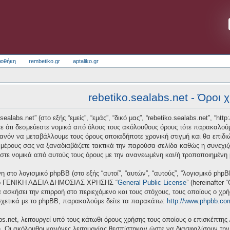
ιοθήκη
rembetiko.gr
aptaliko.gr
rebetiko.sealabs.net - Όροι 
alabs.net” (στο εξής “εμείς”, “εμάς”, “δικό μας”, “rebetiko.sealabs.net”, “htt
ε ότι δεσμεύεστε νομικά από όλους τους ακόλουθους όρους τότε παρακαλούμ
πιθανόν να μεταβάλλουμε τους όρους οποιαδήποτε χρονική στιγμή και θα επι
μέρους σας να ξαναδιαβάζετε τακτικά την παρούσα σελίδα καθώς η συνεχιζόμ
ύεστε νομικά από αυτούς τους όρους με την ανανεωμένη και/ή τροποποιημένη
νη στο λογισμικό phpBB (στο εξής “αυτοί”, “αυτών”, “αυτούς”, “λογισμικό ph
 από ΓΕΝΙΚΗ ΑΔΕΙΑ ΔΗΜΟΣΙΑΣ ΧΡΗΣΗΣ “
General Public License
” (hereinafter
 ασκήσει την επιρροή στο περιεχόμενο και τους στόχους, τους οποίους ο χρ
σχετικά με το phpBB, παρακαλούμε δείτε τα παρακάτω:
http://www.phpbb.co
bs.net, λειτουργεί υπό τους κάτωθι όρους χρήσης τους οποίους ο επισκέπτης 
υ. Οι ακόλουθοι κανόνες λειτουργίας θεσπίστηκαν ώστε να διασφαλίσουν τη