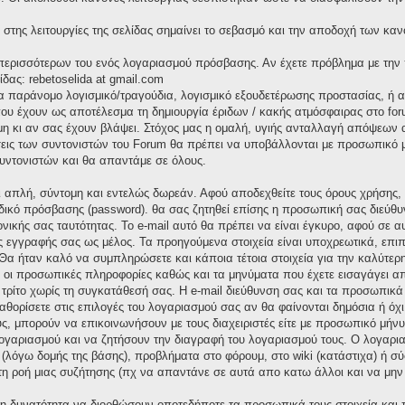
στης λειτουργίες της σελίδας σημαίνει το σεβασμό και την αποδοχή των καν
α περισσότερων του ενός λογαριασμού πρόσβασης. Αν έχετε πρόβλημα με την
ίδας: rebetoselida at gmail.com
ια παράνομο λογισμικό/τραγούδια, λογισμικό εξουδετέρωσης προστασίας, ή
υ έχουν ως αποτέλεσμα τη δημιουργία έριδων / κακής ατμόσφαιρας στο foru
 κι αν σας έχουν βλάψει. Στόχος μας η ομαλή, υγιής ανταλλαγή απόψεων α
σεις των συντονιστών του Forum θα πρέπει να υποβάλλονται με προσωπικό μή
υντονιστών και θα απαντάμε σε όλους.
αι απλή, σύντομη και εντελώς δωρεάν. Αφού αποδεχθείτε τους όρους χρήσης
δικό πρόσβασης (password). θα σας ζητηθεί επίσης η προσωπική σας διεύθυν
ονικής σας ταυτότητας. Το e-mail αυτό θα πρέπει να είναι έγκυρο, αφού σε 
ς εγγραφής σας ως μέλος. Τα προηγούμενα στοιχεία είναι υποχρεωτικά, επιπ
Θα ήταν καλό να συμπληρώσετε και κάποια τέτοια στοιχεία για την καλύτερη
ς οι προσωπικές πληροφορίες καθώς και τα μηνύματα που έχετε εισαγάγει α
ρίτο χωρίς τη συγκατάθεσή σας. Η e-mail διεύθυνση σας και τα προσωπικ
καθορίσετε στις επιλογές του λογαριασμού σας αν θα φαίνονται δημόσια ή όχ
ς, μπορούν να επικοινωνήσουν με τους διαχειριστές είτε με προσωπικό μήνυμ
 λογαριασμού και να ζητήσουν την διαγραφή του λογαριασμού τους. Ο λογαρ
 (λόγω δομής της βάσης), προβλήματα στο φόρουμ, στο wiki (κατάστιχα) ή 
 τη ροή μιας συζήτησης (πχ να απαντάνε σε αυτά απο κατω άλλοι και να μην
 τη δυνατότητα να διορθώσουν οποτεδήποτε τα προσωπικά τους στοιχεία και 