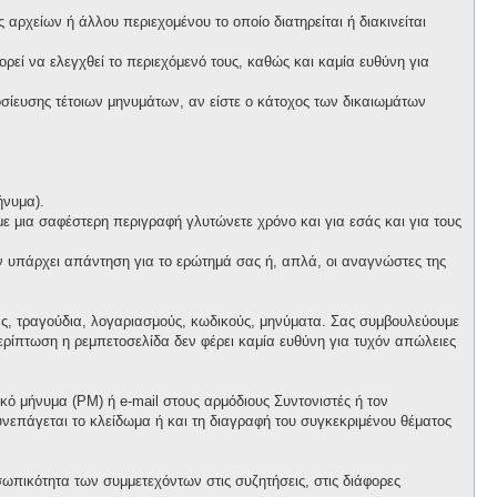
αρχείων ή άλλου περιεχομένου το οποίο διατηρείται ή διακινείται
πορεί να ελεγχθεί το περιεχόμενό τους, καθώς και καμία ευθύνη για
ίευσης τέτοιων μηνυμάτων, αν είστε ο κάτοχος των δικαιωμάτων
ήνυμα).
 με μια σαφέστερη περιγραφή γλυτώνετε χρόνο και για εσάς και για τους
ν υπάρχει απάντηση για το ερώτημά σας ή, απλά, οι αναγνώστες της
ας, τραγούδια, λογαριασμούς, κωδικούς, μηνύματα. Σας συμβουλεύουμε
ρίπτωση η ρεμπετοσελίδα δεν φέρει καμία ευθύνη για τυχόν απώλειες
ό μήνυμα (PM) ή e-mail στους αρμόδιους Συντονιστές ή τον
συνεπάγεται το κλείδωμα ή και τη διαγραφή του συγκεκριμένου θέματος
ωπικότητα των συμμετεχόντων στις συζητήσεις, στις διάφορες