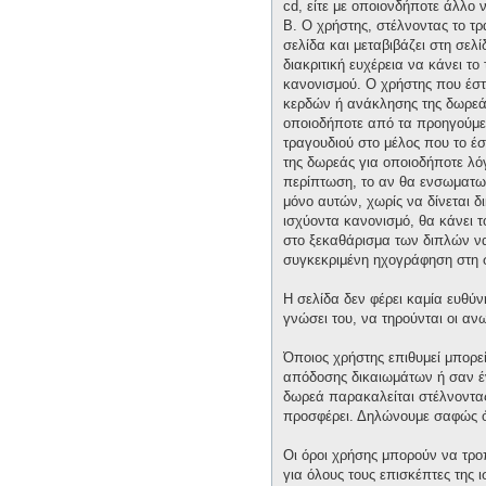
cd, είτε με οποιονδήποτε άλλο 
Β. Ο χρήστης, στέλνοντας το τ
σελίδα και μεταβιβάζει στη σελί
διακριτική ευχέρεια να κάνει τ
κανονισμού. Ο χρήστης που έστ
κερδών ή ανάκλησης της δωρεάς 
οποιοδήποτε από τα προηγούμεν
τραγουδιού στο μέλος που το έ
της δωρεάς για οποιοδήποτε λόγ
περίπτωση, το αν θα ενσωματωθε
μόνο αυτών, χωρίς να δίνεται δ
ισχύοντα κανονισμό, θα κάνει 
στο ξεκαθάρισμα των διπλών να 
συγκεκριμένη ηχογράφηση στη 
Η σελίδα δεν φέρει καμία ευθύν
γνώσει του, να τηρούνται οι α
Όποιος χρήστης επιθυμεί μπορε
απόδοσης δικαιωμάτων ή σαν έν
δωρεά παρακαλείται στέλνοντας 
προσφέρει. Δηλώνουμε σαφώς ότ
Οι όροι χρήσης μπορούν να τρ
για όλους τους επισκέπτες της 