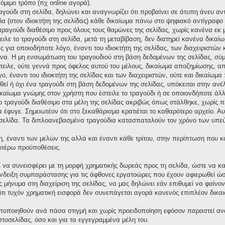
νόμιμο τρόπο (πχ online αγορά).
ραγούδι στη σελίδα, δηλώνει και αναγνωρίζει ότι προβαίνει σε άτυπη άνευ 
δα (στον ιδιοκτήτη της σελίδας) κάθε δικαίωμα πάνω στο ψηφιακό αντίγραφο τ
ο τραγούδι διαθέσιμο προς όλους τους θαμώνες της σελίδας, χωρίς κανένα εκ
ειλε το τραγούδι στη σελίδα, μετά τη μεταβίβαση, δεν διατηρεί κανένα δικ
για οποιοδήποτε λόγο, έναντι του ιδιοκτήτη της σελίδας, των διαχειριστών 
α. Η μη ενσωμάτωση του τραγουδιού στη βάση δεδομένων της σελίδας, σύμ
στειλε, ούτε γεννά προς όφελος αυτού του μέλους, δικαίωμα αποζημίωσης,
ο, έναντι του ιδιοκτήτη της σελίδας και των διαχειριστών, ούτε και δικαίω
ί ή όχι ένα τραγούδι στη βάση δεδομένων της σελίδας, υπόκειται στην ανέλεγ
ικαίωμα γνώμης στον χρήστη που έστειλε το τραγούδι ή σε οποιονδήποτε άλλ
το τραγούδι διαθέσιμο στα μέλη της σελίδας ακριβώς όπως στάλθηκε, χωρίς 
έφυγε. Σημειωτέον ότι στο ξεκαθάρισμα κρατιέται το καθαρότερο αρχείο. Αυτό
σελίδα. Τα διπλοανεβασμένα τραγούδια κατασπαταλούν τον χρόνο των υπεύ
η, έναντι των μελών της αλλά και έναντι κάθε τρίτου, στην περίπτωση που 
νωτέρω προϋποθέσεις.
ί να συνεισφέρει με τη μορφή χρηματικής δωρεάς προς τη σελίδα, ώστε να κ
δειξη συμπαράστασης για τις άφθονες εργατοώρες που έχουν αφιερωθεί ώστε
μήνυμα στη διαχείριση της σελίδας, να μας δηλώνει εάν επιθυμεί να φαίνον
ι τυχόν χρηματική εισφορά δεν συνεπάγεται αγορά κανενός επιπλέον δικαι
οποποιηθούν ανά πάσα στιγμή και χωρίς προειδοποίηση εφόσον παραστεί αν
ιστοσελίδας, όσο και για τα εγγεγραμμένα μέλη του.