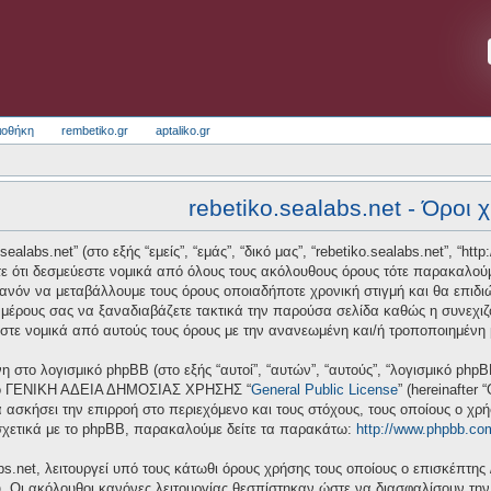
ιοθήκη
rembetiko.gr
aptaliko.gr
rebetiko.sealabs.net - Όροι 
alabs.net” (στο εξής “εμείς”, “εμάς”, “δικό μας”, “rebetiko.sealabs.net”, “htt
ε ότι δεσμεύεστε νομικά από όλους τους ακόλουθους όρους τότε παρακαλούμ
πιθανόν να μεταβάλλουμε τους όρους οποιαδήποτε χρονική στιγμή και θα επι
μέρους σας να ξαναδιαβάζετε τακτικά την παρούσα σελίδα καθώς η συνεχιζόμ
ύεστε νομικά από αυτούς τους όρους με την ανανεωμένη και/ή τροποποιημένη
νη στο λογισμικό phpBB (στο εξής “αυτοί”, “αυτών”, “αυτούς”, “λογισμικό ph
 από ΓΕΝΙΚΗ ΑΔΕΙΑ ΔΗΜΟΣΙΑΣ ΧΡΗΣΗΣ “
General Public License
” (hereinafter
 ασκήσει την επιρροή στο περιεχόμενο και τους στόχους, τους οποίους ο χρ
σχετικά με το phpBB, παρακαλούμε δείτε τα παρακάτω:
http://www.phpbb.co
bs.net, λειτουργεί υπό τους κάτωθι όρους χρήσης τους οποίους ο επισκέπτης 
υ. Οι ακόλουθοι κανόνες λειτουργίας θεσπίστηκαν ώστε να διασφαλίσουν τη