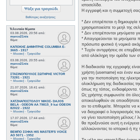
ιστοσελίδα.
Η εγγραφή και η συμμετοχή σας 
Βαθύτερες αναζητήσεις;
* Δεν επιτρέπεται η δημιουργί
χρησιμοποιείστε το μεηλ της σελ
Τελευταία θέματα
* Δεν επιτρέπονται μηνύματα γ
03.08.2026, 20:56
από:
marco21nis
* Απαγορεύονται τα μηνύματα πο
θέμα:
πρόσωπα φυσικά ή νομικά ακόμη
ΚΑΠΟΚΗΣ ΔΗΜΗΤΡΗΣ COLUMBIA E-
* Τυχόν αντιρρήσεις σε επεμβά
3665 - 1917
~
Μουσική - Τραγούδια
από ολόκληρη την ομάδα των σ
03.08.2026, 20:55
από:
marco21nis
Η διαδικασία της εγγραφής είν
θέμα:
χρήστη (username) και έναν κω
ΣΤΑΣΙΝΟΠΟΥΛΟΣ ΣΩΤΗΡΗΣ VICTOR
73281 - 1921
για την πιστοποίηση της ηλεκτρ
~
Μουσική - Τραγούδια
ολοκλήρωση της διαδικασίας τη
21.07.2026, 16:41
από:
όπως πχ τόπος, ενδιαφέροντα. 
marco21nis
θέμα:
Ως χρήστης συμφωνείτε ότι όλε
αποκαλυφθούν σε οποιοδήποτε τ
ΧΑΤΖΗΑΠΟΣΤΟΛΟΥ ΝΙΚΟΣ- DAJOS
BELA - ODEON AA 79815_9 kai ODEON
αν το επιθυμείτε. Μπορείτε να 
82022 - 1922
να διαγραφεί ο λογαριασμός του
~
Μουσική - Τραγούδια
να γίνει ταυτοποίηση μέλους /
17.07.2026, 17:44
από:
marco21nis
θα προξενούσε αυτή η ενέργεια
θέμα:
αλλοιώνοντας το ιστορικό ή πχ
ΒΕΜΠΟ ΣΟΦΙΑ HIS MASTER'S VOICE
AO 5071 - 1952
~
Μουσική - Τραγούδια
Τα μέλη της ιστοσελίδας έχουν