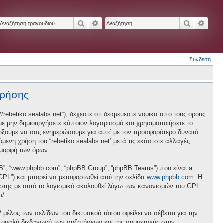
Αναζήτηση
Ειδική αναζήτηση
Αναζήτησ
Ειδικ
Σύνδεση
χρήσης
p://rebetiko.sealabs.net”), δέχεστε ότι δεσμεύεστε νομικά από τους όρους
ε μην δημιουργήσετε κάποιον λογαριασμό και χρησιμοποιήσετε το
διώξουμε να σας ενημερώσουμε για αυτό με τον προσφορότερο δυνατό
ενη χρήση του “rebetiko.sealabs.net” μετά τις εκάστοτε αλλαγές
 μορφή των όρων.
pBB”, “www.phpbb.com”, “phpBB Group”, “phpBB Teams”) που είναι a
 “GPL”) και μπορεί να μεταφορτωθεί από την σελίδα
www.phpbb.com
. Η
ήστης με αυτό το λογισμικό ακολουθεί λόγω των κανονισμών του GPL.
m/
.
/ μέλος των σελίδων του δικτυακού τόπου οφείλει να σέβεται για την
ν ομαλή διεξαγωγή των συζητήσεων και της συμμετοχής στην