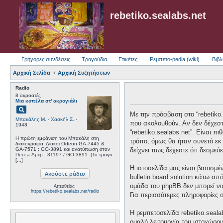
rebetiko.sealabs.net
Γρήγορες συνδέσεις
Τραγούδια
Ετικέτες
Ρεμπετο-pedia (wiki)
Βιβλ
Αρχική Σελίδα
Αρχική Συζητήσεων
Radio
8 ακροατές
Μια κοπέλα στ' ακρογιάλι
pageview
Με την πρόσβαση στο “rebetiko.se
Μπακάλης Μ.
-
Χασκήλ Σ.
-
που ακολουθούν. Αν δεν δέχεστ
1948
“rebetiko.sealabs.net”. Είναι 
Η πρώτη εμφάνιση του Μπακάλη στη
τρόπο, όμως θα ήταν συνετό εκ 
δισκογραφία. Δίσκοι Odeon GA-7445 &
GA-7571 : GO-3891 και ανατύπωση στον
δείχνει πως δέχεστε ότι δεσμε
Decca Αμερ. ‎ 31197 / GO-3891. (To τραγο
[...]
Η ιστοσελίδα μας είναι βασισμέ
bulletin board solution κάτω
ομάδα του phpBB δεν μπορεί να
Απευθείας:
https://rebetiko.sealabs.net/radio
Για περισσότερες πληροφορίες 
Η ρεμπετοσελίδα rebetiko.seala
ομαλή λειτουργία του ιστοχώρο