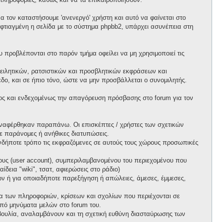
 τον καταστήσουμε 'ανενεργό' χρήστη και αυτό να φαίνεται στο
ι φτιαγμένη η σελίδα με το σύστημα phpbb2, υπάρχει ασυνέπεια στη
προβλέπονται στο παρόν τμήμα οφείλει να μη χρησιμοποιεί τις
ειλητικών, ρατσιστικών και προσβλητικών εκφράσεων και
ο, και σε ήπιο τόνο, ώστε να μην προσβάλλεται ο συνομιλητής.
ος και ενδεχομένως την απαγόρευση πρόσβασης στο forum για τον
ί αναφέρθηκαν παραπάνω. Οι επισκέπτες / χρήστες των σχετικών
ε παράνομες ή ανήθικες διατυπώσεις.
ιονδήποτε τρόπο τις εκφραζόμενες σε αυτούς τους χώρους προσωπικές
ους (user account), συμπεριλαμβανομένου του περιεχομένου που
δεια "wiki", τσατ, αφιερώσεις στο ράδιο)
πων ή για οποιαδήποτε παρεξήγηση ή απώλειες, άμεσες, έμμεσες,
ητα των πληροφοριών, κρίσεων και σχολίων που περιέχονται σε
πό μηνύματα μελών στο forum του.
τοβουλία, αναλαμβάνουν και τη σχετική ευθύνη διασταύρωσης των