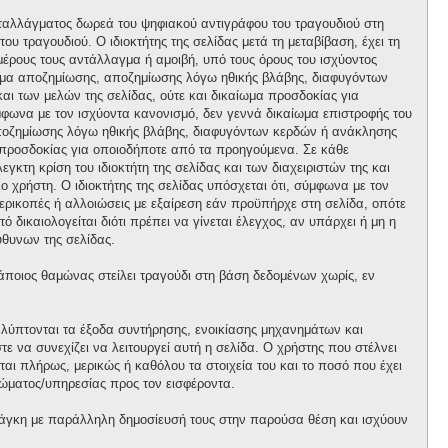
ανταλλάγματος δωρεά του ψηφιακού αντιγράφου του τραγουδιού στη
ου τραγουδιού. Ο ιδιοκτήτης της σελίδας μετά τη μεταβίβαση, έχει τη
 μέρους τους αντάλλαγμα ή αμοιβή, υπό τους όρους του ισχύοντος
αίωμα αποζημίωσης, αποζημίωσης λόγω ηθικής βλάβης, διαφυγόντων
και των μελών της σελίδας, ούτε και δικαίωμα προσδοκίας για
φωνα με τον ισχύοντα κανονισμό, δεν γεννά δικαίωμα επιστροφής του
 αποζημίωσης λόγω ηθικής βλάβης, διαφυγόντων κερδών ή ανάκλησης
μα προσδοκίας για οποιοδήποτε από τα προηγούμενα. Σε κάθε
κτη κρίση του ιδιοκτήτη της σελίδας και των διαχειριστών της και
ο χρήστη. Ο ιδιοκτήτης της σελίδας υπόσχεται ότι, σύμφωνα με τον
περικοπές ή αλλοιώσεις με εξαίρεση εάν προϋπήρχε στη σελίδα, οπότε
 δικαιολογείται διότι πρέπει να γίνεται έλεγχος, αν υπάρχει ή μη η
θυνων της σελίδας.
κάποιος θαμώνας στείλει τραγούδι στη βάση δεδομένων χωρίς, εν
αλύπτονται τα έξοδα συντήρησης, ενοικίασης μηχανημάτων και
 να συνεχίζει να λειτουργεί αυτή η σελίδα. Ο χρήστης που στέλνει
ται πλήρως, μερικώς ή καθόλου τα στοιχεία του και το ποσό που έχει
ώματος/υπηρεσίας προς τον εισφέροντα.
άγκη με παράλληλη δημοσίευσή τους στην παρούσα θέση και ισχύουν