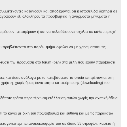
υμμετέχοντες κατανοούν και αποδέχονται ότι η ιστοσελίδα διατηρεί σε
α διαγράφουν εξ' ολοκλήρου τα προσβλητικά ή ανάρμοστα μηνύματα ή
αφαιρέσουν, μεταφέρουν ή και να «κλειδώσουν» σχόλια σε κάθε περιοχή
προβλέπονται στο παρόν τμήμα οφείλει να μη χρησιμοποιεί τις
ορεύσει την πρόσβαση στο forum (ban) στα μέλη που έχουν παραβιάσει
έρες και ώρες ανάλογα με τα κατεβάσματα τα οποία επιτρέπονται στη
θε χρήστη, χωρίς όμως δυνατότητα καταφόρτωσης (downloading) του
ονδήποτε τρόπο περαιτέρω εκμετάλλευση αυτών χωρίς την σχετική άδεια
ι το κάνει με δική του πρωτοβουλία και ευθύνη και με τις παρακάτω
ό μεταγενέστερη επανακυκλοφορία του σε δίσκο 33 στροφών, κασέτα ή