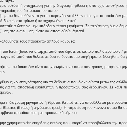
ις πηγές.
καμία ευθύνη ή υποχρέωση για την διαγραφή, φθορά η αποτυχία αποθήκευσης 
πηρεσίας του δικτυακού του τόπου.
τήτης του δεν ευθύνονται για το περιεχόμενο άλλων sites για τα οποία δεν μ
ά δικαιώματα τρίτων ή κατοχυρωμένου υλικού.
οσπάθεια ώστε να μην υπάρξουν τέτοια μηνύματα. Σε περίπτωση όμως δημοσ
ζί μας στο e-mail μας, ώστε να αποσυρθούν άμεσα!
 ακολουθήστε τους παρακάτω απλούς κανόνες:
 του forum(Ίσως να υπάρχει αυτό που ζητάτε σε κάποιο παλιότερο topic / μ
ε ευγενικά αυτό που θέλετε με όσο το δυνατό πιο σαφή τρόπο. Θυμηθείτε ότι
χρήστες του forum δεν είναι υποχρεωμένοι να σας απαντήσουν, μπορεί να μη
ουν.
ορίθμους κρυπτογράφησης για τα δεδομένα που διακινούνται μέσω της σελίδ
ους για την αποστολή ευαίσθητων ή προσωπικών σας δεδομένων. Σε κάθε πε
ομένων.
μα ή διαγραφή μηνύματος ή θέματος θα πρέπει να υποβάλλεται με προσωπικ
γία θέματος (thread) ή μηνύματος (post). Η παραβίαση του κανόνα αυτού θα 
λαμβάνει προειδοποίηση με προσωπικό μήνυμα.
 μην χρησιμοποιείτε εκφράσεις εκείνες που μπορεί να προσβάλλουν την προσ