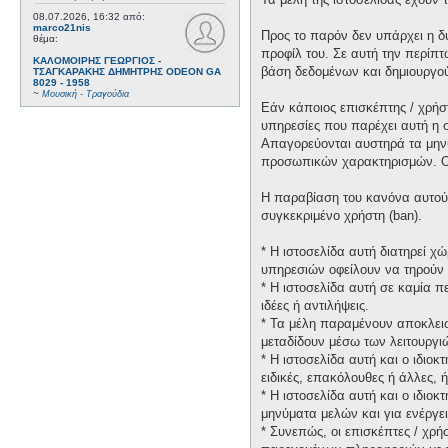
08.07.2026, 16:32
από:
marco21nis
Προς το παρόν δεν υπάρχει η δ
θέμα:
προφίλ του. Σε αυτή την περίπτ
ΚΑΛΟΜΟΙΡΗΣ ΓΕΩΡΓΙΟΣ -
βάση δεδομένων και δημιουργο
ΤΣΑΓΚΑΡΑΚΗΣ ΔΗΜΗΤΡΗΣ ODEON GA
8029 - 1958
~
Μουσική - Τραγούδια
Εάν κάποιος επισκέπτης / χρήσ
υπηρεσίες που παρέχει αυτή η 
Απαγορεύονται αυστηρά τα μηνύ
προσωπικών χαρακτηρισμών. Οι 
Η παραβίαση του κανόνα αυτού 
συγκεκριμένο χρήστη (ban).
* H ιστοσελίδα αυτή διατηρεί 
υπηρεσιών οφείλουν να τηρούν 
* H ιστοσελίδα αυτή σε καμία 
ιδέες ή αντιλήψεις.
* Τα μέλη παραμένουν αποκλεισ
μεταδίδουν μέσω των λειτουργιώ
* H ιστοσελίδα αυτή και ο ιδιο
ειδικές, επακόλουθες ή άλλες,
* H ιστοσελίδα αυτή και ο ιδιο
μηνύματα μελών και για ενέργε
* Συνεπώς, οι επισκέπτες / χρή