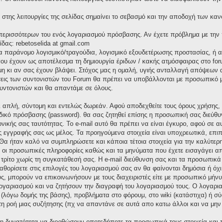
στης λειτουργίες της σελίδας σημαίνει το σεβασμό και την αποδοχή των καν
α περισσότερων του ενός λογαριασμού πρόσβασης. Αν έχετε πρόβλημα με την
ίδας: rebetoselida at gmail.com
ια παράνομο λογισμικό/τραγούδια, λογισμικό εξουδετέρωσης προστασίας, ή
υ έχουν ως αποτέλεσμα τη δημιουργία έριδων / κακής ατμόσφαιρας στο foru
 κι αν σας έχουν βλάψει. Στόχος μας η ομαλή, υγιής ανταλλαγή απόψεων α
σεις των συντονιστών του Forum θα πρέπει να υποβάλλονται με προσωπικό μή
υντονιστών και θα απαντάμε σε όλους.
αι απλή, σύντομη και εντελώς δωρεάν. Αφού αποδεχθείτε τους όρους χρήσης
δικό πρόσβασης (password). θα σας ζητηθεί επίσης η προσωπική σας διεύθυν
ονικής σας ταυτότητας. Το e-mail αυτό θα πρέπει να είναι έγκυρο, αφού σε 
ς εγγραφής σας ως μέλος. Τα προηγούμενα στοιχεία είναι υποχρεωτικά, επιπ
Θα ήταν καλό να συμπληρώσετε και κάποια τέτοια στοιχεία για την καλύτερη
ς οι προσωπικές πληροφορίες καθώς και τα μηνύματα που έχετε εισαγάγει α
ρίτο χωρίς τη συγκατάθεσή σας. Η e-mail διεύθυνση σας και τα προσωπικ
καθορίσετε στις επιλογές του λογαριασμού σας αν θα φαίνονται δημόσια ή όχ
ς, μπορούν να επικοινωνήσουν με τους διαχειριστές είτε με προσωπικό μήνυμ
 λογαριασμού και να ζητήσουν την διαγραφή του λογαριασμού τους. Ο λογαρ
 (λόγω δομής της βάσης), προβλήματα στο φόρουμ, στο wiki (κατάστιχα) ή 
 τη ροή μιας συζήτησης (πχ να απαντάνε σε αυτά απο κατω άλλοι και να μην
 τη δυνατότητα να διορθώσουν οποτεδήποτε τα προσωπικά τους στοιχεία και 