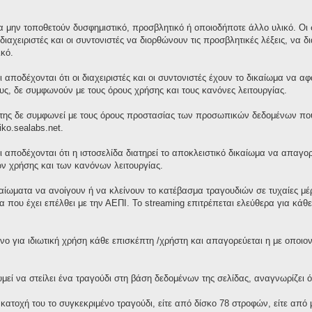
 μην τοποθετούν δυσφημιστικό, προσβλητικό ή οποιοδήποτε άλλο υλικό. Οι σ
διαχειριστές και οι συντονιστές να διορθώνουν τις προσβλητικές λέξεις, ν
κό.
 αποδέχονται ότι οι διαχειριστές και οι συντονιστές έχουν το δικαίωμα να 
τους, δε συμφωνούν με τους όρους χρήσης και τους κανόνες λειτουργίας.
της δε συμφωνεί με τους όρους προστασίας των προσωπικών δεδομένων που 
iko.sealabs.net.
ι αποδέχονται ότι η ιστοσελίδα διατηρεί το αποκλειστικό δικαίωμα να απαγ
ν χρήσης και των κανόνων λειτουργίας.
ικαίωματα να ανοίγουν ή να κλείνουν το κατέβασμα τραγουδιών σε τυχαίες μ
 που έχει επέλθει με την ΑΕΠΙ. Το streaming επιτρέπεται ελεύθερα για κά
νο για ιδιωτική χρήση κάθε επισκέπτη /χρήστη και απαγορεύεται η με οποι
ί να στείλει ένα τραγούδι στη βάση δεδομένων της σελίδας, αναγνωρίζει ότ
 κατοχή του το συγκεκριμένο τραγούδι, είτε από δίσκο 78 στροφών, είτε απ