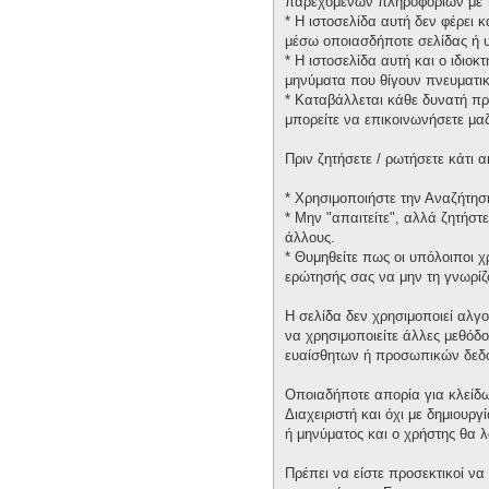
παρεχομένων πληροφοριών με τ
* H ιστοσελίδα αυτή δεν φέρει 
μέσω οποιασδήποτε σελίδας ή υ
* H ιστοσελίδα αυτή και ο ιδιοκ
μηνύματα που θίγουν πνευματικ
* Καταβάλλεται κάθε δυνατή πρ
μπορείτε να επικοινωνήσετε μα
Πριν ζητήσετε / ρωτήσετε κάτι
* Χρησιμοποιήστε την Αναζήτηση
* Μην "απαιτείτε", αλλά ζητήστ
άλλους.
* Θυμηθείτε πως οι υπόλοιποι 
ερώτησής σας να μην τη γνωρίζ
Η σελίδα δεν χρησιμοποιεί αλγ
να χρησιμοποιείτε άλλες μεθόδ
ευαίσθητων ή προσωπικών δεδ
Οποιαδήποτε απορία για κλείδω
Διαχειριστή και όχι με δημιουρ
ή μηνύματος και ο χρήστης θα 
Πρέπει να είστε προσεκτικοί να