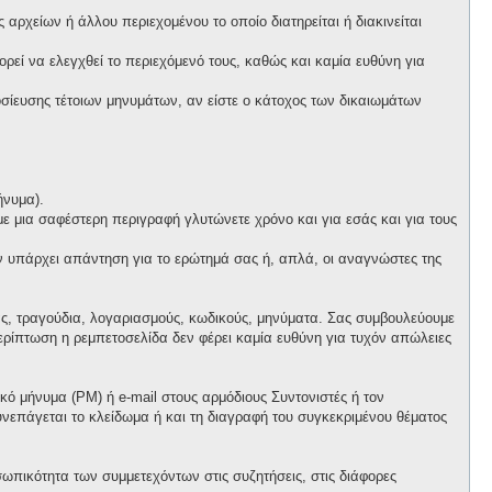
αρχείων ή άλλου περιεχομένου το οποίο διατηρείται ή διακινείται
πορεί να ελεγχθεί το περιεχόμενό τους, καθώς και καμία ευθύνη για
ίευσης τέτοιων μηνυμάτων, αν είστε ο κάτοχος των δικαιωμάτων
ήνυμα).
 με μια σαφέστερη περιγραφή γλυτώνετε χρόνο και για εσάς και για τους
ν υπάρχει απάντηση για το ερώτημά σας ή, απλά, οι αναγνώστες της
ας, τραγούδια, λογαριασμούς, κωδικούς, μηνύματα. Σας συμβουλεύουμε
ρίπτωση η ρεμπετοσελίδα δεν φέρει καμία ευθύνη για τυχόν απώλειες
ό μήνυμα (PM) ή e-mail στους αρμόδιους Συντονιστές ή τον
συνεπάγεται το κλείδωμα ή και τη διαγραφή του συγκεκριμένου θέματος
ωπικότητα των συμμετεχόντων στις συζητήσεις, στις διάφορες