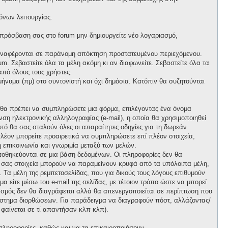
όνων λειτουργίας.
 πρόσβαση σας στο forum μην δημιουργείτε νέο λογαριασμό,
 αναφέρονται σε παράνομη απόκτηση προστατευμένου περιεχόμενου.
m. Σεβαστείτε όλα τα μέλη ακόμη κι αν διαφωνείτε. Σεβαστείτε όλα τα
πό όλους τους χρήστες.
νυμα (πμ) στο συντονιστή και όχι δημόσια. Κατόπιν θα συζητούνται
, θα πρέπει να συμπληρώσετε μια φόρμα, επιλέγοντας ένα όνομα
ση ηλεκτρονικής αλληλογραφίας (e-mail), η οποία θα χρησιμοποιηθεί
αυτό θα σας σταλούν όλες οι απαραίτητες οδηγίες για τη δωρεάν
λέον μπορείτε προαιρετικά να συμπληρώσετε επί πλέον στοιχεία,
 επικοινωνία και γνωριμία μεταξύ των μελών.
ποθηκεύονται σε μια βάση δεδομένων. Οι πληροφορίες δεν θα
ά σας στοιχεία μπορούν να παραμείνουν κρυφά από τα υπόλοιπα μέλη,
ι. Τα μέλη της ρεμπετοσελίδας, που για δικούς τους λόγους επιθυμούν
α είτε μέσω του e-mail της σελίδας, με τέτοιον τρόπο ώστε να μπορεί
ιασμός δεν θα διαγράφεται αλλά θα απενεργοποιείται σε περίπτωση που
σύστημα διορθώσεων. Για παράδειγμα να διαγραφούν πόστ, αλλάζοντας/
 φαίνεται σε τί απαντήσαν κλπ κλπ).
πληροφορίες, καθώς και να τα επικαιροποιήσουν.