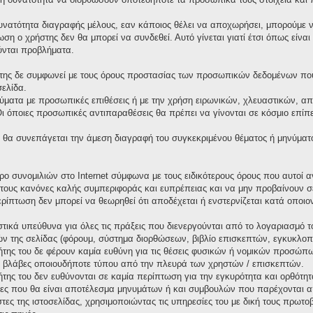
υνατότητα διαγραφής μέλους, εαν κάποιος θέλει να αποχωρήσει, μπορούμε να
ωση ο χρήστης δεν θα μπορεί να συνδεθεί. Αυτό γίνεται γιατί έτσι όπως είνα
ύνται προβλήματα.
της δε συμφωνεί με τους όρους προστασίας των προσωπικών δεδομένων που 
σελίδα.
ματα με προσωπικές επιθέσεις ή με την χρήση ειρωνικών, χλευαστικών, απ
όποιες προσωπικές αντιπαραθέσεις θα πρέπει να γίνονται σε κόσμιο επίπεδ
θα συνεπάγεται την άμεση διαγραφή του συγκεκριμένου θέματος ή μηνύματ
χώρο συνομιλιών στο Internet σύμφωνα με τους ειδικότερους όρους που αυτο
τους κανόνες καλής συμπεριφοράς και ευπρέπειας και να μην προβαίνουν σ
περίπτωση δεν μπορεί να θεωρηθεί ότι αποδέχεται ή ενστερνίζεται κατά οπο
τικά υπεύθυνα για όλες τις πράξεις που διενεργούνται από το λογαριασμό τ
ν της σελίδας (φόρουμ, σύστημα διορθώσεων, βιβλίο επισκεπτών, εγκυκλοπαί
κτήτης του δε φέρουν καμία ευθύνη για τις θέσεις φυσικών ή νομικών προσώ
 ή βλάβες οποιουδήποτε τύπου από την πλευρά των χρηστών / επισκεπτών.
κτήτης του δεν ευθύνονται σε καμία περίπτωση για την εγκυρότητα και ορθότ
ιες που θα είναι αποτέλεσμα μηνυμάτων ή και συμβουλών που παρέχονται α
στες της ιστοσελίδας, χρησιμοποιώντας τις υπηρεσίες του με δική τους πρω