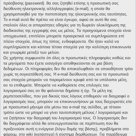
πρόσβασης (password). θα σας ζητηθεί επίσης η προσωπική σας
διεύθυνση ηλεκτρονικής αλληλογραφίας (e-mail), η οποία θα
χρησιμοποιηθεί για την πιστοποίηση της ηλεκτρονικής σας ταυτότητας.
Το e-mail αυτό θα πρέπει να είναι έγκυρο, αφού σε αυτό θα σας
σταλούν όλες οι απαραίτητες οδηγίες για τη δωρεάν ολοκλήρωση της
διαδικασίας της εγγραφής σας ως μέλος. Τα προηγούμενα στοιχεία είναι
υποχρεωτικά, επιπλέον μπορείτε προαιρετικά να συμπληρώσετε επί
πλέον στοιχεία, όπως πχ τόπος, ενδιαφέροντα. Θα ήταν καλό να
συμπληρώσετε και κάποια τέτοια στοιχεία για την καλύτερη επικοινωνία
και γνωριμία μεταξύ των μελών.
Ως χρήστης συμφωνείτε ότι όλες οι προσωπικές πληροφορίες καθώς και
τα μηνύματα που έχετε εισαγάγει αποθηκεύονται σε μια βάση
δεδομένων. Οι πληροφορίες δεν θα αποκαλυφθούν σε οποιοδήποτε τρίτο
χωρίς τη συγκατάθεσή σας. Η e-mail διεύθυνση σας και τα προσωπικά
σας στοιχεία μπορούν να παραμείνουν κρυφά από τα υπόλοιπα μέλη,
αν το επιθυμείτε. Μπορείτε να καθορίσετε στις επιλογές του
λογαριασμού σας αν θα φαίνονται δημόσια ή όχι. Τα μέλη της
ρεμπετοσελίδας, που για δικούς τους λόγους επιθυμούν να διαγραφεί ο
λογαριασμός τους, μπορούν να επικοινωνήσουν με τους διαχειριστές είτε
με προσωπικό μήνυμα είτε μέσω του e-mail της σελίδας, με τέτοιον
τρόπο ώστε να μπορεί να γίνει ταυτοποίηση μέλους / λογαριασμού και
να ζητήσουν την διαγραφή του λογαριασμού τους. Ο λογαριασμός δεν
θα διαγράφεται αλλά θα απενεργοποιείται σε περίπτωση που θα
προξενούσε αυτή η ενέργεια (λόγω δομής της βάσης), προβλήματα στο
φόρουμ, στο wiki (κατάστιχα) ή σύστημα διορθώσεων. Για παράδειγμα