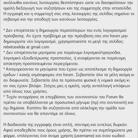
ακόλουθοι κανόνες λειτουργίας θεσπίστηκαν ώστε να διασφαλίσουν την
ομαλή διεξαγωγή των συζητήσεων και της συμμετοχής στην ιστοσελίδα.
Η εγγραφή και η συμμετοχή σας στης λειτουργίες της σελίδας σημαίνει το
σεβασμό και την αποδοχή των κανόνων λειτουργίας.
* Δεν επιτρέπεται η δημιουργία περισσότερων του ενός λογαριασμού
πρόσβασης. Αν έχετε πρόβλημα με την πρόσβαση σας στο forum μην
δημιουργείτε νέο λογαριασμό, χρησιμοποιείστε το μεηλ της σελίδας:
rebetoselida at gmail.com
* Δεν επιτρέπονται μηνύματα για παράνομο λογισμικό/τραγούδια,
λογισμικό εξουδετέρωσης προστασίας, ή αναφέρονται σε παράνομη
απόκτηση προστατευμένου περιεχόμενου.
* Απαγορεύονται τα μηνύματα που έχουν ως αποτέλεσμα τη δημιουργία
έριδων / κακής ατμόσφαιρας στο forum. Σεβαστείτε όλα τα μέλη ακόμη κι
αν διαφωνείτε. Σεβαστείτε όλα τα πρόσωπα φυσικά ή νομικά ακόμη κι
αν σας έχουν βλάψει. Στόχος μας η ομαλή, υγιής ανταλλαγή απόψεων
από όλους τους χρήστες.
* Τυχόν αντιρρήσεις σε επεμβάσεις των συντονιστών του Forum θα
πρέπει να υποβάλλονται με προσωπικό μήνυμα (πμ) στο συντονιστή και
όχι δημόσια. Κατόπιν θα συζητούνται από ολόκληρη την ομάδα των
συντονιστών και θα απαντάμε σε όλους.
Η διαδικασία της εγγραφής είναι απλή, σύντομη και εντελώς δωρεάν.
Αφού αποδεχθείτε τους όρους χρήσης, θα πρέπει να συμπληρώσετε μια
φόρμα, επιλέγοντας ένα όνομα χρήστη (username) και έναν κωδικό