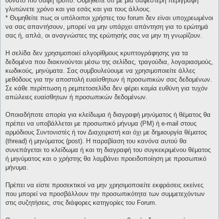
δυνατό πιο σαφή τρόπο. Θυμηθείτε ότι με μια σαφέστερη περιγραφή
γλυτώνετε χρόνο και για εσάς και για τους άλλους.
* Θυμηθείτε πως οι υπόλοιποι χρήστες του forum δεν είναι υποχρεωμένοι
να σας απαντήσουν, μπορεί να μην υπάρχει απάντηση για το ερώτημά
σας ή, απλά, οι αναγνώστες της ερώτησής σας να μην τη γνωρίζουν.
Η σελίδα δεν χρησιμοποιεί αλγορίθμους κρυπτογράφησης για τα
δεδομένα που διακινούνται μέσω της σελίδας, τραγούδια, λογαριασμούς,
κωδικούς, μηνύματα. Σας συμβουλεύουμε να χρησιμοποιείτε άλλες
μεθόδους για την αποστολή ευαίσθητων ή προσωπικών σας δεδομένων.
Σε κάθε περίπτωση η ρεμπετοσελίδα δεν φέρει καμία ευθύνη για τυχόν
απώλειες ευαίσθητων ή προσωπικών δεδομένων.
Οποιαδήποτε απορία για κλείδωμα ή διαγραφή μηνύματος ή θέματος θα
πρέπει να υποβάλλεται με προσωπικό μήνυμα (PM) ή e-mail στους
αρμόδιους Συντονιστές ή τον Διαχειριστή και όχι με δημιουργία θέματος
(thread) ή μηνύματος (post). Η παραβίαση του κανόνα αυτού θα
συνεπάγεται το κλείδωμα ή και τη διαγραφή του συγκεκριμένου θέματος
ή μηνύματος και ο χρήστης θα λαμβάνει προειδοποίηση με προσωπικό
μήνυμα.
Πρέπει να είστε προσεκτικοί να μην χρησιμοποιείτε εκφράσεις εκείνες
που μπορεί να προσβάλλουν την προσωπικότητα των συμμετεχόντων
στις συζητήσεις, στις διάφορες κατηγορίες του Forum.