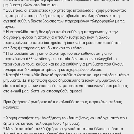
μηνύματα μελών στο forum του.
* Συνεπώς, οι επισκέπτες / χρήστες της ιστοσελίδας, χρησιμοποιώντας
τις υπηρεσίες του με δική τους πρωτοβουλία, αναλαμβάνουν και τη
σχετική ευθύνη διασταύρωσης των παρεχομένων πληροφοριών με τις
πηγές.
* H ιστοσελίδα αυτή δεν φέρει καμία ευθύνη ή υποχρέωση για την
διαγραφή, φθορά η αποτυχία αποθήκευσης αρχείων ή άλλου
περιεχομένου το οποίο διατηρείται ή διακινείται μέσω οποιασδήποτε
σελίδας ή υπηρεσίας του δικτυακού του τόπου.
* H ιστοσελίδα αυτή και ο ιδιοκτήτης του δεν ευθύνονται για το
περιεχόμενο άλλων sites για τα οποία δεν μπορεί να ελεγχθεί το
περιεχόμενό τους, καθώς και καμία ευθύνη για μηνύματα που θίγουν
πνευματικά δικαιώματα τρίτων ή κατοχυρωμένου υλικού.
* Καταβάλλεται κάθε δυνατή προσπάθεια ώστε να μην υπάρξουν τέτοια
μηνύματα. Σε περίπτωση όμως δημοσίευσης τέτοιων μηνυμάτων, αν
είστε ο κάτοχος των δικαιωμάτων μπορείτε να επικοινωνήσετε μαζί μας
στο e-mail μας, ώστε να αποσυρθούν άμεσα!
Πριν ζητήσετε / ρωτήσετε κάτι ακολουθήστε τους παρακάτω απλούς
κανόνες:
* Χρησιμοποιήστε την Αναζήτηση του forum(Ίσως να υπάρχει αυτό που
ζητάτε σε κάποιο παλιότερο topic / μήνυμα).
* Μην "απαιτείτε", αλλά ζητήστε ευγενικά αυτό που θέλετε με όσο το