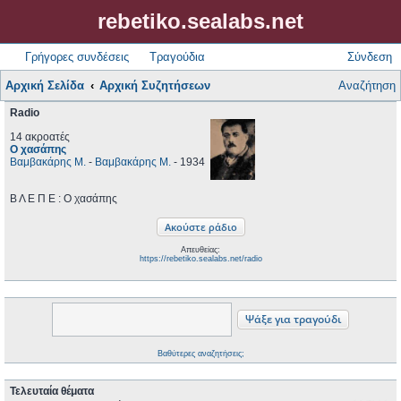
rebetiko.sealabs.net
Γρήγορες συνδέσεις
Τραγούδια
Σύνδεση
Αρχική Σελίδα
Αρχική Συζητήσεων
Αναζήτηση
Radio
14 ακροατές
Ο χασάπης
Βαμβακάρης Μ.
-
Βαμβακάρης Μ.
- 1934
Β Λ Ε Π Ε : Ο χασάπης
Απευθείας:
https://rebetiko.sealabs.net/radio
Βαθύτερες αναζητήσεις;
Τελευταία θέματα