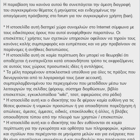
Η παραβίαση του κανόνα αυτού θα συνεπάγεται την άμεση διαγραφή
του συγκεκριμένου θέματος ή μηνύματος και ενδεχομένως την
απαγόρευση πρόσβασης στο forum για τον συγκεκριμένο χρήστη (ban).
* H ιστοσελίδα αυτή διατηρεί χώρο συνομιλιών στο Internet σύμφωνα με
τους ειδικότερους όρους που αυτοί αναφέρθηκαν παραπάνω. Οι
επισκέπτες / χρήστες των σχετικών υπηρεσιών οφείλουν να τηρούν τους
κανόνες καλής συμπεριφοράς και ευπρέπειας και να μην προβαίνουν σε
παράνομες ή ανήθικες διατυπώσεις.
* H ιστοσελίδα αυτή σε καμία περίπτωση δεν μπορεί να θεωρηθεί ότι
αποδέχεται ή ενστερνίζεται κατά οποιονδήποτε τρόπο τις εκφραζόμενες
σε αυτούς τους χώρους προσωπικές ιδέες ή αντιλήψεις.
* Τα μέλη παραμένουν αποκλειστικά υπεύθυνα για όλες τις πράξεις που
διενεργούνται από το λογαριασμό τους (user account),
συμπεριλαμβανομένου του περιεχομένου που μεταδίδουν μέσω των
λειτουργιών της σελίδας (φόρουμ, σύστημα διορθώσεων, βιβλίο
επισκεπτών, εγκυκλοπαίδεια "wiki", τσατ, αφιερώσεις στο ράδιο)
* H ιστοσελίδα αυτή και ο ιδιοκτήτης του δε φέρουν καμία ευθύνη για τις
θέσεις φυσικών ή νομικών προσώπων ή για οποιαδήποτε παρεξήγηση ή
απώλειες, άμεσες, έμμεσες, ειδικές, επακόλουθες ή άλλες, ή βλάβες
οποιουδήποτε τύπου από την πλευρά των χρηστών / επισκεπτών.
* H ιστοσελίδα αυτή και ο ιδιοκτήτης του δεν ευθύνονται σε καμία
περίπτωση για την εγκυρότητα και ορθότητα των πληροφοριών, κρίσεων
και σχολίων που περιέχονται σε μηνύματα μελών και για ενέργειες που
θα είναι αποτέλεσμα μηνυμάτων ή και συμβουλών που παρέχονται από