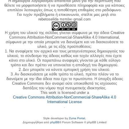
Η δημιουργία λογαριασμού απαιτείται μόνο για την περίπτωση που
θέλετε να μορφοποιήσετε ή να προσθέσετε πληροφορία και για κάποιες
επιπλέον λειτουργίες όπως η τοποθέτηση επιθυμίας στο ραδιόφωνο.
Για τυχόν προβλήματα ή επικοινωνία, στείλτε μας μεηλ στο
rebetoselida παπάκι gmail.com
Η χρήση του υλικού της σελίδας γίνεται σύμφωνα με την άδεια Creative
Commons Attribution-NonCommercial-ShareAlike 4.0 International,
σύμφωνα με την οποία μπορείτε να διανείμετε και να διασκευάσετε το
υλικό, με τις εξής προϋποθέσεις:
1. Να αναφέρετε τον αρχικό και τους μεταγενέστερους δημιουργούς του
υλικού, το σύνδεσμο της άδειας καθώς και τυχόν αλλαγές που έχετε
κάνει στο υλικό. Οι παραπάνω αναφορές γίνονται με κάθε εύλογο
τρόπο και δεν πρέπει να υπονοείται η αποδοχή του δημιουργού.
2. Δεν μπορείτε να κάνετε εμπορική χρήση του υλικού.
3. Αν διασκευάσετε με κάθε τρόπο το υλικό, πρέπει πλέον να το
διανείμετε με την ίδια άδεια που έχει το πρωτότυπο. Η ύπαρξη άδειας
Creative Commons δεν αναιρεί ούτε υποκαθιστά τις ισχύουσες
διατάξεις του νόμου περί πνευματικής ιδιοκτησίας.
This work is licensed under a
Creative Commons Attribution-NonCommercial-ShareAlike 4.0
International License
.
Style developer by
Zuma Portal
,
Δημιουργήθηκε από
phpBB
® Forum Software © phpBB Limited