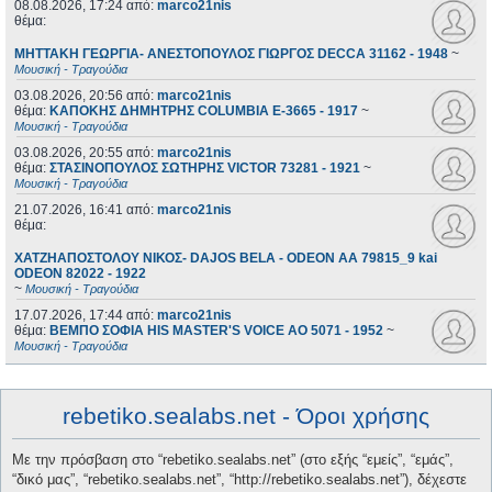
08.08.2026, 17:24
από:
marco21nis
θέμα:
ΜΗΤΤΑΚΗ ΓΕΩΡΓΙΑ- ΑΝΕΣΤΟΠΟΥΛΟΣ ΓΙΩΡΓΟΣ DECCA 31162 - 1948
~
Μουσική - Τραγούδια
03.08.2026, 20:56
από:
marco21nis
θέμα:
ΚΑΠΟΚΗΣ ΔΗΜΗΤΡΗΣ COLUMBIA E-3665 - 1917
~
Μουσική - Τραγούδια
03.08.2026, 20:55
από:
marco21nis
θέμα:
ΣΤΑΣΙΝΟΠΟΥΛΟΣ ΣΩΤΗΡΗΣ VICTOR 73281 - 1921
~
Μουσική - Τραγούδια
21.07.2026, 16:41
από:
marco21nis
θέμα:
ΧΑΤΖΗΑΠΟΣΤΟΛΟΥ ΝΙΚΟΣ- DAJOS BELA - ODEON AA 79815_9 kai
ODEON 82022 - 1922
~
Μουσική - Τραγούδια
17.07.2026, 17:44
από:
marco21nis
θέμα:
ΒΕΜΠΟ ΣΟΦΙΑ HIS MASTER'S VOICE AO 5071 - 1952
~
Μουσική - Τραγούδια
rebetiko.sealabs.net - Όροι χρήσης
Με την πρόσβαση στο “rebetiko.sealabs.net” (στο εξής “εμείς”, “εμάς”,
“δικό μας”, “rebetiko.sealabs.net”, “http://rebetiko.sealabs.net”), δέχεστε