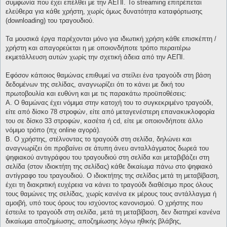
συμφωνία που έχει επέλθει με την ΑΕΠΙ. Το streaming επιτρέπεται
ελεύθερα για κάθε χρήστη, χωρίς όμως δυνατότητα καταφόρτωσης
(downloading) του τραγουδιού.
Τα μουσικά έργα παρέχονται μόνο για ιδιωτική χρήση κάθε επισκέπτη /
χρήστη και απαγορεύεται η με οποιονδήποτε τρόπο περαιτέρω
εκμετάλλευση αυτών χωρίς την σχετική άδεια από την ΑΕΠΙ.
Εφόσον κάποιος θαμώνας επιθυμεί να στείλει ένα τραγούδι στη βάση
δεδομένων της σελίδας, αναγνωρίζει ότι το κάνει με δική του
πρωτοβουλία και ευθύνη και με τις παρακάτω προϋποθέσεις:
Α. Ο θαμώνας έχει νόμιμα στην κατοχή του το συγκεκριμένο τραγούδι,
είτε από δίσκο 78 στροφών, είτε από μεταγενέστερη επανακυκλοφορία
του σε δίσκο 33 στροφών, κασέτα ή cd, είτε με οποιονδήποτε άλλο
νόμιμο τρόπο (πχ online αγορά).
Β. Ο χρήστης, στέλνοντας το τραγούδι στη σελίδα, δηλώνει και
αναγνωρίζει ότι προβαίνει σε άτυπη άνευ ανταλλάγματος δωρεά του
ψηφιακού αντιγράφου του τραγουδιού στη σελίδα και μεταβιβάζει στη
σελίδα (στον ιδιοκτήτη της σελίδας) κάθε δικαίωμα πάνω στο ψηφιακό
αντίγραφο του τραγουδιού. Ο ιδιοκτήτης της σελίδας μετά τη μεταβίβαση,
έχει τη διακριτική ευχέρεια να κάνει το τραγούδι διαθέσιμο προς όλους
τους θαμώνες της σελίδας, χωρίς κανένα εκ μέρους τους αντάλλαγμα ή
αμοιβή, υπό τους όρους του ισχύοντος κανονισμού. Ο χρήστης που
έστειλε το τραγούδι στη σελίδα, μετά τη μεταβίβαση, δεν διατηρεί κανένα
δικαίωμα αποζημίωσης, αποζημίωσης λόγω ηθικής βλάβης,