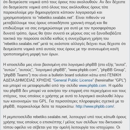
ότι δεσμεύεστε νομικά από τους όρους που ακολουθούν. Αν δεν δέχεστε
ότι δεσμεύεστε νομικά από όλους τους ακόλουθους όρους τότε
παρακαλούμε μην δημιουργήσετε κάποιον λογαριασμό και
χρησιμοποιήσετε το “rebetiko.sealabs.net”. Είναι πιθανόν να
μεταβάλλουμε τους όρους οποιαδήποτε χρονική στιγμή και θα
επιδιώξουμε να σας ενημερώσουμε για αυτό με τον προσφορότερο
δυνατό τρόπο, όμως θα ήταν συνετό εκ μέρους σας να ξαναδιαβάζετε
τακτικά την παρούσα σελίδα καθώς η συνεχιζόμενη χρήση του
“rebetiko.sealabs.net” μετά τις εκάστοτε αλλαγές δείχνει πως δέχεστε ότι
δεσμεύεστε νομικά από αυτούς τους όρους με την ανανεωμένη και/ή
τροποποιημένη μορφή των όρων.
Η ιστοσελίδα μας είναι βασισμένη στο λογισμικό phpBB (στο εξής “αυτοί”,
“αυτών”, “αυτούς”, “λογισμικό phpBB”, “www.phpbb.com”, “phpBB Group”,
“phpBB Teams”) που είναι a bulletin board solution κάτω από ΓΕΝΙΚΗ
ΑΔΕΙΑ ΔΗΜΟΣΙΑΣ ΧΡΗΣΗΣ “
General Public License
” (hereinafter “GPL”)
και μπορεί να μεταφορτωθεί από την σελίδα
www.phpbb.com
. Η ομάδα
του phpBB δεν μπορεί να ασκήσει την επιρροή στο περιεχόμενο και τους
στόχους, τους οποίους ο χρήστης με αυτό το λογισμικό ακολουθεί λόγω
των κανονισμών του GPL. Για περισσότερες πληροφορίες σχετικά με το
phpBB, παρακαλούμε δείτε τα παρακάτω:
http://www.phpbb.com/
.
Η ρεμπετοσελίδα rebetiko.sealabs.net, λειτουργεί υπό τους κάτωθι όρους
χρήσης τους οποίους ο επισκέπτης / μέλος των σελίδων του δικτυακού
τόπου οφείλει να σέβεται για την ομαλή λειτουργία του ιστοχώρου. Οι