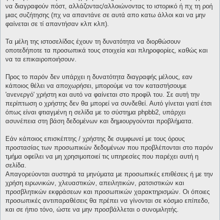
να διαγραφούν πόστ, αλλάζοντας/αλλοιώνοντας το ιστορικό ή πχ τη ροή
μιας συζήτησης (πχ να απαντάνε σε αυτά απο κατω άλλοι και να μην
φαίνεται σε τί απαντήσαν κλπ κλπ).
Τα μέλη της ιστοσελίδας έχουν τη δυνατότητα να διορθώσουν
οποτεδήποτε τα προσωπικά τους στοιχεία και πληροφορίες, καθώς και
να τα επικαιροποιήσουν.
Προς το παρόν δεν υπάρχει η δυνατότητα διαγραφής μέλους, εαν
κάποιος θέλει να αποχωρήσει, μπορούμε να τον καταστήσουμε
'ανενεργό' χρήστη και αυτό να φαίνεται στο προφίλ του. Σε αυτή την
περίπτωση ο χρήστης δεν θα μπορεί να συνδεθεί. Αυτό γίνεται γιατί έτσι
όπως είναι φτιαγμένη η σελίδα με το σύστημα phpbb2, υπάρχει
ασυνέπεια στη βάση δεδομένων και δημιουργούνται προβλήματα.
Εάν κάποιος επισκέπτης / χρήστης δε συμφωνεί με τους όρους
προστασίας των προσωπικών δεδομένων που προβλέπονται στο παρόν
τμήμα οφείλει να μη χρησιμοποιεί τις υπηρεσίες που παρέχει αυτή η
σελίδα.
Απαγορεύονται αυστηρά τα μηνύματα με προσωπικές επιθέσεις ή με την
χρήση ειρωνικών, χλευαστικών, απειλητικών, ρατσιστικών και
προσβλητικών εκφράσεων και προσωπικών χαρακτηρισμών. Οι όποιες
προσωπικές αντιπαραθέσεις θα πρέπει να γίνονται σε κόσμιο επίπεδο,
και σε ήπιο τόνο, ώστε να μην προσβάλλεται ο συνομιλητής.