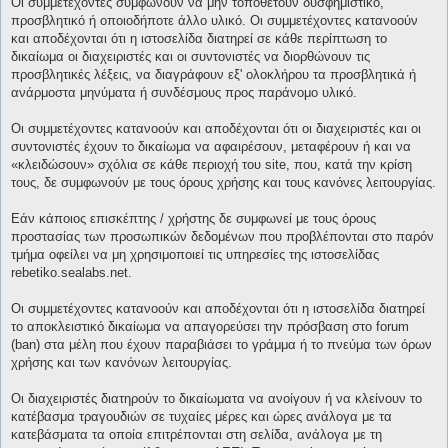
Οι συμμετέχοντες συμφωνούν να μην τοποθετούν δυσφημιστικό,
προσβλητικό ή οποιοδήποτε άλλο υλικό. Οι συμμετέχοντες κατανοούν
και αποδέχονται ότι η ιστοσελίδα διατηρεί σε κάθε περίπτωση το
δικαίωμα οι διαχειριστές και οι συντονιστές να διορθώνουν τις
προσβλητικές λέξεις, να διαγράφουν εξ' ολοκλήρου τα προσβλητικά ή
ανάρμοστα μηνύματα ή συνδέσμους προς παράνομο υλικό.
Οι συμμετέχοντες κατανοούν και αποδέχονται ότι οι διαχειριστές και οι
συντονιστές έχουν το δικαίωμα να αφαιρέσουν, μεταφέρουν ή και να
«κλειδώσουν» σχόλια σε κάθε περιοχή του site, που, κατά την κρίση
τους, δε συμφωνούν με τους όρους χρήσης και τους κανόνες λειτουργίας.
Εάν κάποιος επισκέπτης / χρήστης δε συμφωνεί με τους όρους
προστασίας των προσωπικών δεδομένων που προβλέπονται στο παρόν
τμήμα οφείλει να μη χρησιμοποιεί τις υπηρεσίες της ιστοσελίδας
rebetiko.sealabs.net.
Οι συμμετέχοντες κατανοούν και αποδέχονται ότι η ιστοσελίδα διατηρεί
το αποκλειστικό δικαίωμα να απαγορεύσει την πρόσβαση στο forum
(ban) στα μέλη που έχουν παραβιάσει το γράμμα ή το πνεύμα των όρων
χρήσης και των κανόνων λειτουργίας.
Οι διαχειριστές διατηρούν το δικαίωματα να ανοίγουν ή να κλείνουν το
κατέβασμα τραγουδιών σε τυχαίες μέρες και ώρες ανάλογα με τα
κατεβάσματα τα οποία επιτρέπονται στη σελίδα, ανάλογα με τη