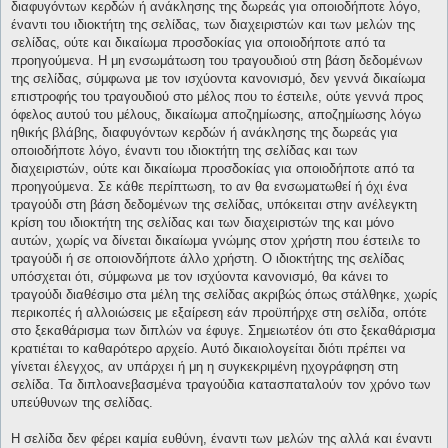
διαφυγόντων κερδών ή ανάκλησης της δωρεάς για οποιοδήποτε λόγο,
έναντι του ιδιοκτήτη της σελίδας, των διαχειριστών και των μελών της
σελίδας, ούτε και δικαίωμα προσδοκίας για οποιοδήποτε από τα
προηγούμενα. Η μη ενσωμάτωση του τραγουδιού στη βάση δεδομένων
της σελίδας, σύμφωνα με τον ισχύοντα κανονισμό, δεν γεννά δικαίωμα
επιστροφής του τραγουδιού στο μέλος που το έστειλε, ούτε γεννά προς
όφελος αυτού του μέλους, δικαίωμα αποζημίωσης, αποζημίωσης λόγω
ηθικής βλάβης, διαφυγόντων κερδών ή ανάκλησης της δωρεάς για
οποιοδήποτε λόγο, έναντι του ιδιοκτήτη της σελίδας και των
διαχειριστών, ούτε και δικαίωμα προσδοκίας για οποιοδήποτε από τα
προηγούμενα. Σε κάθε περίπτωση, το αν θα ενσωματωθεί ή όχι ένα
τραγούδι στη βάση δεδομένων της σελίδας, υπόκειται στην ανέλεγκτη
κρίση του ιδιοκτήτη της σελίδας και των διαχειριστών της και μόνο
αυτών, χωρίς να δίνεται δικαίωμα γνώμης στον χρήστη που έστειλε το
τραγούδι ή σε οποιονδήποτε άλλο χρήστη. Ο ιδιοκτήτης της σελίδας
υπόσχεται ότι, σύμφωνα με τον ισχύοντα κανονισμό, θα κάνει το
τραγούδι διαθέσιμο στα μέλη της σελίδας ακριβώς όπως στάλθηκε, χωρίς
περικοπές ή αλλοιώσεις με εξαίρεση εάν προϋπήρχε στη σελίδα, οπότε
στο ξεκαθάρισμα των διπλών να έφυγε. Σημειωτέον ότι στο ξεκαθάρισμα
κρατιέται το καθαρότερο αρχείο. Αυτό δικαιολογείται διότι πρέπει να
γίνεται έλεγχος, αν υπάρχει ή μη η συγκεκριμένη ηχογράφηση στη
σελίδα. Τα διπλοανεβασμένα τραγούδια κατασπαταλούν τον χρόνο των
υπεύθυνων της σελίδας.
Η σελίδα δεν φέρει καμία ευθύνη, έναντι των μελών της αλλά και έναντι