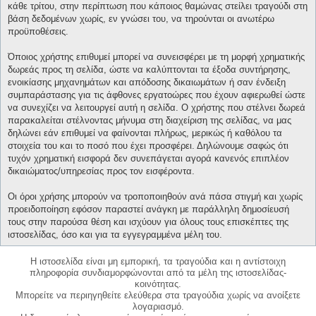
κάθε τρίτου, στην περίπτωση που κάποιος θαμώνας στείλει τραγούδι στη
βάση δεδομένων χωρίς, εν γνώσει του, να τηρούνται οι ανωτέρω
προϋποθέσεις.
Όποιος χρήστης επιθυμεί μπορεί να συνεισφέρει με τη μορφή χρηματικής
δωρεάς προς τη σελίδα, ώστε να καλύπτονται τα έξοδα συντήρησης,
ενοικίασης μηχανημάτων και απόδοσης δικαιωμάτων ή σαν ένδειξη
συμπαράστασης για τις άφθονες εργατοώρες που έχουν αφιερωθεί ώστε
να συνεχίζει να λειτουργεί αυτή η σελίδα. Ο χρήστης που στέλνει δωρεά
παρακαλείται στέλνοντας μήνυμα στη διαχείριση της σελίδας, να μας
δηλώνει εάν επιθυμεί να φαίνονται πλήρως, μερικώς ή καθόλου τα
στοιχεία του και το ποσό που έχει προσφέρει. Δηλώνουμε σαφώς ότι
τυχόν χρηματική εισφορά δεν συνεπάγεται αγορά κανενός επιπλέον
δικαιώματος/υπηρεσίας προς τον εισφέροντα.
Οι όροι χρήσης μπορούν να τροποποιηθούν ανά πάσα στιγμή και χωρίς
προειδοποίηση εφόσον παραστεί ανάγκη με παράλληλη δημοσίευσή
τους στην παρούσα θέση και ισχύουν για όλους τους επισκέπτες της
ιστοσελίδας, όσο και για τα εγγεγραμμένα μέλη του.
Η ιστοσελίδα είναι μη εμπορική, τα τραγούδια και η αντίστοιχη
πληροφορία συνδιαμορφώνονται από τα μέλη της ιστοσελίδας-
κοινότητας.
Μπορείτε να περιηγηθείτε ελεύθερα στα τραγούδια χωρίς να ανοίξετε
λογαριασμό.