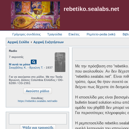
rebetiko.sealabs.net
Γρήγορες συνδέσεις
Τραγούδια
Ετικέτες
Ρεμπετο-pedia (wiki)
Βιβλ
Αρχική Σελίδα
Αρχική Συζητήσεων
Radio
7 ακροατές
pageview
Μ αυτά τα μάτια
Με την πρόσβαση στο “rebetiko.se
Σκαρβέλης Κ.
-
Βρυώνη Τ.
- 1937
που ακολουθούν. Αν δεν δέχεστ
“rebetiko.sealabs.net”. Είναι 
Για να ακούγεται στο ράδιο. Με την Τασία
Βρυώνη. Δίσκος Columbia Ελλάδος / DG-
τρόπο, όμως θα ήταν συνετό εκ 
6289 / CG-1561
δείχνει πως δέχεστε ότι δεσμε
Η ιστοσελίδα μας είναι βασισμέ
Απευθείας:
https://rebetiko.sealabs.net/radio
bulletin board solution κάτω
ομάδα του phpBB δεν μπορεί να
Για περισσότερες πληροφορίες 
Η ρεμπετοσελίδα rebetiko.seala
ομαλή λειτουργία του ιστοχώρο