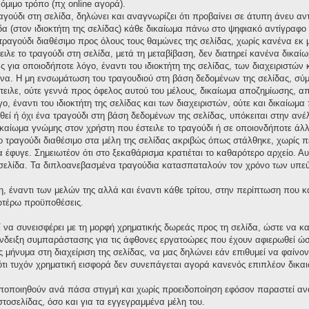
νόμιμο τρόπο (πχ online αγορά).
ραγούδι στη σελίδα, δηλώνει και αναγνωρίζει ότι προβαίνει σε άτυπη άνευ 
δα (στον ιδιοκτήτη της σελίδας) κάθε δικαίωμα πάνω στο ψηφιακό αντίγραφο τ
ο τραγούδι διαθέσιμο προς όλους τους θαμώνες της σελίδας, χωρίς κανένα εκ
ειλε το τραγούδι στη σελίδα, μετά τη μεταβίβαση, δεν διατηρεί κανένα δικ
για οποιοδήποτε λόγο, έναντι του ιδιοκτήτη της σελίδας, των διαχειριστών 
α. Η μη ενσωμάτωση του τραγουδιού στη βάση δεδομένων της σελίδας, σύμ
στειλε, ούτε γεννά προς όφελος αυτού του μέλους, δικαίωμα αποζημίωσης,
ο, έναντι του ιδιοκτήτη της σελίδας και των διαχειριστών, ούτε και δικαίω
ί ή όχι ένα τραγούδι στη βάση δεδομένων της σελίδας, υπόκειται στην ανέλεγ
ικαίωμα γνώμης στον χρήστη που έστειλε το τραγούδι ή σε οποιονδήποτε άλλ
το τραγούδι διαθέσιμο στα μέλη της σελίδας ακριβώς όπως στάλθηκε, χωρίς 
έφυγε. Σημειωτέον ότι στο ξεκαθάρισμα κρατιέται το καθαρότερο αρχείο. Αυτό
σελίδα. Τα διπλοανεβασμένα τραγούδια κατασπαταλούν τον χρόνο των υπεύ
η, έναντι των μελών της αλλά και έναντι κάθε τρίτου, στην περίπτωση που 
νωτέρω προϋποθέσεις.
ί να συνεισφέρει με τη μορφή χρηματικής δωρεάς προς τη σελίδα, ώστε να κ
δειξη συμπαράστασης για τις άφθονες εργατοώρες που έχουν αφιερωθεί ώστε
μήνυμα στη διαχείριση της σελίδας, να μας δηλώνει εάν επιθυμεί να φαίνον
ι τυχόν χρηματική εισφορά δεν συνεπάγεται αγορά κανενός επιπλέον δικαι
οποποιηθούν ανά πάσα στιγμή και χωρίς προειδοποίηση εφόσον παραστεί αν
ιστοσελίδας, όσο και για τα εγγεγραμμένα μέλη του.