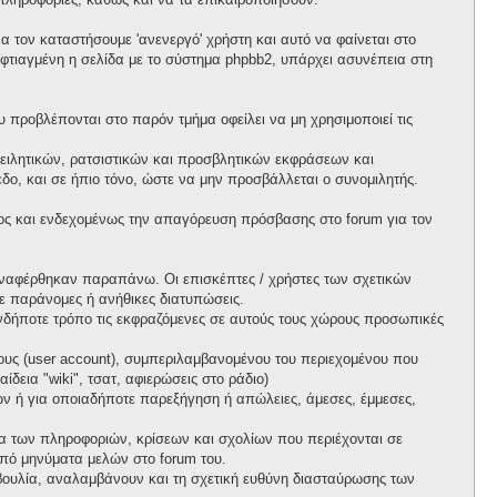
 τον καταστήσουμε 'ανενεργό' χρήστη και αυτό να φαίνεται στο
ι φτιαγμένη η σελίδα με το σύστημα phpbb2, υπάρχει ασυνέπεια στη
προβλέπονται στο παρόν τμήμα οφείλει να μη χρησιμοποιεί τις
ειλητικών, ρατσιστικών και προσβλητικών εκφράσεων και
ο, και σε ήπιο τόνο, ώστε να μην προσβάλλεται ο συνομιλητής.
ος και ενδεχομένως την απαγόρευση πρόσβασης στο forum για τον
ί αναφέρθηκαν παραπάνω. Οι επισκέπτες / χρήστες των σχετικών
ε παράνομες ή ανήθικες διατυπώσεις.
ιονδήποτε τρόπο τις εκφραζόμενες σε αυτούς τους χώρους προσωπικές
ους (user account), συμπεριλαμβανομένου του περιεχομένου που
δεια "wiki", τσατ, αφιερώσεις στο ράδιο)
πων ή για οποιαδήποτε παρεξήγηση ή απώλειες, άμεσες, έμμεσες,
ητα των πληροφοριών, κρίσεων και σχολίων που περιέχονται σε
πό μηνύματα μελών στο forum του.
τοβουλία, αναλαμβάνουν και τη σχετική ευθύνη διασταύρωσης των