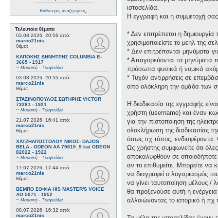
ιστοσελίδα.
Βαθύτερες αναζητήσεις;
Η εγγραφή και η συμμετοχή σας 
Τελευταία θέματα
* Δεν επιτρέπεται η δημιουργί
03.08.2026, 20:56
από:
marco21nis
χρησιμοποιείστε το μεηλ της σελ
θέμα:
* Δεν επιτρέπονται μηνύματα γ
ΚΑΠΟΚΗΣ ΔΗΜΗΤΡΗΣ COLUMBIA E-
* Απαγορεύονται τα μηνύματα πο
3665 - 1917
~
Μουσική - Τραγούδια
πρόσωπα φυσικά ή νομικά ακόμη
* Τυχόν αντιρρήσεις σε επεμβά
03.08.2026, 20:55
από:
marco21nis
από ολόκληρη την ομάδα των σ
θέμα:
ΣΤΑΣΙΝΟΠΟΥΛΟΣ ΣΩΤΗΡΗΣ VICTOR
Η διαδικασία της εγγραφής είν
73281 - 1921
~
Μουσική - Τραγούδια
χρήστη (username) και έναν κω
21.07.2026, 16:41
από:
για την πιστοποίηση της ηλεκτρ
marco21nis
ολοκλήρωση της διαδικασίας τη
θέμα:
όπως πχ τόπος, ενδιαφέροντα. 
ΧΑΤΖΗΑΠΟΣΤΟΛΟΥ ΝΙΚΟΣ- DAJOS
BELA - ODEON AA 79815_9 kai ODEON
Ως χρήστης συμφωνείτε ότι όλε
82022 - 1922
αποκαλυφθούν σε οποιοδήποτε τ
~
Μουσική - Τραγούδια
αν το επιθυμείτε. Μπορείτε να 
17.07.2026, 17:44
από:
marco21nis
να διαγραφεί ο λογαριασμός του
θέμα:
να γίνει ταυτοποίηση μέλους /
ΒΕΜΠΟ ΣΟΦΙΑ HIS MASTER'S VOICE
θα προξενούσε αυτή η ενέργεια
AO 5071 - 1952
αλλοιώνοντας το ιστορικό ή πχ
~
Μουσική - Τραγούδια
08.07.2026, 16:32
από:
marco21nis
Τα μέλη της ιστοσελίδας έχουν