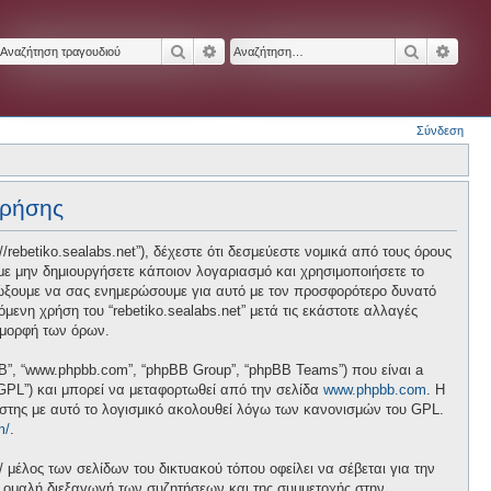
Αναζήτηση
Ειδική αναζήτηση
Αναζήτησ
Ειδικ
Σύνδεση
χρήσης
p://rebetiko.sealabs.net”), δέχεστε ότι δεσμεύεστε νομικά από τους όρους
ε μην δημιουργήσετε κάποιον λογαριασμό και χρησιμοποιήσετε το
διώξουμε να σας ενημερώσουμε για αυτό με τον προσφορότερο δυνατό
ενη χρήση του “rebetiko.sealabs.net” μετά τις εκάστοτε αλλαγές
 μορφή των όρων.
pBB”, “www.phpbb.com”, “phpBB Group”, “phpBB Teams”) που είναι a
 “GPL”) και μπορεί να μεταφορτωθεί από την σελίδα
www.phpbb.com
. Η
ήστης με αυτό το λογισμικό ακολουθεί λόγω των κανονισμών του GPL.
m/
.
/ μέλος των σελίδων του δικτυακού τόπου οφείλει να σέβεται για την
ν ομαλή διεξαγωγή των συζητήσεων και της συμμετοχής στην