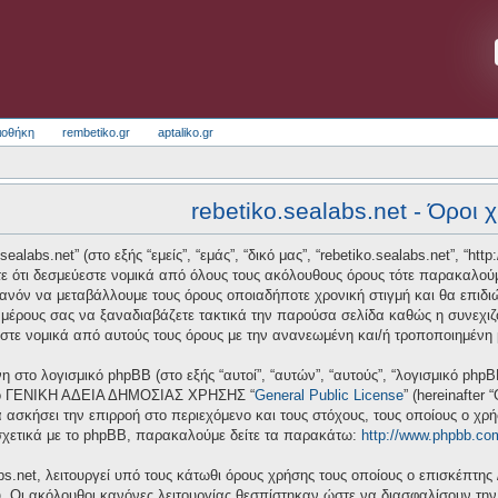
ιοθήκη
rembetiko.gr
aptaliko.gr
rebetiko.sealabs.net - Όροι 
alabs.net” (στο εξής “εμείς”, “εμάς”, “δικό μας”, “rebetiko.sealabs.net”, “htt
ε ότι δεσμεύεστε νομικά από όλους τους ακόλουθους όρους τότε παρακαλούμ
πιθανόν να μεταβάλλουμε τους όρους οποιαδήποτε χρονική στιγμή και θα επι
μέρους σας να ξαναδιαβάζετε τακτικά την παρούσα σελίδα καθώς η συνεχιζόμ
ύεστε νομικά από αυτούς τους όρους με την ανανεωμένη και/ή τροποποιημένη
νη στο λογισμικό phpBB (στο εξής “αυτοί”, “αυτών”, “αυτούς”, “λογισμικό ph
 από ΓΕΝΙΚΗ ΑΔΕΙΑ ΔΗΜΟΣΙΑΣ ΧΡΗΣΗΣ “
General Public License
” (hereinafter
 ασκήσει την επιρροή στο περιεχόμενο και τους στόχους, τους οποίους ο χρ
σχετικά με το phpBB, παρακαλούμε δείτε τα παρακάτω:
http://www.phpbb.co
bs.net, λειτουργεί υπό τους κάτωθι όρους χρήσης τους οποίους ο επισκέπτης 
υ. Οι ακόλουθοι κανόνες λειτουργίας θεσπίστηκαν ώστε να διασφαλίσουν τη