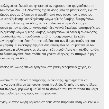
ανταλλάγματος δωρεά του ψηφιακού αντιγράφου του τραγουδιού στη
ου τραγουδιού. Ο ιδιοκτήτης της σελίδας μετά τη μεταβίβαση, έχει τη
 μέρους τους αντάλλαγμα ή αμοιβή, υπό τους όρους του ισχύοντος
αίωμα αποζημίωσης, αποζημίωσης λόγω ηθικής βλάβης, διαφυγόντων
και των μελών της σελίδας, ούτε και δικαίωμα προσδοκίας για
φωνα με τον ισχύοντα κανονισμό, δεν γεννά δικαίωμα επιστροφής του
 αποζημίωσης λόγω ηθικής βλάβης, διαφυγόντων κερδών ή ανάκλησης
μα προσδοκίας για οποιοδήποτε από τα προηγούμενα. Σε κάθε
κτη κρίση του ιδιοκτήτη της σελίδας και των διαχειριστών της και
ο χρήστη. Ο ιδιοκτήτης της σελίδας υπόσχεται ότι, σύμφωνα με τον
περικοπές ή αλλοιώσεις με εξαίρεση εάν προϋπήρχε στη σελίδα, οπότε
 δικαιολογείται διότι πρέπει να γίνεται έλεγχος, αν υπάρχει ή μη η
θυνων της σελίδας.
κάποιος θαμώνας στείλει τραγούδι στη βάση δεδομένων χωρίς, εν
αλύπτονται τα έξοδα συντήρησης, ενοικίασης μηχανημάτων και
 να συνεχίζει να λειτουργεί αυτή η σελίδα. Ο χρήστης που στέλνει
ται πλήρως, μερικώς ή καθόλου τα στοιχεία του και το ποσό που έχει
ώματος/υπηρεσίας προς τον εισφέροντα.
άγκη με παράλληλη δημοσίευσή τους στην παρούσα θέση και ισχύουν