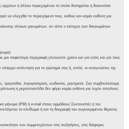
αρχείων ή άλλου περιεχομένου το οποίο διατηρείται ή διακινείται
πορεί να ελεγχθεί το περιεχόμενό τους, καθώς και καμία ευθύνη για
ίευσης τέτοιων μηνυμάτων, αν είστε ο κάτοχος των δικαιωμάτων
ήνυμα).
 με μια σαφέστερη περιγραφή γλυτώνετε χρόνο και για εσάς και για τους
ν υπάρχει απάντηση για το ερώτημά σας ή, απλά, οι αναγνώστες της
ας, τραγούδια, λογαριασμούς, κωδικούς, μηνύματα. Σας συμβουλεύουμε
ρίπτωση η ρεμπετοσελίδα δεν φέρει καμία ευθύνη για τυχόν απώλειες
ό μήνυμα (PM) ή e-mail στους αρμόδιους Συντονιστές ή τον
συνεπάγεται το κλείδωμα ή και τη διαγραφή του συγκεκριμένου θέματος
ωπικότητα των συμμετεχόντων στις συζητήσεις, στις διάφορες