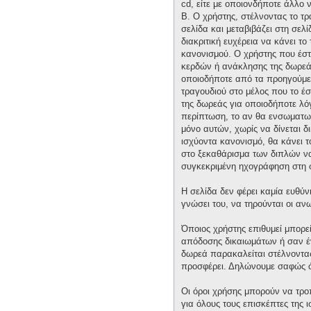
cd, είτε με οποιονδήποτε άλλο 
Β. Ο χρήστης, στέλνοντας το τ
σελίδα και μεταβιβάζει στη σελί
διακριτική ευχέρεια να κάνει τ
κανονισμού. Ο χρήστης που έστ
κερδών ή ανάκλησης της δωρεάς 
οποιοδήποτε από τα προηγούμεν
τραγουδιού στο μέλος που το έ
της δωρεάς για οποιοδήποτε λόγ
περίπτωση, το αν θα ενσωματωθε
μόνο αυτών, χωρίς να δίνεται δ
ισχύοντα κανονισμό, θα κάνει 
στο ξεκαθάρισμα των διπλών να 
συγκεκριμένη ηχογράφηση στη 
Η σελίδα δεν φέρει καμία ευθύν
γνώσει του, να τηρούνται οι α
Όποιος χρήστης επιθυμεί μπορε
απόδοσης δικαιωμάτων ή σαν έν
δωρεά παρακαλείται στέλνοντας 
προσφέρει. Δηλώνουμε σαφώς ότ
Οι όροι χρήσης μπορούν να τρ
για όλους τους επισκέπτες της 