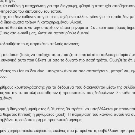
ις πηγές.
καμία ευθύνη ή υποχρέωση για την διαγραφή, φθορά η αποτυχία αποθήκευσης 
πηρεσίας του δικτυακού του τόπου.
τήτης του δεν ευθύνονται για το περιεχόμενο άλλων sites για τα οποία δεν μ
ά δικαιώματα τρίτων ή κατοχυρωμένου υλικού.
οσπάθεια ώστε να μην υπάρξουν τέτοια μηνύματα. Σε περίπτωση όμως δημοσ
ζί μας στο e-mail μας, ώστε να αποσυρθούν άμεσα!
 ακολουθήστε τους παρακάτω απλούς κανόνες:
 του forum(Ίσως να υπάρχει αυτό που ζητάτε σε κάποιο παλιότερο topic / μ
ε ευγενικά αυτό που θέλετε με όσο το δυνατό πιο σαφή τρόπο. Θυμηθείτε ότι
χρήστες του forum δεν είναι υποχρεωμένοι να σας απαντήσουν, μπορεί να μη
ουν.
ορίθμους κρυπτογράφησης για τα δεδομένα που διακινούνται μέσω της σελίδ
ους για την αποστολή ευαίσθητων ή προσωπικών σας δεδομένων. Σε κάθε πε
ομένων.
μα ή διαγραφή μηνύματος ή θέματος θα πρέπει να υποβάλλεται με προσωπικ
γία θέματος (thread) ή μηνύματος (post). Η παραβίαση του κανόνα αυτού θα 
λαμβάνει προειδοποίηση με προσωπικό μήνυμα.
 μην χρησιμοποιείτε εκφράσεις εκείνες που μπορεί να προσβάλλουν την προσ