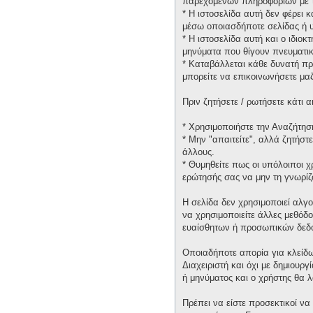
παρεχομένων πληροφοριών με τ
* H ιστοσελίδα αυτή δεν φέρει 
μέσω οποιασδήποτε σελίδας ή υ
* H ιστοσελίδα αυτή και ο ιδιοκ
μηνύματα που θίγουν πνευματικ
* Καταβάλλεται κάθε δυνατή πρ
μπορείτε να επικοινωνήσετε μα
Πριν ζητήσετε / ρωτήσετε κάτι
* Χρησιμοποιήστε την Αναζήτηση
* Μην "απαιτείτε", αλλά ζητήστ
άλλους.
* Θυμηθείτε πως οι υπόλοιποι 
ερώτησής σας να μην τη γνωρίζ
Η σελίδα δεν χρησιμοποιεί αλγ
να χρησιμοποιείτε άλλες μεθόδ
ευαίσθητων ή προσωπικών δεδ
Οποιαδήποτε απορία για κλείδω
Διαχειριστή και όχι με δημιουρ
ή μηνύματος και ο χρήστης θα 
Πρέπει να είστε προσεκτικοί να