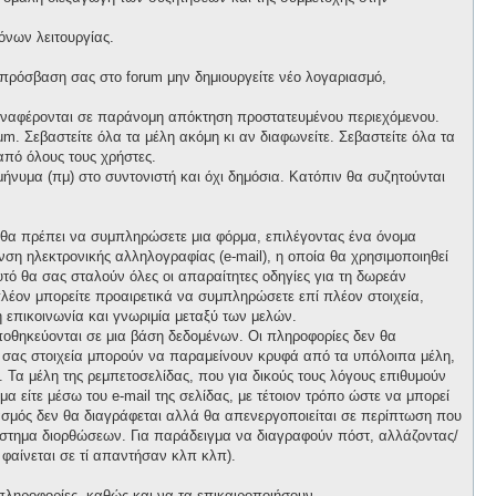
όνων λειτουργίας.
 πρόσβαση σας στο forum μην δημιουργείτε νέο λογαριασμό,
 αναφέρονται σε παράνομη απόκτηση προστατευμένου περιεχόμενου.
m. Σεβαστείτε όλα τα μέλη ακόμη κι αν διαφωνείτε. Σεβαστείτε όλα τα
πό όλους τους χρήστες.
νυμα (πμ) στο συντονιστή και όχι δημόσια. Κατόπιν θα συζητούνται
, θα πρέπει να συμπληρώσετε μια φόρμα, επιλέγοντας ένα όνομα
ση ηλεκτρονικής αλληλογραφίας (e-mail), η οποία θα χρησιμοποιηθεί
αυτό θα σας σταλούν όλες οι απαραίτητες οδηγίες για τη δωρεάν
λέον μπορείτε προαιρετικά να συμπληρώσετε επί πλέον στοιχεία,
 επικοινωνία και γνωριμία μεταξύ των μελών.
ποθηκεύονται σε μια βάση δεδομένων. Οι πληροφορίες δεν θα
ά σας στοιχεία μπορούν να παραμείνουν κρυφά από τα υπόλοιπα μέλη,
ι. Τα μέλη της ρεμπετοσελίδας, που για δικούς τους λόγους επιθυμούν
α είτε μέσω του e-mail της σελίδας, με τέτοιον τρόπο ώστε να μπορεί
ιασμός δεν θα διαγράφεται αλλά θα απενεργοποιείται σε περίπτωση που
σύστημα διορθώσεων. Για παράδειγμα να διαγραφούν πόστ, αλλάζοντας/
 φαίνεται σε τί απαντήσαν κλπ κλπ).
πληροφορίες, καθώς και να τα επικαιροποιήσουν.