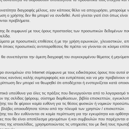
υνατότητα διαγραφής μέλους, εαν κάποιος θέλει να αποχωρήσει, μπορούμε να
ωση ο χρήστης δεν θα μπορεί να συνδεθεί. Αυτό γίνεται γιατί έτσι όπως είνα
ύνται προβλήματα.
της δε συμφωνεί με τους όρους προστασίας των προσωπικών δεδομένων που 
σελίδα.
ματα με προσωπικές επιθέσεις ή με την χρήση ειρωνικών, χλευαστικών, απ
όποιες προσωπικές αντιπαραθέσεις θα πρέπει να γίνονται σε κόσμιο επίπεδ
θα συνεπάγεται την άμεση διαγραφή του συγκεκριμένου θέματος ή μηνύματ
χώρο συνομιλιών στο Internet σύμφωνα με τους ειδικότερους όρους που αυτο
τους κανόνες καλής συμπεριφοράς και ευπρέπειας και να μην προβαίνουν σ
περίπτωση δεν μπορεί να θεωρηθεί ότι αποδέχεται ή ενστερνίζεται κατά οπο
τικά υπεύθυνα για όλες τις πράξεις που διενεργούνται από το λογαριασμό τ
ν της σελίδας (φόρουμ, σύστημα διορθώσεων, βιβλίο επισκεπτών, εγκυκλοπαί
κτήτης του δε φέρουν καμία ευθύνη για τις θέσεις φυσικών ή νομικών προσώ
 ή βλάβες οποιουδήποτε τύπου από την πλευρά των χρηστών / επισκεπτών.
κτήτης του δεν ευθύνονται σε καμία περίπτωση για την εγκυρότητα και ορθότ
ιες που θα είναι αποτέλεσμα μηνυμάτων ή και συμβουλών που παρέχονται α
στες της ιστοσελίδας, χρησιμοποιώντας τις υπηρεσίες του με δική τους πρω