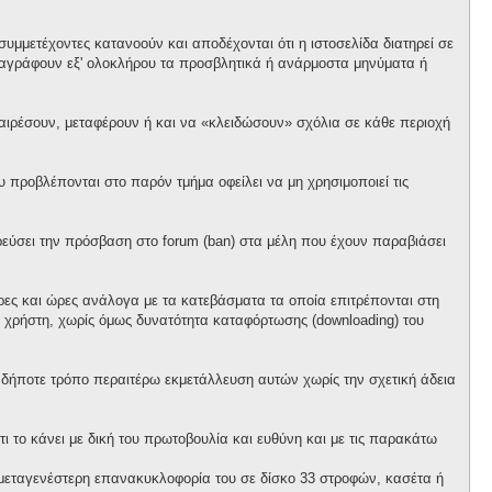
υμμετέχοντες κατανοούν και αποδέχονται ότι η ιστοσελίδα διατηρεί σε
α διαγράφουν εξ' ολοκλήρου τα προσβλητικά ή ανάρμοστα μηνύματα ή
αφαιρέσουν, μεταφέρουν ή και να «κλειδώσουν» σχόλια σε κάθε περιοχή
προβλέπονται στο παρόν τμήμα οφείλει να μη χρησιμοποιεί τις
ορεύσει την πρόσβαση στο forum (ban) στα μέλη που έχουν παραβιάσει
έρες και ώρες ανάλογα με τα κατεβάσματα τα οποία επιτρέπονται στη
θε χρήστη, χωρίς όμως δυνατότητα καταφόρτωσης (downloading) του
ονδήποτε τρόπο περαιτέρω εκμετάλλευση αυτών χωρίς την σχετική άδεια
ι το κάνει με δική του πρωτοβουλία και ευθύνη και με τις παρακάτω
ό μεταγενέστερη επανακυκλοφορία του σε δίσκο 33 στροφών, κασέτα ή