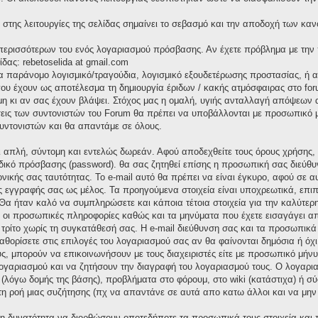
στης λειτουργίες της σελίδας σημαίνει το σεβασμό και την αποδοχή των καν
α περισσότερων του ενός λογαριασμού πρόσβασης. Αν έχετε πρόβλημα με την
ίδας: rebetoselida at gmail.com
ια παράνομο λογισμικό/τραγούδια, λογισμικό εξουδετέρωσης προστασίας, ή
υ έχουν ως αποτέλεσμα τη δημιουργία έριδων / κακής ατμόσφαιρας στο foru
 κι αν σας έχουν βλάψει. Στόχος μας η ομαλή, υγιής ανταλλαγή απόψεων α
σεις των συντονιστών του Forum θα πρέπει να υποβάλλονται με προσωπικό μή
υντονιστών και θα απαντάμε σε όλους.
αι απλή, σύντομη και εντελώς δωρεάν. Αφού αποδεχθείτε τους όρους χρήσης
δικό πρόσβασης (password). θα σας ζητηθεί επίσης η προσωπική σας διεύθυν
ονικής σας ταυτότητας. Το e-mail αυτό θα πρέπει να είναι έγκυρο, αφού σε 
ς εγγραφής σας ως μέλος. Τα προηγούμενα στοιχεία είναι υποχρεωτικά, επιπ
Θα ήταν καλό να συμπληρώσετε και κάποια τέτοια στοιχεία για την καλύτερη
ς οι προσωπικές πληροφορίες καθώς και τα μηνύματα που έχετε εισαγάγει α
ρίτο χωρίς τη συγκατάθεσή σας. Η e-mail διεύθυνση σας και τα προσωπικ
καθορίσετε στις επιλογές του λογαριασμού σας αν θα φαίνονται δημόσια ή όχ
ς, μπορούν να επικοινωνήσουν με τους διαχειριστές είτε με προσωπικό μήνυμ
 λογαριασμού και να ζητήσουν την διαγραφή του λογαριασμού τους. Ο λογαρ
 (λόγω δομής της βάσης), προβλήματα στο φόρουμ, στο wiki (κατάστιχα) ή 
 τη ροή μιας συζήτησης (πχ να απαντάνε σε αυτά απο κατω άλλοι και να μην
 τη δυνατότητα να διορθώσουν οποτεδήποτε τα προσωπικά τους στοιχεία και 