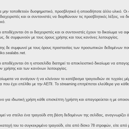
 μην τοποθετούν δυσφημιστικό, προσβλητικό ή οποιοδήποτε άλλο υλικό. Οι σ
διαχειριστές και οι συντονιστές να διορθώνουν τις προσβλητικές λέξεις, ν
κό.
 αποδέχονται ότι οι διαχειριστές και οι συντονιστές έχουν το δικαίωμα να 
τους, δε συμφωνούν με τους όρους χρήσης και τους κανόνες λειτουργίας.
της δε συμφωνεί με τους όρους προστασίας των προσωπικών δεδομένων που 
iko.sealabs.net.
ι αποδέχονται ότι η ιστοσελίδα διατηρεί το αποκλειστικό δικαίωμα να απαγ
ν χρήσης και των κανόνων λειτουργίας.
ικαίωματα να ανοίγουν ή να κλείνουν το κατέβασμα τραγουδιών σε τυχαίες μ
 που έχει επέλθει με την ΑΕΠΙ. Το streaming επιτρέπεται ελεύθερα για κά
νο για ιδιωτική χρήση κάθε επισκέπτη /χρήστη και απαγορεύεται η με οποι
ί να στείλει ένα τραγούδι στη βάση δεδομένων της σελίδας, αναγνωρίζει ότ
 κατοχή του το συγκεκριμένο τραγούδι, είτε από δίσκο 78 στροφών, είτε απ