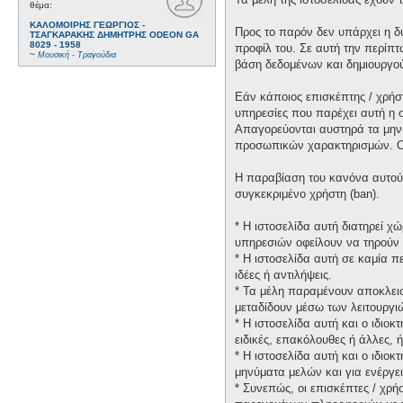
θέμα:
ΚΑΛΟΜΟΙΡΗΣ ΓΕΩΡΓΙΟΣ -
Προς το παρόν δεν υπάρχει η δ
ΤΣΑΓΚΑΡΑΚΗΣ ΔΗΜΗΤΡΗΣ ODEON GA
8029 - 1958
προφίλ του. Σε αυτή την περίπτ
~
Μουσική - Τραγούδια
βάση δεδομένων και δημιουργο
Εάν κάποιος επισκέπτης / χρήσ
υπηρεσίες που παρέχει αυτή η 
Απαγορεύονται αυστηρά τα μηνύ
προσωπικών χαρακτηρισμών. Οι 
Η παραβίαση του κανόνα αυτού 
συγκεκριμένο χρήστη (ban).
* H ιστοσελίδα αυτή διατηρεί 
υπηρεσιών οφείλουν να τηρούν 
* H ιστοσελίδα αυτή σε καμία 
ιδέες ή αντιλήψεις.
* Τα μέλη παραμένουν αποκλεισ
μεταδίδουν μέσω των λειτουργιώ
* H ιστοσελίδα αυτή και ο ιδιο
ειδικές, επακόλουθες ή άλλες,
* H ιστοσελίδα αυτή και ο ιδιο
μηνύματα μελών και για ενέργε
* Συνεπώς, οι επισκέπτες / χρή