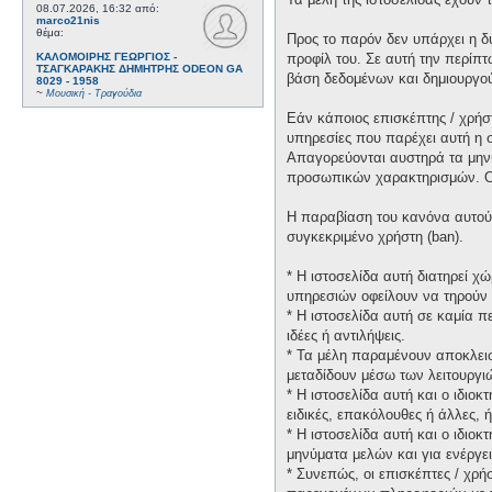
08.07.2026, 16:32
από:
marco21nis
θέμα:
Προς το παρόν δεν υπάρχει η δ
ΚΑΛΟΜΟΙΡΗΣ ΓΕΩΡΓΙΟΣ -
προφίλ του. Σε αυτή την περίπτ
ΤΣΑΓΚΑΡΑΚΗΣ ΔΗΜΗΤΡΗΣ ODEON GA
βάση δεδομένων και δημιουργο
8029 - 1958
~
Μουσική - Τραγούδια
Εάν κάποιος επισκέπτης / χρήσ
υπηρεσίες που παρέχει αυτή η 
Απαγορεύονται αυστηρά τα μηνύ
προσωπικών χαρακτηρισμών. Οι 
Η παραβίαση του κανόνα αυτού 
συγκεκριμένο χρήστη (ban).
* H ιστοσελίδα αυτή διατηρεί 
υπηρεσιών οφείλουν να τηρούν 
* H ιστοσελίδα αυτή σε καμία 
ιδέες ή αντιλήψεις.
* Τα μέλη παραμένουν αποκλεισ
μεταδίδουν μέσω των λειτουργιώ
* H ιστοσελίδα αυτή και ο ιδιο
ειδικές, επακόλουθες ή άλλες,
* H ιστοσελίδα αυτή και ο ιδιο
μηνύματα μελών και για ενέργε
* Συνεπώς, οι επισκέπτες / χρή