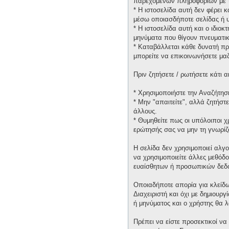
παρεχομένων πληροφοριών με τ
* H ιστοσελίδα αυτή δεν φέρει 
μέσω οποιασδήποτε σελίδας ή υ
* H ιστοσελίδα αυτή και ο ιδιοκ
μηνύματα που θίγουν πνευματικ
* Καταβάλλεται κάθε δυνατή πρ
μπορείτε να επικοινωνήσετε μα
Πριν ζητήσετε / ρωτήσετε κάτι
* Χρησιμοποιήστε την Αναζήτηση
* Μην "απαιτείτε", αλλά ζητήστ
άλλους.
* Θυμηθείτε πως οι υπόλοιποι 
ερώτησής σας να μην τη γνωρίζ
Η σελίδα δεν χρησιμοποιεί αλγ
να χρησιμοποιείτε άλλες μεθόδ
ευαίσθητων ή προσωπικών δεδ
Οποιαδήποτε απορία για κλείδω
Διαχειριστή και όχι με δημιουρ
ή μηνύματος και ο χρήστης θα 
Πρέπει να είστε προσεκτικοί να