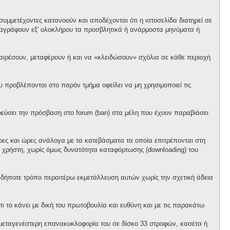
υμμετέχοντες κατανοούν και αποδέχονται ότι η ιστοσελίδα διατηρεί σε
α διαγράφουν εξ' ολοκλήρου τα προσβλητικά ή ανάρμοστα μηνύματα ή
αφαιρέσουν, μεταφέρουν ή και να «κλειδώσουν» σχόλια σε κάθε περιοχή
προβλέπονται στο παρόν τμήμα οφείλει να μη χρησιμοποιεί τις
ορεύσει την πρόσβαση στο forum (ban) στα μέλη που έχουν παραβιάσει
έρες και ώρες ανάλογα με τα κατεβάσματα τα οποία επιτρέπονται στη
θε χρήστη, χωρίς όμως δυνατότητα καταφόρτωσης (downloading) του
ονδήποτε τρόπο περαιτέρω εκμετάλλευση αυτών χωρίς την σχετική άδεια
ι το κάνει με δική του πρωτοβουλία και ευθύνη και με τις παρακάτω
ό μεταγενέστερη επανακυκλοφορία του σε δίσκο 33 στροφών, κασέτα ή