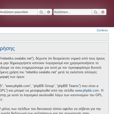
Αναζήτηση
Ειδική αναζήτηση
Αναζήτησ
Ειδικ
Σύνδεση
χρήσης
p://rebetiko.sealabs.net”), δέχεστε ότι δεσμεύεστε νομικά από τους όρους
ε μην δημιουργήσετε κάποιον λογαριασμό και χρησιμοποιήσετε το
διώξουμε να σας ενημερώσουμε για αυτό με τον προσφορότερο δυνατό
ενη χρήση του “rebetiko.sealabs.net” μετά τις εκάστοτε αλλαγές
 μορφή των όρων.
pBB”, “www.phpbb.com”, “phpBB Group”, “phpBB Teams”) που είναι a
 “GPL”) και μπορεί να μεταφορτωθεί από την σελίδα
www.phpbb.com
. Η
ήστης με αυτό το λογισμικό ακολουθεί λόγω των κανονισμών του GPL.
m/
.
/ μέλος των σελίδων του δικτυακού τόπου οφείλει να σέβεται για την
ν ομαλή διεξαγωγή των συζητήσεων και της συμμετοχής στην