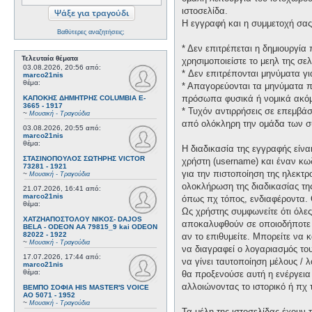
ιστοσελίδα.
Η εγγραφή και η συμμετοχή σας 
Βαθύτερες αναζητήσεις;
* Δεν επιτρέπεται η δημιουργί
Τελευταία θέματα
χρησιμοποιείστε το μεηλ της σελ
03.08.2026, 20:56
από:
* Δεν επιτρέπονται μηνύματα γ
marco21nis
θέμα:
* Απαγορεύονται τα μηνύματα πο
πρόσωπα φυσικά ή νομικά ακόμη
ΚΑΠΟΚΗΣ ΔΗΜΗΤΡΗΣ COLUMBIA E-
3665 - 1917
* Τυχόν αντιρρήσεις σε επεμβά
~
Μουσική - Τραγούδια
από ολόκληρη την ομάδα των σ
03.08.2026, 20:55
από:
marco21nis
θέμα:
Η διαδικασία της εγγραφής είν
ΣΤΑΣΙΝΟΠΟΥΛΟΣ ΣΩΤΗΡΗΣ VICTOR
χρήστη (username) και έναν κω
73281 - 1921
για την πιστοποίηση της ηλεκτρ
~
Μουσική - Τραγούδια
ολοκλήρωση της διαδικασίας τη
21.07.2026, 16:41
από:
marco21nis
όπως πχ τόπος, ενδιαφέροντα. 
θέμα:
Ως χρήστης συμφωνείτε ότι όλε
ΧΑΤΖΗΑΠΟΣΤΟΛΟΥ ΝΙΚΟΣ- DAJOS
αποκαλυφθούν σε οποιοδήποτε τ
BELA - ODEON AA 79815_9 kai ODEON
82022 - 1922
αν το επιθυμείτε. Μπορείτε να 
~
Μουσική - Τραγούδια
να διαγραφεί ο λογαριασμός του
17.07.2026, 17:44
από:
να γίνει ταυτοποίηση μέλους /
marco21nis
θέμα:
θα προξενούσε αυτή η ενέργεια
αλλοιώνοντας το ιστορικό ή πχ
ΒΕΜΠΟ ΣΟΦΙΑ HIS MASTER'S VOICE
AO 5071 - 1952
~
Μουσική - Τραγούδια
Τα μέλη της ιστοσελίδας έχουν