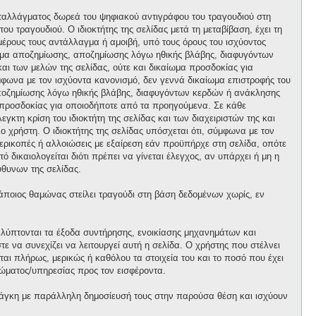
ανταλλάγματος δωρεά του ψηφιακού αντιγράφου του τραγουδιού στη
ου τραγουδιού. Ο ιδιοκτήτης της σελίδας μετά τη μεταβίβαση, έχει τη
 μέρους τους αντάλλαγμα ή αμοιβή, υπό τους όρους του ισχύοντος
αίωμα αποζημίωσης, αποζημίωσης λόγω ηθικής βλάβης, διαφυγόντων
και των μελών της σελίδας, ούτε και δικαίωμα προσδοκίας για
φωνα με τον ισχύοντα κανονισμό, δεν γεννά δικαίωμα επιστροφής του
 αποζημίωσης λόγω ηθικής βλάβης, διαφυγόντων κερδών ή ανάκλησης
μα προσδοκίας για οποιοδήποτε από τα προηγούμενα. Σε κάθε
κτη κρίση του ιδιοκτήτη της σελίδας και των διαχειριστών της και
ο χρήστη. Ο ιδιοκτήτης της σελίδας υπόσχεται ότι, σύμφωνα με τον
περικοπές ή αλλοιώσεις με εξαίρεση εάν προϋπήρχε στη σελίδα, οπότε
 δικαιολογείται διότι πρέπει να γίνεται έλεγχος, αν υπάρχει ή μη η
θυνων της σελίδας.
κάποιος θαμώνας στείλει τραγούδι στη βάση δεδομένων χωρίς, εν
αλύπτονται τα έξοδα συντήρησης, ενοικίασης μηχανημάτων και
 να συνεχίζει να λειτουργεί αυτή η σελίδα. Ο χρήστης που στέλνει
ται πλήρως, μερικώς ή καθόλου τα στοιχεία του και το ποσό που έχει
ώματος/υπηρεσίας προς τον εισφέροντα.
άγκη με παράλληλη δημοσίευσή τους στην παρούσα θέση και ισχύουν