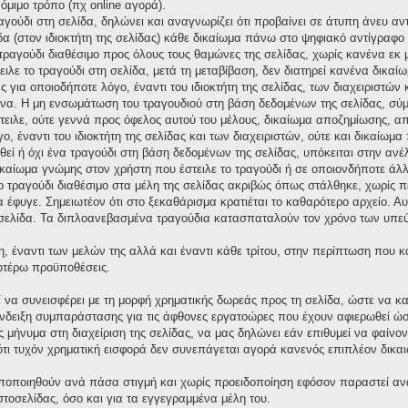
νόμιμο τρόπο (πχ online αγορά).
ραγούδι στη σελίδα, δηλώνει και αναγνωρίζει ότι προβαίνει σε άτυπη άνευ 
δα (στον ιδιοκτήτη της σελίδας) κάθε δικαίωμα πάνω στο ψηφιακό αντίγραφο τ
ο τραγούδι διαθέσιμο προς όλους τους θαμώνες της σελίδας, χωρίς κανένα εκ
ειλε το τραγούδι στη σελίδα, μετά τη μεταβίβαση, δεν διατηρεί κανένα δικ
για οποιοδήποτε λόγο, έναντι του ιδιοκτήτη της σελίδας, των διαχειριστών 
α. Η μη ενσωμάτωση του τραγουδιού στη βάση δεδομένων της σελίδας, σύμ
στειλε, ούτε γεννά προς όφελος αυτού του μέλους, δικαίωμα αποζημίωσης,
ο, έναντι του ιδιοκτήτη της σελίδας και των διαχειριστών, ούτε και δικαίω
ί ή όχι ένα τραγούδι στη βάση δεδομένων της σελίδας, υπόκειται στην ανέλεγ
ικαίωμα γνώμης στον χρήστη που έστειλε το τραγούδι ή σε οποιονδήποτε άλλ
το τραγούδι διαθέσιμο στα μέλη της σελίδας ακριβώς όπως στάλθηκε, χωρίς 
έφυγε. Σημειωτέον ότι στο ξεκαθάρισμα κρατιέται το καθαρότερο αρχείο. Αυτό
σελίδα. Τα διπλοανεβασμένα τραγούδια κατασπαταλούν τον χρόνο των υπεύ
η, έναντι των μελών της αλλά και έναντι κάθε τρίτου, στην περίπτωση που 
νωτέρω προϋποθέσεις.
ί να συνεισφέρει με τη μορφή χρηματικής δωρεάς προς τη σελίδα, ώστε να κ
δειξη συμπαράστασης για τις άφθονες εργατοώρες που έχουν αφιερωθεί ώστε
μήνυμα στη διαχείριση της σελίδας, να μας δηλώνει εάν επιθυμεί να φαίνον
ι τυχόν χρηματική εισφορά δεν συνεπάγεται αγορά κανενός επιπλέον δικαι
οποποιηθούν ανά πάσα στιγμή και χωρίς προειδοποίηση εφόσον παραστεί αν
ιστοσελίδας, όσο και για τα εγγεγραμμένα μέλη του.