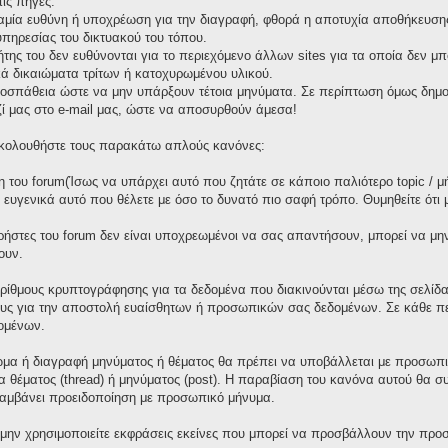
ις πηγές.
καμία ευθύνη ή υποχρέωση για την διαγραφή, φθορά η αποτυχία αποθήκευσης 
πηρεσίας του δικτυακού του τόπου.
τήτης του δεν ευθύνονται για το περιεχόμενο άλλων sites για τα οποία δεν μ
ά δικαιώματα τρίτων ή κατοχυρωμένου υλικού.
οσπάθεια ώστε να μην υπάρξουν τέτοια μηνύματα. Σε περίπτωση όμως δημοσ
ζί μας στο e-mail μας, ώστε να αποσυρθούν άμεσα!
 ακολουθήστε τους παρακάτω απλούς κανόνες:
 του forum(Ίσως να υπάρχει αυτό που ζητάτε σε κάποιο παλιότερο topic / μ
ε ευγενικά αυτό που θέλετε με όσο το δυνατό πιο σαφή τρόπο. Θυμηθείτε ότι
χρήστες του forum δεν είναι υποχρεωμένοι να σας απαντήσουν, μπορεί να μη
ουν.
ορίθμους κρυπτογράφησης για τα δεδομένα που διακινούνται μέσω της σελίδ
ους για την αποστολή ευαίσθητων ή προσωπικών σας δεδομένων. Σε κάθε πε
ομένων.
μα ή διαγραφή μηνύματος ή θέματος θα πρέπει να υποβάλλεται με προσωπικ
γία θέματος (thread) ή μηνύματος (post). Η παραβίαση του κανόνα αυτού θα 
λαμβάνει προειδοποίηση με προσωπικό μήνυμα.
 μην χρησιμοποιείτε εκφράσεις εκείνες που μπορεί να προσβάλλουν την προσ