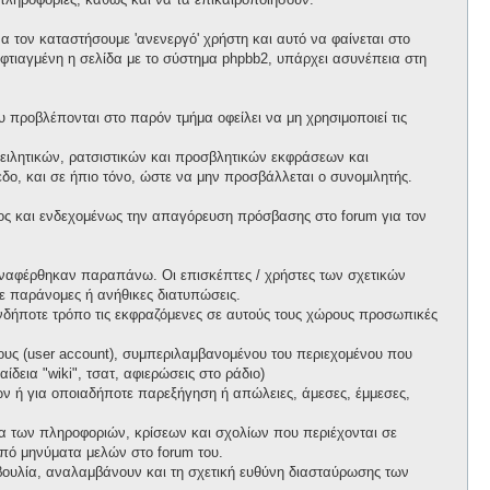
 τον καταστήσουμε 'ανενεργό' χρήστη και αυτό να φαίνεται στο
ι φτιαγμένη η σελίδα με το σύστημα phpbb2, υπάρχει ασυνέπεια στη
προβλέπονται στο παρόν τμήμα οφείλει να μη χρησιμοποιεί τις
ειλητικών, ρατσιστικών και προσβλητικών εκφράσεων και
ο, και σε ήπιο τόνο, ώστε να μην προσβάλλεται ο συνομιλητής.
ος και ενδεχομένως την απαγόρευση πρόσβασης στο forum για τον
ί αναφέρθηκαν παραπάνω. Οι επισκέπτες / χρήστες των σχετικών
ε παράνομες ή ανήθικες διατυπώσεις.
ιονδήποτε τρόπο τις εκφραζόμενες σε αυτούς τους χώρους προσωπικές
ους (user account), συμπεριλαμβανομένου του περιεχομένου που
δεια "wiki", τσατ, αφιερώσεις στο ράδιο)
πων ή για οποιαδήποτε παρεξήγηση ή απώλειες, άμεσες, έμμεσες,
ητα των πληροφοριών, κρίσεων και σχολίων που περιέχονται σε
πό μηνύματα μελών στο forum του.
τοβουλία, αναλαμβάνουν και τη σχετική ευθύνη διασταύρωσης των