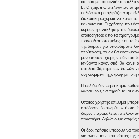
cd, είτε με οποιονδήποτε άλλο 
Β. Ο χρήστης, στέλνοντας το τ
σελίδα και μεταβιβάζει στη σελί
διακριτική ευχέρεια να κάνει τ
κανονισμού. Ο χρήστης που έστ
κερδών ή ανάκλησης της δωρεάς 
οποιοδήποτε από τα προηγούμεν
τραγουδιού στο μέλος που το έ
της δωρεάς για οποιοδήποτε λόγ
περίπτωση, το αν θα ενσωματωθε
μόνο αυτών, χωρίς να δίνεται δ
ισχύοντα κανονισμό, θα κάνει 
στο ξεκαθάρισμα των διπλών να 
συγκεκριμένη ηχογράφηση στη 
Η σελίδα δεν φέρει καμία ευθύν
γνώσει του, να τηρούνται οι α
Όποιος χρήστης επιθυμεί μπορε
απόδοσης δικαιωμάτων ή σαν έν
δωρεά παρακαλείται στέλνοντας 
προσφέρει. Δηλώνουμε σαφώς ότ
Οι όροι χρήσης μπορούν να τρ
για όλους τους επισκέπτες της 