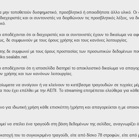
 μην τοποθετούν δυσφημιστικό, προσβλητικό ή οποιοδήποτε άλλο υλικό. Οι σ
διαχειριστές και οι συντονιστές να διορθώνουν τις προσβλητικές λέξεις, ν
κό.
 αποδέχονται ότι οι διαχειριστές και οι συντονιστές έχουν το δικαίωμα να 
τους, δε συμφωνούν με τους όρους χρήσης και τους κανόνες λειτουργίας.
της δε συμφωνεί με τους όρους προστασίας των προσωπικών δεδομένων που 
iko.sealabs.net.
ι αποδέχονται ότι η ιστοσελίδα διατηρεί το αποκλειστικό δικαίωμα να απαγ
ν χρήσης και των κανόνων λειτουργίας.
ικαίωματα να ανοίγουν ή να κλείνουν το κατέβασμα τραγουδιών σε τυχαίες μ
 που έχει επέλθει με την ΑΕΠΙ. Το streaming επιτρέπεται ελεύθερα για κά
νο για ιδιωτική χρήση κάθε επισκέπτη /χρήστη και απαγορεύεται η με οποι
ί να στείλει ένα τραγούδι στη βάση δεδομένων της σελίδας, αναγνωρίζει ότ
 κατοχή του το συγκεκριμένο τραγούδι, είτε από δίσκο 78 στροφών, είτε απ