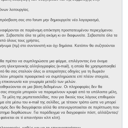
όνων λειτουργίας.
 πρόσβαση σας στο forum μην δημιουργείτε νέο λογαριασμό,
 αναφέρονται σε παράνομη απόκτηση προστατευμένου περιεχόμενου.
m. Σεβαστείτε όλα τα μέλη ακόμη κι αν διαφωνείτε. Σεβαστείτε όλα τα
πό όλους τους χρήστες.
νυμα (πμ) στο συντονιστή και όχι δημόσια. Κατόπιν θα συζητούνται
, θα πρέπει να συμπληρώσετε μια φόρμα, επιλέγοντας ένα όνομα
ση ηλεκτρονικής αλληλογραφίας (e-mail), η οποία θα χρησιμοποιηθεί
αυτό θα σας σταλούν όλες οι απαραίτητες οδηγίες για τη δωρεάν
λέον μπορείτε προαιρετικά να συμπληρώσετε επί πλέον στοιχεία,
 επικοινωνία και γνωριμία μεταξύ των μελών.
ποθηκεύονται σε μια βάση δεδομένων. Οι πληροφορίες δεν θα
ά σας στοιχεία μπορούν να παραμείνουν κρυφά από τα υπόλοιπα μέλη,
ι. Τα μέλη της ρεμπετοσελίδας, που για δικούς τους λόγους επιθυμούν
α είτε μέσω του e-mail της σελίδας, με τέτοιον τρόπο ώστε να μπορεί
ιασμός δεν θα διαγράφεται αλλά θα απενεργοποιείται σε περίπτωση που
σύστημα διορθώσεων. Για παράδειγμα να διαγραφούν πόστ, αλλάζοντας/
 φαίνεται σε τί απαντήσαν κλπ κλπ).
πληροφορίες, καθώς και να τα επικαιροποιήσουν.