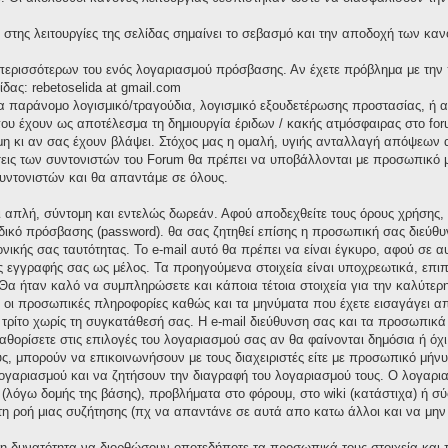
στης λειτουργίες της σελίδας σημαίνει το σεβασμό και την αποδοχή των καν
α περισσότερων του ενός λογαριασμού πρόσβασης. Αν έχετε πρόβλημα με την
ίδας: rebetoselida at gmail.com
ια παράνομο λογισμικό/τραγούδια, λογισμικό εξουδετέρωσης προστασίας, ή
υ έχουν ως αποτέλεσμα τη δημιουργία έριδων / κακής ατμόσφαιρας στο foru
 κι αν σας έχουν βλάψει. Στόχος μας η ομαλή, υγιής ανταλλαγή απόψεων α
σεις των συντονιστών του Forum θα πρέπει να υποβάλλονται με προσωπικό μή
υντονιστών και θα απαντάμε σε όλους.
αι απλή, σύντομη και εντελώς δωρεάν. Αφού αποδεχθείτε τους όρους χρήσης
δικό πρόσβασης (password). θα σας ζητηθεί επίσης η προσωπική σας διεύθυν
ονικής σας ταυτότητας. Το e-mail αυτό θα πρέπει να είναι έγκυρο, αφού σε 
ς εγγραφής σας ως μέλος. Τα προηγούμενα στοιχεία είναι υποχρεωτικά, επιπ
Θα ήταν καλό να συμπληρώσετε και κάποια τέτοια στοιχεία για την καλύτερη
ς οι προσωπικές πληροφορίες καθώς και τα μηνύματα που έχετε εισαγάγει α
ρίτο χωρίς τη συγκατάθεσή σας. Η e-mail διεύθυνση σας και τα προσωπικ
καθορίσετε στις επιλογές του λογαριασμού σας αν θα φαίνονται δημόσια ή όχ
ς, μπορούν να επικοινωνήσουν με τους διαχειριστές είτε με προσωπικό μήνυμ
 λογαριασμού και να ζητήσουν την διαγραφή του λογαριασμού τους. Ο λογαρ
 (λόγω δομής της βάσης), προβλήματα στο φόρουμ, στο wiki (κατάστιχα) ή 
 τη ροή μιας συζήτησης (πχ να απαντάνε σε αυτά απο κατω άλλοι και να μην
 τη δυνατότητα να διορθώσουν οποτεδήποτε τα προσωπικά τους στοιχεία και 