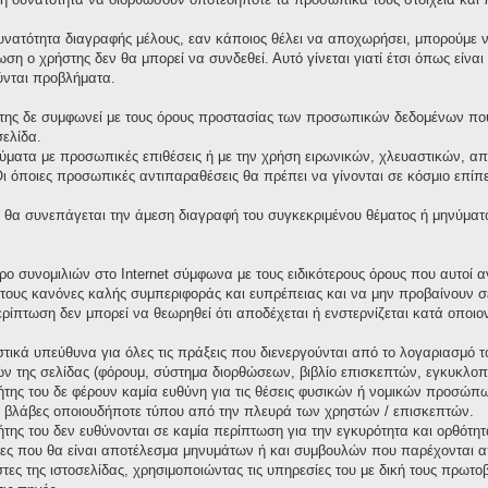
υνατότητα διαγραφής μέλους, εαν κάποιος θέλει να αποχωρήσει, μπορούμε να
ωση ο χρήστης δεν θα μπορεί να συνδεθεί. Αυτό γίνεται γιατί έτσι όπως είνα
ύνται προβλήματα.
της δε συμφωνεί με τους όρους προστασίας των προσωπικών δεδομένων που 
σελίδα.
ματα με προσωπικές επιθέσεις ή με την χρήση ειρωνικών, χλευαστικών, απ
όποιες προσωπικές αντιπαραθέσεις θα πρέπει να γίνονται σε κόσμιο επίπεδ
θα συνεπάγεται την άμεση διαγραφή του συγκεκριμένου θέματος ή μηνύματ
χώρο συνομιλιών στο Internet σύμφωνα με τους ειδικότερους όρους που αυτο
τους κανόνες καλής συμπεριφοράς και ευπρέπειας και να μην προβαίνουν σ
περίπτωση δεν μπορεί να θεωρηθεί ότι αποδέχεται ή ενστερνίζεται κατά οπο
τικά υπεύθυνα για όλες τις πράξεις που διενεργούνται από το λογαριασμό τ
ν της σελίδας (φόρουμ, σύστημα διορθώσεων, βιβλίο επισκεπτών, εγκυκλοπαί
κτήτης του δε φέρουν καμία ευθύνη για τις θέσεις φυσικών ή νομικών προσώ
 ή βλάβες οποιουδήποτε τύπου από την πλευρά των χρηστών / επισκεπτών.
κτήτης του δεν ευθύνονται σε καμία περίπτωση για την εγκυρότητα και ορθότ
ιες που θα είναι αποτέλεσμα μηνυμάτων ή και συμβουλών που παρέχονται α
στες της ιστοσελίδας, χρησιμοποιώντας τις υπηρεσίες του με δική τους πρω