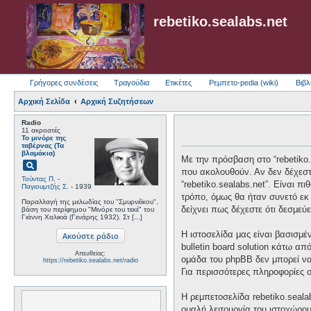
rebetiko.sealabs.net
Γρήγορες συνδέσεις
Τραγούδια
Ετικέτες
Ρεμπετο-pedia (wiki)
Βιβλ
Αρχική Σελίδα
Αρχική Συζητήσεων
Radio
11 ακροατές
Το μινόρε της
ταβέρνας (Τα
βλαμάκια)
Με την πρόσβαση στο “rebetiko.se
pageview
που ακολουθούν. Αν δεν δέχεστ
Τούντας Π.
-
“rebetiko.sealabs.net”. Είναι 
Παγιουμτζής Σ.
- 1939
τρόπο, όμως θα ήταν συνετό εκ 
Παραλλαγή της μελωδίας του "Σμυρνέϊκου",
δείχνει πως δέχεστε ότι δεσμε
βάση του περίφημου "Μινόρε του τεκέ" του
Γιάννη Χαλικιά (Γενάρης 1932). Στ [...]
Η ιστοσελίδα μας είναι βασισμέ
bulletin board solution κάτω
Απευθείας:
ομάδα του phpBB δεν μπορεί να
https://rebetiko.sealabs.net/radio
Για περισσότερες πληροφορίες 
Η ρεμπετοσελίδα rebetiko.seala
ομαλή λειτουργία του ιστοχώρο