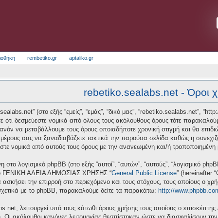
ιοθήκη
rembetiko.gr
aptaliko.gr
rebetiko.sealabs.net - Όροι 
alabs.net” (στο εξής “εμείς”, “εμάς”, “δικό μας”, “rebetiko.sealabs.net”, “htt
ε ότι δεσμεύεστε νομικά από όλους τους ακόλουθους όρους τότε παρακαλούμ
πιθανόν να μεταβάλλουμε τους όρους οποιαδήποτε χρονική στιγμή και θα επι
μέρους σας να ξαναδιαβάζετε τακτικά την παρούσα σελίδα καθώς η συνεχιζόμ
ύεστε νομικά από αυτούς τους όρους με την ανανεωμένη και/ή τροποποιημένη
νη στο λογισμικό phpBB (στο εξής “αυτοί”, “αυτών”, “αυτούς”, “λογισμικό ph
 από ΓΕΝΙΚΗ ΑΔΕΙΑ ΔΗΜΟΣΙΑΣ ΧΡΗΣΗΣ “
General Public License
” (hereinafter
 ασκήσει την επιρροή στο περιεχόμενο και τους στόχους, τους οποίους ο χρ
σχετικά με το phpBB, παρακαλούμε δείτε τα παρακάτω:
http://www.phpbb.co
bs.net, λειτουργεί υπό τους κάτωθι όρους χρήσης τους οποίους ο επισκέπτης 
υ. Οι ακόλουθοι κανόνες λειτουργίας θεσπίστηκαν ώστε να διασφαλίσουν τη