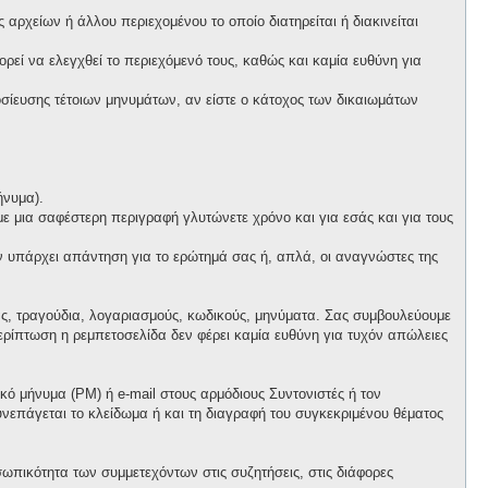
αρχείων ή άλλου περιεχομένου το οποίο διατηρείται ή διακινείται
πορεί να ελεγχθεί το περιεχόμενό τους, καθώς και καμία ευθύνη για
ίευσης τέτοιων μηνυμάτων, αν είστε ο κάτοχος των δικαιωμάτων
ήνυμα).
 με μια σαφέστερη περιγραφή γλυτώνετε χρόνο και για εσάς και για τους
ν υπάρχει απάντηση για το ερώτημά σας ή, απλά, οι αναγνώστες της
ας, τραγούδια, λογαριασμούς, κωδικούς, μηνύματα. Σας συμβουλεύουμε
ρίπτωση η ρεμπετοσελίδα δεν φέρει καμία ευθύνη για τυχόν απώλειες
ό μήνυμα (PM) ή e-mail στους αρμόδιους Συντονιστές ή τον
συνεπάγεται το κλείδωμα ή και τη διαγραφή του συγκεκριμένου θέματος
ωπικότητα των συμμετεχόντων στις συζητήσεις, στις διάφορες