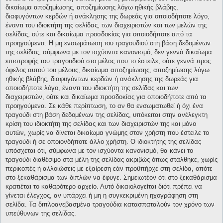
δικαίωμα αποζημίωσης, αποζημίωσης λόγω ηθικής βλάβης,
διαφυγόντων κερδών ή ανάκλησης της δωρεάς για οποιοδήποτε λόγο,
έναντι του ιδιοκτήτη της σελίδας, των διαχειριστών και των μελών της
σελίδας, ούτε και δικαίωμα προσδοκίας για οποιοδήποτε από τα
προηγούμενα. Η μη ενσωμάτωση του τραγουδιού στη βάση δεδομένων
της σελίδας, σύμφωνα με τον ισχύοντα κανονισμό, δεν γεννά δικαίωμα
επιστροφής του τραγουδιού στο μέλος που το έστειλε, ούτε γεννά προς
όφελος αυτού του μέλους, δικαίωμα αποζημίωσης, αποζημίωσης λόγω
ηθικής βλάβης, διαφυγόντων κερδών ή ανάκλησης της δωρεάς για
οποιοδήποτε λόγο, έναντι του ιδιοκτήτη της σελίδας και των
διαχειριστών, ούτε και δικαίωμα προσδοκίας για οποιοδήποτε από τα
προηγούμενα. Σε κάθε περίπτωση, το αν θα ενσωματωθεί ή όχι ένα
τραγούδι στη βάση δεδομένων της σελίδας, υπόκειται στην ανέλεγκτη
κρίση του ιδιοκτήτη της σελίδας και των διαχειριστών της και μόνο
αυτών, χωρίς να δίνεται δικαίωμα γνώμης στον χρήστη που έστειλε το
τραγούδι ή σε οποιονδήποτε άλλο χρήστη. Ο ιδιοκτήτης της σελίδας
υπόσχεται ότι, σύμφωνα με τον ισχύοντα κανονισμό, θα κάνει το
τραγούδι διαθέσιμο στα μέλη της σελίδας ακριβώς όπως στάλθηκε, χωρίς
περικοπές ή αλλοιώσεις με εξαίρεση εάν προϋπήρχε στη σελίδα, οπότε
στο ξεκαθάρισμα των διπλών να έφυγε. Σημειωτέον ότι στο ξεκαθάρισμα
κρατιέται το καθαρότερο αρχείο. Αυτό δικαιολογείται διότι πρέπει να
γίνεται έλεγχος, αν υπάρχει ή μη η συγκεκριμένη ηχογράφηση στη
σελίδα. Τα διπλοανεβασμένα τραγούδια κατασπαταλούν τον χρόνο των
υπεύθυνων της σελίδας.