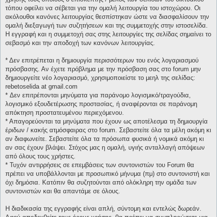
τόπου οφείλει να σέβεται για την ομαλή λειτουργία του ιστοχώρου. Οι
ακόλουθοι κανόνες λειτουργίας θεσπίστηκαν ώστε να διασφαλίσουν την
ομαλή διεξαγωγή των συζητήσεων και της συμμετοχής στην ιστοσελίδα.
Η εγγραφή και η συμμετοχή σας στης λειτουργίες της σελίδας σημαίνει το
σεβασμό και την αποδοχή των κανόνων λειτουργίας.
* Δεν επιτρέπεται η δημιουργία περισσότερων του ενός λογαριασμού
πρόσβασης. Αν έχετε πρόβλημα με την πρόσβαση σας στο forum μην
δημιουργείτε νέο λογαριασμό, χρησιμοποιείστε το μεηλ της σελίδας:
rebetoselida at gmail.com
* Δεν επιτρέπονται μηνύματα για παράνομο λογισμικό/τραγούδια,
λογισμικό εξουδετέρωσης προστασίας, ή αναφέρονται σε παράνομη
απόκτηση προστατευμένου περιεχόμενου.
* Απαγορεύονται τα μηνύματα που έχουν ως αποτέλεσμα τη δημιουργία
έριδων / κακής ατμόσφαιρας στο forum. Σεβαστείτε όλα τα μέλη ακόμη κι
αν διαφωνείτε. Σεβαστείτε όλα τα πρόσωπα φυσικά ή νομικά ακόμη κι
αν σας έχουν βλάψει. Στόχος μας η ομαλή, υγιής ανταλλαγή απόψεων
από όλους τους χρήστες.
* Τυχόν αντιρρήσεις σε επεμβάσεις των συντονιστών του Forum θα
πρέπει να υποβάλλονται με προσωπικό μήνυμα (πμ) στο συντονιστή και
όχι δημόσια. Κατόπιν θα συζητούνται από ολόκληρη την ομάδα των
συντονιστών και θα απαντάμε σε όλους.
Η διαδικασία της εγγραφής είναι απλή, σύντομη και εντελώς δωρεάν.