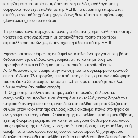
κατεβάσματα τα οποία επιτρέπονται στη σελίδα, ανάλογα με τη
συμφωνία που έχει επέλθει με την ΑΕΠΙ. Το streaming επιτρέπεται
ελεύθερα για κάθε χρήστη, χωρίς όμως δυνατότητα καταφόρτωσης
(downloading) του τραγουδιού.
Τα μουσικά έργα παρέχονται μόνο για ιδιωτική χρήση κάθε επισκέπτη /
χρήστη και απαγορεύεται η με οποιονδήποτε τρόπο περαιτέρω
εκμετάλλευση αυτών χωρίς την σχετική άδεια από την ΑΕΠΙ.
Εφόσον κάποιος θαμώνας επιθυμεί να στείλει ένα τραγούδι στη βάση
δεδομένων της σελίδας, αναγνωρίζει ότι το κάνει με δική του
πρωτοβουλία και ευθύνη και με τις παρακάτω προϋποθέσεις:
Α. Ο θαμώνας έχει νόμιμα στην κατοχή του το συγκεκριμένο τραγούδι,
είτε από δίσκο 78 στροφών, είτε από μεταγενέστερη επανακυκλοφορία
του σε δίσκο 33 στροφών, κασέτα ή cd, είτε με οποιονδήποτε άλλο
νόμιμο τρόπο (πχ online αγορά).
Β. Ο χρήστης, στέλνοντας το τραγούδι στη σελίδα, δηλώνει και
αναγνωρίζει ότι προβαίνει σε άτυπη άνευ ανταλλάγματος δωρεά του
ψηφιακού αντιγράφου του τραγουδιού στη σελίδα και μεταβιβάζει στη
σελίδα (στον ιδιοκτήτη της σελίδας) κάθε δικαίωμα πάνω στο ψηφιακό
αντίγραφο του τραγουδιού. Ο ιδιοκτήτης της σελίδας μετά τη μεταβίβαση,
έχει τη διακριτική ευχέρεια να κάνει το τραγούδι διαθέσιμο προς όλους
τους θαμώνες της σελίδας, χωρίς κανένα εκ μέρους τους αντάλλαγμα ή
αμοιβή, υπό τους όρους του ισχύοντος κανονισμού. Ο χρήστης που
έστειλε το τραγούδι στη σελίδα, μετά τη μεταβίβαση, δεν διατηρεί κανένα