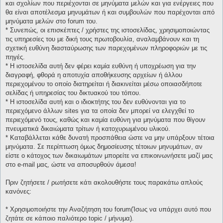
και σχολίων που περιέχονται σε μηνύματα μελών και για ενέργειες που
θα είναι αποτέλεσμα μηνυμάτων ή και συμβουλών που παρέχονται από
μηνύματα μελών στο forum του.
* Συνεπώς, οι επισκέπτες / χρήστες της ιστοσελίδας, χρησιμοποιώντας
τις υπηρεσίες του με δική τους πρωτοβουλία, αναλαμβάνουν και τη
σχετική ευθύνη διασταύρωσης των παρεχομένων πληροφοριών με τις
πηγές.
* H ιστοσελίδα αυτή δεν φέρει καμία ευθύνη ή υποχρέωση για την
διαγραφή, φθορά η αποτυχία αποθήκευσης αρχείων ή άλλου
περιεχομένου το οποίο διατηρείται ή διακινείται μέσω οποιασδήποτε
σελίδας ή υπηρεσίας του δικτυακού του τόπου.
* H ιστοσελίδα αυτή και ο ιδιοκτήτης του δεν ευθύνονται για το
περιεχόμενο άλλων sites για τα οποία δεν μπορεί να ελεγχθεί το
περιεχόμενό τους, καθώς και καμία ευθύνη για μηνύματα που θίγουν
πνευματικά δικαιώματα τρίτων ή κατοχυρωμένου υλικού.
* Καταβάλλεται κάθε δυνατή προσπάθεια ώστε να μην υπάρξουν τέτοια
μηνύματα. Σε περίπτωση όμως δημοσίευσης τέτοιων μηνυμάτων, αν
είστε ο κάτοχος των δικαιωμάτων μπορείτε να επικοινωνήσετε μαζί μας
στο e-mail μας, ώστε να αποσυρθούν άμεσα!
Πριν ζητήσετε / ρωτήσετε κάτι ακολουθήστε τους παρακάτω απλούς
κανόνες:
* Χρησιμοποιήστε την Αναζήτηση του forum(Ίσως να υπάρχει αυτό που
ζητάτε σε κάποιο παλιότερο topic / μήνυμα).