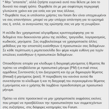
* Μην "απαιτείτε", αλλά ζητήστε ευγενικά αυτό που θέλετε με όσο το
δυνατό πιο σαφή τρόπο. Θυμηθείτε ότι με μια σαφέστερη περιγραφή
γλυτώνετε χρόνο και για εσάς και για τους άλλους.
* Θυμηθείτε πως οι υπόλοιποι χρήστες του forum δεν είναι υποχρεωμένοι
να σας απαντήσουν, μπορεί να μην υπάρχει απάντηση για το ερώτημά
σας ή, απλά, οι αναγνώστες της ερώτησής σας να μην τη γνωρίζουν.
Η σελίδα δεν χρησιμοποιεί αλγορίθμους κρυπτογράφησης για τα
δεδομένα που διακινούνται μέσω της σελίδας, τραγούδια, λογαριασμούς,
κωδικούς, μηνύματα. Σας συμβουλεύουμε να χρησιμοποιείτε άλλες
μεθόδους για την αποστολή ευαίσθητων ή προσωπικών σας δεδομένων.
Σε κάθε περίπτωση η ρεμπετοσελίδα δεν φέρει καμία ευθύνη για τυχόν
απώλειες ευαίσθητων ή προσωπικών δεδομένων.
Οποιαδήποτε απορία για κλείδωμα ή διαγραφή μηνύματος ή θέματος θα
πρέπει να υποβάλλεται με προσωπικό μήνυμα (PM) ή e-mail στους
αρμόδιους Συντονιστές ή τον Διαχειριστή και όχι με δημιουργία θέματος
(thread) ή μηνύματος (post). Η παραβίαση του κανόνα αυτού θα
συνεπάγεται το κλείδωμα ή και τη διαγραφή του συγκεκριμένου θέματος
ή μηνύματος και ο χρήστης θα λαμβάνει προειδοποίηση με προσωπικό
μήνυμα.
Πρέπει να είστε προσεκτικοί να μην χρησιμοποιείτε εκφράσεις εκείνες
που μπορεί να προσβάλλουν την προσωπικότητα των συμμετεχόντων
στις συζητήσεις, στις διάφορες κατηγορίες του Forum.