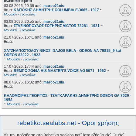
Τελευταία θέματα
03.08.2026, 20:56
από:
marco21nis
θέμα:
ΚΑΠΟΚΗΣ ΔΗΜΗΤΡΗΣ COLUMBIA E-3665 - 1917
~
Μουσική - Τραγούδια
03.08.2026, 20:55
από:
marco21nis
θέμα:
ΣΤΑΣΙΝΟΠΟΥΛΟΣ ΣΩΤΗΡΗΣ VICTOR 73281 - 1921
~
Μουσική - Τραγούδια
21.07.2026, 16:41
από:
marco21nis
θέμα:
ΧΑΤΖΗΑΠΟΣΤΟΛΟΥ ΝΙΚΟΣ- DAJOS BELA - ODEON AA 79815_9 kai
ODEON 82022 - 1922
~
Μουσική - Τραγούδια
17.07.2026, 17:44
από:
marco21nis
θέμα:
ΒΕΜΠΟ ΣΟΦΙΑ HIS MASTER'S VOICE AO 5071 - 1952
~
Μουσική - Τραγούδια
08.07.2026, 16:32
από:
marco21nis
θέμα:
ΚΑΛΟΜΟΙΡΗΣ ΓΕΩΡΓΙΟΣ - ΤΣΑΓΚΑΡΑΚΗΣ ΔΗΜΗΤΡΗΣ ODEON GA 8029 -
1958
~
Μουσική - Τραγούδια
rebetiko.sealabs.net - Όροι χρήσης
Με την πρόσβαση στο “rebetiko.sealabs.net” (στο εξής “εμείς”, “εμάς”,