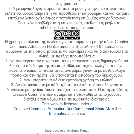
λογαριασμό.
Η δημιουργία λογαριασμού απαιτείται μόνο για την περίπτωση που
θέλετε να μορφοποιήσετε ή να προσθέσετε πληροφορία και για κάποιες
επιπλέον λειτουργίες όπως η τοποθέτηση επιθυμίας στο ραδιόφωνο.
Για τυχόν προβλήματα ή επικοινωνία, στείλτε μας μεηλ στο
rebetoselida παπάκι gmail.com
Η χρήση του υλικού της σελίδας γίνεται σύμφωνα με την άδεια Creative
Commons Attribution-NonCommercial-ShareAlike 4.0 International,
σύμφωνα με την οποία μπορείτε να διανείμετε και να διασκευάσετε το
υλικό, με τις εξής προϋποθέσεις:
1. Να αναφέρετε τον αρχικό και τους μεταγενέστερους δημιουργούς του
υλικού, το σύνδεσμο της άδειας καθώς και τυχόν αλλαγές που έχετε
κάνει στο υλικό. Οι παραπάνω αναφορές γίνονται με κάθε εύλογο
τρόπο και δεν πρέπει να υπονοείται η αποδοχή του δημιουργού.
2. Δεν μπορείτε να κάνετε εμπορική χρήση του υλικού.
3. Αν διασκευάσετε με κάθε τρόπο το υλικό, πρέπει πλέον να το
διανείμετε με την ίδια άδεια που έχει το πρωτότυπο. Η ύπαρξη άδειας
Creative Commons δεν αναιρεί ούτε υποκαθιστά τις ισχύουσες
διατάξεις του νόμου περί πνευματικής ιδιοκτησίας.
This work is licensed under a
Creative Commons Attribution-NonCommercial-ShareAlike 4.0
International License
.
Style developer by
Zuma Portal
,