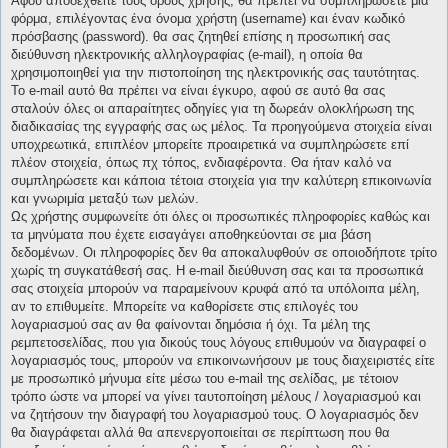
Αφού αποδεχθείτε τους όρους χρήσης, θα πρέπει να συμπληρώσετε μια
φόρμα, επιλέγοντας ένα όνομα χρήστη (username) και έναν κωδικό
πρόσβασης (password). θα σας ζητηθεί επίσης η προσωπική σας
διεύθυνση ηλεκτρονικής αλληλογραφίας (e-mail), η οποία θα
χρησιμοποιηθεί για την πιστοποίηση της ηλεκτρονικής σας ταυτότητας.
Το e-mail αυτό θα πρέπει να είναι έγκυρο, αφού σε αυτό θα σας
σταλούν όλες οι απαραίτητες οδηγίες για τη δωρεάν ολοκλήρωση της
διαδικασίας της εγγραφής σας ως μέλος. Τα προηγούμενα στοιχεία είναι
υποχρεωτικά, επιπλέον μπορείτε προαιρετικά να συμπληρώσετε επί
πλέον στοιχεία, όπως πχ τόπος, ενδιαφέροντα. Θα ήταν καλό να
συμπληρώσετε και κάποια τέτοια στοιχεία για την καλύτερη επικοινωνία
και γνωριμία μεταξύ των μελών.
Ως χρήστης συμφωνείτε ότι όλες οι προσωπικές πληροφορίες καθώς και
τα μηνύματα που έχετε εισαγάγει αποθηκεύονται σε μια βάση
δεδομένων. Οι πληροφορίες δεν θα αποκαλυφθούν σε οποιοδήποτε τρίτο
χωρίς τη συγκατάθεσή σας. Η e-mail διεύθυνση σας και τα προσωπικά
σας στοιχεία μπορούν να παραμείνουν κρυφά από τα υπόλοιπα μέλη,
αν το επιθυμείτε. Μπορείτε να καθορίσετε στις επιλογές του
λογαριασμού σας αν θα φαίνονται δημόσια ή όχι. Τα μέλη της
ρεμπετοσελίδας, που για δικούς τους λόγους επιθυμούν να διαγραφεί ο
λογαριασμός τους, μπορούν να επικοινωνήσουν με τους διαχειριστές είτε
με προσωπικό μήνυμα είτε μέσω του e-mail της σελίδας, με τέτοιον
τρόπο ώστε να μπορεί να γίνει ταυτοποίηση μέλους / λογαριασμού και
να ζητήσουν την διαγραφή του λογαριασμού τους. Ο λογαριασμός δεν
θα διαγράφεται αλλά θα απενεργοποιείται σε περίπτωση που θα