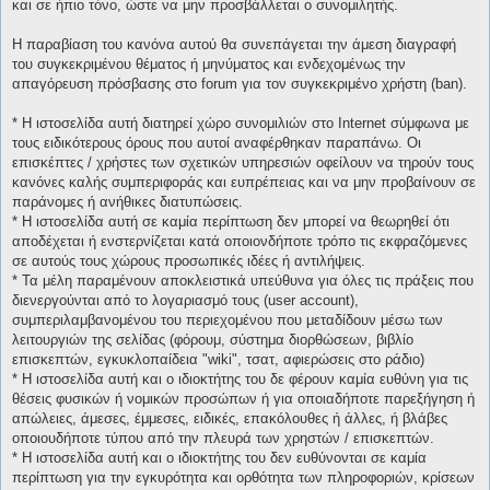
και σε ήπιο τόνο, ώστε να μην προσβάλλεται ο συνομιλητής.
Η παραβίαση του κανόνα αυτού θα συνεπάγεται την άμεση διαγραφή
του συγκεκριμένου θέματος ή μηνύματος και ενδεχομένως την
απαγόρευση πρόσβασης στο forum για τον συγκεκριμένο χρήστη (ban).
* H ιστοσελίδα αυτή διατηρεί χώρο συνομιλιών στο Internet σύμφωνα με
τους ειδικότερους όρους που αυτοί αναφέρθηκαν παραπάνω. Οι
επισκέπτες / χρήστες των σχετικών υπηρεσιών οφείλουν να τηρούν τους
κανόνες καλής συμπεριφοράς και ευπρέπειας και να μην προβαίνουν σε
παράνομες ή ανήθικες διατυπώσεις.
* H ιστοσελίδα αυτή σε καμία περίπτωση δεν μπορεί να θεωρηθεί ότι
αποδέχεται ή ενστερνίζεται κατά οποιονδήποτε τρόπο τις εκφραζόμενες
σε αυτούς τους χώρους προσωπικές ιδέες ή αντιλήψεις.
* Τα μέλη παραμένουν αποκλειστικά υπεύθυνα για όλες τις πράξεις που
διενεργούνται από το λογαριασμό τους (user account),
συμπεριλαμβανομένου του περιεχομένου που μεταδίδουν μέσω των
λειτουργιών της σελίδας (φόρουμ, σύστημα διορθώσεων, βιβλίο
επισκεπτών, εγκυκλοπαίδεια "wiki", τσατ, αφιερώσεις στο ράδιο)
* H ιστοσελίδα αυτή και ο ιδιοκτήτης του δε φέρουν καμία ευθύνη για τις
θέσεις φυσικών ή νομικών προσώπων ή για οποιαδήποτε παρεξήγηση ή
απώλειες, άμεσες, έμμεσες, ειδικές, επακόλουθες ή άλλες, ή βλάβες
οποιουδήποτε τύπου από την πλευρά των χρηστών / επισκεπτών.
* H ιστοσελίδα αυτή και ο ιδιοκτήτης του δεν ευθύνονται σε καμία
περίπτωση για την εγκυρότητα και ορθότητα των πληροφοριών, κρίσεων