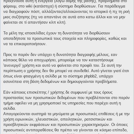
προξενούσε αυτή η ενέργεια (λόγω δομής της βάσης), προβλήματα στο
φόρουμ, στο wiki (κατάστιχα) ή σύστημα διορθώσεων. Για παράδειγμα
να διαγραφούν πόστ, αλλάζοντας/αλλοιώνοντας το ιστορικό ή πχ τη ροή
μιας συζήτησης (πχ να απαντάνε σε αυτά απο κατω άλλοι και να μην
φαίνεται σε τί απαντήσαν κλπ κλπ).
Τα μέλη της ιστοσελίδας έχουν τη δυνατότητα να διορθώσουν
οποτεδήποτε τα προσωπικά τους στοιχεία και πληροφορίες, καθώς και
να τα επικαιροποιήσουν.
Προς το παρόν δεν υπάρχει η δυνατότητα διαγραφής μέλους, εαν
κάποιος θέλει να αποχωρήσει, μπορούμε να τον καταστήσουμε
'ανενεργό' χρήστη και αυτό να φαίνεται στο προφίλ του. Σε αυτή την
περίπτωση ο χρήστης δεν θα μπορεί να συνδεθεί. Αυτό γίνεται γιατί έτσι
όπως είναι φτιαγμένη η σελίδα με το σύστημα phpbb2, υπάρχει
ασυνέπεια στη βάση δεδομένων και δημιουργούνται προβλήματα.
Εάν κάποιος επισκέπτης / χρήστης δε συμφωνεί με τους όρους
προστασίας των προσωπικών δεδομένων που προβλέπονται στο παρόν
τμήμα οφείλει να μη χρησιμοποιεί τις υπηρεσίες που παρέχει αυτή η
σελίδα.
Απαγορεύονται αυστηρά τα μηνύματα με προσωπικές επιθέσεις ή με την
χρήση ειρωνικών, χλευαστικών, απειλητικών, ρατσιστικών και
προσβλητικών εκφράσεων και προσωπικών χαρακτηρισμών. Οι όποιες
προσωπικές αντιπαραθέσεις θα πρέπει να γίνονται σε κόσμιο επίπεδο,