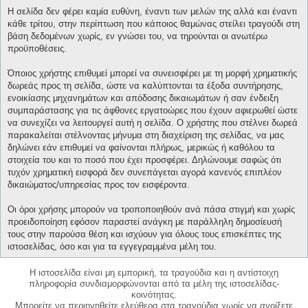
Η σελίδα δεν φέρει καμία ευθύνη, έναντι των μελών της αλλά και έναντι
κάθε τρίτου, στην περίπτωση που κάποιος θαμώνας στείλει τραγούδι στη
βάση δεδομένων χωρίς, εν γνώσει του, να τηρούνται οι ανωτέρω
προϋποθέσεις.
Όποιος χρήστης επιθυμεί μπορεί να συνεισφέρει με τη μορφή χρηματικής
δωρεάς προς τη σελίδα, ώστε να καλύπτονται τα έξοδα συντήρησης,
ενοικίασης μηχανημάτων και απόδοσης δικαιωμάτων ή σαν ένδειξη
συμπαράστασης για τις άφθονες εργατοώρες που έχουν αφιερωθεί ώστε
να συνεχίζει να λειτουργεί αυτή η σελίδα. Ο χρήστης που στέλνει δωρεά
παρακαλείται στέλνοντας μήνυμα στη διαχείριση της σελίδας, να μας
δηλώνει εάν επιθυμεί να φαίνονται πλήρως, μερικώς ή καθόλου τα
στοιχεία του και το ποσό που έχει προσφέρει. Δηλώνουμε σαφώς ότι
τυχόν χρηματική εισφορά δεν συνεπάγεται αγορά κανενός επιπλέον
δικαιώματος/υπηρεσίας προς τον εισφέροντα.
Οι όροι χρήσης μπορούν να τροποποιηθούν ανά πάσα στιγμή και χωρίς
προειδοποίηση εφόσον παραστεί ανάγκη με παράλληλη δημοσίευσή
τους στην παρούσα θέση και ισχύουν για όλους τους επισκέπτες της
ιστοσελίδας, όσο και για τα εγγεγραμμένα μέλη του.
Η ιστοσελίδα είναι μη εμπορική, τα τραγούδια και η αντίστοιχη
πληροφορία συνδιαμορφώνονται από τα μέλη της ιστοσελίδας-
κοινότητας.
Μπορείτε να περιηγηθείτε ελεύθερα στα τραγούδια χωρίς να ανοίξετε