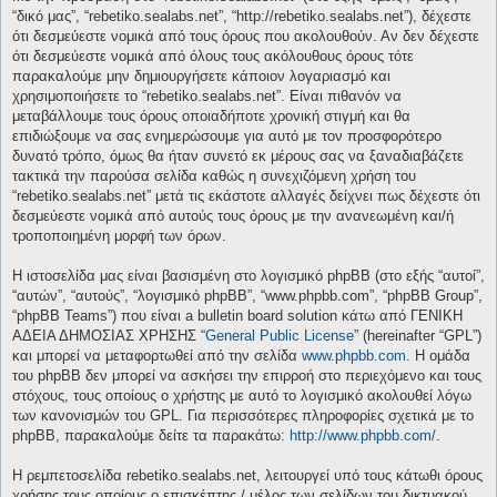
“δικό μας”, “rebetiko.sealabs.net”, “http://rebetiko.sealabs.net”), δέχεστε
ότι δεσμεύεστε νομικά από τους όρους που ακολουθούν. Αν δεν δέχεστε
ότι δεσμεύεστε νομικά από όλους τους ακόλουθους όρους τότε
παρακαλούμε μην δημιουργήσετε κάποιον λογαριασμό και
χρησιμοποιήσετε το “rebetiko.sealabs.net”. Είναι πιθανόν να
μεταβάλλουμε τους όρους οποιαδήποτε χρονική στιγμή και θα
επιδιώξουμε να σας ενημερώσουμε για αυτό με τον προσφορότερο
δυνατό τρόπο, όμως θα ήταν συνετό εκ μέρους σας να ξαναδιαβάζετε
τακτικά την παρούσα σελίδα καθώς η συνεχιζόμενη χρήση του
“rebetiko.sealabs.net” μετά τις εκάστοτε αλλαγές δείχνει πως δέχεστε ότι
δεσμεύεστε νομικά από αυτούς τους όρους με την ανανεωμένη και/ή
τροποποιημένη μορφή των όρων.
Η ιστοσελίδα μας είναι βασισμένη στο λογισμικό phpBB (στο εξής “αυτοί”,
“αυτών”, “αυτούς”, “λογισμικό phpBB”, “www.phpbb.com”, “phpBB Group”,
“phpBB Teams”) που είναι a bulletin board solution κάτω από ΓΕΝΙΚΗ
ΑΔΕΙΑ ΔΗΜΟΣΙΑΣ ΧΡΗΣΗΣ “
General Public License
” (hereinafter “GPL”)
και μπορεί να μεταφορτωθεί από την σελίδα
www.phpbb.com
. Η ομάδα
του phpBB δεν μπορεί να ασκήσει την επιρροή στο περιεχόμενο και τους
στόχους, τους οποίους ο χρήστης με αυτό το λογισμικό ακολουθεί λόγω
των κανονισμών του GPL. Για περισσότερες πληροφορίες σχετικά με το
phpBB, παρακαλούμε δείτε τα παρακάτω:
http://www.phpbb.com/
.
Η ρεμπετοσελίδα rebetiko.sealabs.net, λειτουργεί υπό τους κάτωθι όρους
χρήσης τους οποίους ο επισκέπτης / μέλος των σελίδων του δικτυακού