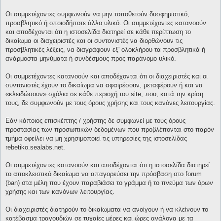
Οι συμμετέχοντες συμφωνούν να μην τοποθετούν δυσφημιστικό,
προσβλητικό ή οποιοδήποτε άλλο υλικό. Οι συμμετέχοντες κατανοούν
και αποδέχονται ότι η ιστοσελίδα διατηρεί σε κάθε περίπτωση το
δικαίωμα οι διαχειριστές και οι συντονιστές να διορθώνουν τις
προσβλητικές λέξεις, να διαγράφουν εξ' ολοκλήρου τα προσβλητικά ή
ανάρμοστα μηνύματα ή συνδέσμους προς παράνομο υλικό.
Οι συμμετέχοντες κατανοούν και αποδέχονται ότι οι διαχειριστές και οι
συντονιστές έχουν το δικαίωμα να αφαιρέσουν, μεταφέρουν ή και να
«κλειδώσουν» σχόλια σε κάθε περιοχή του site, που, κατά την κρίση
τους, δε συμφωνούν με τους όρους χρήσης και τους κανόνες λειτουργίας.
Εάν κάποιος επισκέπτης / χρήστης δε συμφωνεί με τους όρους
προστασίας των προσωπικών δεδομένων που προβλέπονται στο παρόν
τμήμα οφείλει να μη χρησιμοποιεί τις υπηρεσίες της ιστοσελίδας
rebetiko.sealabs.net.
Οι συμμετέχοντες κατανοούν και αποδέχονται ότι η ιστοσελίδα διατηρεί
το αποκλειστικό δικαίωμα να απαγορεύσει την πρόσβαση στο forum
(ban) στα μέλη που έχουν παραβιάσει το γράμμα ή το πνεύμα των όρων
χρήσης και των κανόνων λειτουργίας.
Οι διαχειριστές διατηρούν το δικαίωματα να ανοίγουν ή να κλείνουν το
κατέβασμα τραγουδιών σε τυχαίες μέρες και ώρες ανάλογα με τα