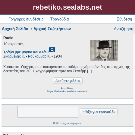
rebetiko.sealabs.net
Γρήγορες συνδέσεις
Τραγούδια
Σύνδεση
Αρχική Σελίδα
Αρχική Συζητήσεων
Αναζήτηση
Radio
10 ακροατές
pageview
Τράβα βρε μάγκα και αλάνι
Σκαρβέλης Κ.
-
Ρούκουνας Κ.
- 1934
Χασάπικο. Ορχήστρα με ακκορντεόν και κιθάρα, σχήμα σύνηθες στις αρχές της
δεκαετίας του 30'. Ηχογραφήθηκε πριν τον Σεπτέμβ [...]
Απευθείας:
https://rebetiko.sealabs.net/radio
Βαθύτερες αναζητήσεις;