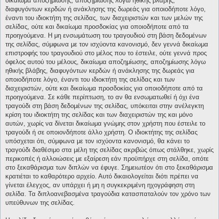
δικαίωμα αποζημίωσης, αποζημίωσης λόγω ηθικής βλάβης,
διαφυγόντων κερδών ή ανάκλησης της δωρεάς για οποιοδήποτε λόγο,
έναντι του ιδιοκτήτη της σελίδας, των διαχειριστών και των μελών της
σελίδας, ούτε και δικαίωμα προσδοκίας για οποιοδήποτε από τα
προηγούμενα. Η μη ενσωμάτωση του τραγουδιού στη βάση δεδομένων
της σελίδας, σύμφωνα με τον ισχύοντα κανονισμό, δεν γεννά δικαίωμα
επιστροφής του τραγουδιού στο μέλος που το έστειλε, ούτε γεννά προς
όφελος αυτού του μέλους, δικαίωμα αποζημίωσης, αποζημίωσης λόγω
ηθικής βλάβης, διαφυγόντων κερδών ή ανάκλησης της δωρεάς για
οποιοδήποτε λόγο, έναντι του ιδιοκτήτη της σελίδας και των
διαχειριστών, ούτε και δικαίωμα προσδοκίας για οποιοδήποτε από τα
προηγούμενα. Σε κάθε περίπτωση, το αν θα ενσωματωθεί ή όχι ένα
τραγούδι στη βάση δεδομένων της σελίδας, υπόκειται στην ανέλεγκτη
κρίση του ιδιοκτήτη της σελίδας και των διαχειριστών της και μόνο
αυτών, χωρίς να δίνεται δικαίωμα γνώμης στον χρήστη που έστειλε το
τραγούδι ή σε οποιονδήποτε άλλο χρήστη. Ο ιδιοκτήτης της σελίδας
υπόσχεται ότι, σύμφωνα με τον ισχύοντα κανονισμό, θα κάνει το
τραγούδι διαθέσιμο στα μέλη της σελίδας ακριβώς όπως στάλθηκε, χωρίς
περικοπές ή αλλοιώσεις με εξαίρεση εάν προϋπήρχε στη σελίδα, οπότε
στο ξεκαθάρισμα των διπλών να έφυγε. Σημειωτέον ότι στο ξεκαθάρισμα
κρατιέται το καθαρότερο αρχείο. Αυτό δικαιολογείται διότι πρέπει να
γίνεται έλεγχος, αν υπάρχει ή μη η συγκεκριμένη ηχογράφηση στη
σελίδα. Τα διπλοανεβασμένα τραγούδια κατασπαταλούν τον χρόνο των
υπεύθυνων της σελίδας.