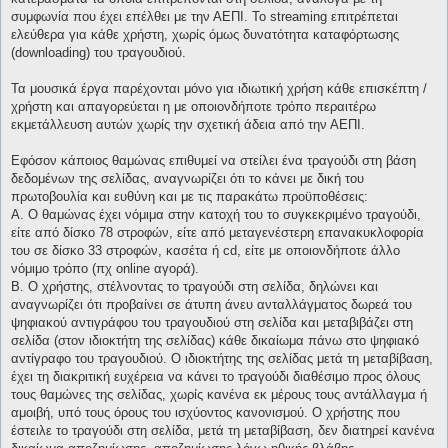
συμφωνία που έχει επέλθει με την ΑΕΠΙ. Το streaming επιτρέπεται
ελεύθερα για κάθε χρήστη, χωρίς όμως δυνατότητα καταφόρτωσης
(downloading) του τραγουδιού.
Τα μουσικά έργα παρέχονται μόνο για ιδιωτική χρήση κάθε επισκέπτη /
χρήστη και απαγορεύεται η με οποιονδήποτε τρόπο περαιτέρω
εκμετάλλευση αυτών χωρίς την σχετική άδεια από την ΑΕΠΙ.
Εφόσον κάποιος θαμώνας επιθυμεί να στείλει ένα τραγούδι στη βάση
δεδομένων της σελίδας, αναγνωρίζει ότι το κάνει με δική του
πρωτοβουλία και ευθύνη και με τις παρακάτω προϋποθέσεις:
Α. Ο θαμώνας έχει νόμιμα στην κατοχή του το συγκεκριμένο τραγούδι,
είτε από δίσκο 78 στροφών, είτε από μεταγενέστερη επανακυκλοφορία
του σε δίσκο 33 στροφών, κασέτα ή cd, είτε με οποιονδήποτε άλλο
νόμιμο τρόπο (πχ online αγορά).
Β. Ο χρήστης, στέλνοντας το τραγούδι στη σελίδα, δηλώνει και
αναγνωρίζει ότι προβαίνει σε άτυπη άνευ ανταλλάγματος δωρεά του
ψηφιακού αντιγράφου του τραγουδιού στη σελίδα και μεταβιβάζει στη
σελίδα (στον ιδιοκτήτη της σελίδας) κάθε δικαίωμα πάνω στο ψηφιακό
αντίγραφο του τραγουδιού. Ο ιδιοκτήτης της σελίδας μετά τη μεταβίβαση,
έχει τη διακριτική ευχέρεια να κάνει το τραγούδι διαθέσιμο προς όλους
τους θαμώνες της σελίδας, χωρίς κανένα εκ μέρους τους αντάλλαγμα ή
αμοιβή, υπό τους όρους του ισχύοντος κανονισμού. Ο χρήστης που
έστειλε το τραγούδι στη σελίδα, μετά τη μεταβίβαση, δεν διατηρεί κανένα