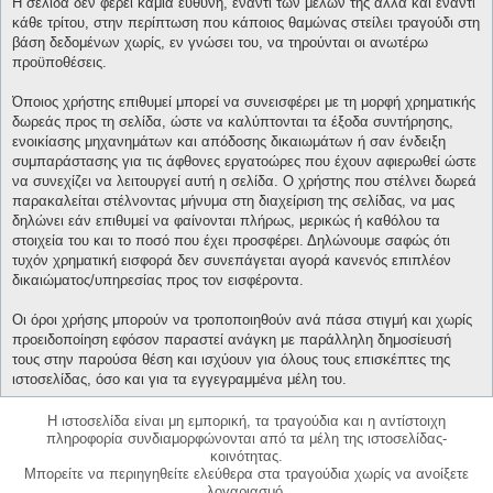
Η σελίδα δεν φέρει καμία ευθύνη, έναντι των μελών της αλλά και έναντι
κάθε τρίτου, στην περίπτωση που κάποιος θαμώνας στείλει τραγούδι στη
βάση δεδομένων χωρίς, εν γνώσει του, να τηρούνται οι ανωτέρω
προϋποθέσεις.
Όποιος χρήστης επιθυμεί μπορεί να συνεισφέρει με τη μορφή χρηματικής
δωρεάς προς τη σελίδα, ώστε να καλύπτονται τα έξοδα συντήρησης,
ενοικίασης μηχανημάτων και απόδοσης δικαιωμάτων ή σαν ένδειξη
συμπαράστασης για τις άφθονες εργατοώρες που έχουν αφιερωθεί ώστε
να συνεχίζει να λειτουργεί αυτή η σελίδα. Ο χρήστης που στέλνει δωρεά
παρακαλείται στέλνοντας μήνυμα στη διαχείριση της σελίδας, να μας
δηλώνει εάν επιθυμεί να φαίνονται πλήρως, μερικώς ή καθόλου τα
στοιχεία του και το ποσό που έχει προσφέρει. Δηλώνουμε σαφώς ότι
τυχόν χρηματική εισφορά δεν συνεπάγεται αγορά κανενός επιπλέον
δικαιώματος/υπηρεσίας προς τον εισφέροντα.
Οι όροι χρήσης μπορούν να τροποποιηθούν ανά πάσα στιγμή και χωρίς
προειδοποίηση εφόσον παραστεί ανάγκη με παράλληλη δημοσίευσή
τους στην παρούσα θέση και ισχύουν για όλους τους επισκέπτες της
ιστοσελίδας, όσο και για τα εγγεγραμμένα μέλη του.
Η ιστοσελίδα είναι μη εμπορική, τα τραγούδια και η αντίστοιχη
πληροφορία συνδιαμορφώνονται από τα μέλη της ιστοσελίδας-
κοινότητας.
Μπορείτε να περιηγηθείτε ελεύθερα στα τραγούδια χωρίς να ανοίξετε
λογαριασμό.