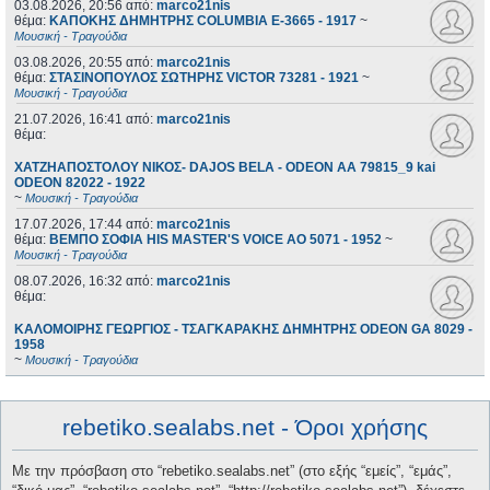
03.08.2026, 20:56
από:
marco21nis
θέμα:
ΚΑΠΟΚΗΣ ΔΗΜΗΤΡΗΣ COLUMBIA E-3665 - 1917
~
Μουσική - Τραγούδια
03.08.2026, 20:55
από:
marco21nis
θέμα:
ΣΤΑΣΙΝΟΠΟΥΛΟΣ ΣΩΤΗΡΗΣ VICTOR 73281 - 1921
~
Μουσική - Τραγούδια
21.07.2026, 16:41
από:
marco21nis
θέμα:
ΧΑΤΖΗΑΠΟΣΤΟΛΟΥ ΝΙΚΟΣ- DAJOS BELA - ODEON AA 79815_9 kai
ODEON 82022 - 1922
~
Μουσική - Τραγούδια
17.07.2026, 17:44
από:
marco21nis
θέμα:
ΒΕΜΠΟ ΣΟΦΙΑ HIS MASTER'S VOICE AO 5071 - 1952
~
Μουσική - Τραγούδια
08.07.2026, 16:32
από:
marco21nis
θέμα:
ΚΑΛΟΜΟΙΡΗΣ ΓΕΩΡΓΙΟΣ - ΤΣΑΓΚΑΡΑΚΗΣ ΔΗΜΗΤΡΗΣ ODEON GA 8029 -
1958
~
Μουσική - Τραγούδια
rebetiko.sealabs.net - Όροι χρήσης
Με την πρόσβαση στο “rebetiko.sealabs.net” (στο εξής “εμείς”, “εμάς”,