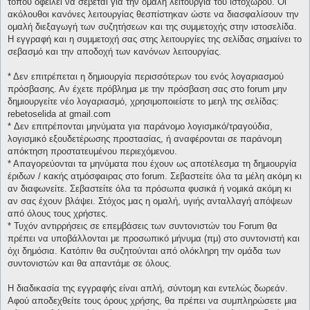
τόπου οφείλει να σέβεται για την ομαλή λειτουργία του ιστοχώρου. Οι
ακόλουθοι κανόνες λειτουργίας θεσπίστηκαν ώστε να διασφαλίσουν την
ομαλή διεξαγωγή των συζητήσεων και της συμμετοχής στην ιστοσελίδα.
Η εγγραφή και η συμμετοχή σας στης λειτουργίες της σελίδας σημαίνει το
σεβασμό και την αποδοχή των κανόνων λειτουργίας.
* Δεν επιτρέπεται η δημιουργία περισσότερων του ενός λογαριασμού
πρόσβασης. Αν έχετε πρόβλημα με την πρόσβαση σας στο forum μην
δημιουργείτε νέο λογαριασμό, χρησιμοποιείστε το μεηλ της σελίδας:
rebetoselida at gmail.com
* Δεν επιτρέπονται μηνύματα για παράνομο λογισμικό/τραγούδια,
λογισμικό εξουδετέρωσης προστασίας, ή αναφέρονται σε παράνομη
απόκτηση προστατευμένου περιεχόμενου.
* Απαγορεύονται τα μηνύματα που έχουν ως αποτέλεσμα τη δημιουργία
έριδων / κακής ατμόσφαιρας στο forum. Σεβαστείτε όλα τα μέλη ακόμη κι
αν διαφωνείτε. Σεβαστείτε όλα τα πρόσωπα φυσικά ή νομικά ακόμη κι
αν σας έχουν βλάψει. Στόχος μας η ομαλή, υγιής ανταλλαγή απόψεων
από όλους τους χρήστες.
* Τυχόν αντιρρήσεις σε επεμβάσεις των συντονιστών του Forum θα
πρέπει να υποβάλλονται με προσωπικό μήνυμα (πμ) στο συντονιστή και
όχι δημόσια. Κατόπιν θα συζητούνται από ολόκληρη την ομάδα των
συντονιστών και θα απαντάμε σε όλους.
Η διαδικασία της εγγραφής είναι απλή, σύντομη και εντελώς δωρεάν.
Αφού αποδεχθείτε τους όρους χρήσης, θα πρέπει να συμπληρώσετε μια