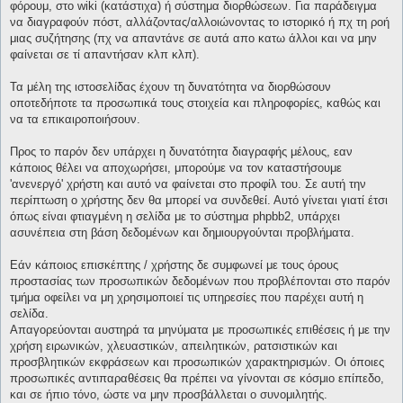
φόρουμ, στο wiki (κατάστιχα) ή σύστημα διορθώσεων. Για παράδειγμα
να διαγραφούν πόστ, αλλάζοντας/αλλοιώνοντας το ιστορικό ή πχ τη ροή
μιας συζήτησης (πχ να απαντάνε σε αυτά απο κατω άλλοι και να μην
φαίνεται σε τί απαντήσαν κλπ κλπ).
Τα μέλη της ιστοσελίδας έχουν τη δυνατότητα να διορθώσουν
οποτεδήποτε τα προσωπικά τους στοιχεία και πληροφορίες, καθώς και
να τα επικαιροποιήσουν.
Προς το παρόν δεν υπάρχει η δυνατότητα διαγραφής μέλους, εαν
κάποιος θέλει να αποχωρήσει, μπορούμε να τον καταστήσουμε
'ανενεργό' χρήστη και αυτό να φαίνεται στο προφίλ του. Σε αυτή την
περίπτωση ο χρήστης δεν θα μπορεί να συνδεθεί. Αυτό γίνεται γιατί έτσι
όπως είναι φτιαγμένη η σελίδα με το σύστημα phpbb2, υπάρχει
ασυνέπεια στη βάση δεδομένων και δημιουργούνται προβλήματα.
Εάν κάποιος επισκέπτης / χρήστης δε συμφωνεί με τους όρους
προστασίας των προσωπικών δεδομένων που προβλέπονται στο παρόν
τμήμα οφείλει να μη χρησιμοποιεί τις υπηρεσίες που παρέχει αυτή η
σελίδα.
Απαγορεύονται αυστηρά τα μηνύματα με προσωπικές επιθέσεις ή με την
χρήση ειρωνικών, χλευαστικών, απειλητικών, ρατσιστικών και
προσβλητικών εκφράσεων και προσωπικών χαρακτηρισμών. Οι όποιες
προσωπικές αντιπαραθέσεις θα πρέπει να γίνονται σε κόσμιο επίπεδο,
και σε ήπιο τόνο, ώστε να μην προσβάλλεται ο συνομιλητής.