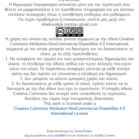
Η δημιουργία λογαριασμού απαιτείται μόνο για την περίπτωση που
θέλετε να μορφοποιήσετε ή να προσθέσετε πληροφορία και για κάποιες
επιπλέον λειτουργίες όπως η τοποθέτηση επιθυμίας στο ραδιόφωνο.
Για τυχόν προβλήματα ή επικοινωνία, στείλτε μας μεηλ στο
rebetoselida παπάκι gmail.com
Η χρήση του υλικού της σελίδας γίνεται σύμφωνα με την άδεια Creative
Commons Attribution-NonCommercial-ShareAlike 4.0 International,
σύμφωνα με την οποία μπορείτε να διανείμετε και να διασκευάσετε το
υλικό, με τις εξής προϋποθέσεις:
1. Να αναφέρετε τον αρχικό και τους μεταγενέστερους δημιουργούς του
υλικού, το σύνδεσμο της άδειας καθώς και τυχόν αλλαγές που έχετε
κάνει στο υλικό. Οι παραπάνω αναφορές γίνονται με κάθε εύλογο
τρόπο και δεν πρέπει να υπονοείται η αποδοχή του δημιουργού.
2. Δεν μπορείτε να κάνετε εμπορική χρήση του υλικού.
3. Αν διασκευάσετε με κάθε τρόπο το υλικό, πρέπει πλέον να το
διανείμετε με την ίδια άδεια που έχει το πρωτότυπο. Η ύπαρξη άδειας
Creative Commons δεν αναιρεί ούτε υποκαθιστά τις ισχύουσες
διατάξεις του νόμου περί πνευματικής ιδιοκτησίας.
This work is licensed under a
Creative Commons Attribution-NonCommercial-ShareAlike 4.0
International License
.
Style developer by
Zuma Portal
,
Δημιουργήθηκε από
phpBB
® Forum Software © phpBB Limited