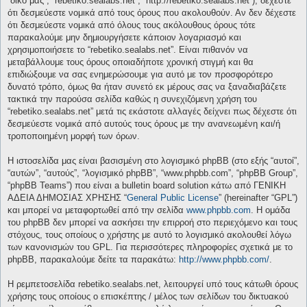
“δικό μας”, “rebetiko.sealabs.net”, “http://rebetiko.sealabs.net”), δέχεστε
ότι δεσμεύεστε νομικά από τους όρους που ακολουθούν. Αν δεν δέχεστε
ότι δεσμεύεστε νομικά από όλους τους ακόλουθους όρους τότε
παρακαλούμε μην δημιουργήσετε κάποιον λογαριασμό και
χρησιμοποιήσετε το “rebetiko.sealabs.net”. Είναι πιθανόν να
μεταβάλλουμε τους όρους οποιαδήποτε χρονική στιγμή και θα
επιδιώξουμε να σας ενημερώσουμε για αυτό με τον προσφορότερο
δυνατό τρόπο, όμως θα ήταν συνετό εκ μέρους σας να ξαναδιαβάζετε
τακτικά την παρούσα σελίδα καθώς η συνεχιζόμενη χρήση του
“rebetiko.sealabs.net” μετά τις εκάστοτε αλλαγές δείχνει πως δέχεστε ότι
δεσμεύεστε νομικά από αυτούς τους όρους με την ανανεωμένη και/ή
τροποποιημένη μορφή των όρων.
Η ιστοσελίδα μας είναι βασισμένη στο λογισμικό phpBB (στο εξής “αυτοί”,
“αυτών”, “αυτούς”, “λογισμικό phpBB”, “www.phpbb.com”, “phpBB Group”,
“phpBB Teams”) που είναι a bulletin board solution κάτω από ΓΕΝΙΚΗ
ΑΔΕΙΑ ΔΗΜΟΣΙΑΣ ΧΡΗΣΗΣ “
General Public License
” (hereinafter “GPL”)
και μπορεί να μεταφορτωθεί από την σελίδα
www.phpbb.com
. Η ομάδα
του phpBB δεν μπορεί να ασκήσει την επιρροή στο περιεχόμενο και τους
στόχους, τους οποίους ο χρήστης με αυτό το λογισμικό ακολουθεί λόγω
των κανονισμών του GPL. Για περισσότερες πληροφορίες σχετικά με το
phpBB, παρακαλούμε δείτε τα παρακάτω:
http://www.phpbb.com/
.
Η ρεμπετοσελίδα rebetiko.sealabs.net, λειτουργεί υπό τους κάτωθι όρους
χρήσης τους οποίους ο επισκέπτης / μέλος των σελίδων του δικτυακού