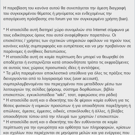
Η παραβίαση του κανόνα αυτού θα συνεπάγεται την άμεση διαγραφή
του συγκεκριμένου θέματος ή μηνύματος και ενδεχομένως την
απαγόρευση πρόσβασης στο forum για τον συγκεκριμένο χρήστη (ban).
* H ιστοσελίδα αυτή διατηρεί χώρο συνομιλιών στο Internet σύμφωνα με
τους ειδικότερους όρους που αυτοί αναφέρθηκαν παραπάνω. Οι
επισκέπτες / χρήστες των σχετικών υπηρεσιών οφείλουν να τηρούν τους
κανόνες καλής συμπεριφοράς και ευπρέπειας και να μην προβαίνουν σε
παράνομες ή ανήθικες διατυπώσεις.
* H ιστοσελίδα αυτή σε καμία περίπτωση δεν μπορεί να θεωρηθεί ότι
αποδέχεται ή ενστερνίζεται κατά οποιονδήποτε τρόπο τις εκφραζόμενες
σε αυτούς τους χώρους προσωπικές ιδέες ή αντιλήψεις.
* Τα μέλη παραμένουν αποκλειστικά υπεύθυνα για όλες τις πράξεις που
διενεργούνται από το λογαριασμό τους (user account),
συμπεριλαμβανομένου του περιεχομένου που μεταδίδουν μέσω των
λειτουργιών της σελίδας (φόρουμ, σύστημα διορθώσεων, βιβλίο
επισκεπτών, εγκυκλοπαίδεια "wiki", τσατ, αφιερώσεις στο ράδιο)
* H ιστοσελίδα αυτή και ο ιδιοκτήτης του δε φέρουν καμία ευθύνη για τις
θέσεις φυσικών ή νομικών προσώπων ή για οποιαδήποτε παρεξήγηση ή
απώλειες, άμεσες, έμμεσες, ειδικές, επακόλουθες ή άλλες, ή βλάβες
οποιουδήποτε τύπου από την πλευρά των χρηστών / επισκεπτών.
* H ιστοσελίδα αυτή και ο ιδιοκτήτης του δεν ευθύνονται σε καμία
περίπτωση για την εγκυρότητα και ορθότητα των πληροφοριών, κρίσεων
και σχολίων που περιέχονται σε μηνύματα μελών και για ενέργειες που