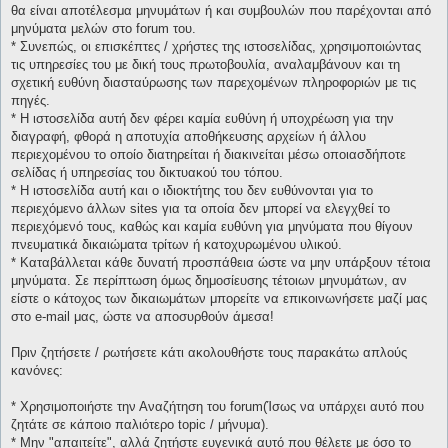
θα είναι αποτέλεσμα μηνυμάτων ή και συμβουλών που παρέχονται από
μηνύματα μελών στο forum του.
* Συνεπώς, οι επισκέπτες / χρήστες της ιστοσελίδας, χρησιμοποιώντας
τις υπηρεσίες του με δική τους πρωτοβουλία, αναλαμβάνουν και τη
σχετική ευθύνη διασταύρωσης των παρεχομένων πληροφοριών με τις
πηγές.
* H ιστοσελίδα αυτή δεν φέρει καμία ευθύνη ή υποχρέωση για την
διαγραφή, φθορά η αποτυχία αποθήκευσης αρχείων ή άλλου
περιεχομένου το οποίο διατηρείται ή διακινείται μέσω οποιασδήποτε
σελίδας ή υπηρεσίας του δικτυακού του τόπου.
* H ιστοσελίδα αυτή και ο ιδιοκτήτης του δεν ευθύνονται για το
περιεχόμενο άλλων sites για τα οποία δεν μπορεί να ελεγχθεί το
περιεχόμενό τους, καθώς και καμία ευθύνη για μηνύματα που θίγουν
πνευματικά δικαιώματα τρίτων ή κατοχυρωμένου υλικού.
* Καταβάλλεται κάθε δυνατή προσπάθεια ώστε να μην υπάρξουν τέτοια
μηνύματα. Σε περίπτωση όμως δημοσίευσης τέτοιων μηνυμάτων, αν
είστε ο κάτοχος των δικαιωμάτων μπορείτε να επικοινωνήσετε μαζί μας
στο e-mail μας, ώστε να αποσυρθούν άμεσα!
Πριν ζητήσετε / ρωτήσετε κάτι ακολουθήστε τους παρακάτω απλούς
κανόνες:
* Χρησιμοποιήστε την Αναζήτηση του forum(Ίσως να υπάρχει αυτό που
ζητάτε σε κάποιο παλιότερο topic / μήνυμα).
* Μην "απαιτείτε", αλλά ζητήστε ευγενικά αυτό που θέλετε με όσο το