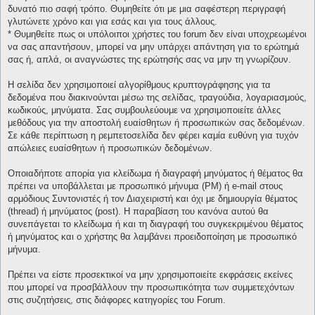
δυνατό πιο σαφή τρόπο. Θυμηθείτε ότι με μια σαφέστερη περιγραφή
γλυτώνετε χρόνο και για εσάς και για τους άλλους.
* Θυμηθείτε πως οι υπόλοιποι χρήστες του forum δεν είναι υποχρεωμένοι
να σας απαντήσουν, μπορεί να μην υπάρχει απάντηση για το ερώτημά
σας ή, απλά, οι αναγνώστες της ερώτησής σας να μην τη γνωρίζουν.
Η σελίδα δεν χρησιμοποιεί αλγορίθμους κρυπτογράφησης για τα
δεδομένα που διακινούνται μέσω της σελίδας, τραγούδια, λογαριασμούς,
κωδικούς, μηνύματα. Σας συμβουλεύουμε να χρησιμοποιείτε άλλες
μεθόδους για την αποστολή ευαίσθητων ή προσωπικών σας δεδομένων.
Σε κάθε περίπτωση η ρεμπετοσελίδα δεν φέρει καμία ευθύνη για τυχόν
απώλειες ευαίσθητων ή προσωπικών δεδομένων.
Οποιαδήποτε απορία για κλείδωμα ή διαγραφή μηνύματος ή θέματος θα
πρέπει να υποβάλλεται με προσωπικό μήνυμα (PM) ή e-mail στους
αρμόδιους Συντονιστές ή τον Διαχειριστή και όχι με δημιουργία θέματος
(thread) ή μηνύματος (post). Η παραβίαση του κανόνα αυτού θα
συνεπάγεται το κλείδωμα ή και τη διαγραφή του συγκεκριμένου θέματος
ή μηνύματος και ο χρήστης θα λαμβάνει προειδοποίηση με προσωπικό
μήνυμα.
Πρέπει να είστε προσεκτικοί να μην χρησιμοποιείτε εκφράσεις εκείνες
που μπορεί να προσβάλλουν την προσωπικότητα των συμμετεχόντων
στις συζητήσεις, στις διάφορες κατηγορίες του Forum.