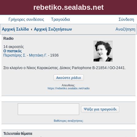
rebetiko.sealabs.net
Γρήγορες συνδέσεις
Τραγούδια
Σύνδεση
Αρχική Σελίδα
Αρχική Συζητήσεων
Αναζήτηση
Radio
14 ακροατές
Ο πιστικός
Περιστέρης Σ.
-
Μηττάκη Γ.
- 1936
Στο κλαρίνο ο Νίκος Καρακώστας. Δίσκος Parlophone B-21854 / GO-2441.
Απευθείας:
https://rebetiko.sealabs.net/radio
Βαθύτερες αναζητήσεις;
Τελευταία θέματα