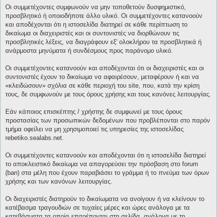
Οι συμμετέχοντες συμφωνούν να μην τοποθετούν δυσφημιστικό,
προσβλητικό ή οποιοδήποτε άλλο υλικό. Οι συμμετέχοντες κατανοούν
και αποδέχονται ότι η ιστοσελίδα διατηρεί σε κάθε περίπτωση το
δικαίωμα οι διαχειριστές και οι συντονιστές να διορθώνουν τις
προσβλητικές λέξεις, να διαγράφουν εξ' ολοκλήρου τα προσβλητικά ή
ανάρμοστα μηνύματα ή συνδέσμους προς παράνομο υλικό.
Οι συμμετέχοντες κατανοούν και αποδέχονται ότι οι διαχειριστές και οι
συντονιστές έχουν το δικαίωμα να αφαιρέσουν, μεταφέρουν ή και να
«κλειδώσουν» σχόλια σε κάθε περιοχή του site, που, κατά την κρίση
τους, δε συμφωνούν με τους όρους χρήσης και τους κανόνες λειτουργίας.
Εάν κάποιος επισκέπτης / χρήστης δε συμφωνεί με τους όρους
προστασίας των προσωπικών δεδομένων που προβλέπονται στο παρόν
τμήμα οφείλει να μη χρησιμοποιεί τις υπηρεσίες της ιστοσελίδας
rebetiko.sealabs.net.
Οι συμμετέχοντες κατανοούν και αποδέχονται ότι η ιστοσελίδα διατηρεί
το αποκλειστικό δικαίωμα να απαγορεύσει την πρόσβαση στο forum
(ban) στα μέλη που έχουν παραβιάσει το γράμμα ή το πνεύμα των όρων
χρήσης και των κανόνων λειτουργίας.
Οι διαχειριστές διατηρούν το δικαίωματα να ανοίγουν ή να κλείνουν το
κατέβασμα τραγουδιών σε τυχαίες μέρες και ώρες ανάλογα με τα
κατεβάσματα τα οποία επιτρέπονται στη σελίδα, ανάλογα με τη