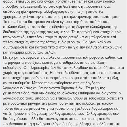
φόρμα, επιλέγοντας ένα όνομα χρήστη (username) και έναν κωδικό
πρόσβασης (password). θα σας ζητηθεί επίσης η προσωπική σας
διεύθυνση ηλεκτρονικής αλληλογραφίας (e-mail), η οποία θα
χρησιμοποιηθεί για την πιστοποίηση της ηλεκτρονικής σας ταυτότητας.
Το e-mail αυτό θα πρέπει να είναι έγκυρο, αφού σε αυτό θα σας
σταλούν όλες οι απαραίτητες οδηγίες για τη δωρεάν ολοκλήρωση της
διαδικασίας της εγγραφής σας ως μέλος. Τα προηγούμενα στοιχεία είναι
υποχρεωτικά, επιπλέον μπορείτε προαιρετικά να συμπληρώσετε επί
πλέον στοιχεία, όπως πχ τόπος, ενδιαφέροντα. Θα ήταν καλό να
συμπληρώσετε και κάποια τέτοια στοιχεία για την καλύτερη επικοινωνία
και γνωριμία μεταξύ των μελών.
Ως χρήστης συμφωνείτε ότι όλες οι προσωπικές πληροφορίες καθώς και
τα μηνύματα που έχετε εισαγάγει αποθηκεύονται σε μια βάση
δεδομένων. Οι πληροφορίες δεν θα αποκαλυφθούν σε οποιοδήποτε τρίτο
χωρίς τη συγκατάθεσή σας. Η e-mail διεύθυνση σας και τα προσωπικά
σας στοιχεία μπορούν να παραμείνουν κρυφά από τα υπόλοιπα μέλη,
αν το επιθυμείτε. Μπορείτε να καθορίσετε στις επιλογές του
λογαριασμού σας αν θα φαίνονται δημόσια ή όχι. Τα μέλη της
ρεμπετοσελίδας, που για δικούς τους λόγους επιθυμούν να διαγραφεί ο
λογαριασμός τους, μπορούν να επικοινωνήσουν με τους διαχειριστές είτε
με προσωπικό μήνυμα είτε μέσω του e-mail της σελίδας, με τέτοιον
τρόπο ώστε να μπορεί να γίνει ταυτοποίηση μέλους / λογαριασμού και
να ζητήσουν την διαγραφή του λογαριασμού τους. Ο λογαριασμός δεν
θα διαγράφεται αλλά θα απενεργοποιείται σε περίπτωση που θα
προξενούσε αυτή η ενέργεια (λόγω δομής της βάσης), προβλήματα στο