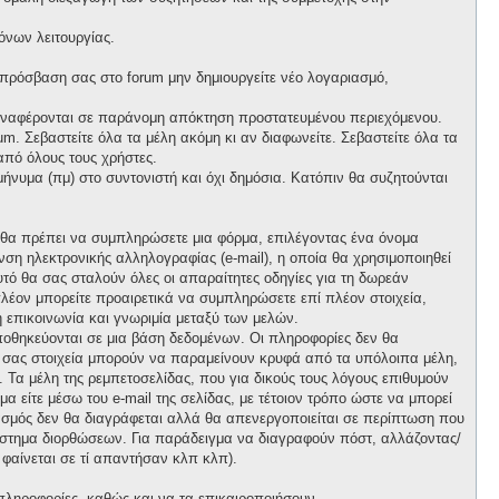
όνων λειτουργίας.
 πρόσβαση σας στο forum μην δημιουργείτε νέο λογαριασμό,
 αναφέρονται σε παράνομη απόκτηση προστατευμένου περιεχόμενου.
m. Σεβαστείτε όλα τα μέλη ακόμη κι αν διαφωνείτε. Σεβαστείτε όλα τα
πό όλους τους χρήστες.
νυμα (πμ) στο συντονιστή και όχι δημόσια. Κατόπιν θα συζητούνται
, θα πρέπει να συμπληρώσετε μια φόρμα, επιλέγοντας ένα όνομα
ση ηλεκτρονικής αλληλογραφίας (e-mail), η οποία θα χρησιμοποιηθεί
αυτό θα σας σταλούν όλες οι απαραίτητες οδηγίες για τη δωρεάν
λέον μπορείτε προαιρετικά να συμπληρώσετε επί πλέον στοιχεία,
 επικοινωνία και γνωριμία μεταξύ των μελών.
ποθηκεύονται σε μια βάση δεδομένων. Οι πληροφορίες δεν θα
ά σας στοιχεία μπορούν να παραμείνουν κρυφά από τα υπόλοιπα μέλη,
ι. Τα μέλη της ρεμπετοσελίδας, που για δικούς τους λόγους επιθυμούν
α είτε μέσω του e-mail της σελίδας, με τέτοιον τρόπο ώστε να μπορεί
ιασμός δεν θα διαγράφεται αλλά θα απενεργοποιείται σε περίπτωση που
σύστημα διορθώσεων. Για παράδειγμα να διαγραφούν πόστ, αλλάζοντας/
 φαίνεται σε τί απαντήσαν κλπ κλπ).
πληροφορίες, καθώς και να τα επικαιροποιήσουν.