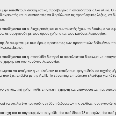
 μην τοποθετούν δυσφημιστικό, προσβλητικό ή οποιοδήποτε άλλο υλικό. Οι σ
διαχειριστές και οι συντονιστές να διορθώνουν τις προσβλητικές λέξεις, ν
κό.
 αποδέχονται ότι οι διαχειριστές και οι συντονιστές έχουν το δικαίωμα να 
τους, δε συμφωνούν με τους όρους χρήσης και τους κανόνες λειτουργίας.
της δε συμφωνεί με τους όρους προστασίας των προσωπικών δεδομένων που 
iko.sealabs.net.
ι αποδέχονται ότι η ιστοσελίδα διατηρεί το αποκλειστικό δικαίωμα να απαγ
ν χρήσης και των κανόνων λειτουργίας.
ικαίωματα να ανοίγουν ή να κλείνουν το κατέβασμα τραγουδιών σε τυχαίες μ
 που έχει επέλθει με την ΑΕΠΙ. Το streaming επιτρέπεται ελεύθερα για κά
νο για ιδιωτική χρήση κάθε επισκέπτη /χρήστη και απαγορεύεται η με οποι
ί να στείλει ένα τραγούδι στη βάση δεδομένων της σελίδας, αναγνωρίζει ότ
 κατοχή του το συγκεκριμένο τραγούδι, είτε από δίσκο 78 στροφών, είτε απ