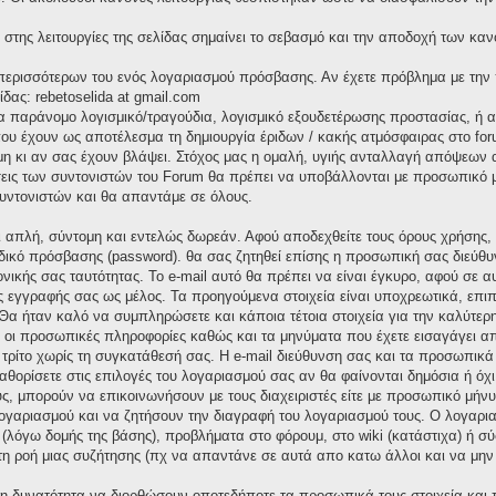
στης λειτουργίες της σελίδας σημαίνει το σεβασμό και την αποδοχή των καν
α περισσότερων του ενός λογαριασμού πρόσβασης. Αν έχετε πρόβλημα με την
ίδας: rebetoselida at gmail.com
ια παράνομο λογισμικό/τραγούδια, λογισμικό εξουδετέρωσης προστασίας, ή
υ έχουν ως αποτέλεσμα τη δημιουργία έριδων / κακής ατμόσφαιρας στο foru
 κι αν σας έχουν βλάψει. Στόχος μας η ομαλή, υγιής ανταλλαγή απόψεων α
σεις των συντονιστών του Forum θα πρέπει να υποβάλλονται με προσωπικό μή
υντονιστών και θα απαντάμε σε όλους.
αι απλή, σύντομη και εντελώς δωρεάν. Αφού αποδεχθείτε τους όρους χρήσης
δικό πρόσβασης (password). θα σας ζητηθεί επίσης η προσωπική σας διεύθυν
ονικής σας ταυτότητας. Το e-mail αυτό θα πρέπει να είναι έγκυρο, αφού σε 
ς εγγραφής σας ως μέλος. Τα προηγούμενα στοιχεία είναι υποχρεωτικά, επιπ
Θα ήταν καλό να συμπληρώσετε και κάποια τέτοια στοιχεία για την καλύτερη
ς οι προσωπικές πληροφορίες καθώς και τα μηνύματα που έχετε εισαγάγει α
ρίτο χωρίς τη συγκατάθεσή σας. Η e-mail διεύθυνση σας και τα προσωπικ
καθορίσετε στις επιλογές του λογαριασμού σας αν θα φαίνονται δημόσια ή όχ
ς, μπορούν να επικοινωνήσουν με τους διαχειριστές είτε με προσωπικό μήνυμ
 λογαριασμού και να ζητήσουν την διαγραφή του λογαριασμού τους. Ο λογαρ
 (λόγω δομής της βάσης), προβλήματα στο φόρουμ, στο wiki (κατάστιχα) ή 
 τη ροή μιας συζήτησης (πχ να απαντάνε σε αυτά απο κατω άλλοι και να μην
 τη δυνατότητα να διορθώσουν οποτεδήποτε τα προσωπικά τους στοιχεία και 