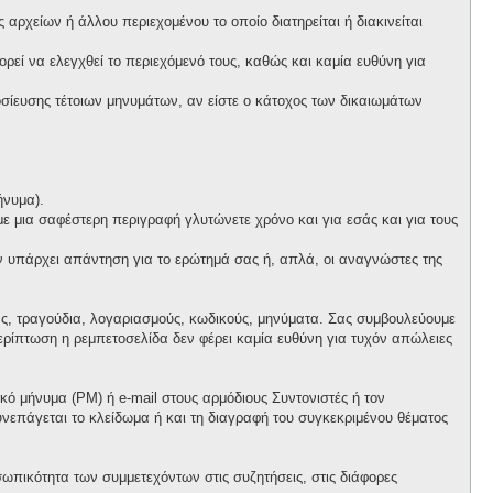
αρχείων ή άλλου περιεχομένου το οποίο διατηρείται ή διακινείται
πορεί να ελεγχθεί το περιεχόμενό τους, καθώς και καμία ευθύνη για
ίευσης τέτοιων μηνυμάτων, αν είστε ο κάτοχος των δικαιωμάτων
ήνυμα).
 με μια σαφέστερη περιγραφή γλυτώνετε χρόνο και για εσάς και για τους
ν υπάρχει απάντηση για το ερώτημά σας ή, απλά, οι αναγνώστες της
ας, τραγούδια, λογαριασμούς, κωδικούς, μηνύματα. Σας συμβουλεύουμε
ρίπτωση η ρεμπετοσελίδα δεν φέρει καμία ευθύνη για τυχόν απώλειες
ό μήνυμα (PM) ή e-mail στους αρμόδιους Συντονιστές ή τον
συνεπάγεται το κλείδωμα ή και τη διαγραφή του συγκεκριμένου θέματος
ωπικότητα των συμμετεχόντων στις συζητήσεις, στις διάφορες