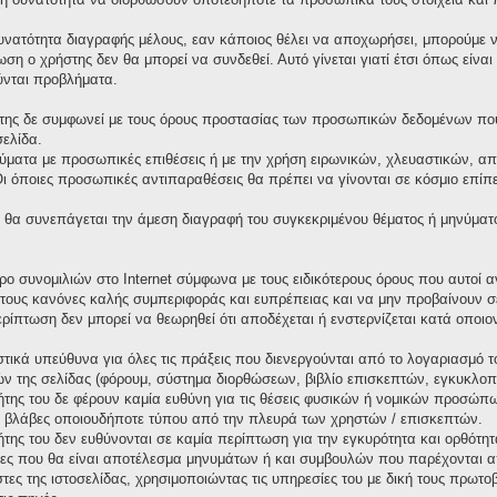
υνατότητα διαγραφής μέλους, εαν κάποιος θέλει να αποχωρήσει, μπορούμε να
ωση ο χρήστης δεν θα μπορεί να συνδεθεί. Αυτό γίνεται γιατί έτσι όπως είνα
ύνται προβλήματα.
της δε συμφωνεί με τους όρους προστασίας των προσωπικών δεδομένων που 
σελίδα.
ματα με προσωπικές επιθέσεις ή με την χρήση ειρωνικών, χλευαστικών, απ
όποιες προσωπικές αντιπαραθέσεις θα πρέπει να γίνονται σε κόσμιο επίπεδ
θα συνεπάγεται την άμεση διαγραφή του συγκεκριμένου θέματος ή μηνύματ
χώρο συνομιλιών στο Internet σύμφωνα με τους ειδικότερους όρους που αυτο
τους κανόνες καλής συμπεριφοράς και ευπρέπειας και να μην προβαίνουν σ
περίπτωση δεν μπορεί να θεωρηθεί ότι αποδέχεται ή ενστερνίζεται κατά οπο
τικά υπεύθυνα για όλες τις πράξεις που διενεργούνται από το λογαριασμό τ
ν της σελίδας (φόρουμ, σύστημα διορθώσεων, βιβλίο επισκεπτών, εγκυκλοπαί
κτήτης του δε φέρουν καμία ευθύνη για τις θέσεις φυσικών ή νομικών προσώ
 ή βλάβες οποιουδήποτε τύπου από την πλευρά των χρηστών / επισκεπτών.
κτήτης του δεν ευθύνονται σε καμία περίπτωση για την εγκυρότητα και ορθότ
ιες που θα είναι αποτέλεσμα μηνυμάτων ή και συμβουλών που παρέχονται α
στες της ιστοσελίδας, χρησιμοποιώντας τις υπηρεσίες του με δική τους πρω