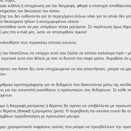
ις πηγές.
καμία ευθύνη ή υποχρέωση για την διαγραφή, φθορά η αποτυχία αποθήκευσης 
πηρεσίας του δικτυακού του τόπου.
τήτης του δεν ευθύνονται για το περιεχόμενο άλλων sites για τα οποία δεν μ
ά δικαιώματα τρίτων ή κατοχυρωμένου υλικού.
οσπάθεια ώστε να μην υπάρξουν τέτοια μηνύματα. Σε περίπτωση όμως δημοσ
ζί μας στο e-mail μας, ώστε να αποσυρθούν άμεσα!
 ακολουθήστε τους παρακάτω απλούς κανόνες:
 του forum(Ίσως να υπάρχει αυτό που ζητάτε σε κάποιο παλιότερο topic / μ
ε ευγενικά αυτό που θέλετε με όσο το δυνατό πιο σαφή τρόπο. Θυμηθείτε ότι
χρήστες του forum δεν είναι υποχρεωμένοι να σας απαντήσουν, μπορεί να μη
ουν.
ορίθμους κρυπτογράφησης για τα δεδομένα που διακινούνται μέσω της σελίδ
ους για την αποστολή ευαίσθητων ή προσωπικών σας δεδομένων. Σε κάθε πε
ομένων.
μα ή διαγραφή μηνύματος ή θέματος θα πρέπει να υποβάλλεται με προσωπικ
γία θέματος (thread) ή μηνύματος (post). Η παραβίαση του κανόνα αυτού θα 
λαμβάνει προειδοποίηση με προσωπικό μήνυμα.
 μην χρησιμοποιείτε εκφράσεις εκείνες που μπορεί να προσβάλλουν την προσ