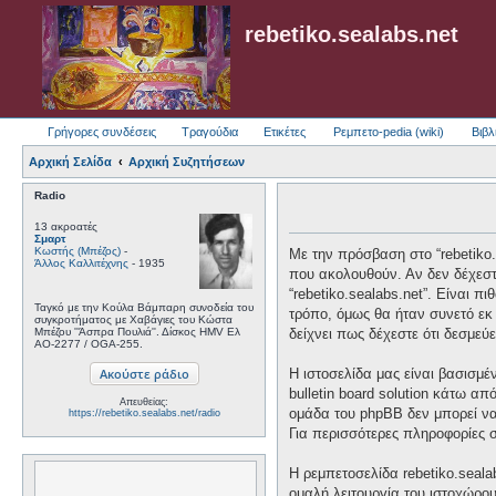
rebetiko.sealabs.net
Γρήγορες συνδέσεις
Τραγούδια
Ετικέτες
Ρεμπετο-pedia (wiki)
Βιβλ
Αρχική Σελίδα
Αρχική Συζητήσεων
Radio
13 ακροατές
Σμαρτ
Κωστής (Μπέζος)
-
Με την πρόσβαση στο “rebetiko.se
Άλλος Καλλιτέχνης
- 1935
που ακολουθούν. Αν δεν δέχεστ
“rebetiko.sealabs.net”. Είναι 
Ταγκό με την Κούλα Βάμπαρη συνοδεία του
τρόπο, όμως θα ήταν συνετό εκ 
συγκροτήματος με Χαβάγιες του Κώστα
Μπέζου ''Άσπρα Πουλιά''. Δίσκος HMV Ελ
δείχνει πως δέχεστε ότι δεσμε
AO-2277 / OGA-255.
Η ιστοσελίδα μας είναι βασισμέ
bulletin board solution κάτω
Απευθείας:
ομάδα του phpBB δεν μπορεί να
https://rebetiko.sealabs.net/radio
Για περισσότερες πληροφορίες 
Η ρεμπετοσελίδα rebetiko.seala
ομαλή λειτουργία του ιστοχώρο