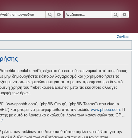
Αναζήτηση
Ειδική αναζήτηση
Αναζήτησ
Ειδικ
Σύνδεση
χρήσης
p://rebetiko.sealabs.net”), δέχεστε ότι δεσμεύεστε νομικά από τους όρους
ε μην δημιουργήσετε κάποιον λογαριασμό και χρησιμοποιήσετε το
διώξουμε να σας ενημερώσουμε για αυτό με τον προσφορότερο δυνατό
ενη χρήση του “rebetiko.sealabs.net” μετά τις εκάστοτε αλλαγές
 μορφή των όρων.
pBB”, “www.phpbb.com”, “phpBB Group”, “phpBB Teams”) που είναι a
 “GPL”) και μπορεί να μεταφορτωθεί από την σελίδα
www.phpbb.com
. Η
ήστης με αυτό το λογισμικό ακολουθεί λόγω των κανονισμών του GPL.
m/
.
/ μέλος των σελίδων του δικτυακού τόπου οφείλει να σέβεται για την
ν ομαλή διεξαγωγή των συζητήσεων και της συμμετοχής στην