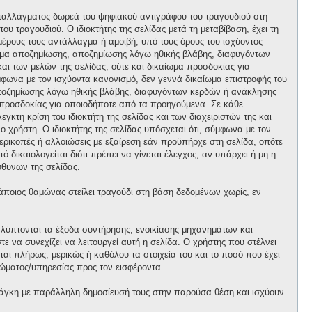
ανταλλάγματος δωρεά του ψηφιακού αντιγράφου του τραγουδιού στη
ου τραγουδιού. Ο ιδιοκτήτης της σελίδας μετά τη μεταβίβαση, έχει τη
 μέρους τους αντάλλαγμα ή αμοιβή, υπό τους όρους του ισχύοντος
αίωμα αποζημίωσης, αποζημίωσης λόγω ηθικής βλάβης, διαφυγόντων
και των μελών της σελίδας, ούτε και δικαίωμα προσδοκίας για
φωνα με τον ισχύοντα κανονισμό, δεν γεννά δικαίωμα επιστροφής του
 αποζημίωσης λόγω ηθικής βλάβης, διαφυγόντων κερδών ή ανάκλησης
μα προσδοκίας για οποιοδήποτε από τα προηγούμενα. Σε κάθε
κτη κρίση του ιδιοκτήτη της σελίδας και των διαχειριστών της και
ο χρήστη. Ο ιδιοκτήτης της σελίδας υπόσχεται ότι, σύμφωνα με τον
περικοπές ή αλλοιώσεις με εξαίρεση εάν προϋπήρχε στη σελίδα, οπότε
 δικαιολογείται διότι πρέπει να γίνεται έλεγχος, αν υπάρχει ή μη η
θυνων της σελίδας.
κάποιος θαμώνας στείλει τραγούδι στη βάση δεδομένων χωρίς, εν
αλύπτονται τα έξοδα συντήρησης, ενοικίασης μηχανημάτων και
 να συνεχίζει να λειτουργεί αυτή η σελίδα. Ο χρήστης που στέλνει
ται πλήρως, μερικώς ή καθόλου τα στοιχεία του και το ποσό που έχει
ώματος/υπηρεσίας προς τον εισφέροντα.
άγκη με παράλληλη δημοσίευσή τους στην παρούσα θέση και ισχύουν