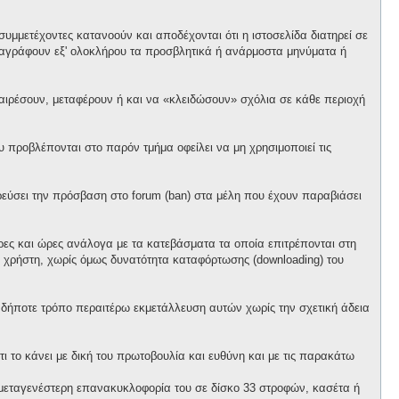
υμμετέχοντες κατανοούν και αποδέχονται ότι η ιστοσελίδα διατηρεί σε
α διαγράφουν εξ' ολοκλήρου τα προσβλητικά ή ανάρμοστα μηνύματα ή
αφαιρέσουν, μεταφέρουν ή και να «κλειδώσουν» σχόλια σε κάθε περιοχή
προβλέπονται στο παρόν τμήμα οφείλει να μη χρησιμοποιεί τις
ορεύσει την πρόσβαση στο forum (ban) στα μέλη που έχουν παραβιάσει
έρες και ώρες ανάλογα με τα κατεβάσματα τα οποία επιτρέπονται στη
θε χρήστη, χωρίς όμως δυνατότητα καταφόρτωσης (downloading) του
ονδήποτε τρόπο περαιτέρω εκμετάλλευση αυτών χωρίς την σχετική άδεια
ι το κάνει με δική του πρωτοβουλία και ευθύνη και με τις παρακάτω
ό μεταγενέστερη επανακυκλοφορία του σε δίσκο 33 στροφών, κασέτα ή