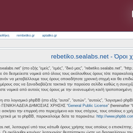
ιοθήκη
rembetiko.gr
aptaliko.gr
rebetiko.sealabs.net - Όροι 
alabs.net” (στο εξής “εμείς”, “εμάς”, “δικό μας”, “rebetiko.sealabs.net”, “htt
ε ότι δεσμεύεστε νομικά από όλους τους ακόλουθους όρους τότε παρακαλούμ
πιθανόν να μεταβάλλουμε τους όρους οποιαδήποτε χρονική στιγμή και θα επι
μέρους σας να ξαναδιαβάζετε τακτικά την παρούσα σελίδα καθώς η συνεχιζόμ
ύεστε νομικά από αυτούς τους όρους με την ανανεωμένη και/ή τροποποιημένη
νη στο λογισμικό phpBB (στο εξής “αυτοί”, “αυτών”, “αυτούς”, “λογισμικό ph
 από ΓΕΝΙΚΗ ΑΔΕΙΑ ΔΗΜΟΣΙΑΣ ΧΡΗΣΗΣ “
General Public License
” (hereinafter
 ασκήσει την επιρροή στο περιεχόμενο και τους στόχους, τους οποίους ο χρ
σχετικά με το phpBB, παρακαλούμε δείτε τα παρακάτω:
http://www.phpbb.co
bs.net, λειτουργεί υπό τους κάτωθι όρους χρήσης τους οποίους ο επισκέπτης 
υ. Οι ακόλουθοι κανόνες λειτουργίας θεσπίστηκαν ώστε να διασφαλίσουν τη