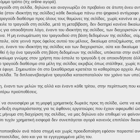
νόμιμο τρόπο (πχ online αγορά).
ραγούδι στη σελίδα, δηλώνει και αναγνωρίζει ότι προβαίνει σε άτυπη άνευ 
δα (στον ιδιοκτήτη της σελίδας) κάθε δικαίωμα πάνω στο ψηφιακό αντίγραφο τ
ο τραγούδι διαθέσιμο προς όλους τους θαμώνες της σελίδας, χωρίς κανένα εκ
ειλε το τραγούδι στη σελίδα, μετά τη μεταβίβαση, δεν διατηρεί κανένα δικ
για οποιοδήποτε λόγο, έναντι του ιδιοκτήτη της σελίδας, των διαχειριστών 
α. Η μη ενσωμάτωση του τραγουδιού στη βάση δεδομένων της σελίδας, σύμ
στειλε, ούτε γεννά προς όφελος αυτού του μέλους, δικαίωμα αποζημίωσης,
ο, έναντι του ιδιοκτήτη της σελίδας και των διαχειριστών, ούτε και δικαίω
ί ή όχι ένα τραγούδι στη βάση δεδομένων της σελίδας, υπόκειται στην ανέλεγ
ικαίωμα γνώμης στον χρήστη που έστειλε το τραγούδι ή σε οποιονδήποτε άλλ
το τραγούδι διαθέσιμο στα μέλη της σελίδας ακριβώς όπως στάλθηκε, χωρίς 
έφυγε. Σημειωτέον ότι στο ξεκαθάρισμα κρατιέται το καθαρότερο αρχείο. Αυτό
σελίδα. Τα διπλοανεβασμένα τραγούδια κατασπαταλούν τον χρόνο των υπεύ
η, έναντι των μελών της αλλά και έναντι κάθε τρίτου, στην περίπτωση που 
νωτέρω προϋποθέσεις.
ί να συνεισφέρει με τη μορφή χρηματικής δωρεάς προς τη σελίδα, ώστε να κ
δειξη συμπαράστασης για τις άφθονες εργατοώρες που έχουν αφιερωθεί ώστε
μήνυμα στη διαχείριση της σελίδας, να μας δηλώνει εάν επιθυμεί να φαίνον
ι τυχόν χρηματική εισφορά δεν συνεπάγεται αγορά κανενός επιπλέον δικαι
οποποιηθούν ανά πάσα στιγμή και χωρίς προειδοποίηση εφόσον παραστεί αν
ιστοσελίδας, όσο και για τα εγγεγραμμένα μέλη του.