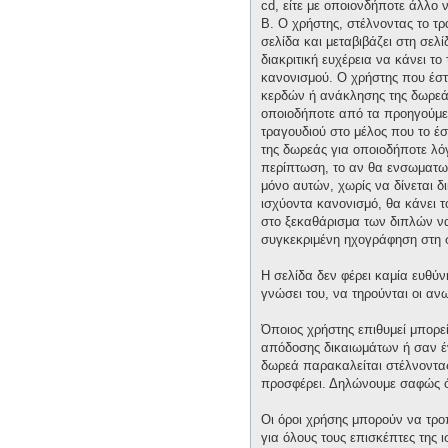
cd, είτε με οποιονδήποτε άλλο 
Β. Ο χρήστης, στέλνοντας το τ
σελίδα και μεταβιβάζει στη σελί
διακριτική ευχέρεια να κάνει τ
κανονισμού. Ο χρήστης που έστ
κερδών ή ανάκλησης της δωρεάς 
οποιοδήποτε από τα προηγούμεν
τραγουδιού στο μέλος που το έ
της δωρεάς για οποιοδήποτε λόγ
περίπτωση, το αν θα ενσωματωθε
μόνο αυτών, χωρίς να δίνεται δ
ισχύοντα κανονισμό, θα κάνει 
στο ξεκαθάρισμα των διπλών να 
συγκεκριμένη ηχογράφηση στη 
Η σελίδα δεν φέρει καμία ευθύν
γνώσει του, να τηρούνται οι α
Όποιος χρήστης επιθυμεί μπορε
απόδοσης δικαιωμάτων ή σαν έν
δωρεά παρακαλείται στέλνοντας 
προσφέρει. Δηλώνουμε σαφώς ότ
Οι όροι χρήσης μπορούν να τρ
για όλους τους επισκέπτες της 