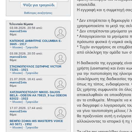
ιστοσελίδα.
Η εγγραφή και η συμμετοχή σας 
Βαθύτερες αναζητήσεις;
* Δεν επιτρέπεται η δημιουργί
Τελευταία θέματα
χρησιμοποιείστε το μεηλ της σελ
03.08.2026, 20:56
από:
* Δεν επιτρέπονται μηνύματα γ
marco21nis
θέμα:
* Απαγορεύονται τα μηνύματα πο
ΚΑΠΟΚΗΣ ΔΗΜΗΤΡΗΣ COLUMBIA E-
πρόσωπα φυσικά ή νομικά ακόμη
3665 - 1917
* Τυχόν αντιρρήσεις σε επεμβά
~
Μουσική - Τραγούδια
από ολόκληρη την ομάδα των σ
03.08.2026, 20:55
από:
marco21nis
θέμα:
Η διαδικασία της εγγραφής είν
ΣΤΑΣΙΝΟΠΟΥΛΟΣ ΣΩΤΗΡΗΣ VICTOR
χρήστη (username) και έναν κω
73281 - 1921
~
για την πιστοποίηση της ηλεκτρ
Μουσική - Τραγούδια
ολοκλήρωση της διαδικασίας τη
21.07.2026, 16:41
από:
marco21nis
όπως πχ τόπος, ενδιαφέροντα. 
θέμα:
Ως χρήστης συμφωνείτε ότι όλε
ΧΑΤΖΗΑΠΟΣΤΟΛΟΥ ΝΙΚΟΣ- DAJOS
αποκαλυφθούν σε οποιοδήποτε τ
BELA - ODEON AA 79815_9 kai ODEON
82022 - 1922
αν το επιθυμείτε. Μπορείτε να 
~
Μουσική - Τραγούδια
να διαγραφεί ο λογαριασμός του
17.07.2026, 17:44
από:
να γίνει ταυτοποίηση μέλους /
marco21nis
θέμα:
θα προξενούσε αυτή η ενέργεια
αλλοιώνοντας το ιστορικό ή πχ
ΒΕΜΠΟ ΣΟΦΙΑ HIS MASTER'S VOICE
AO 5071 - 1952
~
Μουσική - Τραγούδια
Τα μέλη της ιστοσελίδας έχουν