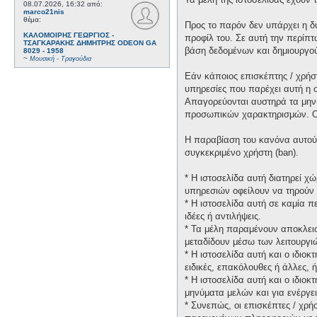
08.07.2026, 16:32
από:
marco21nis
θέμα:
Προς το παρόν δεν υπάρχει η δ
ΚΑΛΟΜΟΙΡΗΣ ΓΕΩΡΓΙΟΣ -
προφίλ του. Σε αυτή την περίπτ
ΤΣΑΓΚΑΡΑΚΗΣ ΔΗΜΗΤΡΗΣ ODEON GA
βάση δεδομένων και δημιουργο
8029 - 1958
~
Μουσική - Τραγούδια
Εάν κάποιος επισκέπτης / χρήσ
υπηρεσίες που παρέχει αυτή η 
Απαγορεύονται αυστηρά τα μηνύ
προσωπικών χαρακτηρισμών. Οι 
Η παραβίαση του κανόνα αυτού 
συγκεκριμένο χρήστη (ban).
* H ιστοσελίδα αυτή διατηρεί 
υπηρεσιών οφείλουν να τηρούν 
* H ιστοσελίδα αυτή σε καμία 
ιδέες ή αντιλήψεις.
* Τα μέλη παραμένουν αποκλεισ
μεταδίδουν μέσω των λειτουργιώ
* H ιστοσελίδα αυτή και ο ιδιο
ειδικές, επακόλουθες ή άλλες,
* H ιστοσελίδα αυτή και ο ιδιο
μηνύματα μελών και για ενέργε
* Συνεπώς, οι επισκέπτες / χρή