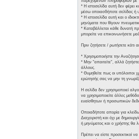
παρεχομένων πληροφοριών με τ
* H ιστοσελίδα αυτή δεν φέρει 
μέσω οποιασδήποτε σελίδας ή υ
* H ιστοσελίδα αυτή και ο ιδιοκ
μηνύματα που θίγουν πνευματικ
* Καταβάλλεται κάθε δυνατή πρ
μπορείτε να επικοινωνήσετε μα
Πριν ζητήσετε / ρωτήσετε κάτι
* Χρησιμοποιήστε την Αναζήτηση
* Μην "απαιτείτε", αλλά ζητήστ
άλλους.
* Θυμηθείτε πως οι υπόλοιποι 
ερώτησής σας να μην τη γνωρίζ
Η σελίδα δεν χρησιμοποιεί αλγ
να χρησιμοποιείτε άλλες μεθόδ
ευαίσθητων ή προσωπικών δεδ
Οποιαδήποτε απορία για κλείδω
Διαχειριστή και όχι με δημιουρ
ή μηνύματος και ο χρήστης θα 
Πρέπει να είστε προσεκτικοί να