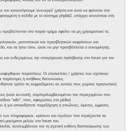
 τον καταστήσουμε 'ανενεργό' χρήστη και αυτό να φαίνεται στο
ι φτιαγμένη η σελίδα με το σύστημα phpbb2, υπάρχει ασυνέπεια στη
προβλέπονται στο παρόν τμήμα οφείλει να μη χρησιμοποιεί τις
ειλητικών, ρατσιστικών και προσβλητικών εκφράσεων και
ο, και σε ήπιο τόνο, ώστε να μην προσβάλλεται ο συνομιλητής.
ος και ενδεχομένως την απαγόρευση πρόσβασης στο forum για τον
ί αναφέρθηκαν παραπάνω. Οι επισκέπτες / χρήστες των σχετικών
ε παράνομες ή ανήθικες διατυπώσεις.
ιονδήποτε τρόπο τις εκφραζόμενες σε αυτούς τους χώρους προσωπικές
ους (user account), συμπεριλαμβανομένου του περιεχομένου που
δεια "wiki", τσατ, αφιερώσεις στο ράδιο)
πων ή για οποιαδήποτε παρεξήγηση ή απώλειες, άμεσες, έμμεσες,
ητα των πληροφοριών, κρίσεων και σχολίων που περιέχονται σε
πό μηνύματα μελών στο forum του.
τοβουλία, αναλαμβάνουν και τη σχετική ευθύνη διασταύρωσης των