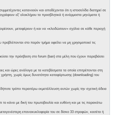
υμμετέχοντες κατανοούν και αποδέχονται ότι η ιστοσελίδα διατηρεί σε
α διαγράφουν εξ' ολοκλήρου τα προσβλητικά ή ανάρμοστα μηνύματα ή
αφαιρέσουν, μεταφέρουν ή και να «κλειδώσουν» σχόλια σε κάθε περιοχή
προβλέπονται στο παρόν τμήμα οφείλει να μη χρησιμοποιεί τις
ορεύσει την πρόσβαση στο forum (ban) στα μέλη που έχουν παραβιάσει
έρες και ώρες ανάλογα με τα κατεβάσματα τα οποία επιτρέπονται στη
θε χρήστη, χωρίς όμως δυνατότητα καταφόρτωσης (downloading) του
ονδήποτε τρόπο περαιτέρω εκμετάλλευση αυτών χωρίς την σχετική άδεια
ι το κάνει με δική του πρωτοβουλία και ευθύνη και με τις παρακάτω
ό μεταγενέστερη επανακυκλοφορία του σε δίσκο 33 στροφών, κασέτα ή