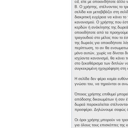
cd, είτε με οποιονδήποτε άλλο 
Β. Ο χρήστης, στέλνοντας το τ
σελίδα και μεταβιβάζει στη σελί
διακριτική ευχέρεια να κάνει τ
κανονισμού. Ο χρήστης που έστ
κερδών ή ανάκλησης της δωρεάς 
οποιοδήποτε από τα προηγούμεν
τραγουδιού στο μέλος που το έ
της δωρεάς για οποιοδήποτε λόγ
περίπτωση, το αν θα ενσωματωθε
μόνο αυτών, χωρίς να δίνεται δ
ισχύοντα κανονισμό, θα κάνει 
στο ξεκαθάρισμα των διπλών να 
συγκεκριμένη ηχογράφηση στη 
Η σελίδα δεν φέρει καμία ευθύν
γνώσει του, να τηρούνται οι α
Όποιος χρήστης επιθυμεί μπορε
απόδοσης δικαιωμάτων ή σαν έν
δωρεά παρακαλείται στέλνοντας 
προσφέρει. Δηλώνουμε σαφώς ότ
Οι όροι χρήσης μπορούν να τρ
για όλους τους επισκέπτες της 