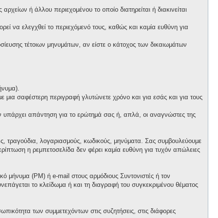
αρχείων ή άλλου περιεχομένου το οποίο διατηρείται ή διακινείται
πορεί να ελεγχθεί το περιεχόμενό τους, καθώς και καμία ευθύνη για
ίευσης τέτοιων μηνυμάτων, αν είστε ο κάτοχος των δικαιωμάτων
ήνυμα).
 με μια σαφέστερη περιγραφή γλυτώνετε χρόνο και για εσάς και για τους
ν υπάρχει απάντηση για το ερώτημά σας ή, απλά, οι αναγνώστες της
ας, τραγούδια, λογαριασμούς, κωδικούς, μηνύματα. Σας συμβουλεύουμε
ρίπτωση η ρεμπετοσελίδα δεν φέρει καμία ευθύνη για τυχόν απώλειες
ό μήνυμα (PM) ή e-mail στους αρμόδιους Συντονιστές ή τον
συνεπάγεται το κλείδωμα ή και τη διαγραφή του συγκεκριμένου θέματος
ωπικότητα των συμμετεχόντων στις συζητήσεις, στις διάφορες