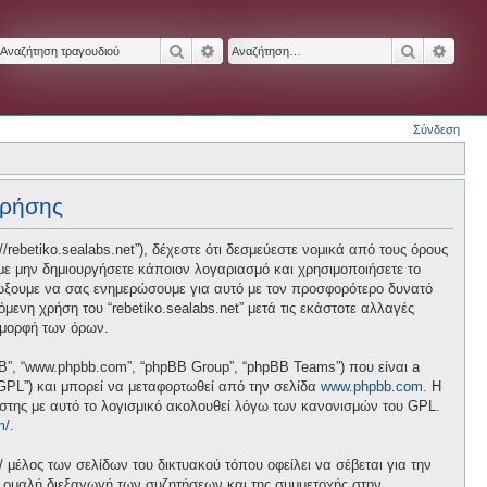
Αναζήτηση
Ειδική αναζήτηση
Αναζήτησ
Ειδικ
Σύνδεση
χρήσης
p://rebetiko.sealabs.net”), δέχεστε ότι δεσμεύεστε νομικά από τους όρους
ε μην δημιουργήσετε κάποιον λογαριασμό και χρησιμοποιήσετε το
διώξουμε να σας ενημερώσουμε για αυτό με τον προσφορότερο δυνατό
ενη χρήση του “rebetiko.sealabs.net” μετά τις εκάστοτε αλλαγές
 μορφή των όρων.
pBB”, “www.phpbb.com”, “phpBB Group”, “phpBB Teams”) που είναι a
 “GPL”) και μπορεί να μεταφορτωθεί από την σελίδα
www.phpbb.com
. Η
ήστης με αυτό το λογισμικό ακολουθεί λόγω των κανονισμών του GPL.
m/
.
/ μέλος των σελίδων του δικτυακού τόπου οφείλει να σέβεται για την
ν ομαλή διεξαγωγή των συζητήσεων και της συμμετοχής στην