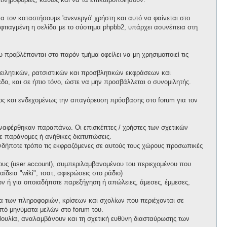
 τον καταστήσουμε 'ανενεργό' χρήστη και αυτό να φαίνεται στο
ι φτιαγμένη η σελίδα με το σύστημα phpbb2, υπάρχει ασυνέπεια στη
προβλέπονται στο παρόν τμήμα οφείλει να μη χρησιμοποιεί τις
ειλητικών, ρατσιστικών και προσβλητικών εκφράσεων και
ο, και σε ήπιο τόνο, ώστε να μην προσβάλλεται ο συνομιλητής.
ος και ενδεχομένως την απαγόρευση πρόσβασης στο forum για τον
ί αναφέρθηκαν παραπάνω. Οι επισκέπτες / χρήστες των σχετικών
ε παράνομες ή ανήθικες διατυπώσεις.
ιονδήποτε τρόπο τις εκφραζόμενες σε αυτούς τους χώρους προσωπικές
ους (user account), συμπεριλαμβανομένου του περιεχομένου που
δεια "wiki", τσατ, αφιερώσεις στο ράδιο)
πων ή για οποιαδήποτε παρεξήγηση ή απώλειες, άμεσες, έμμεσες,
ητα των πληροφοριών, κρίσεων και σχολίων που περιέχονται σε
πό μηνύματα μελών στο forum του.
τοβουλία, αναλαμβάνουν και τη σχετική ευθύνη διασταύρωσης των