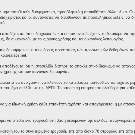
 μην τοποθετούν δυσφημιστικό, προσβλητικό ή οποιοδήποτε άλλο υλικό. Οι σ
διαχειριστές και οι συντονιστές να διορθώνουν τις προσβλητικές λέξεις, ν
κό.
 αποδέχονται ότι οι διαχειριστές και οι συντονιστές έχουν το δικαίωμα να 
τους, δε συμφωνούν με τους όρους χρήσης και τους κανόνες λειτουργίας.
της δε συμφωνεί με τους όρους προστασίας των προσωπικών δεδομένων που 
iko.sealabs.net.
ι αποδέχονται ότι η ιστοσελίδα διατηρεί το αποκλειστικό δικαίωμα να απαγ
ν χρήσης και των κανόνων λειτουργίας.
ικαίωματα να ανοίγουν ή να κλείνουν το κατέβασμα τραγουδιών σε τυχαίες μ
 που έχει επέλθει με την ΑΕΠΙ. Το streaming επιτρέπεται ελεύθερα για κά
νο για ιδιωτική χρήση κάθε επισκέπτη /χρήστη και απαγορεύεται η με οποι
ί να στείλει ένα τραγούδι στη βάση δεδομένων της σελίδας, αναγνωρίζει ότ
 κατοχή του το συγκεκριμένο τραγούδι, είτε από δίσκο 78 στροφών, είτε απ