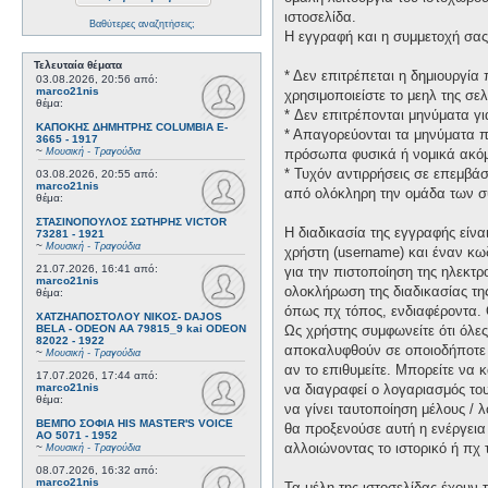
ιστοσελίδα.
Βαθύτερες αναζητήσεις;
Η εγγραφή και η συμμετοχή σας 
Τελευταία θέματα
* Δεν επιτρέπεται η δημιουργί
03.08.2026, 20:56
από:
marco21nis
χρησιμοποιείστε το μεηλ της σελ
θέμα:
* Δεν επιτρέπονται μηνύματα γ
ΚΑΠΟΚΗΣ ΔΗΜΗΤΡΗΣ COLUMBIA E-
* Απαγορεύονται τα μηνύματα πο
3665 - 1917
~
Μουσική - Τραγούδια
πρόσωπα φυσικά ή νομικά ακόμη
* Τυχόν αντιρρήσεις σε επεμβά
03.08.2026, 20:55
από:
marco21nis
από ολόκληρη την ομάδα των σ
θέμα:
ΣΤΑΣΙΝΟΠΟΥΛΟΣ ΣΩΤΗΡΗΣ VICTOR
Η διαδικασία της εγγραφής είν
73281 - 1921
~
Μουσική - Τραγούδια
χρήστη (username) και έναν κω
21.07.2026, 16:41
από:
για την πιστοποίηση της ηλεκτρ
marco21nis
ολοκλήρωση της διαδικασίας τη
θέμα:
όπως πχ τόπος, ενδιαφέροντα. 
ΧΑΤΖΗΑΠΟΣΤΟΛΟΥ ΝΙΚΟΣ- DAJOS
BELA - ODEON AA 79815_9 kai ODEON
Ως χρήστης συμφωνείτε ότι όλε
82022 - 1922
αποκαλυφθούν σε οποιοδήποτε τ
~
Μουσική - Τραγούδια
αν το επιθυμείτε. Μπορείτε να 
17.07.2026, 17:44
από:
marco21nis
να διαγραφεί ο λογαριασμός του
θέμα:
να γίνει ταυτοποίηση μέλους /
ΒΕΜΠΟ ΣΟΦΙΑ HIS MASTER'S VOICE
θα προξενούσε αυτή η ενέργεια
AO 5071 - 1952
αλλοιώνοντας το ιστορικό ή πχ
~
Μουσική - Τραγούδια
08.07.2026, 16:32
από:
marco21nis
Τα μέλη της ιστοσελίδας έχουν