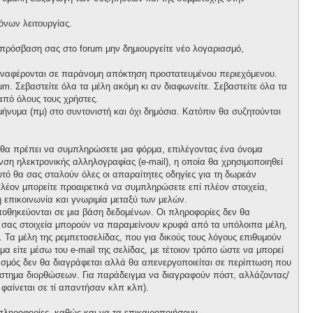
όνων λειτουργίας.
 πρόσβαση σας στο forum μην δημιουργείτε νέο λογαριασμό,
 αναφέρονται σε παράνομη απόκτηση προστατευμένου περιεχόμενου.
m. Σεβαστείτε όλα τα μέλη ακόμη κι αν διαφωνείτε. Σεβαστείτε όλα τα
πό όλους τους χρήστες.
νυμα (πμ) στο συντονιστή και όχι δημόσια. Κατόπιν θα συζητούνται
, θα πρέπει να συμπληρώσετε μια φόρμα, επιλέγοντας ένα όνομα
ση ηλεκτρονικής αλληλογραφίας (e-mail), η οποία θα χρησιμοποιηθεί
αυτό θα σας σταλούν όλες οι απαραίτητες οδηγίες για τη δωρεάν
λέον μπορείτε προαιρετικά να συμπληρώσετε επί πλέον στοιχεία,
 επικοινωνία και γνωριμία μεταξύ των μελών.
ποθηκεύονται σε μια βάση δεδομένων. Οι πληροφορίες δεν θα
ά σας στοιχεία μπορούν να παραμείνουν κρυφά από τα υπόλοιπα μέλη,
ι. Τα μέλη της ρεμπετοσελίδας, που για δικούς τους λόγους επιθυμούν
α είτε μέσω του e-mail της σελίδας, με τέτοιον τρόπο ώστε να μπορεί
ιασμός δεν θα διαγράφεται αλλά θα απενεργοποιείται σε περίπτωση που
σύστημα διορθώσεων. Για παράδειγμα να διαγραφούν πόστ, αλλάζοντας/
 φαίνεται σε τί απαντήσαν κλπ κλπ).
πληροφορίες, καθώς και να τα επικαιροποιήσουν.