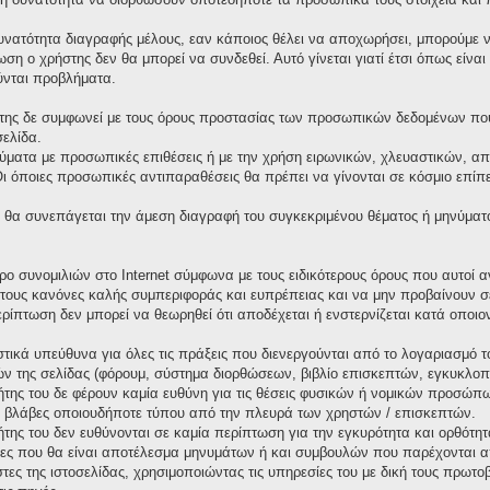
υνατότητα διαγραφής μέλους, εαν κάποιος θέλει να αποχωρήσει, μπορούμε να
ωση ο χρήστης δεν θα μπορεί να συνδεθεί. Αυτό γίνεται γιατί έτσι όπως είνα
ύνται προβλήματα.
της δε συμφωνεί με τους όρους προστασίας των προσωπικών δεδομένων που 
σελίδα.
ματα με προσωπικές επιθέσεις ή με την χρήση ειρωνικών, χλευαστικών, απ
όποιες προσωπικές αντιπαραθέσεις θα πρέπει να γίνονται σε κόσμιο επίπεδ
θα συνεπάγεται την άμεση διαγραφή του συγκεκριμένου θέματος ή μηνύματ
χώρο συνομιλιών στο Internet σύμφωνα με τους ειδικότερους όρους που αυτο
τους κανόνες καλής συμπεριφοράς και ευπρέπειας και να μην προβαίνουν σ
περίπτωση δεν μπορεί να θεωρηθεί ότι αποδέχεται ή ενστερνίζεται κατά οπο
τικά υπεύθυνα για όλες τις πράξεις που διενεργούνται από το λογαριασμό τ
ν της σελίδας (φόρουμ, σύστημα διορθώσεων, βιβλίο επισκεπτών, εγκυκλοπαί
κτήτης του δε φέρουν καμία ευθύνη για τις θέσεις φυσικών ή νομικών προσώ
 ή βλάβες οποιουδήποτε τύπου από την πλευρά των χρηστών / επισκεπτών.
κτήτης του δεν ευθύνονται σε καμία περίπτωση για την εγκυρότητα και ορθότ
ιες που θα είναι αποτέλεσμα μηνυμάτων ή και συμβουλών που παρέχονται α
στες της ιστοσελίδας, χρησιμοποιώντας τις υπηρεσίες του με δική τους πρω