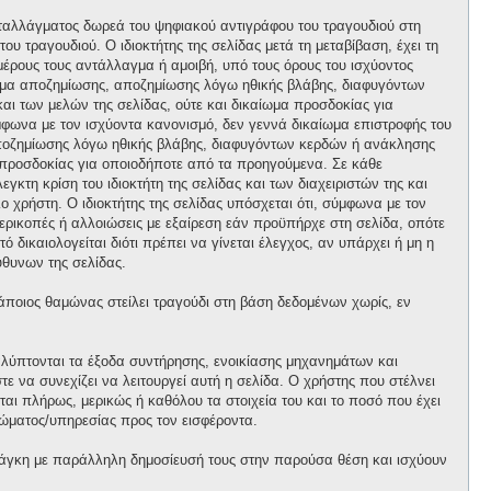
ανταλλάγματος δωρεά του ψηφιακού αντιγράφου του τραγουδιού στη
ου τραγουδιού. Ο ιδιοκτήτης της σελίδας μετά τη μεταβίβαση, έχει τη
 μέρους τους αντάλλαγμα ή αμοιβή, υπό τους όρους του ισχύοντος
αίωμα αποζημίωσης, αποζημίωσης λόγω ηθικής βλάβης, διαφυγόντων
και των μελών της σελίδας, ούτε και δικαίωμα προσδοκίας για
φωνα με τον ισχύοντα κανονισμό, δεν γεννά δικαίωμα επιστροφής του
 αποζημίωσης λόγω ηθικής βλάβης, διαφυγόντων κερδών ή ανάκλησης
μα προσδοκίας για οποιοδήποτε από τα προηγούμενα. Σε κάθε
κτη κρίση του ιδιοκτήτη της σελίδας και των διαχειριστών της και
ο χρήστη. Ο ιδιοκτήτης της σελίδας υπόσχεται ότι, σύμφωνα με τον
περικοπές ή αλλοιώσεις με εξαίρεση εάν προϋπήρχε στη σελίδα, οπότε
 δικαιολογείται διότι πρέπει να γίνεται έλεγχος, αν υπάρχει ή μη η
θυνων της σελίδας.
κάποιος θαμώνας στείλει τραγούδι στη βάση δεδομένων χωρίς, εν
αλύπτονται τα έξοδα συντήρησης, ενοικίασης μηχανημάτων και
 να συνεχίζει να λειτουργεί αυτή η σελίδα. Ο χρήστης που στέλνει
ται πλήρως, μερικώς ή καθόλου τα στοιχεία του και το ποσό που έχει
ώματος/υπηρεσίας προς τον εισφέροντα.
άγκη με παράλληλη δημοσίευσή τους στην παρούσα θέση και ισχύουν