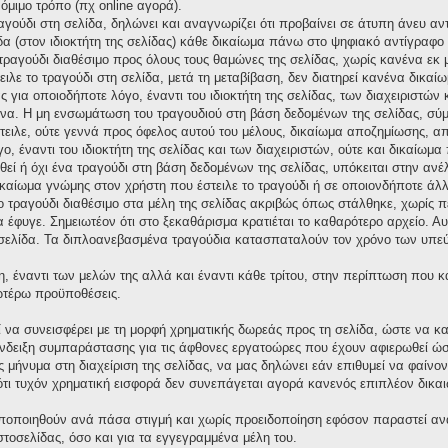
νόμιμο τρόπο (πχ online αγορά).
ραγούδι στη σελίδα, δηλώνει και αναγνωρίζει ότι προβαίνει σε άτυπη άνευ 
δα (στον ιδιοκτήτη της σελίδας) κάθε δικαίωμα πάνω στο ψηφιακό αντίγραφο τ
ο τραγούδι διαθέσιμο προς όλους τους θαμώνες της σελίδας, χωρίς κανένα εκ
ειλε το τραγούδι στη σελίδα, μετά τη μεταβίβαση, δεν διατηρεί κανένα δικ
για οποιοδήποτε λόγο, έναντι του ιδιοκτήτη της σελίδας, των διαχειριστών 
α. Η μη ενσωμάτωση του τραγουδιού στη βάση δεδομένων της σελίδας, σύμ
στειλε, ούτε γεννά προς όφελος αυτού του μέλους, δικαίωμα αποζημίωσης,
ο, έναντι του ιδιοκτήτη της σελίδας και των διαχειριστών, ούτε και δικαίω
ί ή όχι ένα τραγούδι στη βάση δεδομένων της σελίδας, υπόκειται στην ανέλεγ
ικαίωμα γνώμης στον χρήστη που έστειλε το τραγούδι ή σε οποιονδήποτε άλλ
το τραγούδι διαθέσιμο στα μέλη της σελίδας ακριβώς όπως στάλθηκε, χωρίς 
έφυγε. Σημειωτέον ότι στο ξεκαθάρισμα κρατιέται το καθαρότερο αρχείο. Αυτό
σελίδα. Τα διπλοανεβασμένα τραγούδια κατασπαταλούν τον χρόνο των υπεύ
η, έναντι των μελών της αλλά και έναντι κάθε τρίτου, στην περίπτωση που 
νωτέρω προϋποθέσεις.
ί να συνεισφέρει με τη μορφή χρηματικής δωρεάς προς τη σελίδα, ώστε να κ
δειξη συμπαράστασης για τις άφθονες εργατοώρες που έχουν αφιερωθεί ώστε
μήνυμα στη διαχείριση της σελίδας, να μας δηλώνει εάν επιθυμεί να φαίνον
ι τυχόν χρηματική εισφορά δεν συνεπάγεται αγορά κανενός επιπλέον δικαι
οποποιηθούν ανά πάσα στιγμή και χωρίς προειδοποίηση εφόσον παραστεί αν
ιστοσελίδας, όσο και για τα εγγεγραμμένα μέλη του.