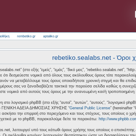
ιοθήκη
rembetiko.gr
aptaliko.gr
rebetiko.sealabs.net - Όροι 
alabs.net” (στο εξής “εμείς”, “εμάς”, “δικό μας”, “rebetiko.sealabs.net”, “htt
ε ότι δεσμεύεστε νομικά από όλους τους ακόλουθους όρους τότε παρακαλούμ
πιθανόν να μεταβάλλουμε τους όρους οποιαδήποτε χρονική στιγμή και θα επι
μέρους σας να ξαναδιαβάζετε τακτικά την παρούσα σελίδα καθώς η συνεχιζόμ
ύεστε νομικά από αυτούς τους όρους με την ανανεωμένη και/ή τροποποιημένη
νη στο λογισμικό phpBB (στο εξής “αυτοί”, “αυτών”, “αυτούς”, “λογισμικό ph
 από ΓΕΝΙΚΗ ΑΔΕΙΑ ΔΗΜΟΣΙΑΣ ΧΡΗΣΗΣ “
General Public License
” (hereinafter
 ασκήσει την επιρροή στο περιεχόμενο και τους στόχους, τους οποίους ο χρ
σχετικά με το phpBB, παρακαλούμε δείτε τα παρακάτω:
http://www.phpbb.co
bs.net, λειτουργεί υπό τους κάτωθι όρους χρήσης τους οποίους ο επισκέπτης 
υ. Οι ακόλουθοι κανόνες λειτουργίας θεσπίστηκαν ώστε να διασφαλίσουν τη