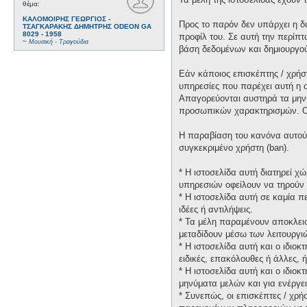
θέμα:
ΚΑΛΟΜΟΙΡΗΣ ΓΕΩΡΓΙΟΣ -
Προς το παρόν δεν υπάρχει η δ
ΤΣΑΓΚΑΡΑΚΗΣ ΔΗΜΗΤΡΗΣ ODEON GA
8029 - 1958
προφίλ του. Σε αυτή την περίπτ
~
Μουσική - Τραγούδια
βάση δεδομένων και δημιουργο
Εάν κάποιος επισκέπτης / χρήσ
υπηρεσίες που παρέχει αυτή η 
Απαγορεύονται αυστηρά τα μηνύ
προσωπικών χαρακτηρισμών. Οι 
Η παραβίαση του κανόνα αυτού 
συγκεκριμένο χρήστη (ban).
* H ιστοσελίδα αυτή διατηρεί 
υπηρεσιών οφείλουν να τηρούν 
* H ιστοσελίδα αυτή σε καμία 
ιδέες ή αντιλήψεις.
* Τα μέλη παραμένουν αποκλεισ
μεταδίδουν μέσω των λειτουργιώ
* H ιστοσελίδα αυτή και ο ιδιο
ειδικές, επακόλουθες ή άλλες,
* H ιστοσελίδα αυτή και ο ιδιο
μηνύματα μελών και για ενέργε
* Συνεπώς, οι επισκέπτες / χρή