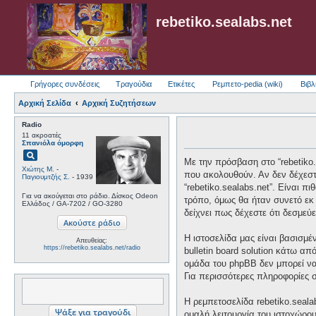
rebetiko.sealabs.net
Γρήγορες συνδέσεις
Τραγούδια
Ετικέτες
Ρεμπετο-pedia (wiki)
Βιβλ
Αρχική Σελίδα
Αρχική Συζητήσεων
Radio
11 ακροατές
Σπανιόλα όμορφη
pageview
Με την πρόσβαση στο “rebetiko.se
Χιώτης Μ.
-
που ακολουθούν. Αν δεν δέχεστ
Παγιουμτζής Σ.
- 1939
“rebetiko.sealabs.net”. Είναι 
Για να ακούγεται στο ράδιο. Δίσκος Odeon
τρόπο, όμως θα ήταν συνετό εκ 
Ελλάδος / GA-7202 / GO-3280
δείχνει πως δέχεστε ότι δεσμε
Η ιστοσελίδα μας είναι βασισμέ
Απευθείας:
https://rebetiko.sealabs.net/radio
bulletin board solution κάτω
ομάδα του phpBB δεν μπορεί να
Για περισσότερες πληροφορίες 
Η ρεμπετοσελίδα rebetiko.seala
ομαλή λειτουργία του ιστοχώρο