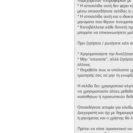
παρεχομένων πληροφοριών με τ
* H ιστοσελίδα αυτή δεν φέρει 
μέσω οποιασδήποτε σελίδας ή υ
* H ιστοσελίδα αυτή και ο ιδιοκ
μηνύματα που θίγουν πνευματικ
* Καταβάλλεται κάθε δυνατή πρ
μπορείτε να επικοινωνήσετε μα
Πριν ζητήσετε / ρωτήσετε κάτι
* Χρησιμοποιήστε την Αναζήτηση
* Μην "απαιτείτε", αλλά ζητήστ
άλλους.
* Θυμηθείτε πως οι υπόλοιποι 
ερώτησής σας να μην τη γνωρίζ
Η σελίδα δεν χρησιμοποιεί αλγ
να χρησιμοποιείτε άλλες μεθόδ
ευαίσθητων ή προσωπικών δεδ
Οποιαδήποτε απορία για κλείδω
Διαχειριστή και όχι με δημιουρ
ή μηνύματος και ο χρήστης θα 
Πρέπει να είστε προσεκτικοί να