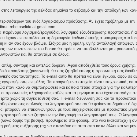
στης λειτουργίες της σελίδας σημαίνει το σεβασμό και την αποδοχή των καν
α περισσότερων του ενός λογαριασμού πρόσβασης. Αν έχετε πρόβλημα με την
ίδας: rebetoselida at gmail.com
ια παράνομο λογισμικό/τραγούδια, λογισμικό εξουδετέρωσης προστασίας, ή
υ έχουν ως αποτέλεσμα τη δημιουργία έριδων / κακής ατμόσφαιρας στο foru
 κι αν σας έχουν βλάψει. Στόχος μας η ομαλή, υγιής ανταλλαγή απόψεων α
σεις των συντονιστών του Forum θα πρέπει να υποβάλλονται με προσωπικό μή
υντονιστών και θα απαντάμε σε όλους.
αι απλή, σύντομη και εντελώς δωρεάν. Αφού αποδεχθείτε τους όρους χρήσης
δικό πρόσβασης (password). θα σας ζητηθεί επίσης η προσωπική σας διεύθυν
ονικής σας ταυτότητας. Το e-mail αυτό θα πρέπει να είναι έγκυρο, αφού σε 
ς εγγραφής σας ως μέλος. Τα προηγούμενα στοιχεία είναι υποχρεωτικά, επιπ
Θα ήταν καλό να συμπληρώσετε και κάποια τέτοια στοιχεία για την καλύτερη
ς οι προσωπικές πληροφορίες καθώς και τα μηνύματα που έχετε εισαγάγει α
ρίτο χωρίς τη συγκατάθεσή σας. Η e-mail διεύθυνση σας και τα προσωπικ
καθορίσετε στις επιλογές του λογαριασμού σας αν θα φαίνονται δημόσια ή όχ
ς, μπορούν να επικοινωνήσουν με τους διαχειριστές είτε με προσωπικό μήνυμ
 λογαριασμού και να ζητήσουν την διαγραφή του λογαριασμού τους. Ο λογαρ
 (λόγω δομής της βάσης), προβλήματα στο φόρουμ, στο wiki (κατάστιχα) ή 
 τη ροή μιας συζήτησης (πχ να απαντάνε σε αυτά απο κατω άλλοι και να μην
 τη δυνατότητα να διορθώσουν οποτεδήποτε τα προσωπικά τους στοιχεία και 