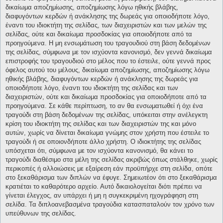
δικαίωμα αποζημίωσης, αποζημίωσης λόγω ηθικής βλάβης,
διαφυγόντων κερδών ή ανάκλησης της δωρεάς για οποιοδήποτε λόγο,
έναντι του ιδιοκτήτη της σελίδας, των διαχειριστών και των μελών της
σελίδας, ούτε και δικαίωμα προσδοκίας για οποιοδήποτε από τα
προηγούμενα. Η μη ενσωμάτωση του τραγουδιού στη βάση δεδομένων
της σελίδας, σύμφωνα με τον ισχύοντα κανονισμό, δεν γεννά δικαίωμα
επιστροφής του τραγουδιού στο μέλος που το έστειλε, ούτε γεννά προς
όφελος αυτού του μέλους, δικαίωμα αποζημίωσης, αποζημίωσης λόγω
ηθικής βλάβης, διαφυγόντων κερδών ή ανάκλησης της δωρεάς για
οποιοδήποτε λόγο, έναντι του ιδιοκτήτη της σελίδας και των
διαχειριστών, ούτε και δικαίωμα προσδοκίας για οποιοδήποτε από τα
προηγούμενα. Σε κάθε περίπτωση, το αν θα ενσωματωθεί ή όχι ένα
τραγούδι στη βάση δεδομένων της σελίδας, υπόκειται στην ανέλεγκτη
κρίση του ιδιοκτήτη της σελίδας και των διαχειριστών της και μόνο
αυτών, χωρίς να δίνεται δικαίωμα γνώμης στον χρήστη που έστειλε το
τραγούδι ή σε οποιονδήποτε άλλο χρήστη. Ο ιδιοκτήτης της σελίδας
υπόσχεται ότι, σύμφωνα με τον ισχύοντα κανονισμό, θα κάνει το
τραγούδι διαθέσιμο στα μέλη της σελίδας ακριβώς όπως στάλθηκε, χωρίς
περικοπές ή αλλοιώσεις με εξαίρεση εάν προϋπήρχε στη σελίδα, οπότε
στο ξεκαθάρισμα των διπλών να έφυγε. Σημειωτέον ότι στο ξεκαθάρισμα
κρατιέται το καθαρότερο αρχείο. Αυτό δικαιολογείται διότι πρέπει να
γίνεται έλεγχος, αν υπάρχει ή μη η συγκεκριμένη ηχογράφηση στη
σελίδα. Τα διπλοανεβασμένα τραγούδια κατασπαταλούν τον χρόνο των
υπεύθυνων της σελίδας.