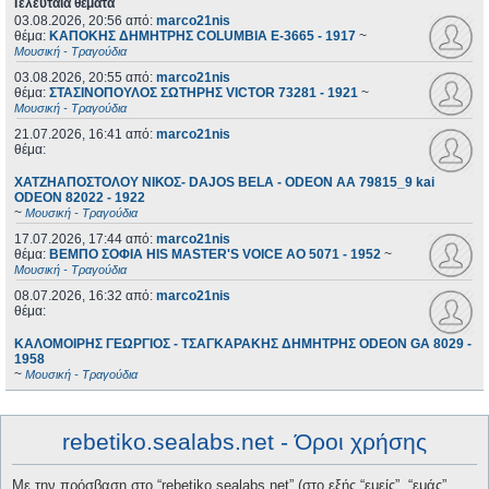
Τελευταία θέματα
03.08.2026, 20:56
από:
marco21nis
θέμα:
ΚΑΠΟΚΗΣ ΔΗΜΗΤΡΗΣ COLUMBIA E-3665 - 1917
~
Μουσική - Τραγούδια
03.08.2026, 20:55
από:
marco21nis
θέμα:
ΣΤΑΣΙΝΟΠΟΥΛΟΣ ΣΩΤΗΡΗΣ VICTOR 73281 - 1921
~
Μουσική - Τραγούδια
21.07.2026, 16:41
από:
marco21nis
θέμα:
ΧΑΤΖΗΑΠΟΣΤΟΛΟΥ ΝΙΚΟΣ- DAJOS BELA - ODEON AA 79815_9 kai
ODEON 82022 - 1922
~
Μουσική - Τραγούδια
17.07.2026, 17:44
από:
marco21nis
θέμα:
ΒΕΜΠΟ ΣΟΦΙΑ HIS MASTER'S VOICE AO 5071 - 1952
~
Μουσική - Τραγούδια
08.07.2026, 16:32
από:
marco21nis
θέμα:
ΚΑΛΟΜΟΙΡΗΣ ΓΕΩΡΓΙΟΣ - ΤΣΑΓΚΑΡΑΚΗΣ ΔΗΜΗΤΡΗΣ ODEON GA 8029 -
1958
~
Μουσική - Τραγούδια
rebetiko.sealabs.net - Όροι χρήσης
Με την πρόσβαση στο “rebetiko.sealabs.net” (στο εξής “εμείς”, “εμάς”,