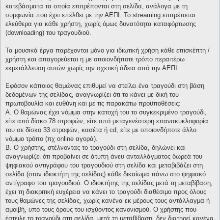
κατεβάσματα τα οποία επιτρέπονται στη σελίδα, ανάλογα με τη
συμφωνία που έχει επέλθει με την ΑΕΠΙ. Το streaming επιτρέπεται
ελεύθερα για κάθε χρήστη, χωρίς όμως δυνατότητα καταφόρτωσης
(downloading) του τραγουδιού.
Τα μουσικά έργα παρέχονται μόνο για ιδιωτική χρήση κάθε επισκέπτη /
χρήστη και απαγορεύεται η με οποιονδήποτε τρόπο περαιτέρω
εκμετάλλευση αυτών χωρίς την σχετική άδεια από την ΑΕΠΙ.
Εφόσον κάποιος θαμώνας επιθυμεί να στείλει ένα τραγούδι στη βάση
δεδομένων της σελίδας, αναγνωρίζει ότι το κάνει με δική του
πρωτοβουλία και ευθύνη και με τις παρακάτω προϋποθέσεις:
Α. Ο θαμώνας έχει νόμιμα στην κατοχή του το συγκεκριμένο τραγούδι,
είτε από δίσκο 78 στροφών, είτε από μεταγενέστερη επανακυκλοφορία
του σε δίσκο 33 στροφών, κασέτα ή cd, είτε με οποιονδήποτε άλλο
νόμιμο τρόπο (πχ online αγορά).
Β. Ο χρήστης, στέλνοντας το τραγούδι στη σελίδα, δηλώνει και
αναγνωρίζει ότι προβαίνει σε άτυπη άνευ ανταλλάγματος δωρεά του
ψηφιακού αντιγράφου του τραγουδιού στη σελίδα και μεταβιβάζει στη
σελίδα (στον ιδιοκτήτη της σελίδας) κάθε δικαίωμα πάνω στο ψηφιακό
αντίγραφο του τραγουδιού. Ο ιδιοκτήτης της σελίδας μετά τη μεταβίβαση,
έχει τη διακριτική ευχέρεια να κάνει το τραγούδι διαθέσιμο προς όλους
τους θαμώνες της σελίδας, χωρίς κανένα εκ μέρους τους αντάλλαγμα ή
αμοιβή, υπό τους όρους του ισχύοντος κανονισμού. Ο χρήστης που
έστειλε το τραγούδι στη σελίδα, μετά τη μεταβίβαση, δεν διατηρεί κανένα