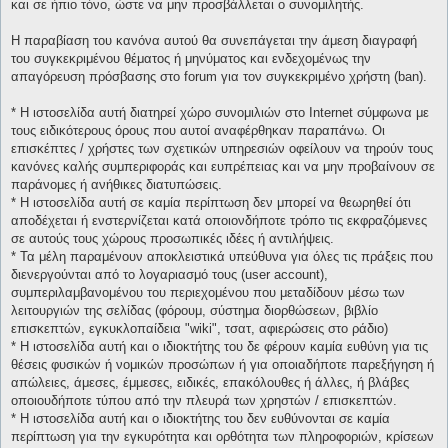
και σε ήπιο τόνο, ώστε να μην προσβάλλεται ο συνομιλητής.
Η παραβίαση του κανόνα αυτού θα συνεπάγεται την άμεση διαγραφή
του συγκεκριμένου θέματος ή μηνύματος και ενδεχομένως την
απαγόρευση πρόσβασης στο forum για τον συγκεκριμένο χρήστη (ban).
* H ιστοσελίδα αυτή διατηρεί χώρο συνομιλιών στο Internet σύμφωνα με
τους ειδικότερους όρους που αυτοί αναφέρθηκαν παραπάνω. Οι
επισκέπτες / χρήστες των σχετικών υπηρεσιών οφείλουν να τηρούν τους
κανόνες καλής συμπεριφοράς και ευπρέπειας και να μην προβαίνουν σε
παράνομες ή ανήθικες διατυπώσεις.
* H ιστοσελίδα αυτή σε καμία περίπτωση δεν μπορεί να θεωρηθεί ότι
αποδέχεται ή ενστερνίζεται κατά οποιονδήποτε τρόπο τις εκφραζόμενες
σε αυτούς τους χώρους προσωπικές ιδέες ή αντιλήψεις.
* Τα μέλη παραμένουν αποκλειστικά υπεύθυνα για όλες τις πράξεις που
διενεργούνται από το λογαριασμό τους (user account),
συμπεριλαμβανομένου του περιεχομένου που μεταδίδουν μέσω των
λειτουργιών της σελίδας (φόρουμ, σύστημα διορθώσεων, βιβλίο
επισκεπτών, εγκυκλοπαίδεια "wiki", τσατ, αφιερώσεις στο ράδιο)
* H ιστοσελίδα αυτή και ο ιδιοκτήτης του δε φέρουν καμία ευθύνη για τις
θέσεις φυσικών ή νομικών προσώπων ή για οποιαδήποτε παρεξήγηση ή
απώλειες, άμεσες, έμμεσες, ειδικές, επακόλουθες ή άλλες, ή βλάβες
οποιουδήποτε τύπου από την πλευρά των χρηστών / επισκεπτών.
* H ιστοσελίδα αυτή και ο ιδιοκτήτης του δεν ευθύνονται σε καμία
περίπτωση για την εγκυρότητα και ορθότητα των πληροφοριών, κρίσεων