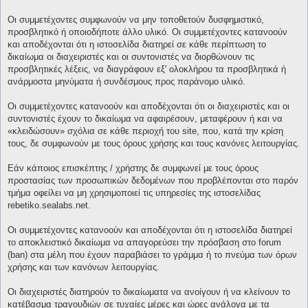
Οι συμμετέχοντες συμφωνούν να μην τοποθετούν δυσφημιστικό,
προσβλητικό ή οποιοδήποτε άλλο υλικό. Οι συμμετέχοντες κατανοούν
και αποδέχονται ότι η ιστοσελίδα διατηρεί σε κάθε περίπτωση το
δικαίωμα οι διαχειριστές και οι συντονιστές να διορθώνουν τις
προσβλητικές λέξεις, να διαγράφουν εξ' ολοκλήρου τα προσβλητικά ή
ανάρμοστα μηνύματα ή συνδέσμους προς παράνομο υλικό.
Οι συμμετέχοντες κατανοούν και αποδέχονται ότι οι διαχειριστές και οι
συντονιστές έχουν το δικαίωμα να αφαιρέσουν, μεταφέρουν ή και να
«κλειδώσουν» σχόλια σε κάθε περιοχή του site, που, κατά την κρίση
τους, δε συμφωνούν με τους όρους χρήσης και τους κανόνες λειτουργίας.
Εάν κάποιος επισκέπτης / χρήστης δε συμφωνεί με τους όρους
προστασίας των προσωπικών δεδομένων που προβλέπονται στο παρόν
τμήμα οφείλει να μη χρησιμοποιεί τις υπηρεσίες της ιστοσελίδας
rebetiko.sealabs.net.
Οι συμμετέχοντες κατανοούν και αποδέχονται ότι η ιστοσελίδα διατηρεί
το αποκλειστικό δικαίωμα να απαγορεύσει την πρόσβαση στο forum
(ban) στα μέλη που έχουν παραβιάσει το γράμμα ή το πνεύμα των όρων
χρήσης και των κανόνων λειτουργίας.
Οι διαχειριστές διατηρούν το δικαίωματα να ανοίγουν ή να κλείνουν το
κατέβασμα τραγουδιών σε τυχαίες μέρες και ώρες ανάλογα με τα