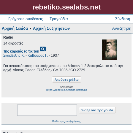
rebetiko.sealabs.net
Γρήγορες συνδέσεις
Τραγούδια
Σύνδεση
Αρχική Σελίδα
Αρχική Συζητήσεων
Αναζήτηση
Radio
14 ακροατές
pageview
Της καρδιάς το τικ τακ
Σκαρβέλης Κ.
-
Κάβουρας Γ.
- 1937
Για αντικατάσταση του υπάρχοντος που λείπουν 1-2 δευτερόλεπτα από την
αρχή. Δίσκος Odeon Ελλάδος / GA-7036 / GO-2729.
Απευθείας:
https://rebetiko.sealabs.net/radio
Βαθύτερες αναζητήσεις;