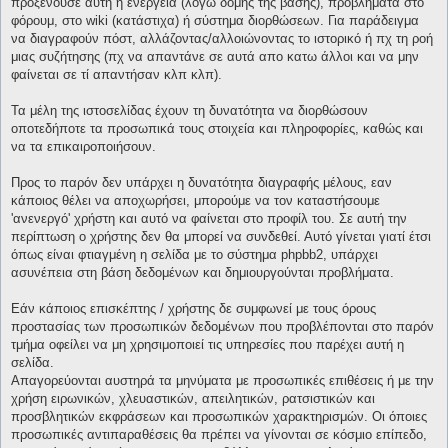
προξενούσε αυτή η ενέργεια (λόγω δομής της βάσης), προβλήματα στο
φόρουμ, στο wiki (κατάστιχα) ή σύστημα διορθώσεων. Για παράδειγμα
να διαγραφούν πόστ, αλλάζοντας/αλλοιώνοντας το ιστορικό ή πχ τη ροή
μιας συζήτησης (πχ να απαντάνε σε αυτά απο κατω άλλοι και να μην
φαίνεται σε τί απαντήσαν κλπ κλπ).
Τα μέλη της ιστοσελίδας έχουν τη δυνατότητα να διορθώσουν
οποτεδήποτε τα προσωπικά τους στοιχεία και πληροφορίες, καθώς και
να τα επικαιροποιήσουν.
Προς το παρόν δεν υπάρχει η δυνατότητα διαγραφής μέλους, εαν
κάποιος θέλει να αποχωρήσει, μπορούμε να τον καταστήσουμε
'ανενεργό' χρήστη και αυτό να φαίνεται στο προφίλ του. Σε αυτή την
περίπτωση ο χρήστης δεν θα μπορεί να συνδεθεί. Αυτό γίνεται γιατί έτσι
όπως είναι φτιαγμένη η σελίδα με το σύστημα phpbb2, υπάρχει
ασυνέπεια στη βάση δεδομένων και δημιουργούνται προβλήματα.
Εάν κάποιος επισκέπτης / χρήστης δε συμφωνεί με τους όρους
προστασίας των προσωπικών δεδομένων που προβλέπονται στο παρόν
τμήμα οφείλει να μη χρησιμοποιεί τις υπηρεσίες που παρέχει αυτή η
σελίδα.
Απαγορεύονται αυστηρά τα μηνύματα με προσωπικές επιθέσεις ή με την
χρήση ειρωνικών, χλευαστικών, απειλητικών, ρατσιστικών και
προσβλητικών εκφράσεων και προσωπικών χαρακτηρισμών. Οι όποιες
προσωπικές αντιπαραθέσεις θα πρέπει να γίνονται σε κόσμιο επίπεδο,