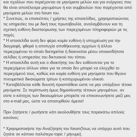
και σχολίων που περιέχονται σε μηνύματα μελών και για ενέργειες που
θα είναι αποτέλεσμα μηνυμάτων ή και συμβουλών που παρέχονται από
μηνύματα μελών στο forum του.
* Συνεπώς, οι επισκέπτες / χρήστες της ιστοσελίδας, χρησιμοποιώντας
τις υπηρεσίες του με δική τους πρωτοβουλία, αναλαμβάνουν και τη
σχετική ευθύνη διασταύρωσης των παρεχομένων πληροφοριών με τις
πηγές.
* H ιστοσελίδα αυτή δεν φέρει καμία ευθύνη ή υποχρέωση για την
διαγραφή, φθορά η αποτυχία αποθήκευσης αρχείων ή άλλου
περιεχομένου το οποίο διατηρείται ή διακινείται μέσω οποιασδήποτε
σελίδας ή υπηρεσίας του δικτυακού του τόπου.
* H ιστοσελίδα αυτή και ο ιδιοκτήτης του δεν ευθύνονται για το
περιεχόμενο άλλων sites για τα οποία δεν μπορεί να ελεγχθεί το
περιεχόμενό τους, καθώς και καμία ευθύνη για μηνύματα που θίγουν
πνευματικά δικαιώματα τρίτων ή κατοχυρωμένου υλικού.
* Καταβάλλεται κάθε δυνατή προσπάθεια ώστε να μην υπάρξουν τέτοια
μηνύματα. Σε περίπτωση όμως δημοσίευσης τέτοιων μηνυμάτων, αν
είστε ο κάτοχος των δικαιωμάτων μπορείτε να επικοινωνήσετε μαζί μας
στο e-mail μας, ώστε να αποσυρθούν άμεσα!
Πριν ζητήσετε / ρωτήσετε κάτι ακολουθήστε τους παρακάτω απλούς
κανόνες:
* Χρησιμοποιήστε την Αναζήτηση του forum(Ίσως να υπάρχει αυτό που
ζητάτε σε κάποιο παλιότερο topic / μήνυμα).