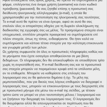
Αφού αποδεχθείτε τους όρους χρήσης, θα πρέπει να συμπληρώσετε μια
φόρμα, επιλέγοντας ένα όνομα χρήστη (username) και έναν κωδικό
πρόσβασης (password). θα σας ζητηθεί επίσης η προσωπική σας
διεύθυνση ηλεκτρονικής αλληλογραφίας (e-mail), η οποία θα
χρησιμοποιηθεί για την πιστοποίηση της ηλεκτρονικής σας ταυτότητας.
Το e-mail αυτό θα πρέπει να είναι έγκυρο, αφού σε αυτό θα σας
σταλούν όλες οι απαραίτητες οδηγίες για τη δωρεάν ολοκλήρωση της
διαδικασίας της εγγραφής σας ως μέλος. Τα προηγούμενα στοιχεία είναι
υποχρεωτικά, επιπλέον μπορείτε προαιρετικά να συμπληρώσετε επί
πλέον στοιχεία, όπως πχ τόπος, ενδιαφέροντα. Θα ήταν καλό να
συμπληρώσετε και κάποια τέτοια στοιχεία για την καλύτερη επικοινωνία
και γνωριμία μεταξύ των μελών.
Ως χρήστης συμφωνείτε ότι όλες οι προσωπικές πληροφορίες καθώς και
τα μηνύματα που έχετε εισαγάγει αποθηκεύονται σε μια βάση
δεδομένων. Οι πληροφορίες δεν θα αποκαλυφθούν σε οποιοδήποτε τρίτο
χωρίς τη συγκατάθεσή σας. Η e-mail διεύθυνση σας και τα προσωπικά
σας στοιχεία μπορούν να παραμείνουν κρυφά από τα υπόλοιπα μέλη,
αν το επιθυμείτε. Μπορείτε να καθορίσετε στις επιλογές του
λογαριασμού σας αν θα φαίνονται δημόσια ή όχι. Τα μέλη της
ρεμπετοσελίδας, που για δικούς τους λόγους επιθυμούν να διαγραφεί ο
λογαριασμός τους, μπορούν να επικοινωνήσουν με τους διαχειριστές είτε
με προσωπικό μήνυμα είτε μέσω του e-mail της σελίδας, με τέτοιον
τρόπο ώστε να μπορεί να γίνει ταυτοποίηση μέλους / λογαριασμού και
να ζητήσουν την διαγραφή του λογαριασμού τους. Ο λογαριασμός δεν
θα διαγράφεται αλλά θα απενεργοποιείται σε περίπτωση που θα