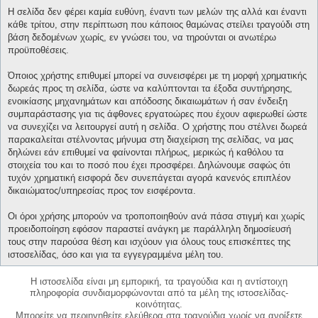
Η σελίδα δεν φέρει καμία ευθύνη, έναντι των μελών της αλλά και έναντι
κάθε τρίτου, στην περίπτωση που κάποιος θαμώνας στείλει τραγούδι στη
βάση δεδομένων χωρίς, εν γνώσει του, να τηρούνται οι ανωτέρω
προϋποθέσεις.
Όποιος χρήστης επιθυμεί μπορεί να συνεισφέρει με τη μορφή χρηματικής
δωρεάς προς τη σελίδα, ώστε να καλύπτονται τα έξοδα συντήρησης,
ενοικίασης μηχανημάτων και απόδοσης δικαιωμάτων ή σαν ένδειξη
συμπαράστασης για τις άφθονες εργατοώρες που έχουν αφιερωθεί ώστε
να συνεχίζει να λειτουργεί αυτή η σελίδα. Ο χρήστης που στέλνει δωρεά
παρακαλείται στέλνοντας μήνυμα στη διαχείριση της σελίδας, να μας
δηλώνει εάν επιθυμεί να φαίνονται πλήρως, μερικώς ή καθόλου τα
στοιχεία του και το ποσό που έχει προσφέρει. Δηλώνουμε σαφώς ότι
τυχόν χρηματική εισφορά δεν συνεπάγεται αγορά κανενός επιπλέον
δικαιώματος/υπηρεσίας προς τον εισφέροντα.
Οι όροι χρήσης μπορούν να τροποποιηθούν ανά πάσα στιγμή και χωρίς
προειδοποίηση εφόσον παραστεί ανάγκη με παράλληλη δημοσίευσή
τους στην παρούσα θέση και ισχύουν για όλους τους επισκέπτες της
ιστοσελίδας, όσο και για τα εγγεγραμμένα μέλη του.
Η ιστοσελίδα είναι μη εμπορική, τα τραγούδια και η αντίστοιχη
πληροφορία συνδιαμορφώνονται από τα μέλη της ιστοσελίδας-
κοινότητας.
Μπορείτε να περιηγηθείτε ελεύθερα στα τραγούδια χωρίς να ανοίξετε