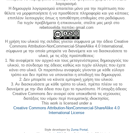
λογαριασμό.
Η δημιουργία λογαριασμού απαιτείται μόνο για την περίπτωση που
θέλετε να μορφοποιήσετε ή να προσθέσετε πληροφορία και για κάποιες
επιπλέον λειτουργίες όπως η τοποθέτηση επιθυμίας στο ραδιόφωνο.
Για τυχόν προβλήματα ή επικοινωνία, στείλτε μας μεηλ στο
rebetoselida παπάκι gmail.com
Η χρήση του υλικού της σελίδας γίνεται σύμφωνα με την άδεια Creative
Commons Attribution-NonCommercial-ShareAlike 4.0 International,
σύμφωνα με την οποία μπορείτε να διανείμετε και να διασκευάσετε το
υλικό, με τις εξής προϋποθέσεις:
1. Να αναφέρετε τον αρχικό και τους μεταγενέστερους δημιουργούς του
υλικού, το σύνδεσμο της άδειας καθώς και τυχόν αλλαγές που έχετε
κάνει στο υλικό. Οι παραπάνω αναφορές γίνονται με κάθε εύλογο
τρόπο και δεν πρέπει να υπονοείται η αποδοχή του δημιουργού.
2. Δεν μπορείτε να κάνετε εμπορική χρήση του υλικού.
3. Αν διασκευάσετε με κάθε τρόπο το υλικό, πρέπει πλέον να το
διανείμετε με την ίδια άδεια που έχει το πρωτότυπο. Η ύπαρξη άδειας
Creative Commons δεν αναιρεί ούτε υποκαθιστά τις ισχύουσες
διατάξεις του νόμου περί πνευματικής ιδιοκτησίας.
This work is licensed under a
Creative Commons Attribution-NonCommercial-ShareAlike 4.0
International License
.
Style developer by
Zuma Portal
,