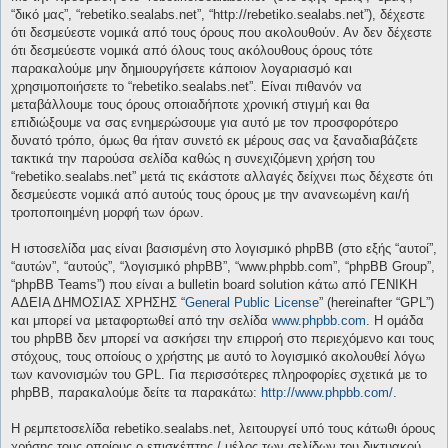
“δικό μας”, “rebetiko.sealabs.net”, “http://rebetiko.sealabs.net”), δέχεστε
ότι δεσμεύεστε νομικά από τους όρους που ακολουθούν. Αν δεν δέχεστε
ότι δεσμεύεστε νομικά από όλους τους ακόλουθους όρους τότε
παρακαλούμε μην δημιουργήσετε κάποιον λογαριασμό και
χρησιμοποιήσετε το “rebetiko.sealabs.net”. Είναι πιθανόν να
μεταβάλλουμε τους όρους οποιαδήποτε χρονική στιγμή και θα
επιδιώξουμε να σας ενημερώσουμε για αυτό με τον προσφορότερο
δυνατό τρόπο, όμως θα ήταν συνετό εκ μέρους σας να ξαναδιαβάζετε
τακτικά την παρούσα σελίδα καθώς η συνεχιζόμενη χρήση του
“rebetiko.sealabs.net” μετά τις εκάστοτε αλλαγές δείχνει πως δέχεστε ότι
δεσμεύεστε νομικά από αυτούς τους όρους με την ανανεωμένη και/ή
τροποποιημένη μορφή των όρων.
Η ιστοσελίδα μας είναι βασισμένη στο λογισμικό phpBB (στο εξής “αυτοί”,
“αυτών”, “αυτούς”, “λογισμικό phpBB”, “www.phpbb.com”, “phpBB Group”,
“phpBB Teams”) που είναι a bulletin board solution κάτω από ΓΕΝΙΚΗ
ΑΔΕΙΑ ΔΗΜΟΣΙΑΣ ΧΡΗΣΗΣ “
General Public License
” (hereinafter “GPL”)
και μπορεί να μεταφορτωθεί από την σελίδα
www.phpbb.com
. Η ομάδα
του phpBB δεν μπορεί να ασκήσει την επιρροή στο περιεχόμενο και τους
στόχους, τους οποίους ο χρήστης με αυτό το λογισμικό ακολουθεί λόγω
των κανονισμών του GPL. Για περισσότερες πληροφορίες σχετικά με το
phpBB, παρακαλούμε δείτε τα παρακάτω:
http://www.phpbb.com/
.
Η ρεμπετοσελίδα rebetiko.sealabs.net, λειτουργεί υπό τους κάτωθι όρους
χρήσης τους οποίους ο επισκέπτης / μέλος των σελίδων του δικτυακού