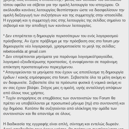
τόπου οφείλει να σέβεται για την ομαλή λειτουργία του ιστοχώρου. Οι
ακόλουθοι κανόνες λειτουργίας θεσπίστηκαν ώστε να διασφαλίσουν την
ομαλή διεξαγωγή των συζητήσεων και της συμμετοχής στην ιστοσελίδα.
Η εγγραφή και η συμμετοχή σας στης λειτουργίες της σελίδας σημαίνει το
σεβασμό και την αποδοχή των κανόνων λειτουργίας.
* Δεν επιτρέπεται η δημιουργία περισσότερων του ενός λογαριασμού
πρόσβασης. Αν έχετε πρόβλημα με την πρόσβαση σας στο forum μην
δημιουργείτε νέο λογαριασμό, χρησιμοποιείστε το μεηλ της σελίδας:
rebetoselida at gmail.com
* Δεν επιτρέπονται μηνύματα για παράνομο λογισμικό/τραγούδια,
λογισμικό εξουδετέρωσης προστασίας, ή αναφέρονται σε παράνομη
απόκτηση προστατευμένου περιεχόμενου.
* Απαγορεύονται τα μηνύματα που έχουν ως αποτέλεσμα τη δημιουργία
έριδων / κακής ατμόσφαιρας στο forum. Σεβαστείτε όλα τα μέλη ακόμη κι
αν διαφωνείτε. Σεβαστείτε όλα τα πρόσωπα φυσικά ή νομικά ακόμη κι
αν σας έχουν βλάψει. Στόχος μας η ομαλή, υγιής ανταλλαγή απόψεων
από όλους τους χρήστες.
* Τυχόν αντιρρήσεις σε επεμβάσεις των συντονιστών του Forum θα
πρέπει να υποβάλλονται με προσωπικό μήνυμα (πμ) στο συντονιστή και
όχι δημόσια. Κατόπιν θα συζητούνται από ολόκληρη την ομάδα των
συντονιστών και θα απαντάμε σε όλους.
Η διαδικασία της εγγραφής είναι απλή, σύντομη και εντελώς δωρεάν.