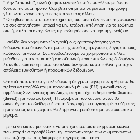
* Μην "απαιτείτε", αλλά ζητήστε ευγενικά αυτό που θέλετε με όσο το
δυνατό πιο σαφή τρόπο. Θυμηθείτε ότι με μια σαφέστερη περιγραφή
γλυτώνετε χρόνο και για εσάς και για τους άλλους.
* Θυμηθείτε πως οι υπόλοιποι χρήστες του forum δεν είναι υποχρεωμένοι
να σας απαντήσουν, μπορεί να μην υπάρχει απάντηση για το ερώτημά
σας ή, απλά, οι αναγνώστες της ερώτησής σας να μην τη γνωρίζουν.
Η σελίδα δεν χρησιμοποιεί αλγορίθμους κρυπτογράφησης για τα
δεδομένα που διακινούνται μέσω της σελίδας, τραγούδια, λογαριασμούς,
κωδικούς, μηνύματα. Σας συμβουλεύουμε να χρησιμοποιείτε άλλες
μεθόδους για την αποστολή ευαίσθητων ή προσωπικών σας δεδομένων.
Σε κάθε περίπτωση η ρεμπετοσελίδα δεν φέρει καμία ευθύνη για τυχόν
απώλειες ευαίσθητων ή προσωπικών δεδομένων.
Οποιαδήποτε απορία για κλείδωμα ή διαγραφή μηνύματος ή θέματος θα
πρέπει να υποβάλλεται με προσωπικό μήνυμα (PM) ή e-mail στους
αρμόδιους Συντονιστές ή τον Διαχειριστή και όχι με δημιουργία θέματος
(thread) ή μηνύματος (post). Η παραβίαση του κανόνα αυτού θα
συνεπάγεται το κλείδωμα ή και τη διαγραφή του συγκεκριμένου θέματος
ή μηνύματος και ο χρήστης θα λαμβάνει προειδοποίηση με προσωπικό
μήνυμα.
Πρέπει να είστε προσεκτικοί να μην χρησιμοποιείτε εκφράσεις εκείνες
που μπορεί να προσβάλλουν την προσωπικότητα των συμμετεχόντων
στις συζητήσεις, στις διάφορες κατηγορίες του Forum.