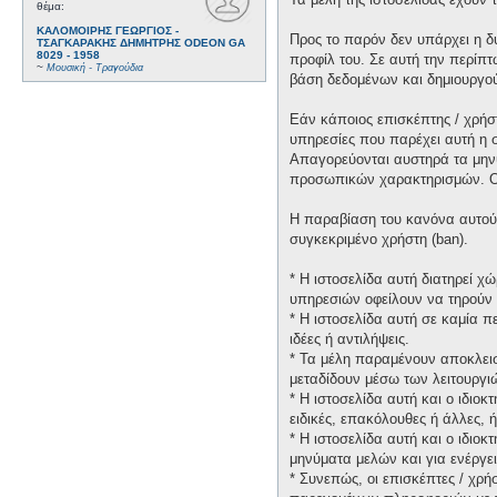
θέμα:
ΚΑΛΟΜΟΙΡΗΣ ΓΕΩΡΓΙΟΣ -
Προς το παρόν δεν υπάρχει η δ
ΤΣΑΓΚΑΡΑΚΗΣ ΔΗΜΗΤΡΗΣ ODEON GA
8029 - 1958
προφίλ του. Σε αυτή την περίπτ
~
Μουσική - Τραγούδια
βάση δεδομένων και δημιουργο
Εάν κάποιος επισκέπτης / χρήσ
υπηρεσίες που παρέχει αυτή η 
Απαγορεύονται αυστηρά τα μηνύ
προσωπικών χαρακτηρισμών. Οι 
Η παραβίαση του κανόνα αυτού 
συγκεκριμένο χρήστη (ban).
* H ιστοσελίδα αυτή διατηρεί 
υπηρεσιών οφείλουν να τηρούν 
* H ιστοσελίδα αυτή σε καμία 
ιδέες ή αντιλήψεις.
* Τα μέλη παραμένουν αποκλεισ
μεταδίδουν μέσω των λειτουργιώ
* H ιστοσελίδα αυτή και ο ιδιο
ειδικές, επακόλουθες ή άλλες,
* H ιστοσελίδα αυτή και ο ιδιο
μηνύματα μελών και για ενέργε
* Συνεπώς, οι επισκέπτες / χρή