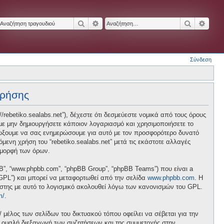
Αναζήτηση
Ειδική αναζήτηση
Αναζήτησ
Ειδικ
Σύνδεση
χρήσης
p://rebetiko.sealabs.net”), δέχεστε ότι δεσμεύεστε νομικά από τους όρους
ε μην δημιουργήσετε κάποιον λογαριασμό και χρησιμοποιήσετε το
διώξουμε να σας ενημερώσουμε για αυτό με τον προσφορότερο δυνατό
ενη χρήση του “rebetiko.sealabs.net” μετά τις εκάστοτε αλλαγές
 μορφή των όρων.
pBB”, “www.phpbb.com”, “phpBB Group”, “phpBB Teams”) που είναι a
 “GPL”) και μπορεί να μεταφορτωθεί από την σελίδα
www.phpbb.com
. Η
ήστης με αυτό το λογισμικό ακολουθεί λόγω των κανονισμών του GPL.
m/
.
/ μέλος των σελίδων του δικτυακού τόπου οφείλει να σέβεται για την
ν ομαλή διεξαγωγή των συζητήσεων και της συμμετοχής στην