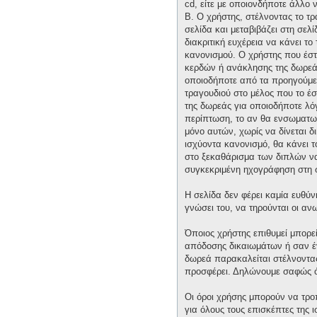
cd, είτε με οποιονδήποτε άλλο 
Β. Ο χρήστης, στέλνοντας το τ
σελίδα και μεταβιβάζει στη σελί
διακριτική ευχέρεια να κάνει τ
κανονισμού. Ο χρήστης που έστ
κερδών ή ανάκλησης της δωρεάς 
οποιοδήποτε από τα προηγούμεν
τραγουδιού στο μέλος που το έ
της δωρεάς για οποιοδήποτε λόγ
περίπτωση, το αν θα ενσωματωθε
μόνο αυτών, χωρίς να δίνεται δ
ισχύοντα κανονισμό, θα κάνει 
στο ξεκαθάρισμα των διπλών να 
συγκεκριμένη ηχογράφηση στη 
Η σελίδα δεν φέρει καμία ευθύν
γνώσει του, να τηρούνται οι α
Όποιος χρήστης επιθυμεί μπορε
απόδοσης δικαιωμάτων ή σαν έν
δωρεά παρακαλείται στέλνοντας 
προσφέρει. Δηλώνουμε σαφώς ότ
Οι όροι χρήσης μπορούν να τρ
για όλους τους επισκέπτες της 