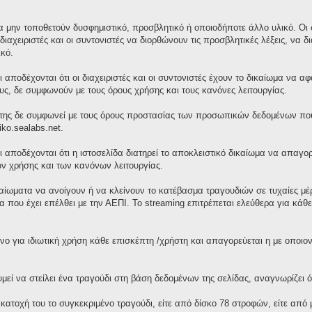
 μην τοποθετούν δυσφημιστικό, προσβλητικό ή οποιοδήποτε άλλο υλικό. Οι σ
διαχειριστές και οι συντονιστές να διορθώνουν τις προσβλητικές λέξεις, ν
κό.
 αποδέχονται ότι οι διαχειριστές και οι συντονιστές έχουν το δικαίωμα να 
τους, δε συμφωνούν με τους όρους χρήσης και τους κανόνες λειτουργίας.
της δε συμφωνεί με τους όρους προστασίας των προσωπικών δεδομένων που 
iko.sealabs.net.
ι αποδέχονται ότι η ιστοσελίδα διατηρεί το αποκλειστικό δικαίωμα να απαγ
ν χρήσης και των κανόνων λειτουργίας.
ικαίωματα να ανοίγουν ή να κλείνουν το κατέβασμα τραγουδιών σε τυχαίες μ
 που έχει επέλθει με την ΑΕΠΙ. Το streaming επιτρέπεται ελεύθερα για κά
νο για ιδιωτική χρήση κάθε επισκέπτη /χρήστη και απαγορεύεται η με οποι
ί να στείλει ένα τραγούδι στη βάση δεδομένων της σελίδας, αναγνωρίζει ότ
 κατοχή του το συγκεκριμένο τραγούδι, είτε από δίσκο 78 στροφών, είτε απ