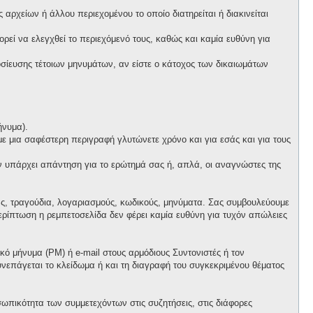
αρχείων ή άλλου περιεχομένου το οποίο διατηρείται ή διακινείται
πορεί να ελεγχθεί το περιεχόμενό τους, καθώς και καμία ευθύνη για
ίευσης τέτοιων μηνυμάτων, αν είστε ο κάτοχος των δικαιωμάτων
ήνυμα).
 με μια σαφέστερη περιγραφή γλυτώνετε χρόνο και για εσάς και για τους
ν υπάρχει απάντηση για το ερώτημά σας ή, απλά, οι αναγνώστες της
ας, τραγούδια, λογαριασμούς, κωδικούς, μηνύματα. Σας συμβουλεύουμε
ρίπτωση η ρεμπετοσελίδα δεν φέρει καμία ευθύνη για τυχόν απώλειες
ό μήνυμα (PM) ή e-mail στους αρμόδιους Συντονιστές ή τον
συνεπάγεται το κλείδωμα ή και τη διαγραφή του συγκεκριμένου θέματος
ωπικότητα των συμμετεχόντων στις συζητήσεις, στις διάφορες