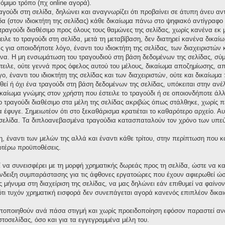
νόμιμο τρόπο (πχ online αγορά).
ραγούδι στη σελίδα, δηλώνει και αναγνωρίζει ότι προβαίνει σε άτυπη άνευ 
δα (στον ιδιοκτήτη της σελίδας) κάθε δικαίωμα πάνω στο ψηφιακό αντίγραφο τ
ο τραγούδι διαθέσιμο προς όλους τους θαμώνες της σελίδας, χωρίς κανένα εκ
ειλε το τραγούδι στη σελίδα, μετά τη μεταβίβαση, δεν διατηρεί κανένα δικ
για οποιοδήποτε λόγο, έναντι του ιδιοκτήτη της σελίδας, των διαχειριστών 
α. Η μη ενσωμάτωση του τραγουδιού στη βάση δεδομένων της σελίδας, σύμ
στειλε, ούτε γεννά προς όφελος αυτού του μέλους, δικαίωμα αποζημίωσης,
ο, έναντι του ιδιοκτήτη της σελίδας και των διαχειριστών, ούτε και δικαίω
ί ή όχι ένα τραγούδι στη βάση δεδομένων της σελίδας, υπόκειται στην ανέλεγ
ικαίωμα γνώμης στον χρήστη που έστειλε το τραγούδι ή σε οποιονδήποτε άλλ
το τραγούδι διαθέσιμο στα μέλη της σελίδας ακριβώς όπως στάλθηκε, χωρίς 
έφυγε. Σημειωτέον ότι στο ξεκαθάρισμα κρατιέται το καθαρότερο αρχείο. Αυτό
σελίδα. Τα διπλοανεβασμένα τραγούδια κατασπαταλούν τον χρόνο των υπεύ
η, έναντι των μελών της αλλά και έναντι κάθε τρίτου, στην περίπτωση που 
νωτέρω προϋποθέσεις.
ί να συνεισφέρει με τη μορφή χρηματικής δωρεάς προς τη σελίδα, ώστε να κ
δειξη συμπαράστασης για τις άφθονες εργατοώρες που έχουν αφιερωθεί ώστε
μήνυμα στη διαχείριση της σελίδας, να μας δηλώνει εάν επιθυμεί να φαίνον
ι τυχόν χρηματική εισφορά δεν συνεπάγεται αγορά κανενός επιπλέον δικαι
οποποιηθούν ανά πάσα στιγμή και χωρίς προειδοποίηση εφόσον παραστεί αν
ιστοσελίδας, όσο και για τα εγγεγραμμένα μέλη του.