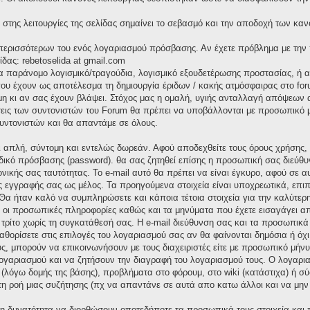
στης λειτουργίες της σελίδας σημαίνει το σεβασμό και την αποδοχή των καν
α περισσότερων του ενός λογαριασμού πρόσβασης. Αν έχετε πρόβλημα με την
ίδας: rebetoselida at gmail.com
ια παράνομο λογισμικό/τραγούδια, λογισμικό εξουδετέρωσης προστασίας, ή
υ έχουν ως αποτέλεσμα τη δημιουργία έριδων / κακής ατμόσφαιρας στο foru
 κι αν σας έχουν βλάψει. Στόχος μας η ομαλή, υγιής ανταλλαγή απόψεων α
σεις των συντονιστών του Forum θα πρέπει να υποβάλλονται με προσωπικό μή
υντονιστών και θα απαντάμε σε όλους.
αι απλή, σύντομη και εντελώς δωρεάν. Αφού αποδεχθείτε τους όρους χρήσης
δικό πρόσβασης (password). θα σας ζητηθεί επίσης η προσωπική σας διεύθυν
ονικής σας ταυτότητας. Το e-mail αυτό θα πρέπει να είναι έγκυρο, αφού σε 
ς εγγραφής σας ως μέλος. Τα προηγούμενα στοιχεία είναι υποχρεωτικά, επιπ
Θα ήταν καλό να συμπληρώσετε και κάποια τέτοια στοιχεία για την καλύτερη
ς οι προσωπικές πληροφορίες καθώς και τα μηνύματα που έχετε εισαγάγει α
ρίτο χωρίς τη συγκατάθεσή σας. Η e-mail διεύθυνση σας και τα προσωπικ
καθορίσετε στις επιλογές του λογαριασμού σας αν θα φαίνονται δημόσια ή όχ
ς, μπορούν να επικοινωνήσουν με τους διαχειριστές είτε με προσωπικό μήνυμ
 λογαριασμού και να ζητήσουν την διαγραφή του λογαριασμού τους. Ο λογαρ
 (λόγω δομής της βάσης), προβλήματα στο φόρουμ, στο wiki (κατάστιχα) ή 
 τη ροή μιας συζήτησης (πχ να απαντάνε σε αυτά απο κατω άλλοι και να μην
 τη δυνατότητα να διορθώσουν οποτεδήποτε τα προσωπικά τους στοιχεία και 