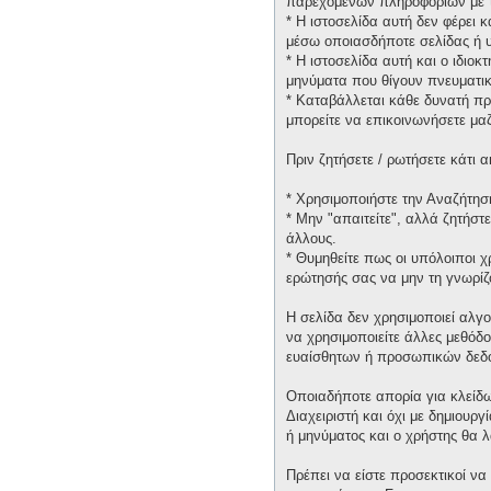
παρεχομένων πληροφοριών με τ
* H ιστοσελίδα αυτή δεν φέρει 
μέσω οποιασδήποτε σελίδας ή υ
* H ιστοσελίδα αυτή και ο ιδιοκ
μηνύματα που θίγουν πνευματικ
* Καταβάλλεται κάθε δυνατή πρ
μπορείτε να επικοινωνήσετε μα
Πριν ζητήσετε / ρωτήσετε κάτι
* Χρησιμοποιήστε την Αναζήτηση
* Μην "απαιτείτε", αλλά ζητήστ
άλλους.
* Θυμηθείτε πως οι υπόλοιποι 
ερώτησής σας να μην τη γνωρίζ
Η σελίδα δεν χρησιμοποιεί αλγ
να χρησιμοποιείτε άλλες μεθόδ
ευαίσθητων ή προσωπικών δεδ
Οποιαδήποτε απορία για κλείδω
Διαχειριστή και όχι με δημιουρ
ή μηνύματος και ο χρήστης θα 
Πρέπει να είστε προσεκτικοί να