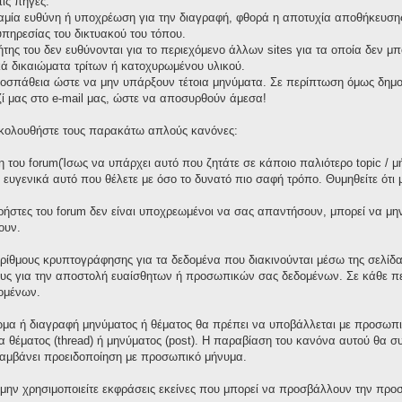
ις πηγές.
καμία ευθύνη ή υποχρέωση για την διαγραφή, φθορά η αποτυχία αποθήκευσης 
πηρεσίας του δικτυακού του τόπου.
τήτης του δεν ευθύνονται για το περιεχόμενο άλλων sites για τα οποία δεν μ
ά δικαιώματα τρίτων ή κατοχυρωμένου υλικού.
οσπάθεια ώστε να μην υπάρξουν τέτοια μηνύματα. Σε περίπτωση όμως δημοσ
ζί μας στο e-mail μας, ώστε να αποσυρθούν άμεσα!
 ακολουθήστε τους παρακάτω απλούς κανόνες:
 του forum(Ίσως να υπάρχει αυτό που ζητάτε σε κάποιο παλιότερο topic / μ
ε ευγενικά αυτό που θέλετε με όσο το δυνατό πιο σαφή τρόπο. Θυμηθείτε ότι
χρήστες του forum δεν είναι υποχρεωμένοι να σας απαντήσουν, μπορεί να μη
ουν.
ορίθμους κρυπτογράφησης για τα δεδομένα που διακινούνται μέσω της σελίδ
ους για την αποστολή ευαίσθητων ή προσωπικών σας δεδομένων. Σε κάθε πε
ομένων.
μα ή διαγραφή μηνύματος ή θέματος θα πρέπει να υποβάλλεται με προσωπικ
γία θέματος (thread) ή μηνύματος (post). Η παραβίαση του κανόνα αυτού θα 
λαμβάνει προειδοποίηση με προσωπικό μήνυμα.
 μην χρησιμοποιείτε εκφράσεις εκείνες που μπορεί να προσβάλλουν την προσ