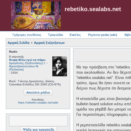
rebetiko.sealabs.net
Γρήγορες συνδέσεις
Τραγούδια
Ετικέτες
Ρεμπετο-pedia (wiki)
Βιβλ
Αρχική Σελίδα
Αρχική Συζητήσεων
Radio
8 ακροατές
Άντρα θέλω εγώ να πάρω
Δραγάτσης (Ογδοντάκης) Ι.
-
Φραντζεσκοπούλου Μ.
Με την πρόσβαση στο “rebetiko.se
(Πολίτισσα)
που ακολουθούν. Αν δεν δέχεστ
- 1934
“rebetiko.sealabs.net”. Είναι 
Βιολί : Γιάννης Δραγάτσης. Δίσκος
τρόπο, όμως θα ήταν συνετό εκ 
Columbia Ελλάδος DG 2060 (CG-876).
δείχνει πως δέχεστε ότι δεσμε
Η ιστοσελίδα μας είναι βασισμέ
Απευθείας:
https://rebetiko.sealabs.net/radio
bulletin board solution κάτω
ομάδα του phpBB δεν μπορεί να
Για περισσότερες πληροφορίες 
Η ρεμπετοσελίδα rebetiko.seala
ομαλή λειτουργία του ιστοχώρο