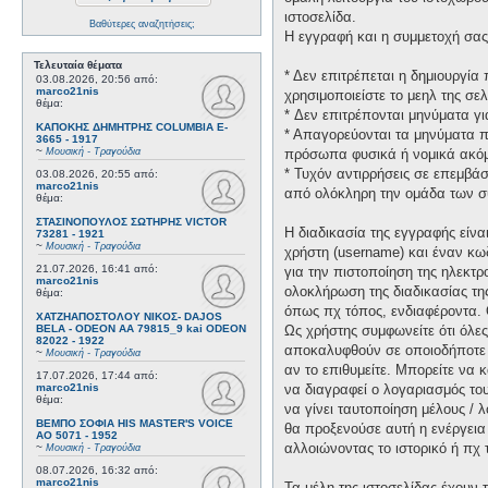
ιστοσελίδα.
Βαθύτερες αναζητήσεις;
Η εγγραφή και η συμμετοχή σας 
Τελευταία θέματα
* Δεν επιτρέπεται η δημιουργί
03.08.2026, 20:56
από:
marco21nis
χρησιμοποιείστε το μεηλ της σελ
θέμα:
* Δεν επιτρέπονται μηνύματα γ
ΚΑΠΟΚΗΣ ΔΗΜΗΤΡΗΣ COLUMBIA E-
* Απαγορεύονται τα μηνύματα πο
3665 - 1917
~
Μουσική - Τραγούδια
πρόσωπα φυσικά ή νομικά ακόμη
* Τυχόν αντιρρήσεις σε επεμβά
03.08.2026, 20:55
από:
marco21nis
από ολόκληρη την ομάδα των σ
θέμα:
ΣΤΑΣΙΝΟΠΟΥΛΟΣ ΣΩΤΗΡΗΣ VICTOR
Η διαδικασία της εγγραφής είν
73281 - 1921
~
Μουσική - Τραγούδια
χρήστη (username) και έναν κω
21.07.2026, 16:41
από:
για την πιστοποίηση της ηλεκτρ
marco21nis
ολοκλήρωση της διαδικασίας τη
θέμα:
όπως πχ τόπος, ενδιαφέροντα. 
ΧΑΤΖΗΑΠΟΣΤΟΛΟΥ ΝΙΚΟΣ- DAJOS
BELA - ODEON AA 79815_9 kai ODEON
Ως χρήστης συμφωνείτε ότι όλε
82022 - 1922
αποκαλυφθούν σε οποιοδήποτε τ
~
Μουσική - Τραγούδια
αν το επιθυμείτε. Μπορείτε να 
17.07.2026, 17:44
από:
marco21nis
να διαγραφεί ο λογαριασμός του
θέμα:
να γίνει ταυτοποίηση μέλους /
ΒΕΜΠΟ ΣΟΦΙΑ HIS MASTER'S VOICE
θα προξενούσε αυτή η ενέργεια
AO 5071 - 1952
αλλοιώνοντας το ιστορικό ή πχ
~
Μουσική - Τραγούδια
08.07.2026, 16:32
από:
marco21nis
Τα μέλη της ιστοσελίδας έχουν