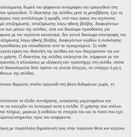
ανταλλάγματος δωρεά του ψηφιακού αντιγράφου του τραγουδιού στη
ου τραγουδιού. Ο ιδιοκτήτης της σελίδας μετά τη μεταβίβαση, έχει τη
 μέρους τους αντάλλαγμα ή αμοιβή, υπό τους όρους του ισχύοντος
αίωμα αποζημίωσης, αποζημίωσης λόγω ηθικής βλάβης, διαφυγόντων
και των μελών της σελίδας, ούτε και δικαίωμα προσδοκίας για
φωνα με τον ισχύοντα κανονισμό, δεν γεννά δικαίωμα επιστροφής του
 αποζημίωσης λόγω ηθικής βλάβης, διαφυγόντων κερδών ή ανάκλησης
μα προσδοκίας για οποιοδήποτε από τα προηγούμενα. Σε κάθε
κτη κρίση του ιδιοκτήτη της σελίδας και των διαχειριστών της και
ο χρήστη. Ο ιδιοκτήτης της σελίδας υπόσχεται ότι, σύμφωνα με τον
περικοπές ή αλλοιώσεις με εξαίρεση εάν προϋπήρχε στη σελίδα, οπότε
 δικαιολογείται διότι πρέπει να γίνεται έλεγχος, αν υπάρχει ή μη η
θυνων της σελίδας.
κάποιος θαμώνας στείλει τραγούδι στη βάση δεδομένων χωρίς, εν
αλύπτονται τα έξοδα συντήρησης, ενοικίασης μηχανημάτων και
 να συνεχίζει να λειτουργεί αυτή η σελίδα. Ο χρήστης που στέλνει
ται πλήρως, μερικώς ή καθόλου τα στοιχεία του και το ποσό που έχει
ώματος/υπηρεσίας προς τον εισφέροντα.
άγκη με παράλληλη δημοσίευσή τους στην παρούσα θέση και ισχύουν