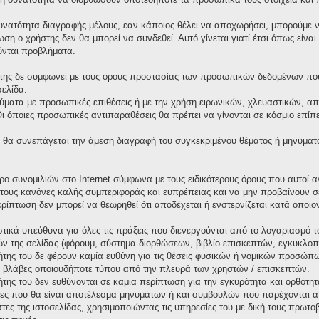
υνατότητα διαγραφής μέλους, εαν κάποιος θέλει να αποχωρήσει, μπορούμε να
ωση ο χρήστης δεν θα μπορεί να συνδεθεί. Αυτό γίνεται γιατί έτσι όπως είνα
ύνται προβλήματα.
της δε συμφωνεί με τους όρους προστασίας των προσωπικών δεδομένων που 
σελίδα.
ματα με προσωπικές επιθέσεις ή με την χρήση ειρωνικών, χλευαστικών, απ
όποιες προσωπικές αντιπαραθέσεις θα πρέπει να γίνονται σε κόσμιο επίπεδ
θα συνεπάγεται την άμεση διαγραφή του συγκεκριμένου θέματος ή μηνύματ
χώρο συνομιλιών στο Internet σύμφωνα με τους ειδικότερους όρους που αυτο
τους κανόνες καλής συμπεριφοράς και ευπρέπειας και να μην προβαίνουν σ
περίπτωση δεν μπορεί να θεωρηθεί ότι αποδέχεται ή ενστερνίζεται κατά οπο
τικά υπεύθυνα για όλες τις πράξεις που διενεργούνται από το λογαριασμό τ
ν της σελίδας (φόρουμ, σύστημα διορθώσεων, βιβλίο επισκεπτών, εγκυκλοπαί
κτήτης του δε φέρουν καμία ευθύνη για τις θέσεις φυσικών ή νομικών προσώ
 ή βλάβες οποιουδήποτε τύπου από την πλευρά των χρηστών / επισκεπτών.
κτήτης του δεν ευθύνονται σε καμία περίπτωση για την εγκυρότητα και ορθότ
ιες που θα είναι αποτέλεσμα μηνυμάτων ή και συμβουλών που παρέχονται α
στες της ιστοσελίδας, χρησιμοποιώντας τις υπηρεσίες του με δική τους πρω