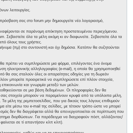
όνων λειτουργίας.
 πρόσβαση σας στο forum μην δημιουργείτε νέο λογαριασμό,
 αναφέρονται σε παράνομη απόκτηση προστατευμένου περιεχόμενου.
m. Σεβαστείτε όλα τα μέλη ακόμη κι αν διαφωνείτε. Σεβαστείτε όλα τα
πό όλους τους χρήστες.
νυμα (πμ) στο συντονιστή και όχι δημόσια. Κατόπιν θα συζητούνται
, θα πρέπει να συμπληρώσετε μια φόρμα, επιλέγοντας ένα όνομα
ση ηλεκτρονικής αλληλογραφίας (e-mail), η οποία θα χρησιμοποιηθεί
αυτό θα σας σταλούν όλες οι απαραίτητες οδηγίες για τη δωρεάν
λέον μπορείτε προαιρετικά να συμπληρώσετε επί πλέον στοιχεία,
 επικοινωνία και γνωριμία μεταξύ των μελών.
ποθηκεύονται σε μια βάση δεδομένων. Οι πληροφορίες δεν θα
ά σας στοιχεία μπορούν να παραμείνουν κρυφά από τα υπόλοιπα μέλη,
ι. Τα μέλη της ρεμπετοσελίδας, που για δικούς τους λόγους επιθυμούν
α είτε μέσω του e-mail της σελίδας, με τέτοιον τρόπο ώστε να μπορεί
ιασμός δεν θα διαγράφεται αλλά θα απενεργοποιείται σε περίπτωση που
σύστημα διορθώσεων. Για παράδειγμα να διαγραφούν πόστ, αλλάζοντας/
 φαίνεται σε τί απαντήσαν κλπ κλπ).
πληροφορίες, καθώς και να τα επικαιροποιήσουν.