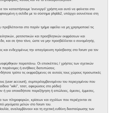
 τον καταστήσουμε 'ανενεργό' χρήστη και αυτό να φαίνεται στο
ι φτιαγμένη η σελίδα με το σύστημα phpbb2, υπάρχει ασυνέπεια στη
προβλέπονται στο παρόν τμήμα οφείλει να μη χρησιμοποιεί τις
ειλητικών, ρατσιστικών και προσβλητικών εκφράσεων και
ο, και σε ήπιο τόνο, ώστε να μην προσβάλλεται ο συνομιλητής.
ος και ενδεχομένως την απαγόρευση πρόσβασης στο forum για τον
ί αναφέρθηκαν παραπάνω. Οι επισκέπτες / χρήστες των σχετικών
ε παράνομες ή ανήθικες διατυπώσεις.
ιονδήποτε τρόπο τις εκφραζόμενες σε αυτούς τους χώρους προσωπικές
ους (user account), συμπεριλαμβανομένου του περιεχομένου που
δεια "wiki", τσατ, αφιερώσεις στο ράδιο)
πων ή για οποιαδήποτε παρεξήγηση ή απώλειες, άμεσες, έμμεσες,
ητα των πληροφοριών, κρίσεων και σχολίων που περιέχονται σε
πό μηνύματα μελών στο forum του.
τοβουλία, αναλαμβάνουν και τη σχετική ευθύνη διασταύρωσης των