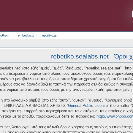
ιοθήκη
rembetiko.gr
aptaliko.gr
rebetiko.sealabs.net - Όροι 
alabs.net” (στο εξής “εμείς”, “εμάς”, “δικό μας”, “rebetiko.sealabs.net”, “htt
ε ότι δεσμεύεστε νομικά από όλους τους ακόλουθους όρους τότε παρακαλούμ
πιθανόν να μεταβάλλουμε τους όρους οποιαδήποτε χρονική στιγμή και θα επι
μέρους σας να ξαναδιαβάζετε τακτικά την παρούσα σελίδα καθώς η συνεχιζόμ
ύεστε νομικά από αυτούς τους όρους με την ανανεωμένη και/ή τροποποιημένη
νη στο λογισμικό phpBB (στο εξής “αυτοί”, “αυτών”, “αυτούς”, “λογισμικό ph
 από ΓΕΝΙΚΗ ΑΔΕΙΑ ΔΗΜΟΣΙΑΣ ΧΡΗΣΗΣ “
General Public License
” (hereinafter
 ασκήσει την επιρροή στο περιεχόμενο και τους στόχους, τους οποίους ο χρ
σχετικά με το phpBB, παρακαλούμε δείτε τα παρακάτω:
http://www.phpbb.co
bs.net, λειτουργεί υπό τους κάτωθι όρους χρήσης τους οποίους ο επισκέπτης 
υ. Οι ακόλουθοι κανόνες λειτουργίας θεσπίστηκαν ώστε να διασφαλίσουν τη