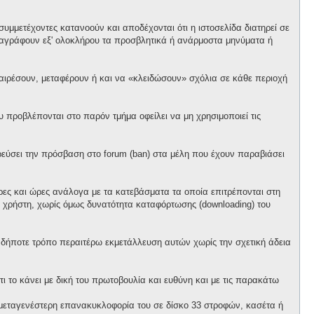
υμμετέχοντες κατανοούν και αποδέχονται ότι η ιστοσελίδα διατηρεί σε
α διαγράφουν εξ' ολοκλήρου τα προσβλητικά ή ανάρμοστα μηνύματα ή
αφαιρέσουν, μεταφέρουν ή και να «κλειδώσουν» σχόλια σε κάθε περιοχή
προβλέπονται στο παρόν τμήμα οφείλει να μη χρησιμοποιεί τις
ορεύσει την πρόσβαση στο forum (ban) στα μέλη που έχουν παραβιάσει
έρες και ώρες ανάλογα με τα κατεβάσματα τα οποία επιτρέπονται στη
θε χρήστη, χωρίς όμως δυνατότητα καταφόρτωσης (downloading) του
ονδήποτε τρόπο περαιτέρω εκμετάλλευση αυτών χωρίς την σχετική άδεια
ι το κάνει με δική του πρωτοβουλία και ευθύνη και με τις παρακάτω
ό μεταγενέστερη επανακυκλοφορία του σε δίσκο 33 στροφών, κασέτα ή