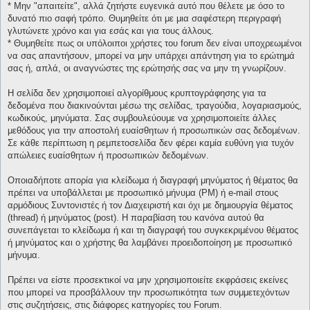
* Μην "απαιτείτε", αλλά ζητήστε ευγενικά αυτό που θέλετε με όσο το
δυνατό πιο σαφή τρόπο. Θυμηθείτε ότι με μια σαφέστερη περιγραφή
γλυτώνετε χρόνο και για εσάς και για τους άλλους.
* Θυμηθείτε πως οι υπόλοιποι χρήστες του forum δεν είναι υποχρεωμένοι
να σας απαντήσουν, μπορεί να μην υπάρχει απάντηση για το ερώτημά
σας ή, απλά, οι αναγνώστες της ερώτησής σας να μην τη γνωρίζουν.
Η σελίδα δεν χρησιμοποιεί αλγορίθμους κρυπτογράφησης για τα
δεδομένα που διακινούνται μέσω της σελίδας, τραγούδια, λογαριασμούς,
κωδικούς, μηνύματα. Σας συμβουλεύουμε να χρησιμοποιείτε άλλες
μεθόδους για την αποστολή ευαίσθητων ή προσωπικών σας δεδομένων.
Σε κάθε περίπτωση η ρεμπετοσελίδα δεν φέρει καμία ευθύνη για τυχόν
απώλειες ευαίσθητων ή προσωπικών δεδομένων.
Οποιαδήποτε απορία για κλείδωμα ή διαγραφή μηνύματος ή θέματος θα
πρέπει να υποβάλλεται με προσωπικό μήνυμα (PM) ή e-mail στους
αρμόδιους Συντονιστές ή τον Διαχειριστή και όχι με δημιουργία θέματος
(thread) ή μηνύματος (post). Η παραβίαση του κανόνα αυτού θα
συνεπάγεται το κλείδωμα ή και τη διαγραφή του συγκεκριμένου θέματος
ή μηνύματος και ο χρήστης θα λαμβάνει προειδοποίηση με προσωπικό
μήνυμα.
Πρέπει να είστε προσεκτικοί να μην χρησιμοποιείτε εκφράσεις εκείνες
που μπορεί να προσβάλλουν την προσωπικότητα των συμμετεχόντων
στις συζητήσεις, στις διάφορες κατηγορίες του Forum.