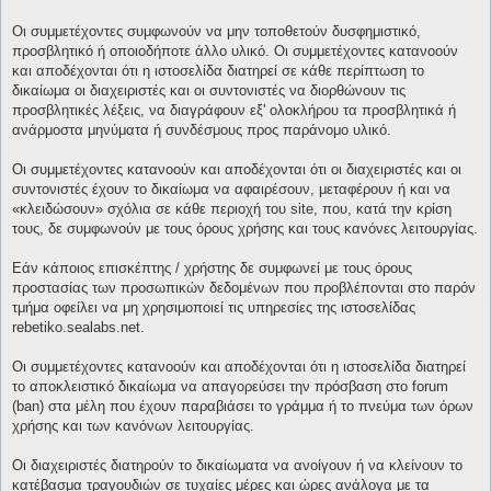
Οι συμμετέχοντες συμφωνούν να μην τοποθετούν δυσφημιστικό,
προσβλητικό ή οποιοδήποτε άλλο υλικό. Οι συμμετέχοντες κατανοούν
και αποδέχονται ότι η ιστοσελίδα διατηρεί σε κάθε περίπτωση το
δικαίωμα οι διαχειριστές και οι συντονιστές να διορθώνουν τις
προσβλητικές λέξεις, να διαγράφουν εξ' ολοκλήρου τα προσβλητικά ή
ανάρμοστα μηνύματα ή συνδέσμους προς παράνομο υλικό.
Οι συμμετέχοντες κατανοούν και αποδέχονται ότι οι διαχειριστές και οι
συντονιστές έχουν το δικαίωμα να αφαιρέσουν, μεταφέρουν ή και να
«κλειδώσουν» σχόλια σε κάθε περιοχή του site, που, κατά την κρίση
τους, δε συμφωνούν με τους όρους χρήσης και τους κανόνες λειτουργίας.
Εάν κάποιος επισκέπτης / χρήστης δε συμφωνεί με τους όρους
προστασίας των προσωπικών δεδομένων που προβλέπονται στο παρόν
τμήμα οφείλει να μη χρησιμοποιεί τις υπηρεσίες της ιστοσελίδας
rebetiko.sealabs.net.
Οι συμμετέχοντες κατανοούν και αποδέχονται ότι η ιστοσελίδα διατηρεί
το αποκλειστικό δικαίωμα να απαγορεύσει την πρόσβαση στο forum
(ban) στα μέλη που έχουν παραβιάσει το γράμμα ή το πνεύμα των όρων
χρήσης και των κανόνων λειτουργίας.
Οι διαχειριστές διατηρούν το δικαίωματα να ανοίγουν ή να κλείνουν το
κατέβασμα τραγουδιών σε τυχαίες μέρες και ώρες ανάλογα με τα