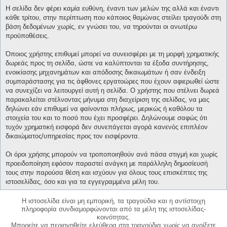
Η σελίδα δεν φέρει καμία ευθύνη, έναντι των μελών της αλλά και έναντι
κάθε τρίτου, στην περίπτωση που κάποιος θαμώνας στείλει τραγούδι στη
βάση δεδομένων χωρίς, εν γνώσει του, να τηρούνται οι ανωτέρω
προϋποθέσεις.
Όποιος χρήστης επιθυμεί μπορεί να συνεισφέρει με τη μορφή χρηματικής
δωρεάς προς τη σελίδα, ώστε να καλύπτονται τα έξοδα συντήρησης,
ενοικίασης μηχανημάτων και απόδοσης δικαιωμάτων ή σαν ένδειξη
συμπαράστασης για τις άφθονες εργατοώρες που έχουν αφιερωθεί ώστε
να συνεχίζει να λειτουργεί αυτή η σελίδα. Ο χρήστης που στέλνει δωρεά
παρακαλείται στέλνοντας μήνυμα στη διαχείριση της σελίδας, να μας
δηλώνει εάν επιθυμεί να φαίνονται πλήρως, μερικώς ή καθόλου τα
στοιχεία του και το ποσό που έχει προσφέρει. Δηλώνουμε σαφώς ότι
τυχόν χρηματική εισφορά δεν συνεπάγεται αγορά κανενός επιπλέον
δικαιώματος/υπηρεσίας προς τον εισφέροντα.
Οι όροι χρήσης μπορούν να τροποποιηθούν ανά πάσα στιγμή και χωρίς
προειδοποίηση εφόσον παραστεί ανάγκη με παράλληλη δημοσίευσή
τους στην παρούσα θέση και ισχύουν για όλους τους επισκέπτες της
ιστοσελίδας, όσο και για τα εγγεγραμμένα μέλη του.
Η ιστοσελίδα είναι μη εμπορική, τα τραγούδια και η αντίστοιχη
πληροφορία συνδιαμορφώνονται από τα μέλη της ιστοσελίδας-
κοινότητας.
Μπορείτε να περιηγηθείτε ελεύθερα στα τραγούδια χωρίς να ανοίξετε