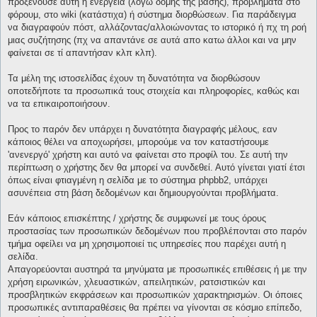
προξενούσε αυτή η ενέργεια (λόγω δομής της βάσης), προβλήματα στο
φόρουμ, στο wiki (κατάστιχα) ή σύστημα διορθώσεων. Για παράδειγμα
να διαγραφούν πόστ, αλλάζοντας/αλλοιώνοντας το ιστορικό ή πχ τη ροή
μιας συζήτησης (πχ να απαντάνε σε αυτά απο κατω άλλοι και να μην
φαίνεται σε τί απαντήσαν κλπ κλπ).
Τα μέλη της ιστοσελίδας έχουν τη δυνατότητα να διορθώσουν
οποτεδήποτε τα προσωπικά τους στοιχεία και πληροφορίες, καθώς και
να τα επικαιροποιήσουν.
Προς το παρόν δεν υπάρχει η δυνατότητα διαγραφής μέλους, εαν
κάποιος θέλει να αποχωρήσει, μπορούμε να τον καταστήσουμε
'ανενεργό' χρήστη και αυτό να φαίνεται στο προφίλ του. Σε αυτή την
περίπτωση ο χρήστης δεν θα μπορεί να συνδεθεί. Αυτό γίνεται γιατί έτσι
όπως είναι φτιαγμένη η σελίδα με το σύστημα phpbb2, υπάρχει
ασυνέπεια στη βάση δεδομένων και δημιουργούνται προβλήματα.
Εάν κάποιος επισκέπτης / χρήστης δε συμφωνεί με τους όρους
προστασίας των προσωπικών δεδομένων που προβλέπονται στο παρόν
τμήμα οφείλει να μη χρησιμοποιεί τις υπηρεσίες που παρέχει αυτή η
σελίδα.
Απαγορεύονται αυστηρά τα μηνύματα με προσωπικές επιθέσεις ή με την
χρήση ειρωνικών, χλευαστικών, απειλητικών, ρατσιστικών και
προσβλητικών εκφράσεων και προσωπικών χαρακτηρισμών. Οι όποιες
προσωπικές αντιπαραθέσεις θα πρέπει να γίνονται σε κόσμιο επίπεδο,