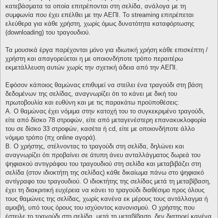
κατεβάσματα τα οποία επιτρέπονται στη σελίδα, ανάλογα με τη
συμφωνία που έχει επέλθει με την ΑΕΠΙ. Το streaming επιτρέπεται
ελεύθερα για κάθε χρήστη, χωρίς όμως δυνατότητα καταφόρτωσης
(downloading) του τραγουδιού.
Τα μουσικά έργα παρέχονται μόνο για ιδιωτική χρήση κάθε επισκέπτη /
χρήστη και απαγορεύεται η με οποιονδήποτε τρόπο περαιτέρω
εκμετάλλευση αυτών χωρίς την σχετική άδεια από την ΑΕΠΙ.
Εφόσον κάποιος θαμώνας επιθυμεί να στείλει ένα τραγούδι στη βάση
δεδομένων της σελίδας, αναγνωρίζει ότι το κάνει με δική του
πρωτοβουλία και ευθύνη και με τις παρακάτω προϋποθέσεις:
Α. Ο θαμώνας έχει νόμιμα στην κατοχή του το συγκεκριμένο τραγούδι,
είτε από δίσκο 78 στροφών, είτε από μεταγενέστερη επανακυκλοφορία
του σε δίσκο 33 στροφών, κασέτα ή cd, είτε με οποιονδήποτε άλλο
νόμιμο τρόπο (πχ online αγορά).
Β. Ο χρήστης, στέλνοντας το τραγούδι στη σελίδα, δηλώνει και
αναγνωρίζει ότι προβαίνει σε άτυπη άνευ ανταλλάγματος δωρεά του
ψηφιακού αντιγράφου του τραγουδιού στη σελίδα και μεταβιβάζει στη
σελίδα (στον ιδιοκτήτη της σελίδας) κάθε δικαίωμα πάνω στο ψηφιακό
αντίγραφο του τραγουδιού. Ο ιδιοκτήτης της σελίδας μετά τη μεταβίβαση,
έχει τη διακριτική ευχέρεια να κάνει το τραγούδι διαθέσιμο προς όλους
τους θαμώνες της σελίδας, χωρίς κανένα εκ μέρους τους αντάλλαγμα ή
αμοιβή, υπό τους όρους του ισχύοντος κανονισμού. Ο χρήστης που
έστειλε το τραγούδι στη σελίδα, μετά τη μεταβίβαση, δεν διατηρεί κανένα