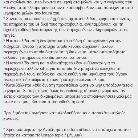
και σχολίων που περιέχονται σε μηνύματα μελών και για ενέργειες που
θα είναι αποτέλεσμα μηνυμάτων ή και συμβουλών που παρέχονται από
μηνύματα μελών στο forum του.
* Συνεπώς, οι επισκέπτες / χρήστες της ιστοσελίδας, χρησιμοποιώντας
τις υπηρεσίες του με δική τους πρωτοβουλία, αναλαμβάνουν και τη
σχετική ευθύνη διασταύρωσης των παρεχομένων πληροφοριών με τις
πηγές.
* H ιστοσελίδα αυτή δεν φέρει καμία ευθύνη ή υποχρέωση για την
διαγραφή, φθορά η αποτυχία αποθήκευσης αρχείων ή άλλου
περιεχομένου το οποίο διατηρείται ή διακινείται μέσω οποιασδήποτε
σελίδας ή υπηρεσίας του δικτυακού του τόπου.
* H ιστοσελίδα αυτή και ο ιδιοκτήτης του δεν ευθύνονται για το
περιεχόμενο άλλων sites για τα οποία δεν μπορεί να ελεγχθεί το
περιεχόμενό τους, καθώς και καμία ευθύνη για μηνύματα που θίγουν
πνευματικά δικαιώματα τρίτων ή κατοχυρωμένου υλικού.
* Καταβάλλεται κάθε δυνατή προσπάθεια ώστε να μην υπάρξουν τέτοια
μηνύματα. Σε περίπτωση όμως δημοσίευσης τέτοιων μηνυμάτων, αν
είστε ο κάτοχος των δικαιωμάτων μπορείτε να επικοινωνήσετε μαζί μας
στο e-mail μας, ώστε να αποσυρθούν άμεσα!
Πριν ζητήσετε / ρωτήσετε κάτι ακολουθήστε τους παρακάτω απλούς
κανόνες:
* Χρησιμοποιήστε την Αναζήτηση του forum(Ίσως να υπάρχει αυτό που
ζητάτε σε κάποιο παλιότερο topic / μήνυμα).