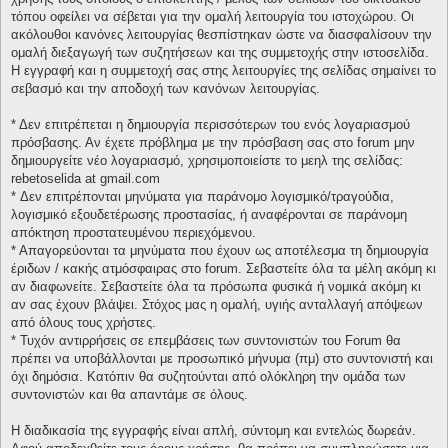
τόπου οφείλει να σέβεται για την ομαλή λειτουργία του ιστοχώρου. Οι
ακόλουθοι κανόνες λειτουργίας θεσπίστηκαν ώστε να διασφαλίσουν την
ομαλή διεξαγωγή των συζητήσεων και της συμμετοχής στην ιστοσελίδα.
Η εγγραφή και η συμμετοχή σας στης λειτουργίες της σελίδας σημαίνει το
σεβασμό και την αποδοχή των κανόνων λειτουργίας.
* Δεν επιτρέπεται η δημιουργία περισσότερων του ενός λογαριασμού
πρόσβασης. Αν έχετε πρόβλημα με την πρόσβαση σας στο forum μην
δημιουργείτε νέο λογαριασμό, χρησιμοποιείστε το μεηλ της σελίδας:
rebetoselida at gmail.com
* Δεν επιτρέπονται μηνύματα για παράνομο λογισμικό/τραγούδια,
λογισμικό εξουδετέρωσης προστασίας, ή αναφέρονται σε παράνομη
απόκτηση προστατευμένου περιεχόμενου.
* Απαγορεύονται τα μηνύματα που έχουν ως αποτέλεσμα τη δημιουργία
έριδων / κακής ατμόσφαιρας στο forum. Σεβαστείτε όλα τα μέλη ακόμη κι
αν διαφωνείτε. Σεβαστείτε όλα τα πρόσωπα φυσικά ή νομικά ακόμη κι
αν σας έχουν βλάψει. Στόχος μας η ομαλή, υγιής ανταλλαγή απόψεων
από όλους τους χρήστες.
* Τυχόν αντιρρήσεις σε επεμβάσεις των συντονιστών του Forum θα
πρέπει να υποβάλλονται με προσωπικό μήνυμα (πμ) στο συντονιστή και
όχι δημόσια. Κατόπιν θα συζητούνται από ολόκληρη την ομάδα των
συντονιστών και θα απαντάμε σε όλους.
Η διαδικασία της εγγραφής είναι απλή, σύντομη και εντελώς δωρεάν.