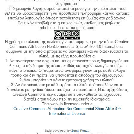
λογαριασμό.
Η δημιουργία λογαριασμού απαιτείται μόνο για την περίπτωση που
θέλετε να μορφοποιήσετε ή να προσθέσετε πληροφορία και για κάποιες
επιπλέον λειτουργίες όπως η τοποθέτηση επιθυμίας στο ραδιόφωνο.
Για τυχόν προβλήματα ή επικοινωνία, στείλτε μας μεηλ στο
rebetoselida παπάκι gmail.com
Η χρήση του υλικού της σελίδας γίνεται σύμφωνα με την άδεια Creative
Commons Attribution-NonCommercial-ShareAlike 4.0 International,
σύμφωνα με την οποία μπορείτε να διανείμετε και να διασκευάσετε το
υλικό, με τις εξής προϋποθέσεις:
1. Να αναφέρετε τον αρχικό και τους μεταγενέστερους δημιουργούς του
υλικού, το σύνδεσμο της άδειας καθώς και τυχόν αλλαγές που έχετε
κάνει στο υλικό. Οι παραπάνω αναφορές γίνονται με κάθε εύλογο
τρόπο και δεν πρέπει να υπονοείται η αποδοχή του δημιουργού.
2. Δεν μπορείτε να κάνετε εμπορική χρήση του υλικού.
3. Αν διασκευάσετε με κάθε τρόπο το υλικό, πρέπει πλέον να το
διανείμετε με την ίδια άδεια που έχει το πρωτότυπο. Η ύπαρξη άδειας
Creative Commons δεν αναιρεί ούτε υποκαθιστά τις ισχύουσες
διατάξεις του νόμου περί πνευματικής ιδιοκτησίας.
This work is licensed under a
Creative Commons Attribution-NonCommercial-ShareAlike 4.0
International License
.
Style developer by
Zuma Portal
,