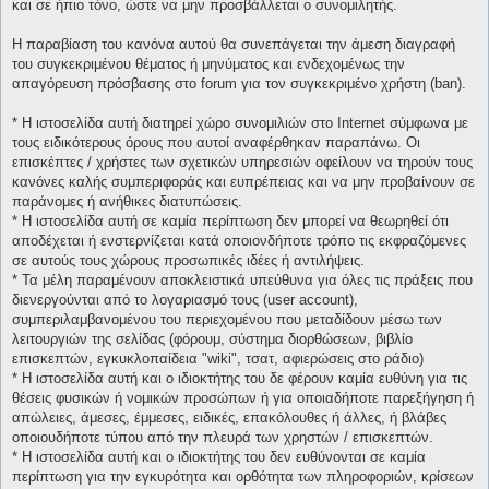
και σε ήπιο τόνο, ώστε να μην προσβάλλεται ο συνομιλητής.
Η παραβίαση του κανόνα αυτού θα συνεπάγεται την άμεση διαγραφή
του συγκεκριμένου θέματος ή μηνύματος και ενδεχομένως την
απαγόρευση πρόσβασης στο forum για τον συγκεκριμένο χρήστη (ban).
* H ιστοσελίδα αυτή διατηρεί χώρο συνομιλιών στο Internet σύμφωνα με
τους ειδικότερους όρους που αυτοί αναφέρθηκαν παραπάνω. Οι
επισκέπτες / χρήστες των σχετικών υπηρεσιών οφείλουν να τηρούν τους
κανόνες καλής συμπεριφοράς και ευπρέπειας και να μην προβαίνουν σε
παράνομες ή ανήθικες διατυπώσεις.
* H ιστοσελίδα αυτή σε καμία περίπτωση δεν μπορεί να θεωρηθεί ότι
αποδέχεται ή ενστερνίζεται κατά οποιονδήποτε τρόπο τις εκφραζόμενες
σε αυτούς τους χώρους προσωπικές ιδέες ή αντιλήψεις.
* Τα μέλη παραμένουν αποκλειστικά υπεύθυνα για όλες τις πράξεις που
διενεργούνται από το λογαριασμό τους (user account),
συμπεριλαμβανομένου του περιεχομένου που μεταδίδουν μέσω των
λειτουργιών της σελίδας (φόρουμ, σύστημα διορθώσεων, βιβλίο
επισκεπτών, εγκυκλοπαίδεια "wiki", τσατ, αφιερώσεις στο ράδιο)
* H ιστοσελίδα αυτή και ο ιδιοκτήτης του δε φέρουν καμία ευθύνη για τις
θέσεις φυσικών ή νομικών προσώπων ή για οποιαδήποτε παρεξήγηση ή
απώλειες, άμεσες, έμμεσες, ειδικές, επακόλουθες ή άλλες, ή βλάβες
οποιουδήποτε τύπου από την πλευρά των χρηστών / επισκεπτών.
* H ιστοσελίδα αυτή και ο ιδιοκτήτης του δεν ευθύνονται σε καμία
περίπτωση για την εγκυρότητα και ορθότητα των πληροφοριών, κρίσεων