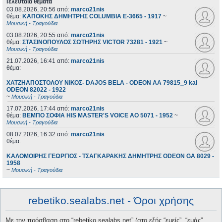
Τελευταία θέματα
03.08.2026, 20:56
από:
marco21nis
θέμα:
ΚΑΠΟΚΗΣ ΔΗΜΗΤΡΗΣ COLUMBIA E-3665 - 1917
~
Μουσική - Τραγούδια
03.08.2026, 20:55
από:
marco21nis
θέμα:
ΣΤΑΣΙΝΟΠΟΥΛΟΣ ΣΩΤΗΡΗΣ VICTOR 73281 - 1921
~
Μουσική - Τραγούδια
21.07.2026, 16:41
από:
marco21nis
θέμα:
ΧΑΤΖΗΑΠΟΣΤΟΛΟΥ ΝΙΚΟΣ- DAJOS BELA - ODEON AA 79815_9 kai
ODEON 82022 - 1922
~
Μουσική - Τραγούδια
17.07.2026, 17:44
από:
marco21nis
θέμα:
ΒΕΜΠΟ ΣΟΦΙΑ HIS MASTER'S VOICE AO 5071 - 1952
~
Μουσική - Τραγούδια
08.07.2026, 16:32
από:
marco21nis
θέμα:
ΚΑΛΟΜΟΙΡΗΣ ΓΕΩΡΓΙΟΣ - ΤΣΑΓΚΑΡΑΚΗΣ ΔΗΜΗΤΡΗΣ ODEON GA 8029 -
1958
~
Μουσική - Τραγούδια
rebetiko.sealabs.net - Όροι χρήσης
Με την πρόσβαση στο “rebetiko.sealabs.net” (στο εξής “εμείς”, “εμάς”,