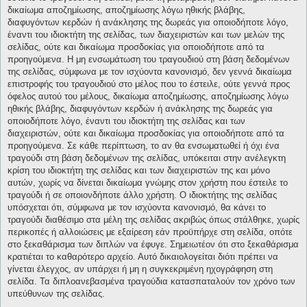
δικαίωμα αποζημίωσης, αποζημίωσης λόγω ηθικής βλάβης,
διαφυγόντων κερδών ή ανάκλησης της δωρεάς για οποιοδήποτε λόγο,
έναντι του ιδιοκτήτη της σελίδας, των διαχειριστών και των μελών της
σελίδας, ούτε και δικαίωμα προσδοκίας για οποιοδήποτε από τα
προηγούμενα. Η μη ενσωμάτωση του τραγουδιού στη βάση δεδομένων
της σελίδας, σύμφωνα με τον ισχύοντα κανονισμό, δεν γεννά δικαίωμα
επιστροφής του τραγουδιού στο μέλος που το έστειλε, ούτε γεννά προς
όφελος αυτού του μέλους, δικαίωμα αποζημίωσης, αποζημίωσης λόγω
ηθικής βλάβης, διαφυγόντων κερδών ή ανάκλησης της δωρεάς για
οποιοδήποτε λόγο, έναντι του ιδιοκτήτη της σελίδας και των
διαχειριστών, ούτε και δικαίωμα προσδοκίας για οποιοδήποτε από τα
προηγούμενα. Σε κάθε περίπτωση, το αν θα ενσωματωθεί ή όχι ένα
τραγούδι στη βάση δεδομένων της σελίδας, υπόκειται στην ανέλεγκτη
κρίση του ιδιοκτήτη της σελίδας και των διαχειριστών της και μόνο
αυτών, χωρίς να δίνεται δικαίωμα γνώμης στον χρήστη που έστειλε το
τραγούδι ή σε οποιονδήποτε άλλο χρήστη. Ο ιδιοκτήτης της σελίδας
υπόσχεται ότι, σύμφωνα με τον ισχύοντα κανονισμό, θα κάνει το
τραγούδι διαθέσιμο στα μέλη της σελίδας ακριβώς όπως στάλθηκε, χωρίς
περικοπές ή αλλοιώσεις με εξαίρεση εάν προϋπήρχε στη σελίδα, οπότε
στο ξεκαθάρισμα των διπλών να έφυγε. Σημειωτέον ότι στο ξεκαθάρισμα
κρατιέται το καθαρότερο αρχείο. Αυτό δικαιολογείται διότι πρέπει να
γίνεται έλεγχος, αν υπάρχει ή μη η συγκεκριμένη ηχογράφηση στη
σελίδα. Τα διπλοανεβασμένα τραγούδια κατασπαταλούν τον χρόνο των
υπεύθυνων της σελίδας.