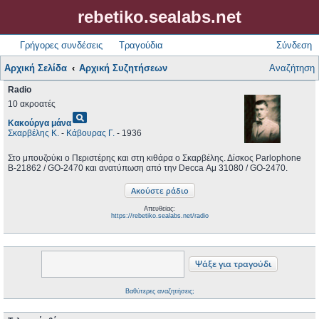
rebetiko.sealabs.net
Γρήγορες συνδέσεις
Τραγούδια
Σύνδεση
Αρχική Σελίδα
Αρχική Συζητήσεων
Αναζήτηση
Radio
10 ακροατές
pageview
Κακούργα μάνα
Σκαρβέλης Κ.
-
Κάβουρας Γ.
- 1936
Στο μπουζούκι ο Περιστέρης και στη κιθάρα ο Σκαρβέλης. Δίσκος Parlophone
B-21862 / GO-2470 και ανατύπωση από την Decca Αμ 31080 / GO-2470.
Απευθείας:
https://rebetiko.sealabs.net/radio
Βαθύτερες αναζητήσεις;