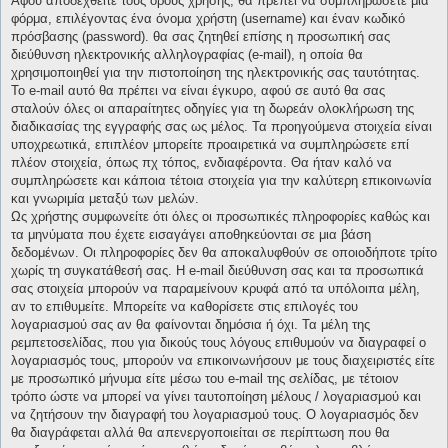
Αφού αποδεχθείτε τους όρους χρήσης, θα πρέπει να συμπληρώσετε μια
φόρμα, επιλέγοντας ένα όνομα χρήστη (username) και έναν κωδικό
πρόσβασης (password). θα σας ζητηθεί επίσης η προσωπική σας
διεύθυνση ηλεκτρονικής αλληλογραφίας (e-mail), η οποία θα
χρησιμοποιηθεί για την πιστοποίηση της ηλεκτρονικής σας ταυτότητας.
Το e-mail αυτό θα πρέπει να είναι έγκυρο, αφού σε αυτό θα σας
σταλούν όλες οι απαραίτητες οδηγίες για τη δωρεάν ολοκλήρωση της
διαδικασίας της εγγραφής σας ως μέλος. Τα προηγούμενα στοιχεία είναι
υποχρεωτικά, επιπλέον μπορείτε προαιρετικά να συμπληρώσετε επί
πλέον στοιχεία, όπως πχ τόπος, ενδιαφέροντα. Θα ήταν καλό να
συμπληρώσετε και κάποια τέτοια στοιχεία για την καλύτερη επικοινωνία
και γνωριμία μεταξύ των μελών.
Ως χρήστης συμφωνείτε ότι όλες οι προσωπικές πληροφορίες καθώς και
τα μηνύματα που έχετε εισαγάγει αποθηκεύονται σε μια βάση
δεδομένων. Οι πληροφορίες δεν θα αποκαλυφθούν σε οποιοδήποτε τρίτο
χωρίς τη συγκατάθεσή σας. Η e-mail διεύθυνση σας και τα προσωπικά
σας στοιχεία μπορούν να παραμείνουν κρυφά από τα υπόλοιπα μέλη,
αν το επιθυμείτε. Μπορείτε να καθορίσετε στις επιλογές του
λογαριασμού σας αν θα φαίνονται δημόσια ή όχι. Τα μέλη της
ρεμπετοσελίδας, που για δικούς τους λόγους επιθυμούν να διαγραφεί ο
λογαριασμός τους, μπορούν να επικοινωνήσουν με τους διαχειριστές είτε
με προσωπικό μήνυμα είτε μέσω του e-mail της σελίδας, με τέτοιον
τρόπο ώστε να μπορεί να γίνει ταυτοποίηση μέλους / λογαριασμού και
να ζητήσουν την διαγραφή του λογαριασμού τους. Ο λογαριασμός δεν
θα διαγράφεται αλλά θα απενεργοποιείται σε περίπτωση που θα